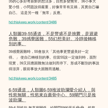
35的心多好奇新鮮的想法多，自然多變無常。36小事大
驚小怪，小問題說得嚴重，好像常常有災禍，其實自己嚇
自己。 這是另一種「無常」反應。
hd.thiskeep.work/content/3486
人類圖39-55通道，不是豐盛不是挑釁，是迴避
危難，39感覺困難，55幻想美好。冷靜後轉移
別的事。
39感覺困難時，55會放大「其他事更豐盛美好一定
得。」 使自己轉移別的事。但當55說一定做到時，面對
現實，39又回應困難無法做到而停下。形成不斷別的事說
得澎湃，眼前事放大困難而逃離。
hd.thiskeep.work/content/3485
6-59通道，人類圖6-59推波助瀾愛介紹人，與
性慾無關，性慾來自薦骨中心。59閘門只是推
波助瀾。
59-6 與性欲 無直接關係，給閘門59的平反😂😂，性慾、