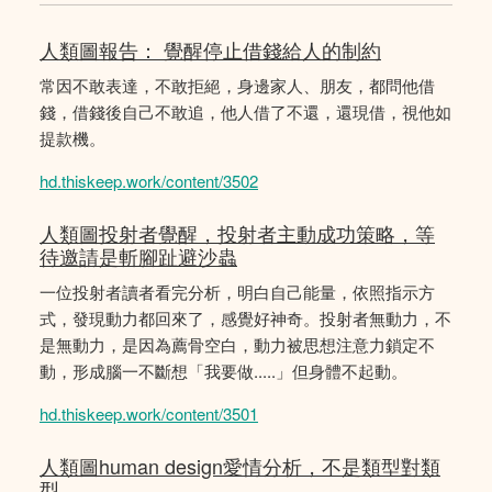
人類圖報告： 覺醒停止借錢給人的制約
常因不敢表達，不敢拒絕，身邊家人、朋友，都問他借
錢，借錢後自己不敢追，他人借了不還，還現借，視他如
提款機。
hd.thiskeep.work/content/3502
人類圖投射者覺醒，投射者主動成功策略，等
待邀請是斬腳趾避沙蟲
一位投射者讀者看完分析，明白自己能量，依照指示方
式，發現動力都回來了，感覺好神奇。投射者無動力，不
是無動力，是因為薦骨空白，動力被思想注意力鎖定不
動，形成腦一不斷想「我要做.....」但身體不起動。
hd.thiskeep.work/content/3501
人類圖human design愛情分析，不是類型對類
型