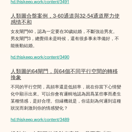
hd.thiskeep.work/content/3491
人類圖合盤案例，3-60通道與32-54通道壓力使
感情不和
女友閘門60，認為一定要在30歲結婚，不斷強迫男友。
男友閘門3，總覺得未是時候，還有很多事未準備好，不
能衝動結婚。
hd.thiskeep.work/content/3490
人類圖的64閘門，與64個不同平行空間的轉移
換象
不同的平行空間，高頻率還是低頻率，就在你當下心情變
化中顯示出來。可以你會有邏輯地認為因爲某些事而產生
某種情感，是好合理。但縁機就是，你這刻為何邏到這種
狀況而刺激到你的情感變化？
hd.thiskeep.work/content/3489