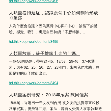
hd.thiskeep.work/content/3496
人類圖看拖延症，認識薦骨中心如何制約形成
拖延症
人為什麼會拖延？因為薦骨中心與G中心，被當下的體
驗、感覺、吸引，綁定自己持續「不想轉換」。
hd.thiskeep.work/content/3495
人類圖故事，孩子離家出走的苦媽。
一位4/6的媽媽，帶有21-45、18/58、29-46、37-40通
道，還有62、25、26、27、28閘門，來向我們求助，原
因是她的孩子離街出走。
hd.thiskeep.work/content/3494
人類圖案例研究： 2018年尾案 陳同佳案
18年尾，香港男士帶女友到台灣 被女友的挑釁帶來凶殺
及棄屍案，後潛逃回港。案法，源自女受害人在爭執時透