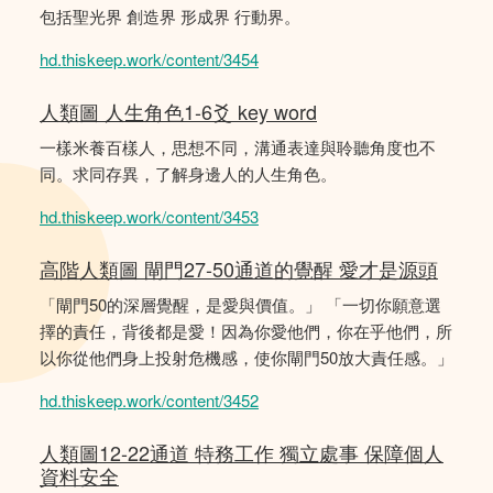
包括聖光界 創造界 形成界 行動界。
hd.thiskeep.work/content/3454
人類圖 人生角色1-6爻 key word
一樣米養百樣人，思想不同，溝通表達與聆聽角度也不
同。求同存異，了解身邊人的人生角色。
hd.thiskeep.work/content/3453
高階人類圖 閘門27-50通道的覺醒 愛才是源頭
「閘門50的深層覺醒，是愛與價值。」 「一切你願意選
擇的責任，背後都是愛！因為你愛他們，你在乎他們，所
以你從他們身上投射危機感，使你閘門50放大責任感。」
hd.thiskeep.work/content/3452
人類圖12-22通道 特務工作 獨立處事 保障個人
資料安全