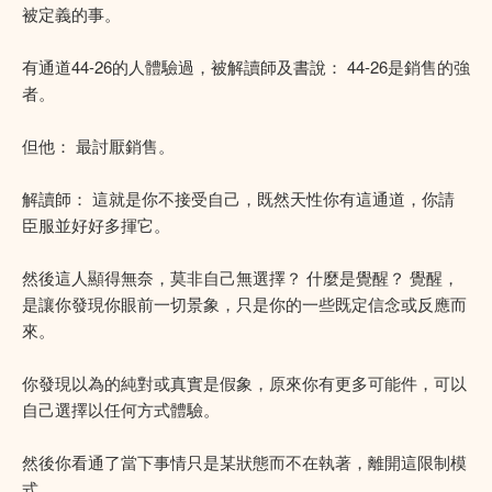
被定義的事。
有通道44-26的人體驗過，被解讀師及書說： 44-26是銷售的強
者。
但他： 最討厭銷售。
解讀師： 這就是你不接受自己，既然天性你有這通道，你請
臣服並好好多揮它。
然後這人顯得無奈，莫非自己無選擇？ 什麼是覺醒？ 覺醒，
是讓你發現你眼前一切景象，只是你的一些既定信念或反應而
來。
你發現以為的純對或真實是假象，原來你有更多可能件，可以
自己選擇以任何方式體驗。
然後你看通了當下事情只是某狀態而不在執著，離開這限制模
式。