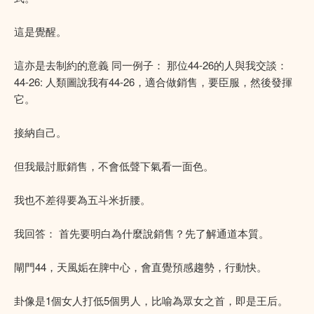
這是覺醒。
這亦是去制約的意義 同一例子： 那位44-26的人與我交談：
44-26: 人類圖說我有44-26，適合做銷售，要臣服，然後發揮
它。
接納自己。
但我最討厭銷售，不會低聲下氣看一面色。
我也不差得要為五斗米折腰。
我回答： 首先要明白為什麼說銷售？先了解通道本質。
閘門44，天風姤在脾中心，會直覺預感趨勢，行動快。
卦像是1個女人打低5個男人，比喻為眾女之首，即是王后。