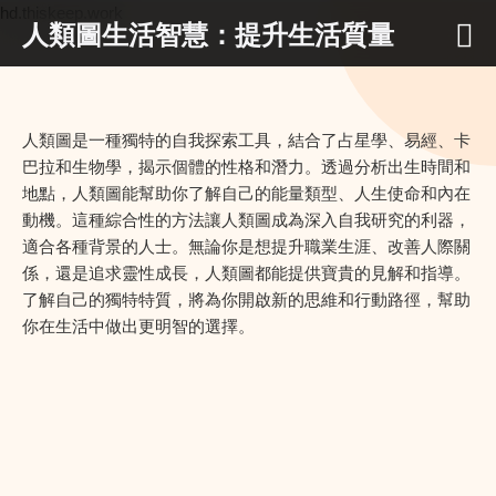
hd.thiskeep.work
人類圖生活智慧：提升生活質量
人類圖是一種獨特的自我探索工具，結合了占星學、易經、卡
巴拉和生物學，揭示個體的性格和潛力。透過分析出生時間和
地點，人類圖能幫助你了解自己的能量類型、人生使命和內在
動機。這種綜合性的方法讓人類圖成為深入自我研究的利器，
適合各種背景的人士。無論你是想提升職業生涯、改善人際關
係，還是追求靈性成長，人類圖都能提供寶貴的見解和指導。
了解自己的獨特特質，將為你開啟新的思維和行動路徑，幫助
你在生活中做出更明智的選擇。