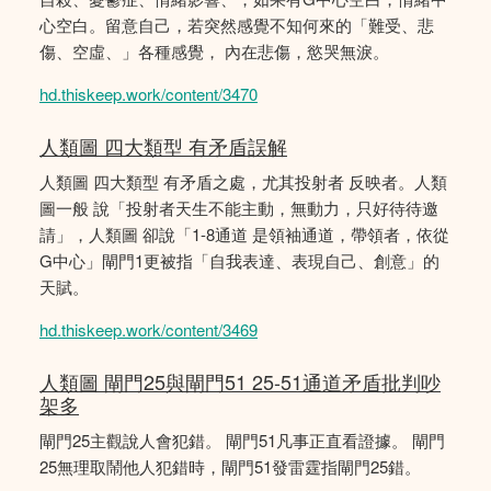
心空白。留意自己，若突然感覺不知何來的「難受、悲
傷、空虛、」各種感覺， 內在悲傷，慾哭無淚。
hd.thiskeep.work/content/3470
人類圖 四大類型 有矛盾誤解
人類圖 四大類型 有矛盾之處，尤其投射者 反映者。人類
圖一般 說「投射者天生不能主動，無動力，只好待待邀
請」，人類圖 卻說「1-8通道 是領袖通道，帶領者，依從
G中心」閘門1更被指「自我表達、表現自己、創意」的
天賦。
hd.thiskeep.work/content/3469
人類圖 閘門25與閘門51 25-51通道矛盾批判吵
架多
閘門25主觀說人會犯錯。 閘門51凡事正直看證據。 閘門
25無理取鬧他人犯錯時，閘門51發雷霆指閘門25錯。