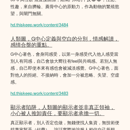
性趣，來自臍輪、薦骨中心的原動力，作為動物的繁殖慾
望，與閘門無關。
hd.thiskeep.work/content/3484
人類圖，G中心定義與空白的分別，情感解讀，
感情合盤的重點。
G中心著色，會身同感受，以第一身感受代入他人感受當
別人有同感，自己會放大嚮往有feel與共鳴感。若別人無
感，自己即使本來有感也會被減淡感覺。G中心著色，面
對他人的拒絕、不接納時，會加一分被忽略、失望、空虛
感。
hd.thiskeep.work/content/3483
顯示者陷阱，人類圖的顯示者並非真正領袖，
小心被人推卸責任，要顯示者承擔一切。
真正顯示者，別人否定也做，無錢便找人集資，無技術便
找專家幫手（付費），說話實際地說服人相信自己所想，