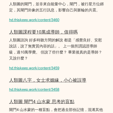
人類圖的閘門，並非來自能量中心，閘門，被行星方位綁
定，其閘門卦象的五行訊息，影響自己與脈輪的共震。
hd.thiskeep.work/content/3460
人類圖課程要10萬成導師，值得嗎
人類圖諮詢 好多時聽方間的解說 都是「感覺良好、安慰
說話，說了無實質內容的話」。 上一個所謂認證導師
級，過10萬學費。 但說了些什麼？ 畢業後真的是導師？
又說什麼？
hd.thiskeep.work/content/3459
人類圖八字，女士求姻緣，小心被誤導
hd.thiskeep.work/content/3458
人類圖 閘門4 山水蒙 思考的盲點
閘門4 山水蒙的一種盲點，會把過去部份記憶，混淆其他