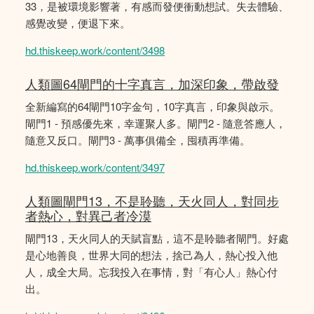
33，是被環境影響著，有感而發便衝動想試。失去體驗、
感覺改變，便退下來。
hd.thiskeep.work/content/3498
人類圖64閘門的十字真言，加深印象，帶啟發
全新編寫的64閘門10字金句，10字真言，印象與啟示。
閘門1 - 預感優先來，幸運聚人多。閘門2 - 隨意答應人，
隨意又反口。閘門3 - 萬事俱備全，囤積再準備。
hd.thiskeep.work/content/3497
人類圖閘門13，不是聆聽，天火同人，對同步
者熱心，對異己者冷漠
閘門13，天火同人的天賦盲點，這不是聆聽者閘門。好處
是心地善良，世界大同的想法，捨己為人，熱心投入他
人，成全大局。忘我投入在事情，對「有心人」熱心付
出。