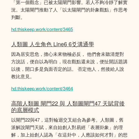
「第一個觀念」已被太陽閘門影響。若人不夠冷靜了解實
況。太陽閘門推動了人「以太陽閘門的卦象觀點」作思考
判斷。
hd.thiskeep.work/content/3465
人類圖 人生角色 Line6 6爻溝通學
因為居安思危，擔心未來物極必反， 他們會未聽清楚對
方說話，便自以為明白，現在觀點還未說，便扯開話題講
以後，開口多是負面否定的話。 否定他人，然後給人說
教比意見。
hd.thiskeep.work/content/3464
高階人類圖 閘門22 與 人類圖閘門47 天賦背後
的底層模式
以閘門22與47，這對輪迴交叉組合為參考。人類圖，舊
派解說閘門天賦，來自始創人對易經「表層卦象」的理
解，加上始創人認為「在這卦中，人應該如何才對」的想