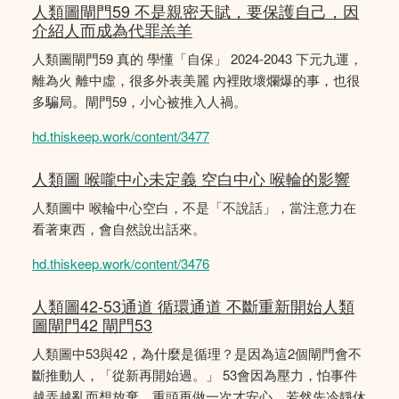
人類圖閘門59 不是親密天賦，要保護自己，因
介紹人而成為代罪羔羊
人類圖閘門59 真的 學懂「自保」 2024-2043 下元九運，
離為火 離中虛，很多外表美麗 內裡敗壞爛爆的事，也很
多騙局。閘門59，小心被推入人禍。
hd.thiskeep.work/content/3477
人類圖 喉嚨中心未定義 空白中心 喉輪的影響
人類圖中 喉輪中心空白，不是「不說話」，當注意力在
看著東西，會自然說出話來。
hd.thiskeep.work/content/3476
人類圖42-53通道 循環通道 不斷重新開始人類
圖閘門42 閘門53
人類圖中53與42，為什麼是循理？是因為這2個閘門會不
斷推動人，「從新再開始過。」 53會因為壓力，怕事件
越弄越亂而想放棄，重頭再做一次才安心。若然先冷靜休