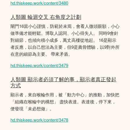
hd.thiskeep.work/content/3480
人類圖 輪迴交叉 右角度之計劃
閘門16當小心謹慎，防範於未焉，會看人微頭眼額，小心
做準備才能輕鬆。博取人認同、小心得失人。 同時9會針
對細節，也傾向積小成多，萬丈高樓從地起。 16是顯示
者反應，以自己想法為主要，但9是薦骨體驗，以9對外所
在意的細節為主要。 帶來矛盾。
hd.thiskeep.work/content/3479
人類圖 顯示者必須了解的事，顯示者真正發起
方式
顯示者，來自喉輪作用，被「動力中心」的推動，加快把
「組織在喉輪中的構想」 盡快表達。表達後，停下來，
便發現「未必想做」。
hd.thiskeep.work/content/3478