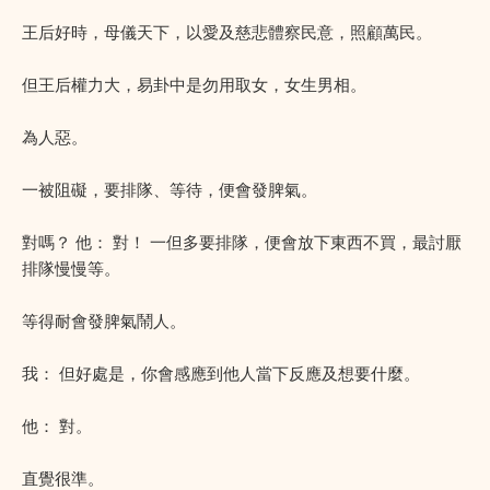
王后好時，母儀天下，以愛及慈悲體察民意，照顧萬民。
但王后權力大，易卦中是勿用取女，女生男相。
為人惡。
一被阻礙，要排隊、等待，便會發脾氣。
對嗎？ 他： 對！ 一但多要排隊，便會放下東西不買，最討厭
排隊慢慢等。
等得耐會發脾氣鬧人。
我： 但好處是，你會感應到他人當下反應及想要什麼。
他： 對。
直覺很準。