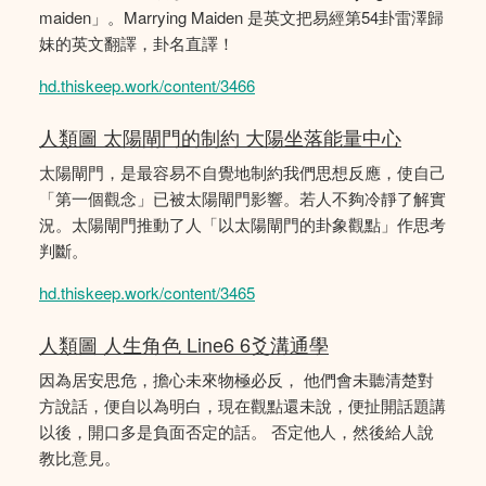
maiden」。Marrying Maiden 是英文把易經第54卦雷澤歸
妹的英文翻譯，卦名直譯！
hd.thiskeep.work/content/3466
人類圖 太陽閘門的制約 大陽坐落能量中心
太陽閘門，是最容易不自覺地制約我們思想反應，使自己
「第一個觀念」已被太陽閘門影響。若人不夠冷靜了解實
況。太陽閘門推動了人「以太陽閘門的卦象觀點」作思考
判斷。
hd.thiskeep.work/content/3465
人類圖 人生角色 Line6 6爻溝通學
因為居安思危，擔心未來物極必反， 他們會未聽清楚對
方說話，便自以為明白，現在觀點還未說，便扯開話題講
以後，開口多是負面否定的話。 否定他人，然後給人說
教比意見。