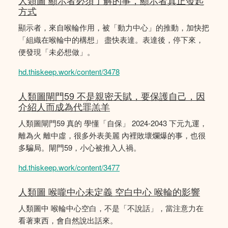
人類圖 顯示者必須了解的事，顯示者真正發起
方式
顯示者，來自喉輪作用，被「動力中心」的推動，加快把
「組織在喉輪中的構想」 盡快表達。表達後，停下來，
便發現「未必想做」。
hd.thiskeep.work/content/3478
人類圖閘門59 不是親密天賦，要保護自己，因
介紹人而成為代罪羔羊
人類圖閘門59 真的 學懂「自保」 2024-2043 下元九運，
離為火 離中虛，很多外表美麗 內裡敗壞爛爆的事，也很
多騙局。閘門59，小心被推入人禍。
hd.thiskeep.work/content/3477
人類圖 喉嚨中心未定義 空白中心 喉輪的影響
人類圖中 喉輪中心空白，不是「不說話」，當注意力在
看著東西，會自然說出話來。