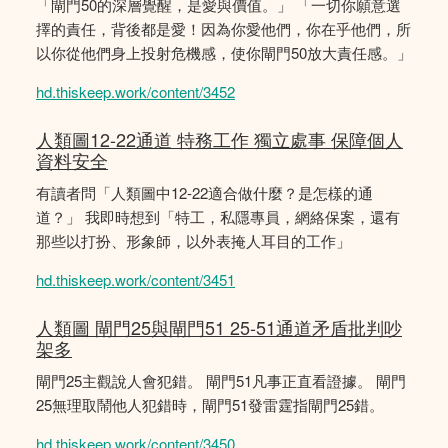
「閘門50的深層覺醒，是愛與價值。」 「一切你願意選
擇的責任，背後都是愛！因為你愛他們，你在乎他們，所
以你從他們身上投射危機感，使你閘門50放大責任感。」
hd.thiskeep.work/content/3452
人類圖12-22通道 特務工作 獨立處事 保障個人
資料安全
有讀者問「人類圖中12-22適合做什麼？是怎樣的通
道？」 我即時想到「特工，私隱專員，網絡保案，還有
那些以打扮、形象師，以外表掩人耳目的工作」
hd.thiskeep.work/content/3451
人類圖 閘門25與閘門51 25-51通道矛盾批判吵
架多
閘門25主觀說人會犯錯。 閘門51凡事正直看證據。 閘門
25無理取鬧他人犯錯時，閘門51發雷霆指閘門25錯。
hd.thiskeep.work/content/3450