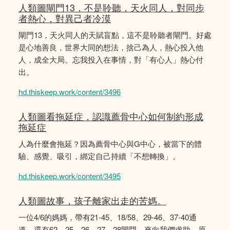
人類圖閘門13，不是聆聽，天火同人，對同步
者熱心，對異己者冷漠
閘門13，天火同人的天賦盲點，這不是聆聽者閘門。好處
是心地善良，世界大同的想法，捨己為人，熱心投入他
人，成全大局。忘我投入在事情，對「有心人」熱心付
出。
hd.thiskeep.work/content/3496
人類圖看拖延症，認識薦骨中心如何制約形成
拖延症
人為什麼會拖延？因為薦骨中心與G中心，被當下的體
驗、感覺、吸引，綁定自己持續「不想轉換」。
hd.thiskeep.work/content/3495
人類圖故事，孩子離家出走的苦媽。
一位4/6的媽媽，帶有21-45、18/58、29-46、37-40通
道，還有62、25、26、27、28閘門，來向我們求助，原