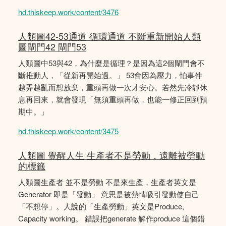
hd.thiskeep.work/content/3476
人類圖42-53通道 循環通道 不斷重新開始人類
圖閘門42 閘門53
人類圖中53與42，為什麼是循理？是因為這2個閘門會不
斷推動人，「從新再開始過。」 53會因為壓力，怕事件
越弄越亂而想放棄，重頭再做一次才安心。若然先冷靜休
息再回來，就會發現「無須重頭再做，也能一修正回到預
期中。」
hd.thiskeep.work/content/3475
人類圖 覺醒人生 生產者不是勞動，遠離被勞動
的標籤
人類圖生產者 並不是勞動 不是來生產，生產者英文是
Generator 即是「發動」 意思是被熱情吸引發動使自己
「不想停」。人說的「生產勞動」英文是Produce,
Capacity working。 錯誤把generate 解作produce 這個錯