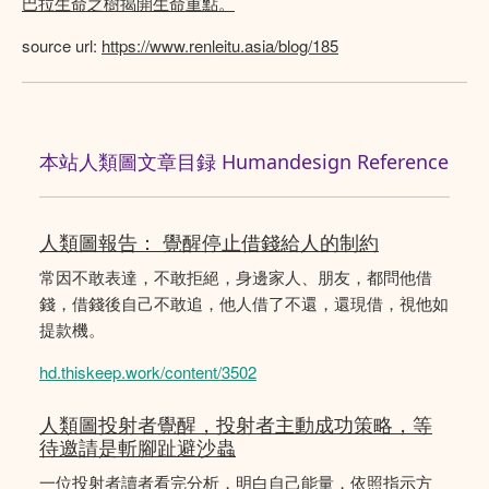
巴拉生命之樹揭開生命重點。
source url:
https://www.renleitu.asia/blog/185
本站人類圖文章目録 Humandesign Reference
人類圖報告： 覺醒停止借錢給人的制約
常因不敢表達，不敢拒絕，身邊家人、朋友，都問他借
錢，借錢後自己不敢追，他人借了不還，還現借，視他如
提款機。
hd.thiskeep.work/content/3502
人類圖投射者覺醒，投射者主動成功策略，等
待邀請是斬腳趾避沙蟲
一位投射者讀者看完分析，明白自己能量，依照指示方