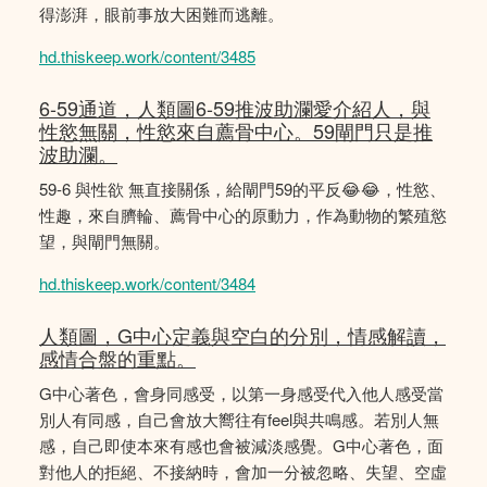
得澎湃，眼前事放大困難而逃離。
hd.thiskeep.work/content/3485
6-59通道，人類圖6-59推波助瀾愛介紹人，與
性慾無關，性慾來自薦骨中心。59閘門只是推
波助瀾。
59-6 與性欲 無直接關係，給閘門59的平反😂😂，性慾、
性趣，來自臍輪、薦骨中心的原動力，作為動物的繁殖慾
望，與閘門無關。
hd.thiskeep.work/content/3484
人類圖，G中心定義與空白的分別，情感解讀，
感情合盤的重點。
G中心著色，會身同感受，以第一身感受代入他人感受當
別人有同感，自己會放大嚮往有feel與共鳴感。若別人無
感，自己即使本來有感也會被減淡感覺。G中心著色，面
對他人的拒絕、不接納時，會加一分被忽略、失望、空虛