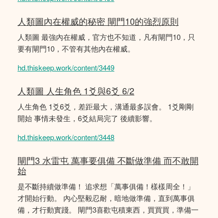
人類圖內在權威的秘密 閘門10的強烈原則
人類圖 最強內在權威，官方也不知道，凡有閘門10，只
要有閘門10，不管有其他內在權威。
hd.thiskeep.work/content/3449
人類圖 人生角色 1爻與6爻 6/2
人生角色 1爻6爻，差距最大，溝通最多誤會。 1爻剛剛
開始 事情未發生，6爻結局完了 後續影響。
hd.thiskeep.work/content/3448
閘門3 水雷屯 萬事要俱備 不斷做準備 而不敢開
始
是不斷持續做準備！ 追求想「萬事俱備！樣樣周全！」
才開始行動。 內心堅毅忍耐，暗地做準備，直到萬事俱
備，才行動實踐。 閘門3喜歡屯積東西，買買買，準備一