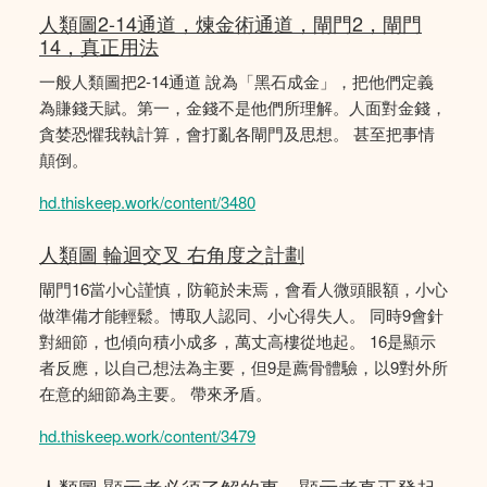
人類圖2-14通道，煉金術通道，閘門2，閘門
14，真正用法
一般人類圖把2-14通道 說為「黑石成金」，把他們定義
為賺錢天賦。第一，金錢不是他們所理解。人面對金錢，
貪婪恐懼我執計算，會打亂各閘門及思想。 甚至把事情
顛倒。
hd.thiskeep.work/content/3480
人類圖 輪迴交叉 右角度之計劃
閘門16當小心謹慎，防範於未焉，會看人微頭眼額，小心
做準備才能輕鬆。博取人認同、小心得失人。 同時9會針
對細節，也傾向積小成多，萬丈高樓從地起。 16是顯示
者反應，以自己想法為主要，但9是薦骨體驗，以9對外所
在意的細節為主要。 帶來矛盾。
hd.thiskeep.work/content/3479