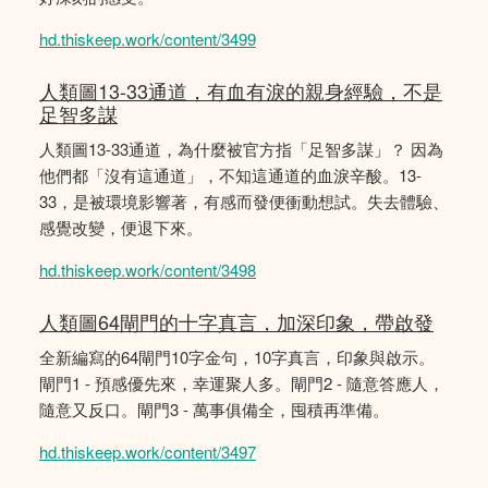
hd.thiskeep.work/content/3499
人類圖13-33通道，有血有淚的親身經驗，不是
足智多謀
人類圖13-33通道，為什麼被官方指「足智多謀」？ 因為
他們都「沒有這通道」，不知這通道的血淚辛酸。13-
33，是被環境影響著，有感而發便衝動想試。失去體驗、
感覺改變，便退下來。
hd.thiskeep.work/content/3498
人類圖64閘門的十字真言，加深印象，帶啟發
全新編寫的64閘門10字金句，10字真言，印象與啟示。
閘門1 - 預感優先來，幸運聚人多。閘門2 - 隨意答應人，
隨意又反口。閘門3 - 萬事俱備全，囤積再準備。
hd.thiskeep.work/content/3497