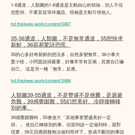
1-8通道，人類圖的1-8通道是主動由心的領䄂，別人不信
也堅持。不要盲從等待邀請。領袖是主動引領他人。
hd.thiskeep.work/content/3487
35-36通道，人類圖，不是無常通道，35想快求
新鮮，36容易驚訝恐慌。
35的心多好奇新鮮的想法多，自然多變無常。36小事大
驚小怪，小問題說得嚴重，好像常常有災禍，其實自己嚇
自己。 這是另一種「無常」反應。
hd.thiskeep.work/content/3486
人類圖39-55通道，不是豐盛不是挑釁，是迴避
危難，39感覺困難，55幻想美好。冷靜後轉移
別的事。
39感覺困難時，55會放大「其他事更豐盛美好一定
得。」 使自己轉移別的事。但當55說一定做到時，面對
現實，39又回應困難無法做到而停下。形成不斷別的事說