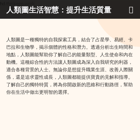
hd.thiskeep.work
人類圖生活智慧：提升生活質量
人類圖是一種獨特的自我探索工具，結合了占星學、易經、卡
巴拉和生物學，揭示個體的性格和潛力。透過分析出生時間和
地點，人類圖能幫助你了解自己的能量類型、人生使命和內在
動機。這種綜合性的方法讓人類圖成為深入自我研究的利器，
適合各種背景的人士。無論你是想提升職業生涯、改善人際關
係，還是追求靈性成長，人類圖都能提供寶貴的見解和指導。
了解自己的獨特特質，將為你開啟新的思維和行動路徑，幫助
你在生活中做出更明智的選擇。