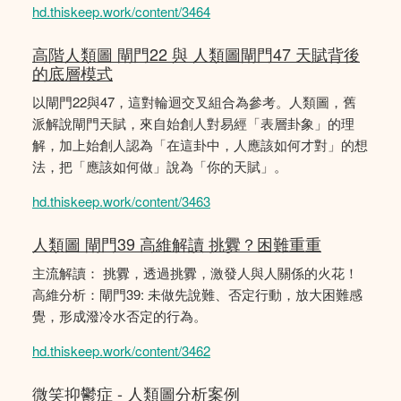
hd.thiskeep.work/content/3464
高階人類圖 閘門22 與 人類圖閘門47 天賦背後
的底層模式
以閘門22與47，這對輪迴交叉組合為參考。人類圖，舊
派解說閘門天賦，來自始創人對易經「表層卦象」的理
解，加上始創人認為「在這卦中，人應該如何才對」的想
法，把「應該如何做」說為「你的天賦」。
hd.thiskeep.work/content/3463
人類圖 閘門39 高維解讀 挑釁？困難重重
主流解讀： 挑釁，透過挑釁，激發人與人關係的火花！
高維分析：閘門39: 未做先說難、否定行動，放大困難感
覺，形成潑冷水否定的行為。
hd.thiskeep.work/content/3462
微笑抑鬱症 - 人類圖分析案例