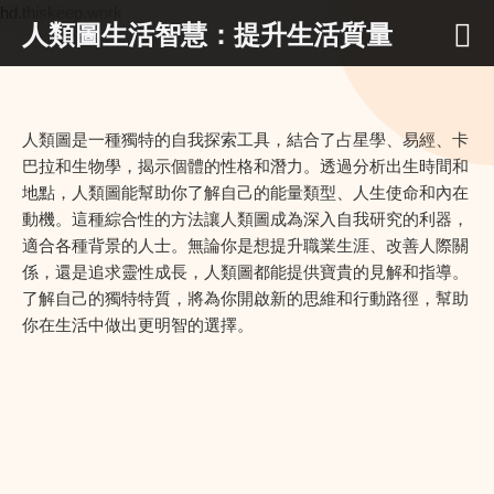
hd.thiskeep.work
人類圖生活智慧：提升生活質量
人類圖是一種獨特的自我探索工具，結合了占星學、易經、卡
巴拉和生物學，揭示個體的性格和潛力。透過分析出生時間和
地點，人類圖能幫助你了解自己的能量類型、人生使命和內在
動機。這種綜合性的方法讓人類圖成為深入自我研究的利器，
適合各種背景的人士。無論你是想提升職業生涯、改善人際關
係，還是追求靈性成長，人類圖都能提供寶貴的見解和指導。
了解自己的獨特特質，將為你開啟新的思維和行動路徑，幫助
你在生活中做出更明智的選擇。