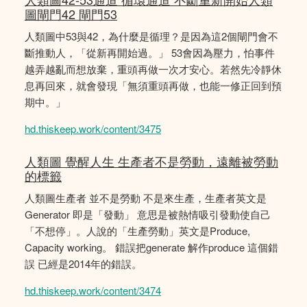
圖閘門42 閘門53
人類圖中53與42，為什麼是循理？是因為這2個閘門會不
斷推動人，「從新再開始過。」 53會因為壓力，怕事件
越弄越亂而想放棄，重頭再做一次才安心。若然先冷靜休
息再回來，就會發現「無須重頭再做，也能一修正回到預
期中。」
hd.thiskeep.work/content/3475
人類圖 覺醒人生 生產者不是勞動，遠離被勞動
的標籤
人類圖生產者 並不是勞動 不是來生產，生產者英文是
Generator 即是「發動」 意思是被熱情吸引發動使自己
「不想停」。人說的「生產勞動」英文是Produce,
Capacity working。 錯誤把generate 解作produce 這個錯
誤 已經是2014年的錯誤。
hd.thiskeep.work/content/3474