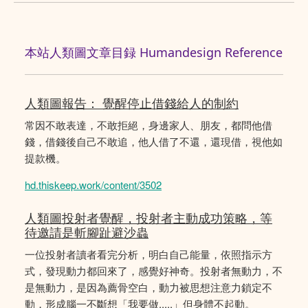
本站人類圖文章目録 Humandesign Reference
人類圖報告： 覺醒停止借錢給人的制約
常因不敢表達，不敢拒絕，身邊家人、朋友，都問他借
錢，借錢後自己不敢追，他人借了不還，還現借，視他如
提款機。
hd.thiskeep.work/content/3502
人類圖投射者覺醒，投射者主動成功策略，等
待邀請是斬腳趾避沙蟲
一位投射者讀者看完分析，明白自己能量，依照指示方
式，發現動力都回來了，感覺好神奇。投射者無動力，不
是無動力，是因為薦骨空白，動力被思想注意力鎖定不
動，形成腦一不斷想「我要做.....」但身體不起動。