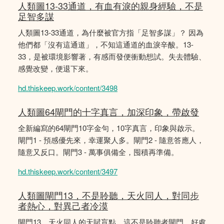
人類圖13-33通道，有血有淚的親身經驗，不是
足智多謀
人類圖13-33通道，為什麼被官方指「足智多謀」？ 因為
他們都「沒有這通道」，不知這通道的血淚辛酸。13-
33，是被環境影響著，有感而發便衝動想試。失去體驗、
感覺改變，便退下來。
hd.thiskeep.work/content/3498
人類圖64閘門的十字真言，加深印象，帶啟發
全新編寫的64閘門10字金句，10字真言，印象與啟示。
閘門1 - 預感優先來，幸運聚人多。閘門2 - 隨意答應人，
隨意又反口。閘門3 - 萬事俱備全，囤積再準備。
hd.thiskeep.work/content/3497
人類圖閘門13，不是聆聽，天火同人，對同步
者熱心，對異己者冷漠
閘門13，天火同人的天賦盲點，這不是聆聽者閘門。好處