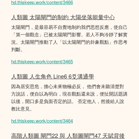
hd.thiskeep.work/content/3466
人類圖 太陽閘門的制約 大陽坐落能量中心
太陽閘門，是最容易不自覺地制約我們思想反應，使自己
「第一個觀念」已被太陽閘門影響。若人不夠冷靜了解實
況。太陽閘門推動了人「以太陽閘門的卦象觀點」作思考
判斷。
hd.thiskeep.work/content/3465
人類圖 人生角色 Line6 6爻溝通學
因為居安思危，擔心未來物極必反， 他們會未聽清楚對
方說話，便自以為明白，現在觀點還未說，便扯開話題講
以後，開口多是負面否定的話。 否定他人，然後給人說
教比意見。
hd.thiskeep.work/content/3464
高階人類圖 閘門22 與 人類圖閘門47 天賦背後