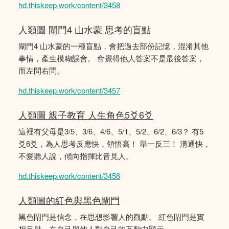
hd.thiskeep.work/content/3458
人類圖 閘門4 山水蒙 思考的盲點
閘門4 山水蒙的一種盲點，會把過去部份記憶，混淆其他
事情，產生模糊誤會。 會覺得他人答案不是最後答案，
而左問右問。
hd.thiskeep.work/content/3457
人類圖 親子教育 人生角色5爻6爻
這裡有父母是3/5、3/6、4/6、5/1、5/2、6/2、6/3？ 有5
爻6爻，為人思考反應快，領悟高！ 舉一反三！ 溝通快，
不愛聽人說，傾向指揮比音見人。
hd.thiskeep.work/content/3456
人類圖的紅色與黑色閘門
黑色閘門是信念，在思想影響人的觀點。 紅色閘門是實
相反射，在自己與他人對自己的互動中顯示。