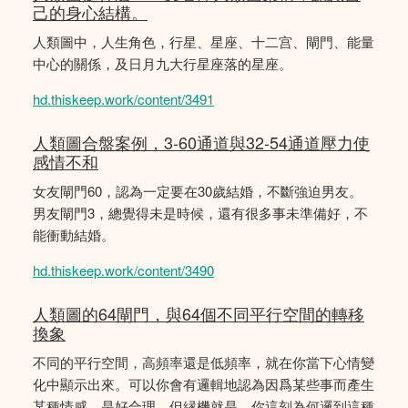
己的身心結構。
人類圖中，人生角色，行星、星座、十二宫、閘門、能量
中心的關係，及日月九大行星座落的星座。
hd.thiskeep.work/content/3491
人類圖合盤案例，3-60通道與32-54通道壓力使
感情不和
女友閘門60，認為一定要在30歲結婚，不斷強迫男友。
男友閘門3，總覺得未是時候，還有很多事未準備好，不
能衝動結婚。
hd.thiskeep.work/content/3490
人類圖的64閘門，與64個不同平行空間的轉移
換象
不同的平行空間，高頻率還是低頻率，就在你當下心情變
化中顯示出來。可以你會有邏輯地認為因爲某些事而產生
某種情感，是好合理。但縁機就是，你這刻為何邏到這種