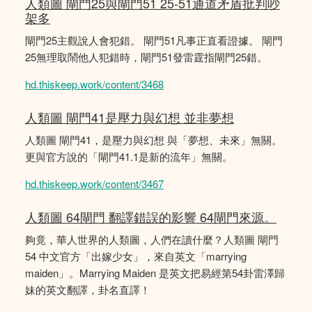
人類圖 閘門25與閘門51 25-51通道矛盾批判吵
架多
閘門25主觀說人會犯錯。 閘門51凡事正直看證據。 閘門
25無理取鬧他人犯錯時，閘門51發雷霆指閘門25錯。
hd.thiskeep.work/content/3468
人類圖 閘門41是壓力與幻想 並非夢想
人類圖 閘門41，是壓力與幻想 與「夢想、未來」無關。
更與官方說的「閘門41.1是新的流年」無關。
hd.thiskeep.work/content/3467
人類圖 64閘門 翻譯錯誤的影響 64閘門來源。
夠竟，華人世界的人類圖，人們在讀什麼？人類圖 閘門
54 中文官方「出嫁少女」，來自英文「marrying
maiden」。Marrying Maiden 是英文把易經第54卦雷澤歸
妹的英文翻譯，卦名直譯！