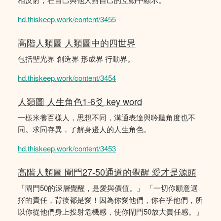
hd.thiskeep.work/content/3455
高階人類圖 人類圖中的四世界
包括聖光界 創造界 形成界 行動界。
hd.thiskeep.work/content/3454
人類圖 人生角色1-6爻 key word
一樣米養百樣人，思想不同，溝通表達與聆聽角度也不
同。求同存異，了解身邊人的人生角色。
hd.thiskeep.work/content/3453
高階人類圖 閘門27-50通道的覺醒 愛才是源頭
「閘門50的深層覺醒，是愛與價值。」 「一切你願意選
擇的責任，背後都是愛！因為你愛他們，你在乎他們，所
以你從他們身上投射危機感，使你閘門50放大責任感。」