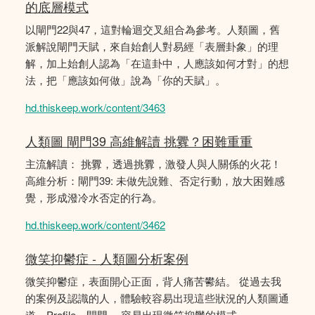
的底層模式
以閘門22與47，這對輪迴交叉組合為參考。人類圖，舊
派解說閘門天賦，來自始創人對易經「表層卦象」的理
解，加上始創人認為「在這卦中，人應該如何才對」的想
法，把「應該如何做」說為「你的天賦」。
hd.thiskeep.work/content/3463
人類圖 閘門39 高維解讀 挑釁？困難重重
主流解讀： 挑釁，透過挑釁，激發人與人關係的火花！
高維分析：閘門39: 未做先說難、否定行動，放大困難感
覺，形成潑冷水否定的行為。
hd.thiskeep.work/content/3462
微笑抑鬱症 - 人類圖分析案例
微笑抑鬱症，表面開心正面，背人痛苦鬰結。 從過去我
的案例及認識的人，體驗較容易出現這些狀況的人類圖通
道、Profile、閘門。 容易出現微笑抑鬱的模式。