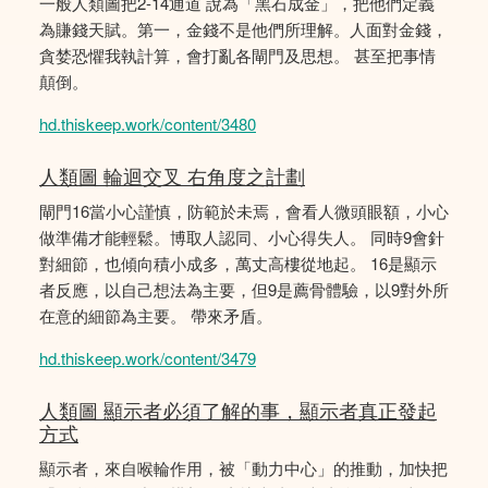
一般人類圖把2-14通道 說為「黑石成金」，把他們定義
為賺錢天賦。第一，金錢不是他們所理解。人面對金錢，
貪婪恐懼我執計算，會打亂各閘門及思想。 甚至把事情
顛倒。
hd.thiskeep.work/content/3480
人類圖 輪迴交叉 右角度之計劃
閘門16當小心謹慎，防範於未焉，會看人微頭眼額，小心
做準備才能輕鬆。博取人認同、小心得失人。 同時9會針
對細節，也傾向積小成多，萬丈高樓從地起。 16是顯示
者反應，以自己想法為主要，但9是薦骨體驗，以9對外所
在意的細節為主要。 帶來矛盾。
hd.thiskeep.work/content/3479
人類圖 顯示者必須了解的事，顯示者真正發起
方式
顯示者，來自喉輪作用，被「動力中心」的推動，加快把