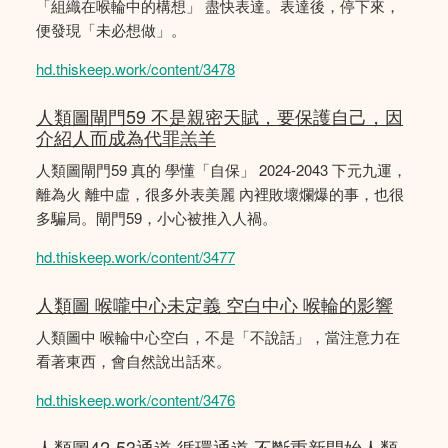
「組織在喉輪中的構想」 盡快表達。表達後，停下來，
便發現「未必想做」。
hd.thiskeep.work/content/3478
人類圖閘門59 不是親密天賦，要保護自己，因
介紹人而成為代罪羔羊
人類圖閘門59 真的 學懂「自保」 2024-2043 下元九運，
離為火 離中虛，很多外表美麗 內裡敗壞爛爆的事，也很
多騙局。閘門59，小心被推入人禍。
hd.thiskeep.work/content/3477
人類圖 喉嚨中心未定義 空白中心 喉輪的影響
人類圖中 喉輪中心空白，不是「不說話」，當注意力在
看著東西，會自然說出話來。
hd.thiskeep.work/content/3476
人類圖42-53通道 循環通道 不斷重新開始人類