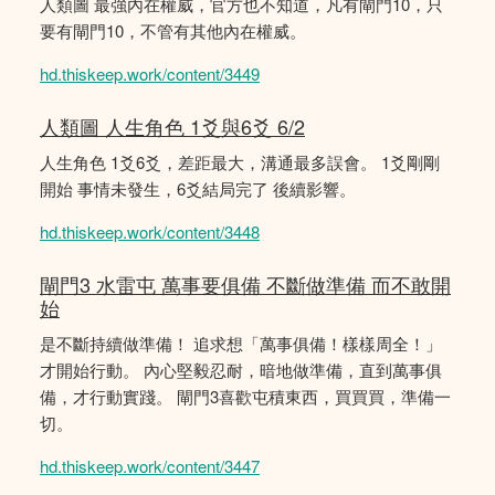
人類圖 最強內在權威，官方也不知道，凡有閘門10，只
要有閘門10，不管有其他內在權威。
hd.thiskeep.work/content/3449
人類圖 人生角色 1爻與6爻 6/2
人生角色 1爻6爻，差距最大，溝通最多誤會。 1爻剛剛
開始 事情未發生，6爻結局完了 後續影響。
hd.thiskeep.work/content/3448
閘門3 水雷屯 萬事要俱備 不斷做準備 而不敢開
始
是不斷持續做準備！ 追求想「萬事俱備！樣樣周全！」
才開始行動。 內心堅毅忍耐，暗地做準備，直到萬事俱
備，才行動實踐。 閘門3喜歡屯積東西，買買買，準備一
切。
hd.thiskeep.work/content/3447