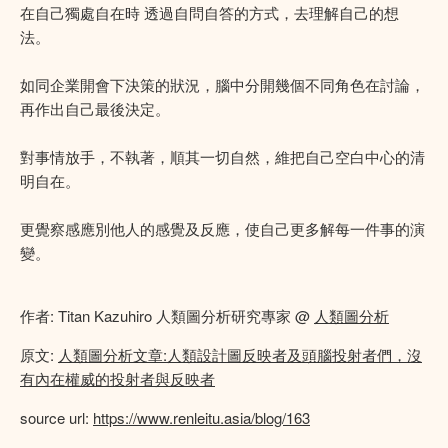
在自己獨處自在時 透過自問自答的方式，去理解自己的想
法。
如同企業開會下決策的狀況，腦中分開幾個不同角色在討論，
再作出自己最後決定。
對事情放手，不執著，順其一切自然，維把自己空白中心的清
明自在。
更覺察感應別他人的感覺及反應，使自己更多解每一件事的演
變。
作者: Titan Kazuhiro 人類圖分析研究專家 @
人類圖分析
原文:
人類圖分析文章:人類設計圖反映者及頭腦投射者們，沒
有內在權威的投射者與反映者
source url:
https://www.renleitu.asia/blog/163