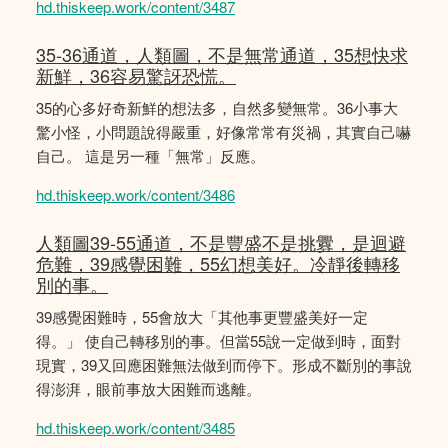
hd.thiskeep.work/content/3487
35-36通道，人類圖，不是無常通道，35想快求
新鮮，36容易驚訝恐慌。
35的心多好奇新鮮的想法多，自然多變無常。36小事大
驚小怪，小問題說得嚴重，好像常常有災禍，其實自己嚇
自己。 這是另一種「無常」反應。
hd.thiskeep.work/content/3486
人類圖39-55通道，不是豐盛不是挑釁，是迴避
危難，39感覺困難，55幻想美好。冷靜後轉移
別的事。
39感覺困難時，55會放大「其他事更豐盛美好一定
得。」 使自己轉移別的事。但當55說一定做到時，面對
現實，39又回應困難無法做到而停下。形成不斷別的事說
得澎湃，眼前事放大困難而逃離。
hd.thiskeep.work/content/3485