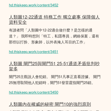
hd.thiskeep.work/content/3452
人類圖12-22通道 特務工作 獨立處事 保障個人
資料安全
有讀者問「人類圖中12-22適合做什麼？是怎樣的通
道？」 我即時想到「特工，私隱專員，網絡保案，還有
那些以打扮、形象師，以外表掩人耳目的工作」
hd.thiskeep.work/content/3451
人類圖 閘門25與閘門51 25-51通道矛盾批判吵
架多
閘門25主觀說人會犯錯。 閘門51凡事正直看證據。 閘門
25無理取鬧他人犯錯時，閘門51發雷霆指閘門25錯。
hd.thiskeep.work/content/3450
人類圖內在權威的秘密 閘門10的強烈原則