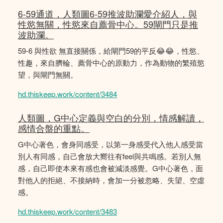
6-59通道，人類圖6-59推波助瀾愛介紹人，與
性慾無關，性慾來自薦骨中心。59閘門只是推
波助瀾。
59-6 與性欲 無直接關係，給閘門59的平反😂😂，性慾、
性趣，來自臍輪、薦骨中心的原動力，作為動物的繁殖慾
望，與閘門無關。
hd.thiskeep.work/content/3484
人類圖，G中心定義與空白的分別，情感解讀，
感情合盤的重點。
G中心著色，會身同感受，以第一身感受代入他人感受當
別人有同感，自己會放大嚮往有feel與共鳴感。若別人無
感，自己即使本來有感也會被減淡感覺。G中心著色，面
對他人的拒絕、不接納時，會加一分被忽略、失望、空虛
感。
hd.thiskeep.work/content/3483