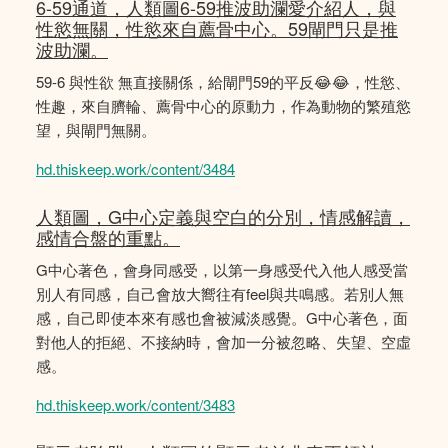
6-59通道，人類圖6-59推波助瀾愛介紹人，與
性慾無關，性慾來自薦骨中心。59閘門只是推
波助瀾。
59-6 與性欲 無直接關係，給閘門59的平反😂😂，性慾、
性趣，來自臍輪、薦骨中心的原動力，作為動物的繁殖慾
望，與閘門無關。
hd.thiskeep.work/content/3484
人類圖，G中心定義與空白的分別，情感解讀，
感情合盤的重點。
G中心著色，會身同感受，以第一身感受代入他人感受當
別人有同感，自己會放大嚮往有feel與共鳴感。若別人無
感，自己即使本來有感也會被減淡感覺。G中心著色，面
對他人的拒絕、不接納時，會加一分被忽略、失望、空虛
感。
hd.thiskeep.work/content/3483