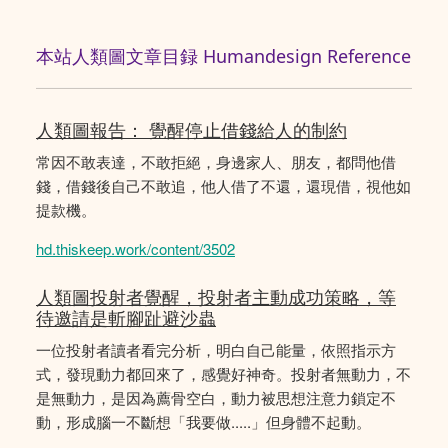
本站人類圖文章目録 Humandesign Reference
人類圖報告： 覺醒停止借錢給人的制約
常因不敢表達，不敢拒絕，身邊家人、朋友，都問他借
錢，借錢後自己不敢追，他人借了不還，還現借，視他如
提款機。
hd.thiskeep.work/content/3502
人類圖投射者覺醒，投射者主動成功策略，等
待邀請是斬腳趾避沙蟲
一位投射者讀者看完分析，明白自己能量，依照指示方
式，發現動力都回來了，感覺好神奇。投射者無動力，不
是無動力，是因為薦骨空白，動力被思想注意力鎖定不
動，形成腦一不斷想「我要做.....」但身體不起動。