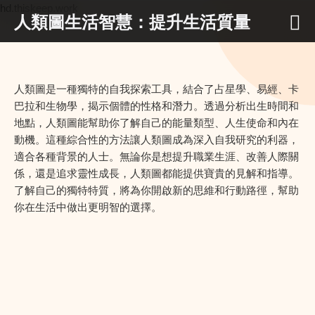
hd.thiskeep.work
人類圖生活智慧：提升生活質量
人類圖是一種獨特的自我探索工具，結合了占星學、易經、卡
巴拉和生物學，揭示個體的性格和潛力。透過分析出生時間和
地點，人類圖能幫助你了解自己的能量類型、人生使命和內在
動機。這種綜合性的方法讓人類圖成為深入自我研究的利器，
適合各種背景的人士。無論你是想提升職業生涯、改善人際關
係，還是追求靈性成長，人類圖都能提供寶貴的見解和指導。
了解自己的獨特特質，將為你開啟新的思維和行動路徑，幫助
你在生活中做出更明智的選擇。