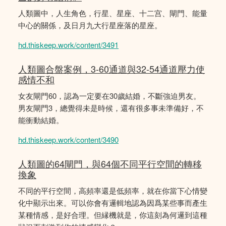
人類圖中，人生角色，行星、星座、十二宫、閘門、能量
中心的關係，及日月九大行星座落的星座。
hd.thiskeep.work/content/3491
人類圖合盤案例，3-60通道與32-54通道壓力使
感情不和
女友閘門60，認為一定要在30歲結婚，不斷強迫男友。
男友閘門3，總覺得未是時候，還有很多事未準備好，不
能衝動結婚。
hd.thiskeep.work/content/3490
人類圖的64閘門，與64個不同平行空間的轉移
換象
不同的平行空間，高頻率還是低頻率，就在你當下心情變
化中顯示出來。可以你會有邏輯地認為因爲某些事而產生
某種情感，是好合理。但縁機就是，你這刻為何邏到這種