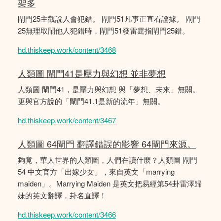
架多
閘門25主觀說人會犯錯。 閘門51凡事正直看證據。 閘門
25無理取鬧他人犯錯時，閘門51發雷霆指閘門25錯。
hd.thiskeep.work/content/3468
人類圖 閘門41是壓力與幻想 並非夢想
人類圖 閘門41，是壓力與幻想 與「夢想、未來」無關。
更與官方說的「閘門41.1是新的流年」無關。
hd.thiskeep.work/content/3467
人類圖 64閘門 翻譯錯誤的影響 64閘門來源。
夠竟，華人世界的人類圖，人們在讀什麼？人類圖 閘門
54 中文官方「出嫁少女」，來自英文「marrying
maiden」。Marrying Maiden 是英文把易經第54卦雷澤歸
妹的英文翻譯，卦名直譯！
hd.thiskeep.work/content/3466