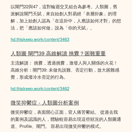
以閘門22與47，這對輪迴交叉組合為參考。人類圖，舊
派解說閘門天賦，來自始創人對易經「表層卦象」的理
解，加上始創人認為「在這卦中，人應該如何才對」的想
法，把「應該如何做」說為「你的天賦」。
hd.thiskeep.work/content/3463
人類圖 閘門39 高維解讀 挑釁？困難重重
主流解讀： 挑釁，透過挑釁，激發人與人關係的火花！
高維分析：閘門39: 未做先說難、否定行動，放大困難感
覺，形成潑冷水否定的行為。
hd.thiskeep.work/content/3462
微笑抑鬱症 - 人類圖分析案例
微笑抑鬱症，表面開心正面，背人痛苦鬰結。 從過去我
的案例及認識的人，體驗較容易出現這些狀況的人類圖通
道、Profile、閘門。 容易出現微笑抑鬱的模式。