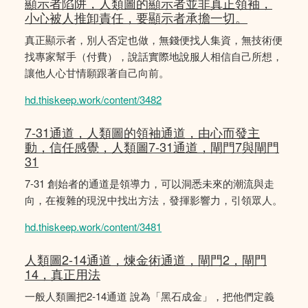
顯示者陷阱，人類圖的顯示者並非真正領袖，
小心被人推卸責任，要顯示者承擔一切。
真正顯示者，別人否定也做，無錢便找人集資，無技術便
找專家幫手（付費），說話實際地說服人相信自己所想，
讓他人心甘情願跟著自己向前。
hd.thiskeep.work/content/3482
7-31通道，人類圖的領袖通道，由心而發主
動，信任感覺，人類圖7-31通道，閘門7與閘門
31
7-31 創始者的通道是領導力，可以洞悉未來的潮流與走
向，在複雜的現況中找出方法，發揮影響力，引領眾人。
hd.thiskeep.work/content/3481
人類圖2-14通道，煉金術通道，閘門2，閘門
14，真正用法
一般人類圖把2-14通道 說為「黑石成金」，把他們定義