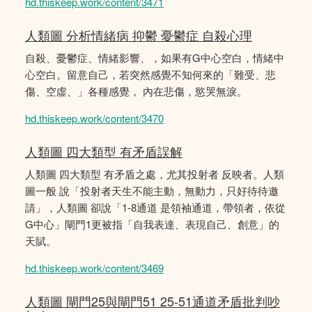
hd.thiskeep.work/content/3471
人類圖 分析情緒病 抑鬱 憂鬱症 自殺心理
自殺、憂鬱症、情緒影響、，如果有G中心空白，情緒中
心空白。留意自己，若突然感覺不知何來的「難受、悲
傷、空虛、」各種感覺， 內在悲傷，慾哭無淚。
hd.thiskeep.work/content/3470
人類圖 四大類型 有矛盾誤解
人類圖 四大類型 有矛盾之處，尤其投射者 反映者。人類
圖一般 說「投射者天生不能主動，無動力，只好待待邀
請」，人類圖 卻說「1-8通道 是領袖通道，帶領者，依從
G中心」閘門1更被指「自我表達、表現自己、創意」的
天賦。
hd.thiskeep.work/content/3469
人類圖 閘門25與閘門51 25-51通道矛盾批判吵