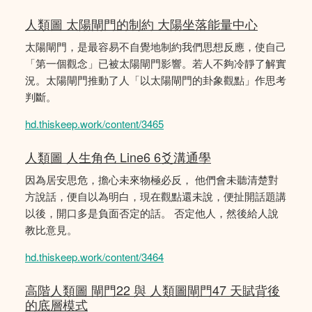
人類圖 太陽閘門的制約 大陽坐落能量中心
太陽閘門，是最容易不自覺地制約我們思想反應，使自己
「第一個觀念」已被太陽閘門影響。若人不夠冷靜了解實
況。太陽閘門推動了人「以太陽閘門的卦象觀點」作思考
判斷。
hd.thiskeep.work/content/3465
人類圖 人生角色 Line6 6爻溝通學
因為居安思危，擔心未來物極必反， 他們會未聽清楚對
方說話，便自以為明白，現在觀點還未說，便扯開話題講
以後，開口多是負面否定的話。 否定他人，然後給人說
教比意見。
hd.thiskeep.work/content/3464
高階人類圖 閘門22 與 人類圖閘門47 天賦背後
的底層模式