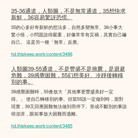
35-36通道，人類圖，不是無常通道，35想快求
新鮮，36容易驚訝恐慌。
35的心多好奇新鮮的想法多，自然多變無常。36小事大
驚小怪，小問題說得嚴重，好像常常有災禍，其實自己嚇
自己。 這是另一種「無常」反應。
hd.thiskeep.work/content/3486
人類圖39-55通道，不是豐盛不是挑釁，是迴避
危難，39感覺困難，55幻想美好。冷靜後轉移
別的事。
39感覺困難時，55會放大「其他事更豐盛美好一定
得。」 使自己轉移別的事。但當55說一定做到時，面對
現實，39又回應困難無法做到而停下。形成不斷別的事說
得澎湃，眼前事放大困難而逃離。
hd.thiskeep.work/content/3485