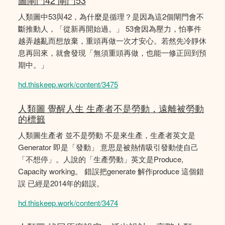
圖閘門42 閘門53
人類圖中53與42，為什麼是循理？是因為這2個閘門會不
斷推動人，「從新再開始過。」 53會因為壓力，怕事件
越弄越亂而想放棄，重頭再做一次才安心。若然先冷靜休
息再回來，就會發現「無須重頭再做，也能一修正回到預
期中。」
hd.thiskeep.work/content/3475
人類圖 覺醒人生 生產者不是勞動，遠離被勞動
的標籤
人類圖生產者 並不是勞動 不是來生產，生產者英文是
Generator 即是「發動」 意思是被熱情吸引發動使自己
「不想停」。人說的「生產勞動」英文是Produce,
Capacity working。 錯誤把generate 解作produce 這個錯
誤 已經是2014年的錯誤。
hd.thiskeep.work/content/3474