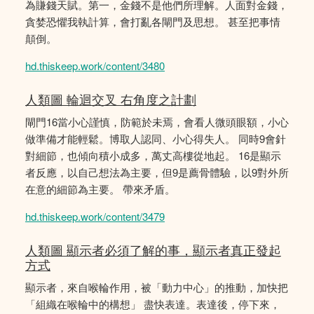
為賺錢天賦。第一，金錢不是他們所理解。人面對金錢，
貪婪恐懼我執計算，會打亂各閘門及思想。 甚至把事情
顛倒。
hd.thiskeep.work/content/3480
人類圖 輪迴交叉 右角度之計劃
閘門16當小心謹慎，防範於未焉，會看人微頭眼額，小心
做準備才能輕鬆。博取人認同、小心得失人。 同時9會針
對細節，也傾向積小成多，萬丈高樓從地起。 16是顯示
者反應，以自己想法為主要，但9是薦骨體驗，以9對外所
在意的細節為主要。 帶來矛盾。
hd.thiskeep.work/content/3479
人類圖 顯示者必須了解的事，顯示者真正發起
方式
顯示者，來自喉輪作用，被「動力中心」的推動，加快把
「組織在喉輪中的構想」 盡快表達。表達後，停下來，