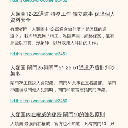
人類圖12-22通道 特務工作 獨立處事 保障個人
資料安全
有讀者問「人類圖中12-22適合做什麼？是怎樣的通
道？」 我即時想到「特工，私隱專員，網絡保案，還有
那些以打扮、形象師，以外表掩人耳目的工作」
hd.thiskeep.work/content/3451
人類圖 閘門25與閘門51 25-51通道矛盾批判吵
架多
閘門25主觀說人會犯錯。 閘門51凡事正直看證據。 閘門
25無理取鬧他人犯錯時，閘門51發雷霆指閘門25錯。
hd.thiskeep.work/content/3450
人類圖內在權威的秘密 閘門10的強烈原則
人類圖 最強內在權威，官方也不知道，凡有閘門10，只