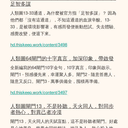
足智多謀
人類圖13-33通道，為什麼被官方指「足智多謀」？ 因為
他們都「沒有這通道」，不知這通道的血淚辛酸。13-
33，是被環境影響著，有感而發便衝動想試。失去體驗、
感覺改變，便退下來。
hd.thiskeep.work/content/3498
人類圖64閘門的十字真言，加深印象，帶啟發
全新編寫的64閘門10字金句，10字真言，印象與啟示。
閘門1 - 預感優先來，幸運聚人多。閘門2 - 隨意答應人，
隨意又反口。閘門3 - 萬事俱備全，囤積再準備。
hd.thiskeep.work/content/3497
人類圖閘門13，不是聆聽，天火同人，對同步
者熱心，對異己者冷漠
閘門13，天火同人的天賦盲點，這不是聆聽者閘門。好處
是心地善良，世界大同的想法，捨己為人，熱心投入他