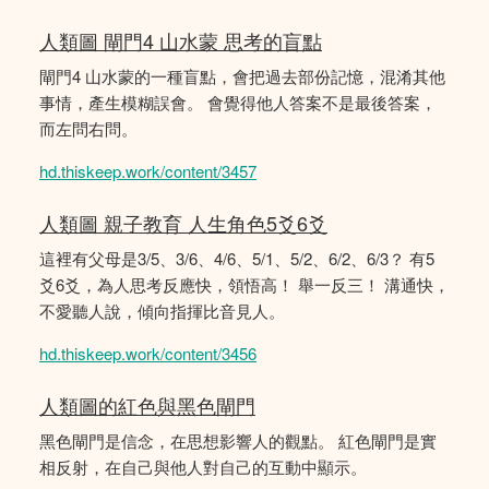
人類圖 閘門4 山水蒙 思考的盲點
閘門4 山水蒙的一種盲點，會把過去部份記憶，混淆其他
事情，產生模糊誤會。 會覺得他人答案不是最後答案，
而左問右問。
hd.thiskeep.work/content/3457
人類圖 親子教育 人生角色5爻6爻
這裡有父母是3/5、3/6、4/6、5/1、5/2、6/2、6/3？ 有5
爻6爻，為人思考反應快，領悟高！ 舉一反三！ 溝通快，
不愛聽人說，傾向指揮比音見人。
hd.thiskeep.work/content/3456
人類圖的紅色與黑色閘門
黑色閘門是信念，在思想影響人的觀點。 紅色閘門是實
相反射，在自己與他人對自己的互動中顯示。