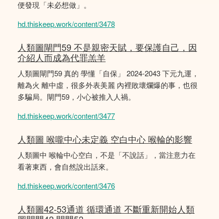
便發現「未必想做」。
hd.thiskeep.work/content/3478
人類圖閘門59 不是親密天賦，要保護自己，因
介紹人而成為代罪羔羊
人類圖閘門59 真的 學懂「自保」 2024-2043 下元九運，
離為火 離中虛，很多外表美麗 內裡敗壞爛爆的事，也很
多騙局。閘門59，小心被推入人禍。
hd.thiskeep.work/content/3477
人類圖 喉嚨中心未定義 空白中心 喉輪的影響
人類圖中 喉輪中心空白，不是「不說話」，當注意力在
看著東西，會自然說出話來。
hd.thiskeep.work/content/3476
人類圖42-53通道 循環通道 不斷重新開始人類