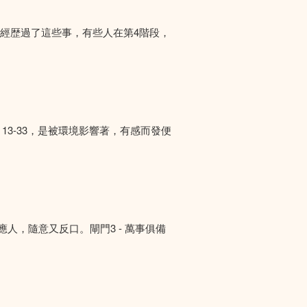
們經歴過了這些事，有些人在第4階段，
13-33，是被環境影響著，有感而發便
答應人，隨意又反口。閘門3 - 萬事俱備