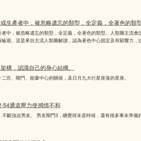
者或生產者中，被忽略遺忘的類型，全定義，全著色的類
產者中，被忽略遺忘的類型，全定義，全著色的類型。人類圖主流會
再輪迴。這是來自主流人類圖解讀，認為著色中心固定及有顯響力，以
圖架構，認識自己的身心結構。
十二宫、閘門、能量中心的關係，及日月九大行星座落的星座。
2-54通道壓力使感情不和
婚，不斷強迫男友。 男友閘門3，總覺得未是時候，還有很多事未準備