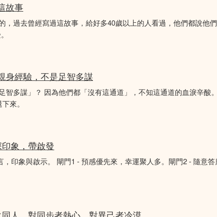
似這故事
故事的，過去曾經寫過這故事，給好多40歲以上的人看過，他們都說他
受。
的親身經驗，不是足智多謀
「足智多謀」？ 因為他們都「沒有這通道」，不知這通道的血淚辛酸。
退下來。
深印象，帶啟發
言，印象與啟示。 閘門1 - 預感優先來，幸運聚人多。閘門2 - 隨意
火同人，對同步者熱心，對異己者冷漠