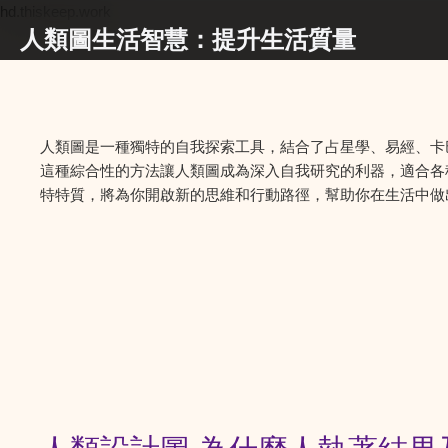
hd.thiskeep.work
人類圖生活智慧：提升生活質量
人類圖是一種獨特的自我探索工具，結合了占星學、易經、卡
這種綜合性的方法讓人類圖成為深入自我研究的利器，適合各
特特質，將為你開啟新的思維和行動路徑，幫助你在生活中做