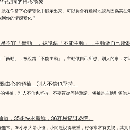
平行空間的轉移換象
，就在你當下心情變化中顯示出來。可以你會有邏輯地認為因爲某些
激到你的情感變化？
，是不宜「衝動」，被說錯「不能主動」，主動做自己所
宜「衝動」，被說錯「不能主動」，主動做自己所想。別人的事，才
是主動由心的領䄂，別人不信也堅持。
動由心的領䄂，別人不信也堅持。不要盲從等待邀請。領袖是主動引領他
常通道，35想快求新鮮，36容易驚訝恐慌。
變無常。36小事大驚小怪，小問題說得嚴重，好像常常有災禍，其實