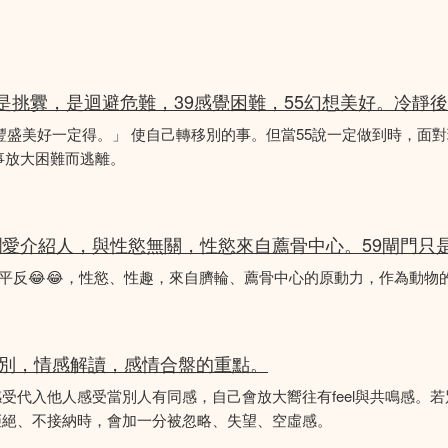
不是挑釁，是迴避危難，39感覺困難，55幻想美好。冷靜
更豐盛美好一定得。」 使自己轉移別的事。但當55說一定做到時，面
事放大困難而逃離。
波助瀾愛介紹人，與性慾無關，性慾來自薦骨中心。59閘門只
59的平反😂😂，性慾、性趣，來自臍輪、薦骨中心的原動力，作為動
分別，情感解讀，感情合盤的重點。
受代入他人感受當別人有同感，自己會放大嚮往有feel與共鳴感。
拒絕、不接納時，會加一分被忽略、失望、空虛感。