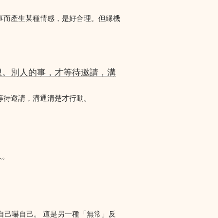
事而產生某種情感，是好合理。但縁機
想。別人的事，才等待邀請，溝
等待邀請，溝通清楚才行動。
人。
自己嚇自己。 這是另一種「無常」反