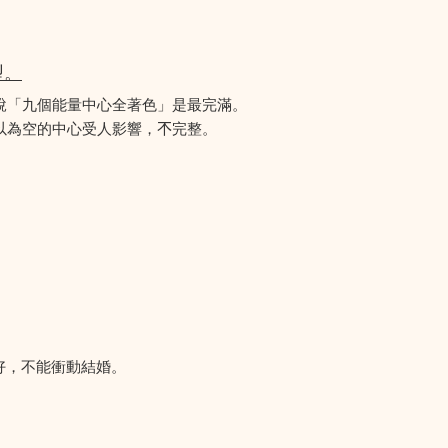
型。
說「九個能量中心全著色」是最完滿。
為空的中心受人影響，𣎴完整。
好，不能衝動結婚。