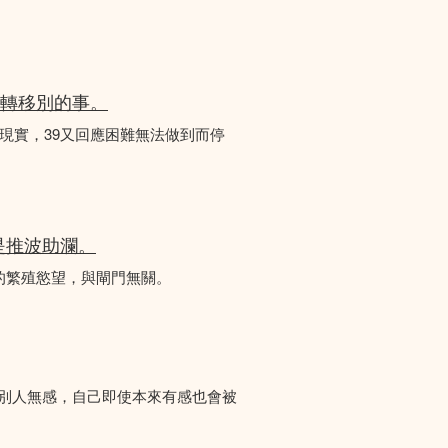
後轉移別的事。
對現實，39又回應困難無法做到而停
是推波助瀾。
物的繁殖慾望，與閘門無關。
若別人無感，自己即使本來有感也會被