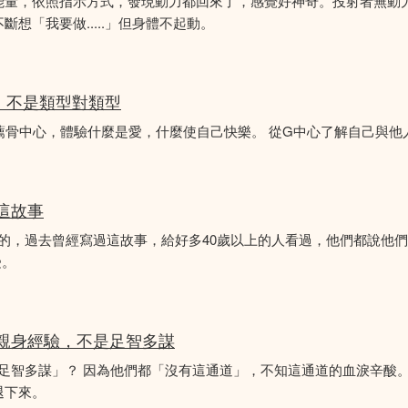
能量，依照指示方式，發現動力都回來了，感覺好神奇。投射者無動
想「我要做.....」但身體不起動。
分析，不是類型對類型
薦骨中心，體驗什麼是愛，什麼使自己快樂。 從G中心了解自己與他
似這故事
故事的，過去曾經寫過這故事，給好多40歲以上的人看過，他們都說他
受。
的親身經驗，不是足智多謀
「足智多謀」？ 因為他們都「沒有這通道」，不知這通道的血淚辛酸。
退下來。