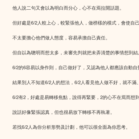
他人說二句又會以為明白而分心，心不在焉拉開話題。
但好處是6/2人較上心，較緊張他人，做榜樣的模式，會使自
不太要擔心他們做人態度，容易承擔自己責任。
但自以為聰明而想太多，未審先判就把未弄清楚的事情想到結
6/2的6容易以身作則，自己做好了，又認為他人都應該自動
結果別人不知道6/2人的想法，6/2人看見他人做不好，就不滿
6/2有2，好處是易轉移焦點，說得再緊要，2的心不在焉而想
說話好像緊張認真，但也很易放下轉移不再執著。
若找6/2人為你分析形勢及計劃，他可以很全面為你思考。