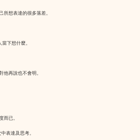
己所想表達的很多落差。
2人當下想什麼。
對他再說也不會明。
度而已。
層次中表達及思考。