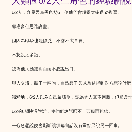
人類圖6/2人生角色的經驗解說
6/2人，容易因為黑色爻6，使他們會想得太多過於複習。
顧慮多但思路詳盡。
但因為6與2也是陰爻，不會不太直言。
不想說太多話。
認為他人應讓明白而不必說出口。
與人交流，聽了一兩句，自己想了又以為估得到對方想說什麼
漸漸地，6/2人以為自己最聰明，認為他人蠢不用腦，但相反地
6/2的6腦快過說話，使他們說話跟不上頭腦而跳線。
一心急想說便會斷斷續續每句話沒有重點又說另一回事。