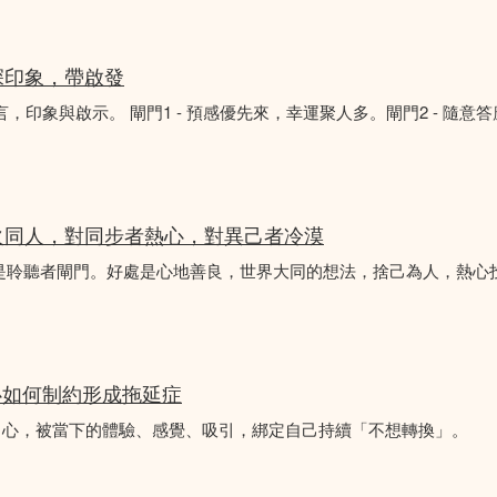
深印象，帶啟發
言，印象與啟示。 閘門1 - 預感優先來，幸運聚人多。閘門2 - 隨意
火同人，對同步者熱心，對異己者冷漠
不是聆聽者閘門。好處是心地善良，世界大同的想法，捨己為人，熱心
心如何制約形成拖延症
中心，被當下的體驗、感覺、吸引，綁定自己持續「不想轉換」。