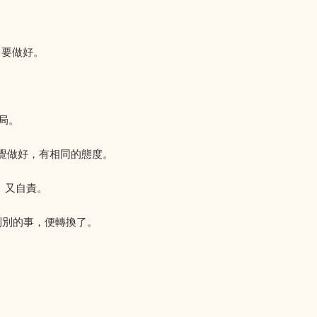
己要做好。
局。
自覺做好，有相同的態度。
、又自責。
到別的事，便轉換了。