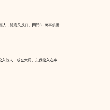
答應人，隨意又反口。閘門3 - 萬事俱備
投入他人，成全大局。忘我投入在事