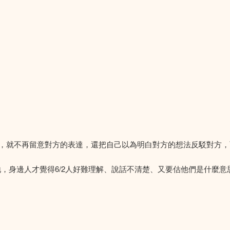
，就不再留意對方的表達，還把自己以為明白對方的想法反駁對方，
，身邊人才覺得6/2人好難理解、說話不清楚、又要估他們是什麼意思