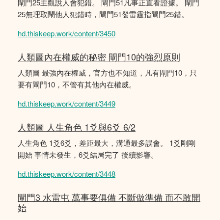
閘門25主觀說人會犯錯。 閘門51凡事正直看證據。 閘門
25無理取鬧他人犯錯時，閘門51發雷霆指閘門25錯。
hd.thiskeep.work/content/3450
人類圖內在權威的秘密 閘門10的強烈原則
人類圖 最強內在權威，官方也不知道，凡有閘門10，只
要有閘門10，不管有其他內在權威。
hd.thiskeep.work/content/3449
人類圖 人生角色 1爻與6爻 6/2
人生角色 1爻6爻，差距最大，溝通最多誤會。 1爻剛剛
開始 事情未發生，6爻結局完了 後續影響。
hd.thiskeep.work/content/3448
閘門3 水雷屯 萬事要俱備 不斷做準備 而不敢開
始