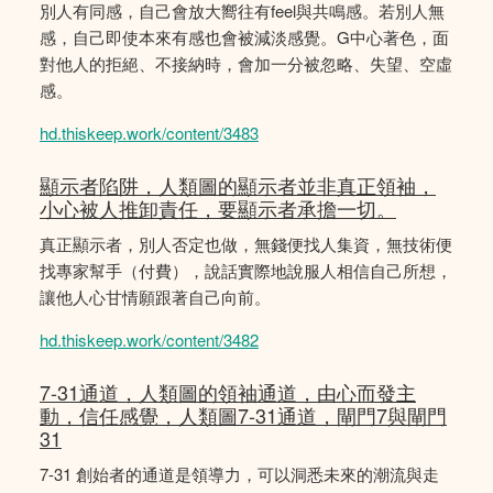
別人有同感，自己會放大嚮往有feel與共鳴感。若別人無
感，自己即使本來有感也會被減淡感覺。G中心著色，面
對他人的拒絕、不接納時，會加一分被忽略、失望、空虛
感。
hd.thiskeep.work/content/3483
顯示者陷阱，人類圖的顯示者並非真正領袖，
小心被人推卸責任，要顯示者承擔一切。
真正顯示者，別人否定也做，無錢便找人集資，無技術便
找專家幫手（付費），說話實際地說服人相信自己所想，
讓他人心甘情願跟著自己向前。
hd.thiskeep.work/content/3482
7-31通道，人類圖的領袖通道，由心而發主
動，信任感覺，人類圖7-31通道，閘門7與閘門
31
7-31 創始者的通道是領導力，可以洞悉未來的潮流與走