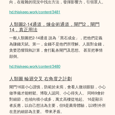
向，在複雜的現況中找出方法，發揮影響力，引領眾人。
hd.thiskeep.work/content/3481
人類圖2-14通道，煉金術通道，閘門2，閘門
14，真正用法
一般人類圖把2-14通道 說為「黑石成金」，把他們定義
為賺錢天賦。第一，金錢不是他們所理解。人面對金錢，
貪婪恐懼我執計算，會打亂各閘門及思想。 甚至把事情
顛倒。
hd.thiskeep.work/content/3480
人類圖 輪迴交叉 右角度之計劃
閘門16當小心謹慎，防範於未焉，會看人微頭眼額，小心
做準備才能輕鬆。博取人認同、小心得失人。 同時9會針
對細節，也傾向積小成多，萬丈高樓從地起。 16是顯示
者反應，以自己想法為主要，但9是薦骨體驗，以9對外所
在意的細節為主要。 帶來矛盾。