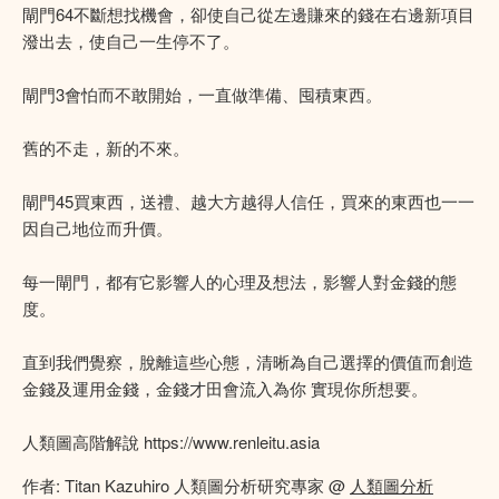
閘門64不斷想找機會，卻使自己從左邊賺來的錢在右邊新項目
潑出去，使自己一生停不了。
閘門3會怕而不敢開始，一直做準備、囤積東西。
舊的不走，新的不來。
閘門45買東西，送禮、越大方越得人信任，買來的東西也一一
因自己地位而升價。
每一閘門，都有它影響人的心理及想法，影響人對金錢的態
度。
直到我們覺察，脫離這些心態，清晰為自己選擇的價值而創造
金錢及運用金錢，金錢才田會流入為你 實現你所想要。
人類圖高階解說 https://www.renleitu.asia
作者: Titan Kazuhiro 人類圖分析研究專家 @
人類圖分析