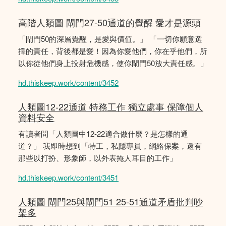
高階人類圖 閘門27-50通道的覺醒 愛才是源頭
「閘門50的深層覺醒，是愛與價值。」 「一切你願意選
擇的責任，背後都是愛！因為你愛他們，你在乎他們，所
以你從他們身上投射危機感，使你閘門50放大責任感。」
hd.thiskeep.work/content/3452
人類圖12-22通道 特務工作 獨立處事 保障個人
資料安全
有讀者問「人類圖中12-22適合做什麼？是怎樣的通
道？」 我即時想到「特工，私隱專員，網絡保案，還有
那些以打扮、形象師，以外表掩人耳目的工作」
hd.thiskeep.work/content/3451
人類圖 閘門25與閘門51 25-51通道矛盾批判吵
架多