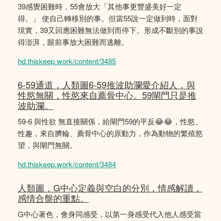
39感覺困難時，55會放大「其他事更豐盛美好一定
得。」 使自己轉移別的事。但當55說一定做到時，面對
現實，39又回應困難無法做到而停下。形成不斷別的事說
得澎湃，眼前事放大困難而逃離。
hd.thiskeep.work/content/3485
6-59通道，人類圖6-59推波助瀾愛介紹人，與
性慾無關，性慾來自薦骨中心。59閘門只是推
波助瀾。
59-6 與性欲 無直接關係，給閘門59的平反😂😂，性慾、
性趣，來自臍輪、薦骨中心的原動力，作為動物的繁殖慾
望，與閘門無關。
hd.thiskeep.work/content/3484
人類圖，G中心定義與空白的分別，情感解讀，
感情合盤的重點。
G中心著色，會身同感受，以第一身感受代入他人感受當