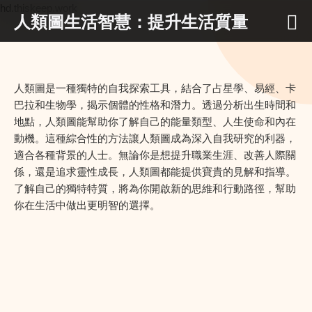
hd.thiskeep.work
人類圖生活智慧：提升生活質量
人類圖是一種獨特的自我探索工具，結合了占星學、易經、卡
巴拉和生物學，揭示個體的性格和潛力。透過分析出生時間和
地點，人類圖能幫助你了解自己的能量類型、人生使命和內在
動機。這種綜合性的方法讓人類圖成為深入自我研究的利器，
適合各種背景的人士。無論你是想提升職業生涯、改善人際關
係，還是追求靈性成長，人類圖都能提供寶貴的見解和指導。
了解自己的獨特特質，將為你開啟新的思維和行動路徑，幫助
你在生活中做出更明智的選擇。