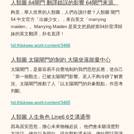
人類圖 64閘門 翻譯錯誤的影響 64閘門來源。
夠竟，華人世界的人類圖，人們在讀什麼？人類圖 閘門
54 中文官方「出嫁少女」，來自英文「marrying
maiden」。Marrying Maiden 是英文把易經第54卦雷澤歸
妹的英文翻譯，卦名直譯！
hd.thiskeep.work/content/3466
人類圖 太陽閘門的制約 大陽坐落能量中心
太陽閘門，是最容易不自覺地制約我們思想反應，使自己
「第一個觀念」已被太陽閘門影響。若人不夠冷靜了解實
況。太陽閘門推動了人「以太陽閘門的卦象觀點」作思考
判斷。
hd.thiskeep.work/content/3465
人類圖 人生角色 Line6 6爻溝通學
因為居安思危，擔心未來物極必反， 他們會未聽清楚對
方說話，便自以為明白，現在觀點還未說，便扯開話題講