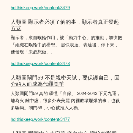
hd.thiskeep.work/content/3479
人類圖 顯示者必須了解的事，顯示者真正發起
方式
顯示者，來自喉輪作用，被「動力中心」的推動，加快把
「組織在喉輪中的構想」 盡快表達。表達後，停下來，
便發現「未必想做」。
hd.thiskeep.work/content/3478
人類圖閘門59 不是親密天賦，要保護自己，因
介紹人而成為代罪羔羊
人類圖閘門59 真的 學懂「自保」 2024-2043 下元九運，
離為火 離中虛，很多外表美麗 內裡敗壞爛爆的事，也很
多騙局。閘門59，小心被推入人禍。
hd.thiskeep.work/content/3477