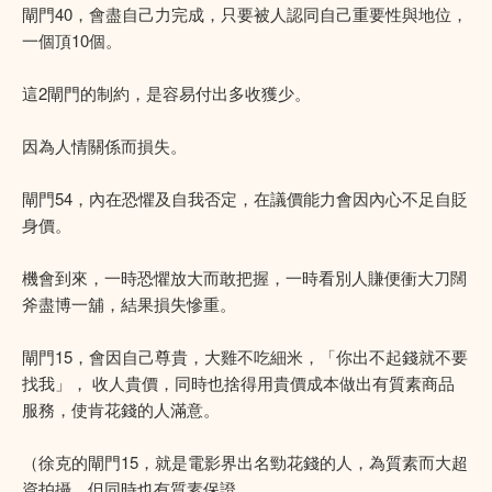
閘門40，會盡自己力完成，只要被人認同自己重要性與地位，
一個頂10個。
這2閘門的制約，是容易付出多收獲少。
因為人情關係而損失。
閘門54，內在恐懼及自我否定，在議價能力會因內心不足自貶
身價。
機會到來，一時恐懼放大而敢把握，一時看別人賺便衝大刀闊
斧盡博一舖，結果損失慘重。
閘門15，會因自己尊貴，大雞不吃細米，「你出不起錢就不要
找我」， 收人貴價，同時也捨得用貴價成本做出有質素商品
服務，使肯花錢的人滿意。
（徐克的閘門15，就是電影界出名勁花錢的人，為質素而大超
資拍攝，但同時也有質素保證。