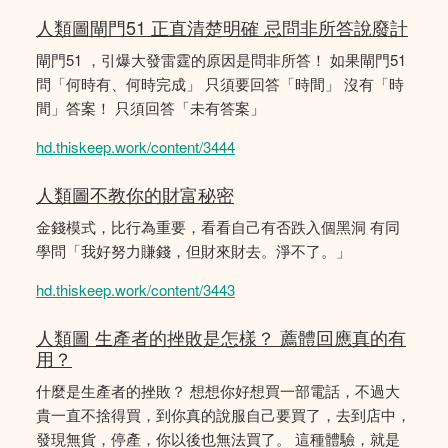
人類圖閘門51 正直清楚明確 忌問非所答說廢計
閘門51 ，引爆大發雷霆的原因是問非所答！ 如果閘門51
問「何時有、何時完成」 只須要回答「時間」 沒有「時
間」答案！ 只須回答「未有答案」
hd.thiskeep.work/content/3444
人類圖不教你的財富秘密
金錢模式，比行為重要，看看自己有否跌入個黑洞 有同
學問「我好努力賺錢，但財來財去。淨不了。」
hd.thiskeep.work/content/3443
人類圖 生產者的挫敗是怎樣？ 薦體回應真的有
用？
什麼是生產者的挫敗？ 想想你好想買一部電話，不過大
貴一直不捨得買，到你真的說服自己要買了，去到店中，
發現無貨，停產，你以後也無法買了。 這種體驗，就是