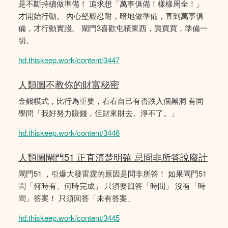
是不斷持續做準備！ 追求想「萬事俱備！樣樣周全！」
才開始行動。 內心堅毅忍耐，暗地做準備，直到萬事俱
備，才行動實踐。 閘門3喜歡屯積東西，買買買，準備一
切。
hd.thiskeep.work/content/3447
人類圖不教你的財富秘密
金錢模式，比行為重要，看看自己有否跌入個黑洞 有同
學問「我好努力賺錢，但財來財去。淨不了。」
hd.thiskeep.work/content/3446
人類圖閘門51 正直清楚明確 忌問非所答說廢計
閘門51 ，引爆大發雷霆的原因是問非所答！ 如果閘門51
問「何時有、何時完成」 只須要回答「時間」 沒有「時
間」答案！ 只須回答「未有答案」
hd.thiskeep.work/content/3445