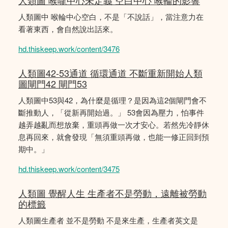
人類圖 喉嚨中心未定義 空白中心 喉輪的影響
人類圖中 喉輪中心空白，不是「不說話」，當注意力在
看著東西，會自然說出話來。
hd.thiskeep.work/content/3476
人類圖42-53通道 循環通道 不斷重新開始人類
圖閘門42 閘門53
人類圖中53與42，為什麼是循理？是因為這2個閘門會不
斷推動人，「從新再開始過。」 53會因為壓力，怕事件
越弄越亂而想放棄，重頭再做一次才安心。若然先冷靜休
息再回來，就會發現「無須重頭再做，也能一修正回到預
期中。」
hd.thiskeep.work/content/3475
人類圖 覺醒人生 生產者不是勞動，遠離被勞動
的標籤
人類圖生產者 並不是勞動 不是來生產，生產者英文是