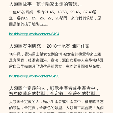
人類圖故事，孩子離家出走的苦媽。
一位4/6的媽媽，帶有21-45、18/58、29-46、37-40通
道，還有62、25、26、27、28閘門，來向我們求助，原
因是她的孩子離街出走。
hd.thiskeep.work/content/3494
人類圖案例研究： 2018年尾案 陳同佳案
18年尾，香港男士帶女友到台灣 被女友的挑釁帶來凶殺
及棄屍案，後潛逃回港。案法，源自女受害人在爭執時透
露自己早幾個月已懷孕是前男友，在吵架其間引發命案。
hd.thiskeep.work/content/3493
人類圖全定義的人，顯示生產者或生產者中，
被忽略遺忘的類型，全定義，全著色的類型。
人類圖全定義的人，顯示生產者或生產者中，被忽略遺忘
的類型，全定義，全著色的類型。人類圖主流會說「九個