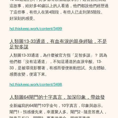
這故事，給好多40歲以上的人看過，他們都說他們經歴過
了這些事，有些人在第4階段，有些人已走到第5階段。
好深刻的感受。
hd.thiskeep.work/content/3499
人類圖13-33通道，有血有淚的親身經驗，不是
足智多謀
人類圖13-33通道，為什麼被官方指「足智多謀」？ 因為
他們都「沒有這通道」，不知這通道的血淚辛酸。13-
33，是被環境影響著，有感而發便衝動想試。失去體驗、
感覺改變，便退下來。
hd.thiskeep.work/content/3498
人類圖64閘門的十字真言，加深印象，帶啟發
全新編寫的64閘門10字金句，10字真言，印象與啟示。
閘門1 - 預感優先來，幸運聚人多。閘門2 - 隨意答應人，
隨意又反口。閘門3 - 萬事俱備全，囤積再準備。