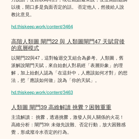
以後，開口多是負面否定的話。 否定他人，然後給人說
教比意見。
hd.thiskeep.work/content/3464
高階人類圖 閘門22 與 人類圖閘門47 天賦背後
的底層模式
以閘門22與47，這對輪迴交叉組合為參考。人類圖，舊
派解說閘門天賦，來自始創人對易經「表層卦象」的理
解，加上始創人認為「在這卦中，人應該如何才對」的想
法，把「應該如何做」說為「你的天賦」。
hd.thiskeep.work/content/3463
人類圖 閘門39 高維解讀 挑釁？困難重重
主流解讀： 挑釁，透過挑釁，激發人與人關係的火花！
高維分析：閘門39: 未做先說難、否定行動，放大困難感
覺，形成潑冷水否定的行為。