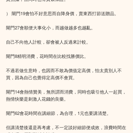
） 閘門19會怕不好意思而自降身價，賣東西打節送贈品。
閘門27會順便大事化小，而越做越多也越亂。
自己不向他人計較，卻會被人反過來計較。
閘門8精明消費，花時間在比較找勝價比。
不過若做生意時，也因而不敢為價值定高價，怕太貴別人不
買，因為自己也覺得定高價不會買。
閘門14會熱情贊美，無所謂而消費，同時也吸引他人一起買，
熱情快樂是刺激人花錢的良藥。
閘門62會花時間在講細節，為合理，1元也要講清楚。
但講清楚後還是再考慮，不一定談好細節便成效，浪費時間在