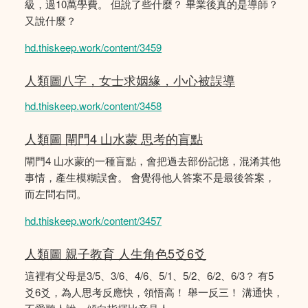
級，過10萬學費。 但說了些什麼？ 畢業後真的是導師？
又說什麼？
hd.thiskeep.work/content/3459
人類圖八字，女士求姻緣，小心被誤導
hd.thiskeep.work/content/3458
人類圖 閘門4 山水蒙 思考的盲點
閘門4 山水蒙的一種盲點，會把過去部份記憶，混淆其他
事情，產生模糊誤會。 會覺得他人答案不是最後答案，
而左問右問。
hd.thiskeep.work/content/3457
人類圖 親子教育 人生角色5爻6爻
這裡有父母是3/5、3/6、4/6、5/1、5/2、6/2、6/3？ 有5
爻6爻，為人思考反應快，領悟高！ 舉一反三！ 溝通快，