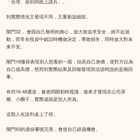
「合理、原則與紙上談兵」。
到實際情況又發現不同，又重新說細節。
閘門32， 會因自己無明的擔心，放大致追求安全，經不起波
動，而常在投資中錯誤時機做決定，導致損失，同時放大對未
來不安。
閘門16懂得表現別人想看的一面，抬高自己身價，使對方以為
自己值高價，然而到實際結果及回報發現與洽談時說的是兩回
事。
有些16-48通道，被老闆開初時賞識，後來才發現在公司弄
權、小圈子，實際成就是別人所為。
這類人在談判桌上了得。
閘門63的過份審慎完美，會使自己錯過機會。