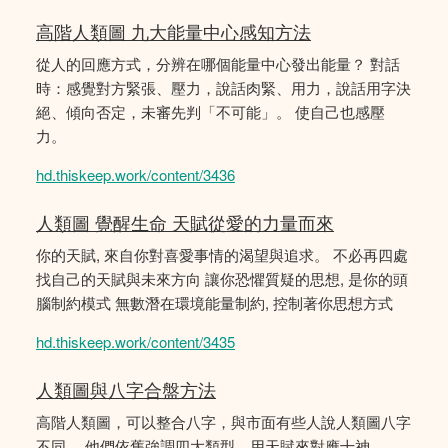
高階人類圖 九大能量中心感知方法
從人的回應方式，分辨在哪個能量中心發出能量？ 對話
時：感覺對方緊張、壓力，說話肉緊、用力，說話用字決
絕、傾向否定，未審先判「不可能」。 使自己也感壓
力。
hd.thiskeep.work/content/3436
人類圖 覺醒生命 天賦從愛的力量而來
你的天賦, 來自你對喜愛事情的渴望與追求。 不必再四處
找自己的天賦與未來方向 讓你恐懼質疑的思想, 是你的頭
腦制約模式 無數潛在環境能量制約, 控制著你思想方式
hd.thiskeep.work/content/3435
人類圖與八字合盤方法
高階人類圖，可以整合八字，與市面有些人說人類圖八字
不同。 他們依舊強調四大類型、用天賦來對應十神。