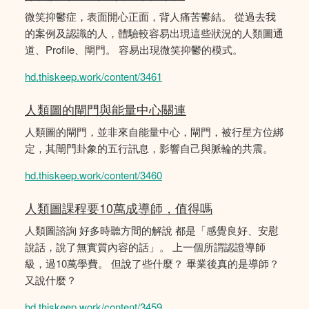
微笑抑鬱症，表面開心正面，背人痛苦鬰結。 從過去我
的案例及認識的人，體驗較容易出現這些狀況的人類圖通
道、Profile、閘門。 容易出現微笑抑鬱的模式。
hd.thiskeep.work/content/3461
人類圖的閘門與能量中心關連
人類圖的閘門，並非來自能量中心，閘門，被行星方位綁
定，其閘門卦象的五行訊息，影響自己與脈輪的共震。
hd.thiskeep.work/content/3460
人類圖課程要10萬成導師，值得嗎
人類圖諮詢 好多時聽方間的解說 都是「感覺良好、安慰
說話，說了無實質內容的話」。 上一個所謂認證導師
級，過10萬學費。 但說了些什麼？ 畢業後真的是導師？
又說什麼？
hd.thiskeep.work/content/3459