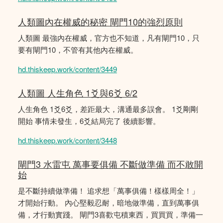
人類圖內在權威的秘密 閘門10的強烈原則
人類圖 最強內在權威，官方也不知道，凡有閘門10，只
要有閘門10，不管有其他內在權威。
hd.thiskeep.work/content/3449
人類圖 人生角色 1爻與6爻 6/2
人生角色 1爻6爻，差距最大，溝通最多誤會。 1爻剛剛
開始 事情未發生，6爻結局完了 後續影響。
hd.thiskeep.work/content/3448
閘門3 水雷屯 萬事要俱備 不斷做準備 而不敢開
始
是不斷持續做準備！ 追求想「萬事俱備！樣樣周全！」
才開始行動。 內心堅毅忍耐，暗地做準備，直到萬事俱
備，才行動實踐。 閘門3喜歡屯積東西，買買買，準備一