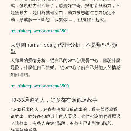
式，發現動力都回來了，感覺好神奇。投射者無動力，不
是無動力，是因為薦骨空白，動力被思想注意力鎖定不
動，形成腦一不斷想「我要做.....」但身體不起動。
hd.thiskeep.work/content/3501
人類圖human design愛情分析，不是類型對類
型
人類圖的愛情分析，從自己的G中心/薦骨中心，體驗什麼
是愛，什麼使自己快樂。 從G中心了解自己與他人的情感
如何連結。
hd.thiskeep.work/content/3500
13-33通道的人，好多都有類似這故事
13-33通道的人，好多都有類似這故事的，過去曾經寫過
這故事，給好多40歲以上的人看過，他們都說他們經歴過
了這些事，有些人在第4階段，有些人已走到第5階段。
好深刻的感受。