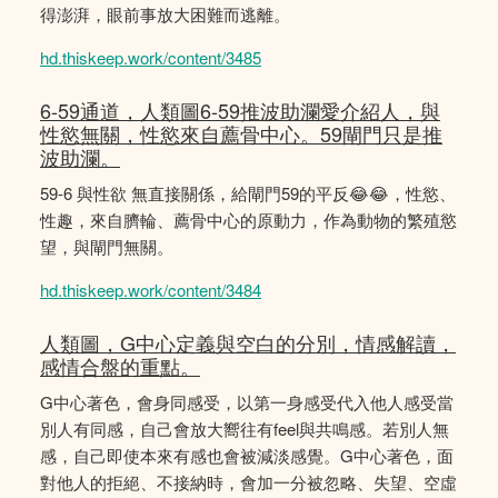
得澎湃，眼前事放大困難而逃離。
hd.thiskeep.work/content/3485
6-59通道，人類圖6-59推波助瀾愛介紹人，與
性慾無關，性慾來自薦骨中心。59閘門只是推
波助瀾。
59-6 與性欲 無直接關係，給閘門59的平反😂😂，性慾、
性趣，來自臍輪、薦骨中心的原動力，作為動物的繁殖慾
望，與閘門無關。
hd.thiskeep.work/content/3484
人類圖，G中心定義與空白的分別，情感解讀，
感情合盤的重點。
G中心著色，會身同感受，以第一身感受代入他人感受當
別人有同感，自己會放大嚮往有feel與共鳴感。若別人無
感，自己即使本來有感也會被減淡感覺。G中心著色，面
對他人的拒絕、不接納時，會加一分被忽略、失望、空虛