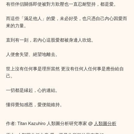
有些伴侣關係即使被對方欺壓也一直忍耐堅持，都是愛。
而這些「滿足他人」的愛，未必好受，也只憑自己內心因愛而
來的力量。
直到有一刻，若內心這股愛都被身邊人吹熄。
人便會失望、絕望地離去。
世上沒有任何事是理所當然 更沒有任何人任何事是應份給自
己。
一切都是縁起，心的連結。
懂得覺知感恩，愛便能維持。
作者: Titan Kazuhiro 人類圖分析研究專家 @
人類圖分析