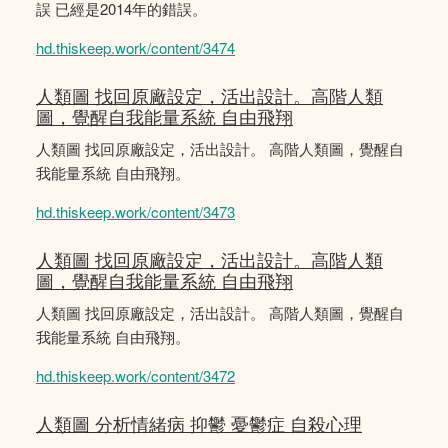
誤 已經是2014年的錯誤。
hd.thiskeep.work/content/3474
人類圖 找回原廠設定，活出設計。高階人類
圖，覺醒自我能量系統 自由飛翔
人類圖 找回原廠設定，活出設計。 高階人類圖，覺醒自
我能量系統 自由飛翔。
hd.thiskeep.work/content/3473
人類圖 找回原廠設定，活出設計。高階人類
圖，覺醒自我能量系統 自由飛翔
人類圖 找回原廠設定，活出設計。 高階人類圖，覺醒自
我能量系統 自由飛翔。
hd.thiskeep.work/content/3472
人類圖 分析情緒病 抑鬱 憂鬱症 自殺心理