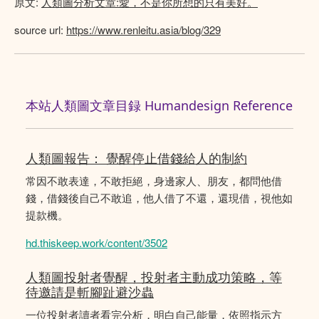
原文:
人類圖分析文章:愛，不是你所想的只有美好。
source url:
https://www.renleitu.asia/blog/329
本站人類圖文章目録 Humandesign Reference
人類圖報告： 覺醒停止借錢給人的制約
常因不敢表達，不敢拒絕，身邊家人、朋友，都問他借
錢，借錢後自己不敢追，他人借了不還，還現借，視他如
提款機。
hd.thiskeep.work/content/3502
人類圖投射者覺醒，投射者主動成功策略，等
待邀請是斬腳趾避沙蟲
一位投射者讀者看完分析，明白自己能量，依照指示方