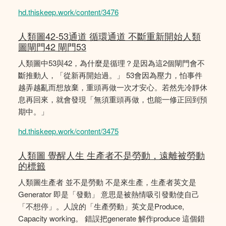
hd.thiskeep.work/content/3476
人類圖42-53通道 循環通道 不斷重新開始人類
圖閘門42 閘門53
人類圖中53與42，為什麼是循理？是因為這2個閘門會不
斷推動人，「從新再開始過。」 53會因為壓力，怕事件
越弄越亂而想放棄，重頭再做一次才安心。若然先冷靜休
息再回來，就會發現「無須重頭再做，也能一修正回到預
期中。」
hd.thiskeep.work/content/3475
人類圖 覺醒人生 生產者不是勞動，遠離被勞動
的標籤
人類圖生產者 並不是勞動 不是來生產，生產者英文是
Generator 即是「發動」 意思是被熱情吸引發動使自己
「不想停」。人說的「生產勞動」英文是Produce,
Capacity working。 錯誤把generate 解作produce 這個錯