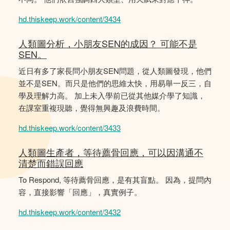
hd.thiskeep.work/content/3434
人類圖分析，小朋友SEN的成因？ 可能不是
SEN。
近日有多了家長問小朋友SEN問題，從人類圖發現，他們
並不是SEN。而只是他們的思維太快，用易舉一反三，自
學及理解力高。 加上未入學前已從其他媒介學了知識，
在課室重複現聽，覺得無興趣及浪費時間。
hd.thiskeep.work/content/3433
人類圖生產者，等待薦骨回應，可以因溝通不
清楚而錯誤回應
To Respond, 等待薦骨回應，是有其盲點。 因為，提問內
容，直接影響「回應」，真實例子。
hd.thiskeep.work/content/3432