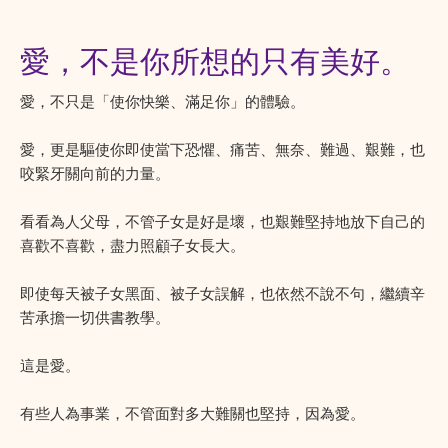
愛，不是你所想的只有美好。
愛，不只是「使你快樂、滿足你」的體驗。
愛，更是驅使你即使當下恐懼、痛苦、無奈、難過、艱難，也
咬緊牙關向前的力量。
看看為人父母，不管子女是好是壞，也艱難堅持地放下自己的
喜歡不喜歡，盡力照顧子女長大。
即使每天被子女黑面、被子女誤解，也依然不說不句，繼續辛
苦承擔一切供書教學。
這是愛。
有些人為事業，不管面對多大難關也堅持，因為愛。