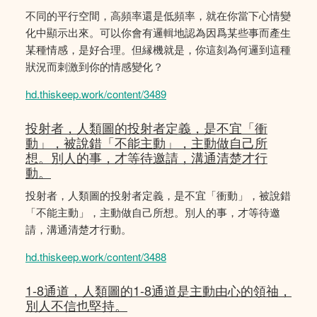
不同的平行空間，高頻率還是低頻率，就在你當下心情變
化中顯示出來。可以你會有邏輯地認為因爲某些事而產生
某種情感，是好合理。但縁機就是，你這刻為何邏到這種
狀況而刺激到你的情感變化？
hd.thiskeep.work/content/3489
投射者，人類圖的投射者定義，是不宜「衝
動」，被說錯「不能主動」，主動做自己所
想。別人的事，才等待邀請，溝通清楚才行
動。
投射者，人類圖的投射者定義，是不宜「衝動」，被說錯
「不能主動」，主動做自己所想。別人的事，才等待邀
請，溝通清楚才行動。
hd.thiskeep.work/content/3488
1-8通道，人類圖的1-8通道是主動由心的領䄂，
別人不信也堅持。