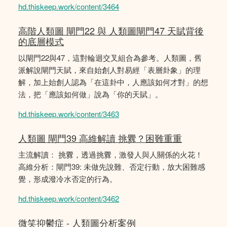
hd.thiskeep.work/content/3464
高階人類圖 閘門22 與 人類圖閘門47 天賦背後
的底層模式
以閘門22與47，這對輪迴交叉組合為參考。人類圖，舊
派解說閘門天賦，來自始創人對易經「表層卦象」的理
解，加上始創人認為「在這卦中，人應該如何才對」的想
法，把「應該如何做」說為「你的天賦」。
hd.thiskeep.work/content/3463
人類圖 閘門39 高維解讀 挑釁？困難重重
主流解讀： 挑釁，透過挑釁，激發人與人關係的火花！
高維分析：閘門39: 未做先說難、否定行動，放大困難感
覺，形成潑冷水否定的行為。
hd.thiskeep.work/content/3462
微笑抑鬱症 - 人類圖分析案例