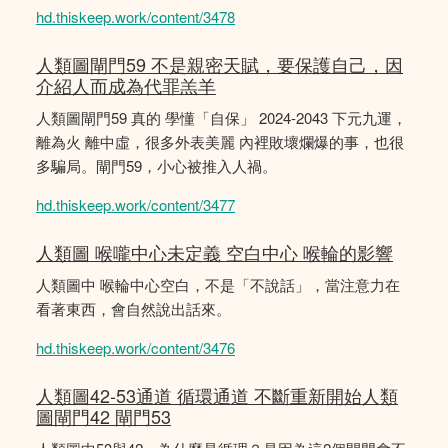
hd.thiskeep.work/content/3478
人類圖閘門59 不是親密天賦，要保護自己，因
介紹人而成為代罪羔羊
人類圖閘門59 真的 學懂「自保」 2024-2043 下元九運，
離為火 離中虛，很多外表美麗 內裡敗壞爛爆的事，也很
多騙局。閘門59，小心被推入人禍。
hd.thiskeep.work/content/3477
人類圖 喉嚨中心未定義 空白中心 喉輪的影響
人類圖中 喉輪中心空白，不是「不說話」，當注意力在
看著東西，會自然說出話來。
hd.thiskeep.work/content/3476
人類圖42-53通道 循環通道 不斷重新開始人類
圖閘門42 閘門53