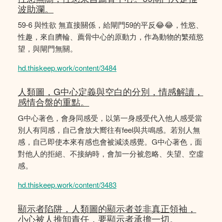
波助瀾。
59-6 與性欲 無直接關係，給閘門59的平反😂😂，性慾、
性趣，來自臍輪、薦骨中心的原動力，作為動物的繁殖慾
望，與閘門無關。
hd.thiskeep.work/content/3484
人類圖，G中心定義與空白的分別，情感解讀，
感情合盤的重點。
G中心著色，會身同感受，以第一身感受代入他人感受當
別人有同感，自己會放大嚮往有feel與共鳴感。若別人無
感，自己即使本來有感也會被減淡感覺。G中心著色，面
對他人的拒絕、不接納時，會加一分被忽略、失望、空虛
感。
hd.thiskeep.work/content/3483
顯示者陷阱，人類圖的顯示者並非真正領袖，
小心被人推卸責任，要顯示者承擔一切。