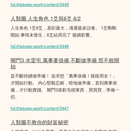
hd.thiskeep.work/content/3449
人類圖 人生角色 1爻與6爻 6/2
人生角色 1爻6爻，差距最大，溝通最多誤會。 1爻剛剛
開始 事情未發生，6爻結局完了 後續影響。
hd.thiskeep.work/content/3448
閘門3 水雷屯 萬事要俱備 不斷做準備 而不敢開
始
是不斷持續做準備！ 追求想「萬事俱備！樣樣周全！」
才開始行動。 內心堅毅忍耐，暗地做準備，直到萬事俱
備，才行動實踐。 閘門3喜歡屯積東西，買買買，準備一
切。
hd.thiskeep.work/content/3447
人類圖不教你的財富秘密