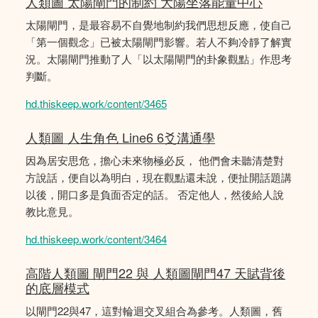
人類圖 太陽閘門的制約 大陽坐落能量中心
太陽閘門，是最容易不自覺地制約我們思想反應，使自己
「第一個觀念」已被太陽閘門影響。若人不夠冷靜了解實
況。太陽閘門推動了人「以太陽閘門的卦象觀點」作思考
判斷。
hd.thiskeep.work/content/3465
人類圖 人生角色 Line6 6爻溝通學
因為居安思危，擔心未來物極必反， 他們會未聽清楚對
方說話，便自以為明白，現在觀點還未說，便扯開話題講
以後，開口多是負面否定的話。 否定他人，然後給人說
教比意見。
hd.thiskeep.work/content/3464
高階人類圖 閘門22 與 人類圖閘門47 天賦背後
的底層模式
以閘門22與47，這對輪迴交叉組合為參考。人類圖，舊