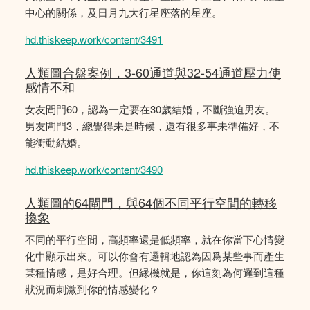
中心的關係，及日月九大行星座落的星座。
hd.thiskeep.work/content/3491
人類圖合盤案例，3-60通道與32-54通道壓力使
感情不和
女友閘門60，認為一定要在30歲結婚，不斷強迫男友。
男友閘門3，總覺得未是時候，還有很多事未準備好，不
能衝動結婚。
hd.thiskeep.work/content/3490
人類圖的64閘門，與64個不同平行空間的轉移
換象
不同的平行空間，高頻率還是低頻率，就在你當下心情變
化中顯示出來。可以你會有邏輯地認為因爲某些事而產生
某種情感，是好合理。但縁機就是，你這刻為何邏到這種
狀況而刺激到你的情感變化？