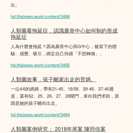
出。
hd.thiskeep.work/content/3496
人類圖看拖延症，認識薦骨中心如何制約形成
拖延症
人為什麼會拖延？因為薦骨中心與G中心，被當下的體
驗、感覺、吸引，綁定自己持續「不想轉換」。
hd.thiskeep.work/content/3495
人類圖故事，孩子離家出走的苦媽。
一位4/6的媽媽，帶有21-45、18/58、29-46、37-40通
道，還有62、25、26、27、28閘門，來向我們求助，原
因是她的孩子離街出走。
hd.thiskeep.work/content/3494
人類圖案例研究： 2018年尾案 陳同佳案