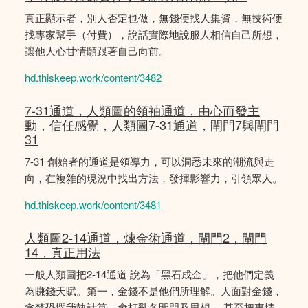
真正顯示者，別人否定也做，無錢便找人集資，無技術便
找專家幫手（付費），說話實際地說服人相信自己所想，
讓他人心甘情願跟著自己向前。
hd.thiskeep.work/content/3482
7-31通道，人類圖的領袖通道，由心而發主
動，信任感覺，人類圖7-31通道，閘門7與閘門
31
7-31 創始者的通道是領導力，可以洞悉未來的潮流與走
向，在複雜的現況中找出方法，發揮影響力，引領眾人。
hd.thiskeep.work/content/3481
人類圖2-14通道，煉金術通道，閘門2，閘門
14，真正用法
一般人類圖把2-14通道 說為「黑石成金」，把他們定義
為賺錢天賦。第一，金錢不是他們所理解。人面對金錢，
貪婪恐懼我執計算，會打亂各閘門及思想。 甚至把事情