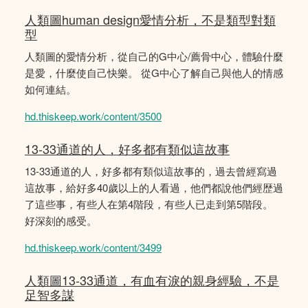
人類圖human design愛情分析，不是類型對類
型
人類圖的愛情分析，從自己的G中心/薦骨中心，體驗什麼
是愛，什麼使自己快樂。 從G中心了解自己與他人的情感
如何連結。
hd.thiskeep.work/content/3500
13-33通道的人，好多都有類似這故事
13-33通道的人，好多都有類似這故事的，過去曾經寫過
這故事，給好多40歲以上的人看過，他們都說他們經歴過
了這些事，有些人在第4階段，有些人已走到第5階段。
好深刻的感受。
hd.thiskeep.work/content/3499
人類圖13-33通道，有血有淚的親身經驗，不是
足智多謀