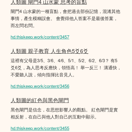
人類圖 閘門4 山水蒙 思考的盲點
閘門4 山水蒙的一種盲點，會把過去部份記憶，混淆其他
事情，產生模糊誤會。 會覺得他人答案不是最後答案，
而左問右問。
hd.thiskeep.work/content/3457
人類圖 親子教育 人生角色5爻6爻
這裡有父母是3/5、3/6、4/6、5/1、5/2、6/2、6/3？ 有5
爻6爻，為人思考反應快，領悟高！ 舉一反三！ 溝通快，
不愛聽人說，傾向指揮比音見人。
hd.thiskeep.work/content/3456
人類圖的紅色與黑色閘門
黑色閘門是信念，在思想影響人的觀點。 紅色閘門是實
相反射，在自己與他人對自己的互動中顯示。
hd.thiskeep.work/content/3455