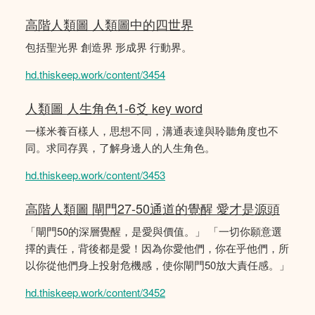
高階人類圖 人類圖中的四世界
包括聖光界 創造界 形成界 行動界。
hd.thiskeep.work/content/3454
人類圖 人生角色1-6爻 key word
一樣米養百樣人，思想不同，溝通表達與聆聽角度也不
同。求同存異，了解身邊人的人生角色。
hd.thiskeep.work/content/3453
高階人類圖 閘門27-50通道的覺醒 愛才是源頭
「閘門50的深層覺醒，是愛與價值。」 「一切你願意選
擇的責任，背後都是愛！因為你愛他們，你在乎他們，所
以你從他們身上投射危機感，使你閘門50放大責任感。」
hd.thiskeep.work/content/3452