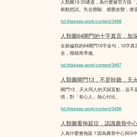
人類圖13-33通道，為什麼被官方指
衝動想試。失去體驗、感覺改變，便
hd.thiskeep.work/content/3498
人類圖64閘門的十字真言，加
全新編寫的64閘門10字金句，10字真
全，囤積再準備。
hd.thiskeep.work/content/3497
人類圖閘門13，不是聆聽，天
閘門13，天火同人的天賦盲點，這
情，對「有心人」熱心付出。
hd.thiskeep.work/content/3496
人類圖看拖延症，認識薦骨中
人為什麼會拖延？因為薦骨中心與G