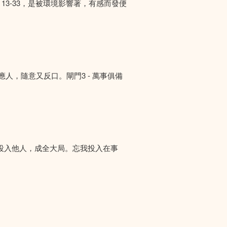
13-33，是被環境影響著，有感而發便
答應人，隨意又反口。閘門3 - 萬事俱備
投入他人，成全大局。忘我投入在事