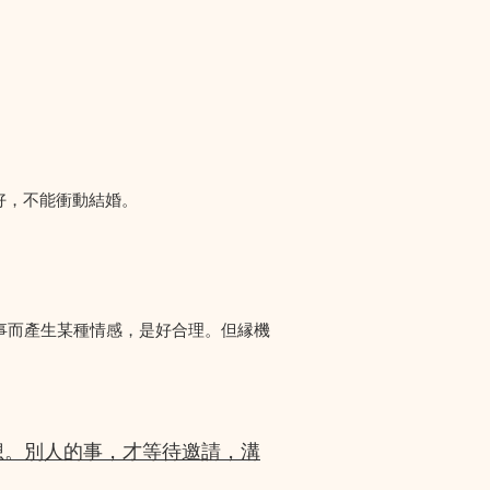
好，不能衝動結婚。
事而產生某種情感，是好合理。但縁機
想。別人的事，才等待邀請，溝