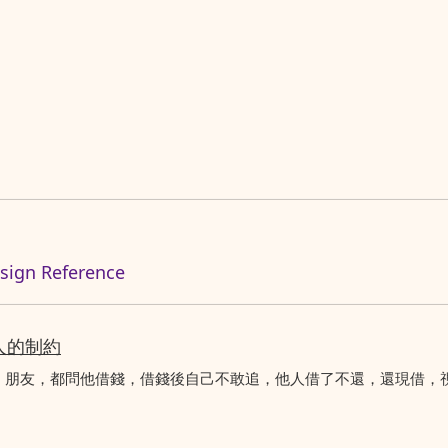
n Reference
人的制約
、朋友，都問他借錢，借錢後自己不敢追，他人借了不還，還現借，