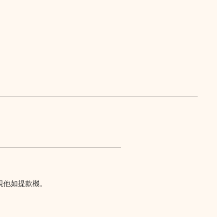
視他如提款機。