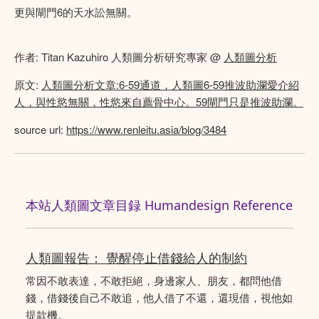
更與閘門6的天水訟無關。
作者: Titan Kazuhiro 人類圖分析研究專家 @
人類圖分析
原文:
人類圖分析文章:6-59通道，人類圖6-59推波助瀾愛介紹
人，與性慾無關，性慾來自薦骨中心。59閘門只是推波助瀾。
source url:
https://www.renleitu.asia/blog/3484
本站人類圖文章目録 Humandesign Reference
人類圖報告： 覺醒停止借錢給人的制約
常因不敢表達，不敢拒絕，身邊家人、朋友，都問他借
錢，借錢後自己不敢追，他人借了不還，還現借，視他如
提款機。