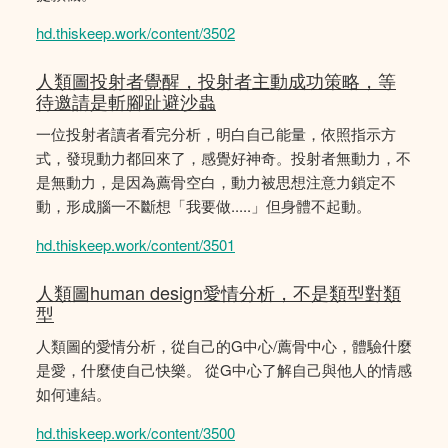
hd.thiskeep.work/content/3502
人類圖投射者覺醒，投射者主動成功策略，等
待邀請是斬腳趾避沙蟲
一位投射者讀者看完分析，明白自己能量，依照指示方
式，發現動力都回來了，感覺好神奇。投射者無動力，不
是無動力，是因為薦骨空白，動力被思想注意力鎖定不
動，形成腦一不斷想「我要做.....」但身體不起動。
hd.thiskeep.work/content/3501
人類圖human design愛情分析，不是類型對類
型
人類圖的愛情分析，從自己的G中心/薦骨中心，體驗什麼
是愛，什麼使自己快樂。 從G中心了解自己與他人的情感
如何連結。
hd.thiskeep.work/content/3500