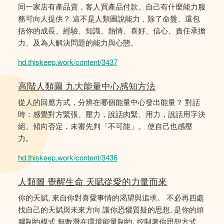
同一家店有產品賣，客人買產品付款。自己有什麼能力服
務可向人提供？ 這不是人類圖說能力，除了命盤、還包
括你的成長、經驗、知識、熱情、喜好、信心、責任承擔
力、及為人解決問題的能力與心態。
hd.thiskeep.work/content/3437
高階人類圖 九大能量中心感知方法
從人的回應方式，分辨在哪個能量中心發出能量？ 對話
時：感覺對方緊張、壓力，說話肉緊、用力，說話用字決
絕、傾向否定，未審先判「不可能」。 使自己也感壓
力。
hd.thiskeep.work/content/3436
人類圖 覺醒生命 天賦從愛的力量而來
你的天賦, 來自你對喜愛事情的渴望與追求。 不必再四處
找自己的天賦與未來方向 讓你恐懼質疑的思想, 是你的頭
腦制約模式 無數潛在環境能量制約, 控制著你思想方式