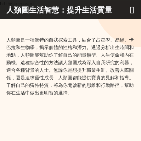
hd.thiskeep.work
人類圖生活智慧：提升生活質量
人類圖是一種獨特的自我探索工具，結合了占星學、易經、卡
巴拉和生物學，揭示個體的性格和潛力。透過分析出生時間和
地點，人類圖能幫助你了解自己的能量類型、人生使命和內在
動機。這種綜合性的方法讓人類圖成為深入自我研究的利器，
適合各種背景的人士。無論你是想提升職業生涯、改善人際關
係，還是追求靈性成長，人類圖都能提供寶貴的見解和指導。
了解自己的獨特特質，將為你開啟新的思維和行動路徑，幫助
你在生活中做出更明智的選擇。