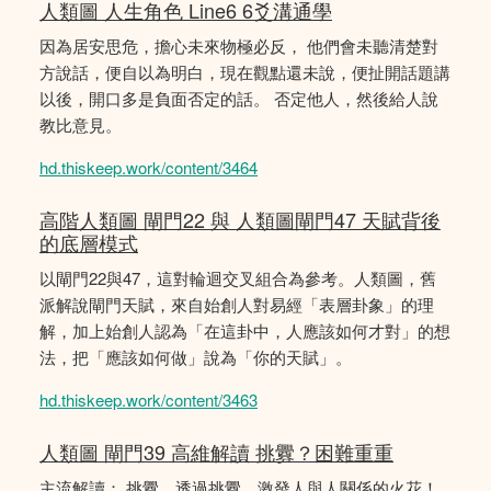
人類圖 人生角色 Line6 6爻溝通學
因為居安思危，擔心未來物極必反， 他們會未聽清楚對
方說話，便自以為明白，現在觀點還未說，便扯開話題講
以後，開口多是負面否定的話。 否定他人，然後給人說
教比意見。
hd.thiskeep.work/content/3464
高階人類圖 閘門22 與 人類圖閘門47 天賦背後
的底層模式
以閘門22與47，這對輪迴交叉組合為參考。人類圖，舊
派解說閘門天賦，來自始創人對易經「表層卦象」的理
解，加上始創人認為「在這卦中，人應該如何才對」的想
法，把「應該如何做」說為「你的天賦」。
hd.thiskeep.work/content/3463
人類圖 閘門39 高維解讀 挑釁？困難重重
主流解讀： 挑釁，透過挑釁，激發人與人關係的火花！