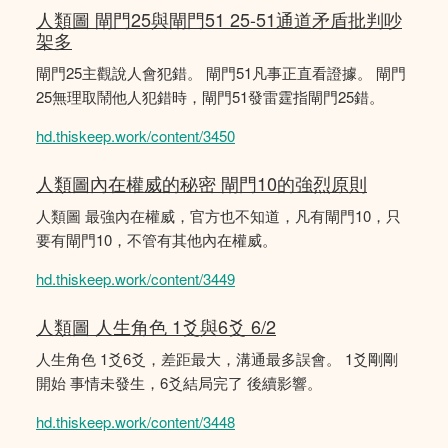
人類圖 閘門25與閘門51 25-51通道矛盾批判吵
架多
閘門25主觀說人會犯錯。 閘門51凡事正直看證據。 閘門
25無理取鬧他人犯錯時，閘門51發雷霆指閘門25錯。
hd.thiskeep.work/content/3450
人類圖內在權威的秘密 閘門10的強烈原則
人類圖 最強內在權威，官方也不知道，凡有閘門10，只
要有閘門10，不管有其他內在權威。
hd.thiskeep.work/content/3449
人類圖 人生角色 1爻與6爻 6/2
人生角色 1爻6爻，差距最大，溝通最多誤會。 1爻剛剛
開始 事情未發生，6爻結局完了 後續影響。
hd.thiskeep.work/content/3448