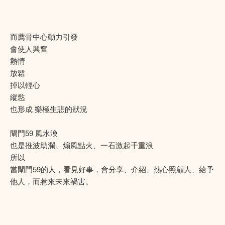
而薦骨中心動力引發
會使人興奮
熱情
放鬆
掉以輕心
縱慾
也形成 樂極生悲的狀況
閘門59 風水渙
也是推波助瀾、煽風點火、一石激起千重浪
所以
當閘門59的人，看見好事，會分享、介紹、熱心照顧人、給予
他人，而惹來未來禍害。