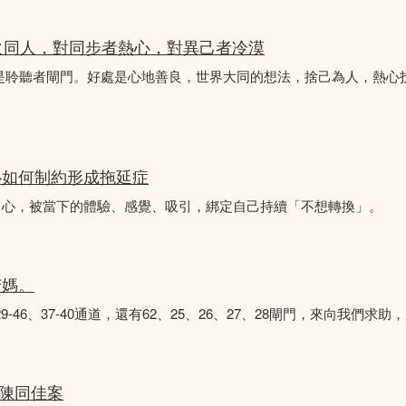
火同人，對同步者熱心，對異己者冷漠
不是聆聽者閘門。好處是心地善良，世界大同的想法，捨己為人，熱心
心如何制約形成拖延症
中心，被當下的體驗、感覺、吸引，綁定自己持續「不想轉換」。
苦媽。
8、29-46、37-40通道，還有62、25、26、27、28閘門，來向我
 陳同佳案