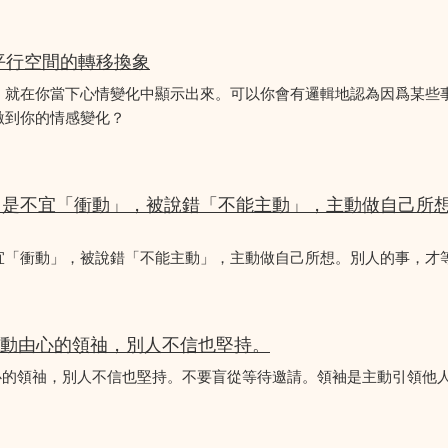
平行空間的轉移換象
，就在你當下心情變化中顯示出來。可以你會有邏輯地認為因爲某些
激到你的情感變化？
，是不宜「衝動」，被說錯「不能主動」，主動做自己所
宜「衝動」，被說錯「不能主動」，主動做自己所想。別人的事，才
是主動由心的領䄂，別人不信也堅持。
動由心的領䄂，別人不信也堅持。不要盲從等待邀請。領袖是主動引領他