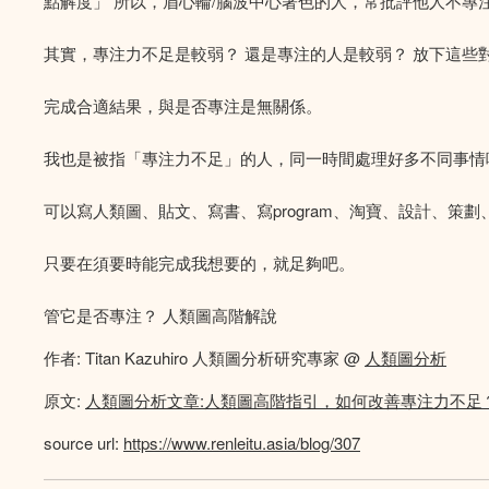
點解度」 所以，眉心輪/腦波中心著色的人，常批評他人不
其實，專注力不足是較弱？ 還是專注的人是較弱？ 放下這些
完成合適結果，與是否專注是無關係。
我也是被指「專注力不足」的人，同一時間處理好多不同事情
可以寫人類圖、貼文、寫書、寫program、淘寶、設計、策劃、
只要在須要時能完成我想要的，就足夠吧。
管它是否專注？ 人類圖高階解說
作者: Titan Kazuhiro 人類圖分析研究專家 @
人類圖分析
原文:
人類圖分析文章:人類圖高階指引，如何改善專注力不足
source url:
https://www.renleitu.asia/blog/307