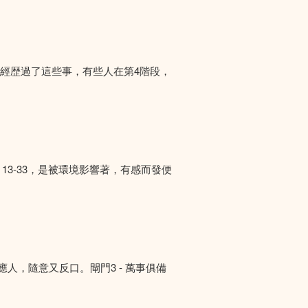
們經歴過了這些事，有些人在第4階段，
13-33，是被環境影響著，有感而發便
答應人，隨意又反口。閘門3 - 萬事俱備