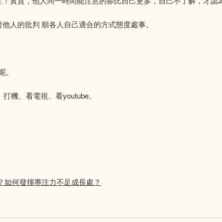
專注！實質，他人同一時間能注意的卻比自己更多，自己不了解，才認
對他人的批判 順各人自己適合的方式態度處事。
呢。
打機、看電視、看youtube。
？如何發揮專注力不足成長處？