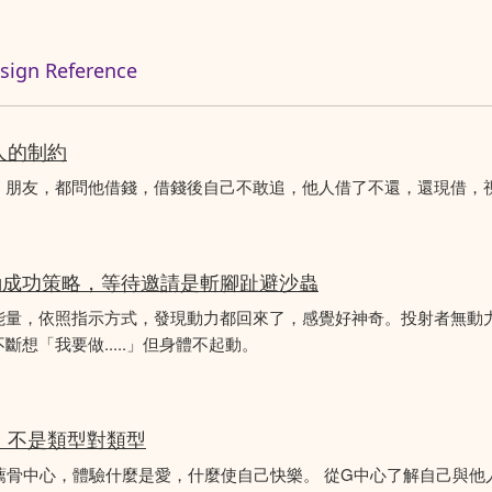
n Reference
人的制約
、朋友，都問他借錢，借錢後自己不敢追，他人借了不還，還現借，
動成功策略，等待邀請是斬腳趾避沙蟲
能量，依照指示方式，發現動力都回來了，感覺好神奇。投射者無動
想「我要做.....」但身體不起動。
分析，不是類型對類型
薦骨中心，體驗什麼是愛，什麼使自己快樂。 從G中心了解自己與他