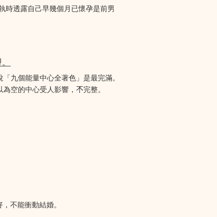
爭執時透露自己早幾個月已懷孕是前男
型。
說「九個能量中心全著色」是最完滿。
為空的中心受人影響，𣎴完整。
好，不能衝動結婚。