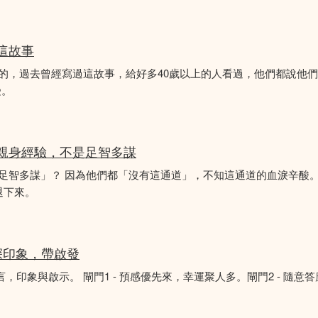
似這故事
故事的，過去曾經寫過這故事，給好多40歲以上的人看過，他們都說他
受。
的親身經驗，不是足智多謀
「足智多謀」？ 因為他們都「沒有這通道」，不知這通道的血淚辛酸。
退下來。
深印象，帶啟發
言，印象與啟示。 閘門1 - 預感優先來，幸運聚人多。閘門2 - 隨意