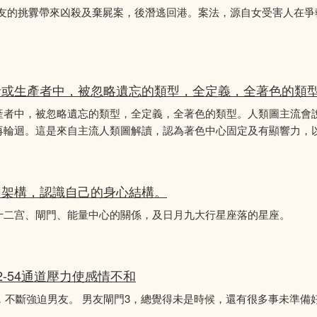
女友的挑釁帶來凶殺及棄屍案，後潛逃回港。案法，源自女受害人在
者或生產者中，被忽略遺忘的類型，全定義，全著色的類
產者中，被忽略遺忘的類型，全定義，全著色的類型。人類圖主流會
再輪迴。這是來自主流人類圖解讀，認為著色中心固定及有顯響力，以
圖架構，認識自己的身心結構。
十二宫、閘門、能量中心的關係，及日月九大行星座落的星座。
2-54通道壓力使感情不和
婚，不斷強迫男友。 男友閘門3，總覺得未是時候，還有很多事未準備