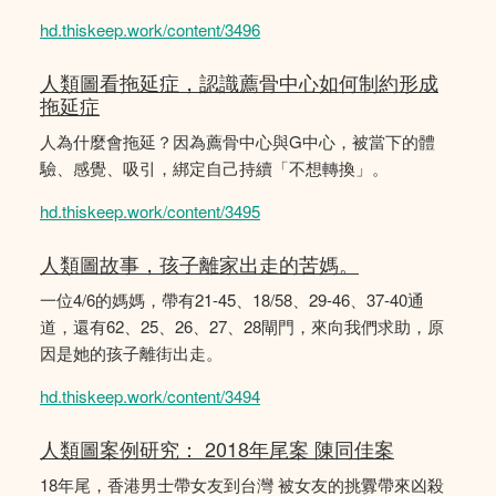
hd.thiskeep.work/content/3496
人類圖看拖延症，認識薦骨中心如何制約形成
拖延症
人為什麼會拖延？因為薦骨中心與G中心，被當下的體
驗、感覺、吸引，綁定自己持續「不想轉換」。
hd.thiskeep.work/content/3495
人類圖故事，孩子離家出走的苦媽。
一位4/6的媽媽，帶有21-45、18/58、29-46、37-40通
道，還有62、25、26、27、28閘門，來向我們求助，原
因是她的孩子離街出走。
hd.thiskeep.work/content/3494
人類圖案例研究： 2018年尾案 陳同佳案
18年尾，香港男士帶女友到台灣 被女友的挑釁帶來凶殺