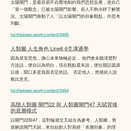
太陽閘門，是最容易不自覺地制約我們思想反應，使自己
「第一個觀念」已被太陽閘門影響。若人不夠冷靜了解實
況。太陽閘門推動了人「以太陽閘門的卦象觀點」作思考
判斷。
hd.thiskeep.work/content/3465
人類圖 人生角色 Line6 6爻溝通學
因為居安思危，擔心未來物極必反， 他們會未聽清楚對
方說話，便自以為明白，現在觀點還未說，便扯開話題講
以後，開口多是負面否定的話。 否定他人，然後給人說
教比意見。
hd.thiskeep.work/content/3464
高階人類圖 閘門22 與 人類圖閘門47 天賦背後
的底層模式
以閘門22與47，這對輪迴交叉組合為參考。人類圖，舊
派解說閘門天賦，來自始創人對易經「表層卦象」的理