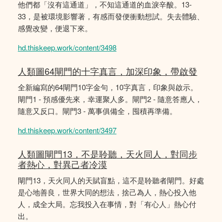
他們都「沒有這通道」，不知這通道的血淚辛酸。13-
33，是被環境影響著，有感而發便衝動想試。失去體驗、
感覺改變，便退下來。
hd.thiskeep.work/content/3498
人類圖64閘門的十字真言，加深印象，帶啟發
全新編寫的64閘門10字金句，10字真言，印象與啟示。
閘門1 - 預感優先來，幸運聚人多。閘門2 - 隨意答應人，
隨意又反口。閘門3 - 萬事俱備全，囤積再準備。
hd.thiskeep.work/content/3497
人類圖閘門13，不是聆聽，天火同人，對同步
者熱心，對異己者冷漠
閘門13，天火同人的天賦盲點，這不是聆聽者閘門。好處
是心地善良，世界大同的想法，捨己為人，熱心投入他
人，成全大局。忘我投入在事情，對「有心人」熱心付
出。