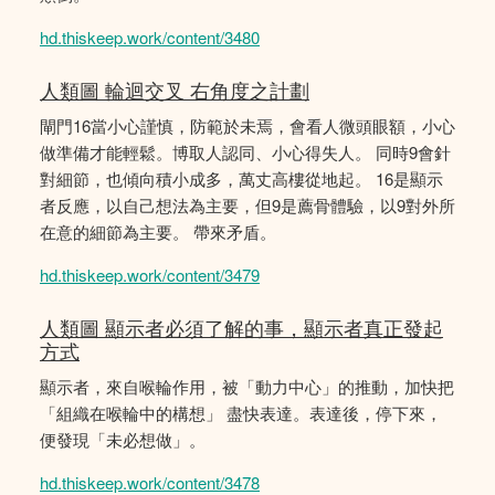
hd.thiskeep.work/content/3480
人類圖 輪迴交叉 右角度之計劃
閘門16當小心謹慎，防範於未焉，會看人微頭眼額，小心
做準備才能輕鬆。博取人認同、小心得失人。 同時9會針
對細節，也傾向積小成多，萬丈高樓從地起。 16是顯示
者反應，以自己想法為主要，但9是薦骨體驗，以9對外所
在意的細節為主要。 帶來矛盾。
hd.thiskeep.work/content/3479
人類圖 顯示者必須了解的事，顯示者真正發起
方式
顯示者，來自喉輪作用，被「動力中心」的推動，加快把
「組織在喉輪中的構想」 盡快表達。表達後，停下來，
便發現「未必想做」。
hd.thiskeep.work/content/3478