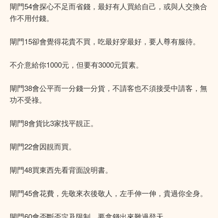
閘門54會探心不足而省錢，最好有人買給自己，或與人交換合
作不用付錢。
閘門15卻會覺得花貴不買，吃最好穿最好，要人尊有服待。
不介意給你1000元，但要有3000元質素。
閘門38會公平而一分錢一分貨，不請客也不須接受中請客，無
功不受祿。
閘門8會貨比3家找平靚正。
閘門22會因靚而買。
閘門48買東西先看背面說明書。
閘門45會花費，先敬來衣後敬人，左手伸一伸，貴過你全身。
閘門60會否斷否定及限制，要拿錢出來難過登天。