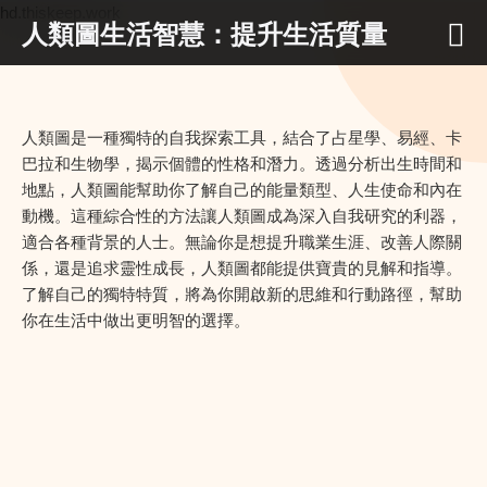
hd.thiskeep.work
人類圖生活智慧：提升生活質量
人類圖是一種獨特的自我探索工具，結合了占星學、易經、卡
巴拉和生物學，揭示個體的性格和潛力。透過分析出生時間和
地點，人類圖能幫助你了解自己的能量類型、人生使命和內在
動機。這種綜合性的方法讓人類圖成為深入自我研究的利器，
適合各種背景的人士。無論你是想提升職業生涯、改善人際關
係，還是追求靈性成長，人類圖都能提供寶貴的見解和指導。
了解自己的獨特特質，將為你開啟新的思維和行動路徑，幫助
你在生活中做出更明智的選擇。