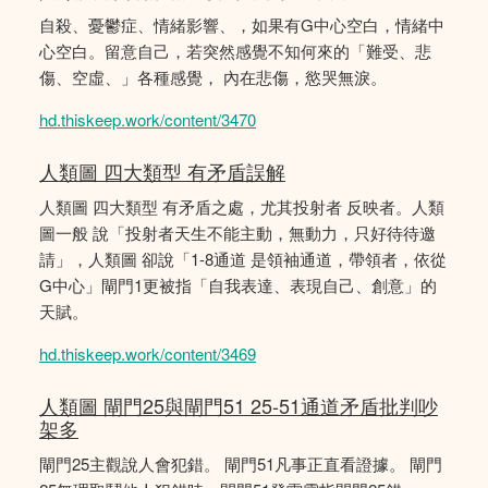
自殺、憂鬱症、情緒影響、，如果有G中心空白，情緒中
心空白。留意自己，若突然感覺不知何來的「難受、悲
傷、空虛、」各種感覺， 內在悲傷，慾哭無淚。
hd.thiskeep.work/content/3470
人類圖 四大類型 有矛盾誤解
人類圖 四大類型 有矛盾之處，尤其投射者 反映者。人類
圖一般 說「投射者天生不能主動，無動力，只好待待邀
請」，人類圖 卻說「1-8通道 是領袖通道，帶領者，依從
G中心」閘門1更被指「自我表達、表現自己、創意」的
天賦。
hd.thiskeep.work/content/3469
人類圖 閘門25與閘門51 25-51通道矛盾批判吵
架多
閘門25主觀說人會犯錯。 閘門51凡事正直看證據。 閘門