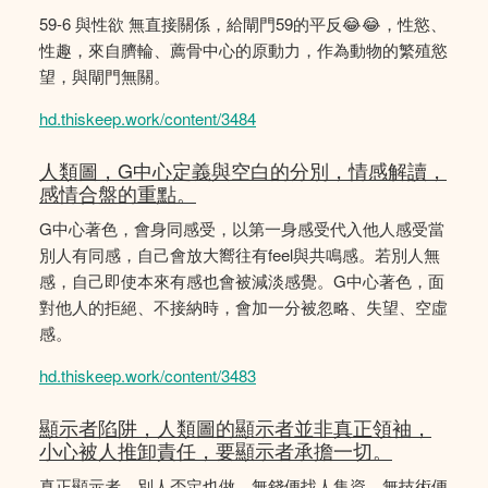
59-6 與性欲 無直接關係，給閘門59的平反😂😂，性慾、
性趣，來自臍輪、薦骨中心的原動力，作為動物的繁殖慾
望，與閘門無關。
hd.thiskeep.work/content/3484
人類圖，G中心定義與空白的分別，情感解讀，
感情合盤的重點。
G中心著色，會身同感受，以第一身感受代入他人感受當
別人有同感，自己會放大嚮往有feel與共鳴感。若別人無
感，自己即使本來有感也會被減淡感覺。G中心著色，面
對他人的拒絕、不接納時，會加一分被忽略、失望、空虛
感。
hd.thiskeep.work/content/3483
顯示者陷阱，人類圖的顯示者並非真正領袖，
小心被人推卸責任，要顯示者承擔一切。
真正顯示者，別人否定也做，無錢便找人集資，無技術便