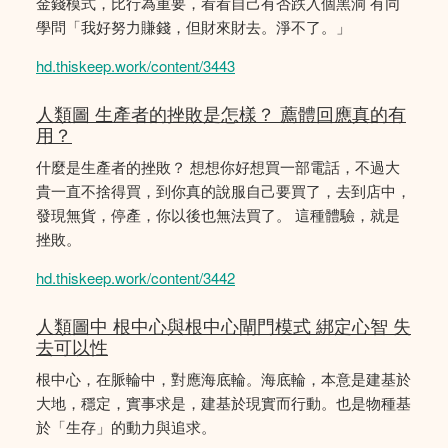
金錢模式，比行為重要，看看自己有否跌入個黑洞 有同
學問「我好努力賺錢，但財來財去。淨不了。」
hd.thiskeep.work/content/3443
人類圖 生產者的挫敗是怎樣？ 薦體回應真的有
用？
什麼是生產者的挫敗？ 想想你好想買一部電話，不過大
貴一直不捨得買，到你真的說服自己要買了，去到店中，
發現無貨，停產，你以後也無法買了。 這種體驗，就是
挫敗。
hd.thiskeep.work/content/3442
人類圖中 根中心與根中心閘門模式 綁定心智 失
去可以性
根中心，在脈輪中，對應海底輪。海底輪，本意是建基於
大地，穩定，實事求是，建基於現實而行動。也是物種基
於「生存」的動力與追求。