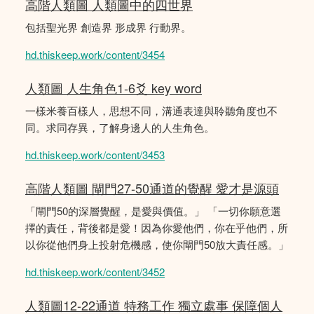
高階人類圖 人類圖中的四世界
包括聖光界 創造界 形成界 行動界。
hd.thiskeep.work/content/3454
人類圖 人生角色1-6爻 key word
一樣米養百樣人，思想不同，溝通表達與聆聽角度也不
同。求同存異，了解身邊人的人生角色。
hd.thiskeep.work/content/3453
高階人類圖 閘門27-50通道的覺醒 愛才是源頭
「閘門50的深層覺醒，是愛與價值。」 「一切你願意選
擇的責任，背後都是愛！因為你愛他們，你在乎他們，所
以你從他們身上投射危機感，使你閘門50放大責任感。」
hd.thiskeep.work/content/3452
人類圖12-22通道 特務工作 獨立處事 保障個人