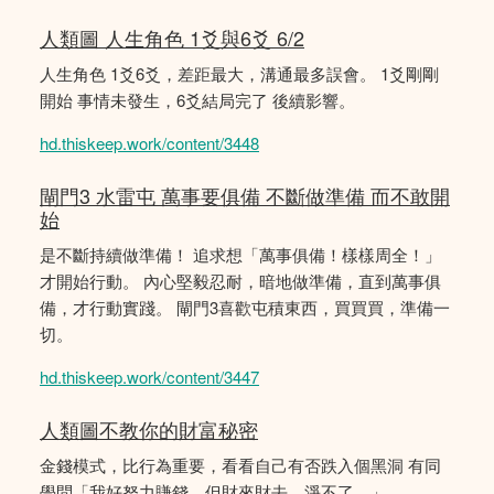
人類圖 人生角色 1爻與6爻 6/2
人生角色 1爻6爻，差距最大，溝通最多誤會。 1爻剛剛
開始 事情未發生，6爻結局完了 後續影響。
hd.thiskeep.work/content/3448
閘門3 水雷屯 萬事要俱備 不斷做準備 而不敢開
始
是不斷持續做準備！ 追求想「萬事俱備！樣樣周全！」
才開始行動。 內心堅毅忍耐，暗地做準備，直到萬事俱
備，才行動實踐。 閘門3喜歡屯積東西，買買買，準備一
切。
hd.thiskeep.work/content/3447
人類圖不教你的財富秘密
金錢模式，比行為重要，看看自己有否跌入個黑洞 有同
學問「我好努力賺錢，但財來財去。淨不了。」