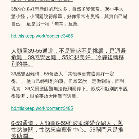
35的心多好奇新鮮的想法多，自然多變無常。36小事大
驚小怪，小問題說得嚴重，好像常常有災禍，其實自己嚇
自己。 這是另一種「無常」反應。
hd.thiskeep.work/content/3486
人類圖39-55通道，不是豐盛不是挑釁，是迴避
危難，39感覺困難，55幻想美好。冷靜後轉移
別的事。
39感覺困難時，55會放大「其他事更豐盛美好一定
得。」 使自己轉移別的事。但當55說一定做到時，面對
現實，39又回應困難無法做到而停下。形成不斷別的事說
得澎湃，眼前事放大困難而逃離。
hd.thiskeep.work/content/3485
6-59通道，人類圖6-59推波助瀾愛介紹人，與
性慾無關，性慾來自薦骨中心。59閘門只是推
波助瀾。