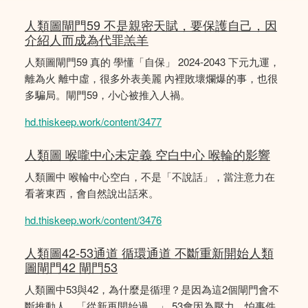
人類圖閘門59 不是親密天賦，要保護自己，因
介紹人而成為代罪羔羊
人類圖閘門59 真的 學懂「自保」 2024-2043 下元九運，
離為火 離中虛，很多外表美麗 內裡敗壞爛爆的事，也很
多騙局。閘門59，小心被推入人禍。
hd.thiskeep.work/content/3477
人類圖 喉嚨中心未定義 空白中心 喉輪的影響
人類圖中 喉輪中心空白，不是「不說話」，當注意力在
看著東西，會自然說出話來。
hd.thiskeep.work/content/3476
人類圖42-53通道 循環通道 不斷重新開始人類
圖閘門42 閘門53
人類圖中53與42，為什麼是循理？是因為這2個閘門會不
斷推動人，「從新再開始過。」 53會因為壓力，怕事件