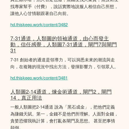
找專家幫手（付費），說話實際地說服人相信自己所想，
讓他人心甘情願跟著自己向前。
hd.thiskeep.work/content/3482
7-31通道，人類圖的領袖通道，由心而發主
動，信任感覺，人類圖7-31通道，閘門7與閘門
31
7-31 創始者的通道是領導力，可以洞悉未來的潮流與走
向，在複雜的現況中找出方法，發揮影響力，引領眾人。
hd.thiskeep.work/content/3481
人類圖2-14通道，煉金術通道，閘門2，閘門
14，真正用法
一般人類圖把2-14通道 說為「黑石成金」，把他們定義
為賺錢天賦。第一，金錢不是他們所理解。人面對金錢，
貪婪恐懼我執計算，會打亂各閘門及思想。 甚至把事情
顛倒。