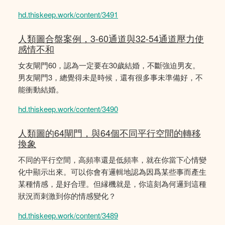
hd.thiskeep.work/content/3491
人類圖合盤案例，3-60通道與32-54通道壓力使
感情不和
女友閘門60，認為一定要在30歲結婚，不斷強迫男友。
男友閘門3，總覺得未是時候，還有很多事未準備好，不
能衝動結婚。
hd.thiskeep.work/content/3490
人類圖的64閘門，與64個不同平行空間的轉移
換象
不同的平行空間，高頻率還是低頻率，就在你當下心情變
化中顯示出來。可以你會有邏輯地認為因爲某些事而產生
某種情感，是好合理。但縁機就是，你這刻為何邏到這種
狀況而刺激到你的情感變化？
hd.thiskeep.work/content/3489