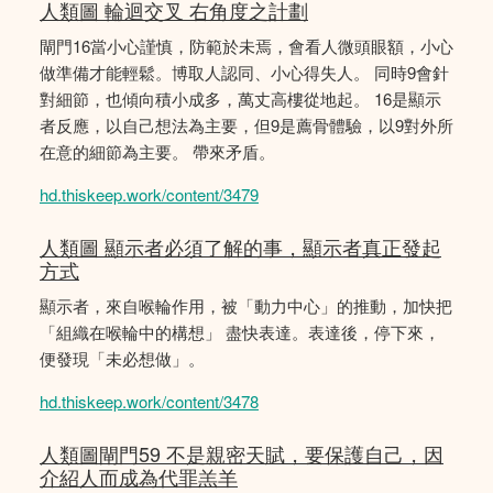
人類圖 輪迴交叉 右角度之計劃
閘門16當小心謹慎，防範於未焉，會看人微頭眼額，小心
做準備才能輕鬆。博取人認同、小心得失人。 同時9會針
對細節，也傾向積小成多，萬丈高樓從地起。 16是顯示
者反應，以自己想法為主要，但9是薦骨體驗，以9對外所
在意的細節為主要。 帶來矛盾。
hd.thiskeep.work/content/3479
人類圖 顯示者必須了解的事，顯示者真正發起
方式
顯示者，來自喉輪作用，被「動力中心」的推動，加快把
「組織在喉輪中的構想」 盡快表達。表達後，停下來，
便發現「未必想做」。
hd.thiskeep.work/content/3478
人類圖閘門59 不是親密天賦，要保護自己，因
介紹人而成為代罪羔羊