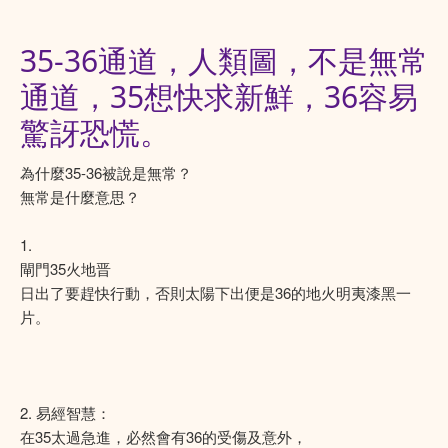
35-36通道，人類圖，不是無常
通道，35想快求新鮮，36容易
驚訝恐慌。
為什麼35-36被說是無常？
無常是什麼意思？
1.
閘門35火地晋
日出了要趕快行動，否則太陽下出便是36的地火明夷漆黑一
片。
2. 易經智慧：
在35太過急進，必然會有36的受傷及意外，