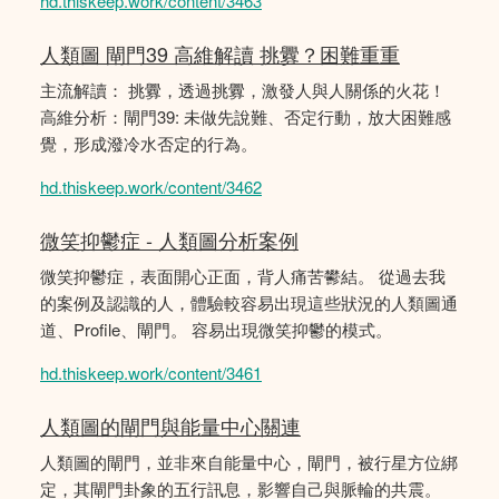
hd.thiskeep.work/content/3463
人類圖 閘門39 高維解讀 挑釁？困難重重
主流解讀： 挑釁，透過挑釁，激發人與人關係的火花！
高維分析：閘門39: 未做先說難、否定行動，放大困難感
覺，形成潑冷水否定的行為。
hd.thiskeep.work/content/3462
微笑抑鬱症 - 人類圖分析案例
微笑抑鬱症，表面開心正面，背人痛苦鬰結。 從過去我
的案例及認識的人，體驗較容易出現這些狀況的人類圖通
道、Profile、閘門。 容易出現微笑抑鬱的模式。
hd.thiskeep.work/content/3461
人類圖的閘門與能量中心關連
人類圖的閘門，並非來自能量中心，閘門，被行星方位綁
定，其閘門卦象的五行訊息，影響自己與脈輪的共震。