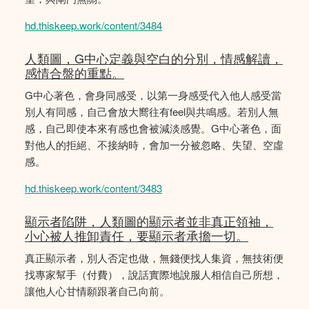
hd.thiskeep.work/content/3484
人類圖，G中心定義與空白的分別，情感解讀，
感情合盤的重點。
G中心著色，會身同感受，以第一身感受代入他人感受當
別人有同感，自己會放大嚮往有feel與共鳴感。若別人無
感，自己即使本來有感也會被減淡感覺。G中心著色，面
對他人的拒絕、不接納時，會加一分被忽略、失望、空虛
感。
hd.thiskeep.work/content/3483
顯示者陷阱，人類圖的顯示者並非真正領袖，
小心被人推卸責任，要顯示者承擔一切。
真正顯示者，別人否定也做，無錢便找人集資，無技術便
找專家幫手（付費），說話實際地說服人相信自己所想，
讓他人心甘情願跟著自己向前。