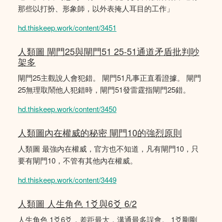
那些以打扮、形象師，以外表掩人耳目的工作」
hd.thiskeep.work/content/3451
人類圖 閘門25與閘門51 25-51通道矛盾批判吵
架多
閘門25主觀說人會犯錯。 閘門51凡事正直看證據。 閘門
25無理取鬧他人犯錯時，閘門51發雷霆指閘門25錯。
hd.thiskeep.work/content/3450
人類圖內在權威的秘密 閘門10的強烈原則
人類圖 最強內在權威，官方也不知道，凡有閘門10，只
要有閘門10，不管有其他內在權威。
hd.thiskeep.work/content/3449
人類圖 人生角色 1爻與6爻 6/2
人生角色 1爻6爻，差距最大，溝通最多誤會。 1爻剛剛