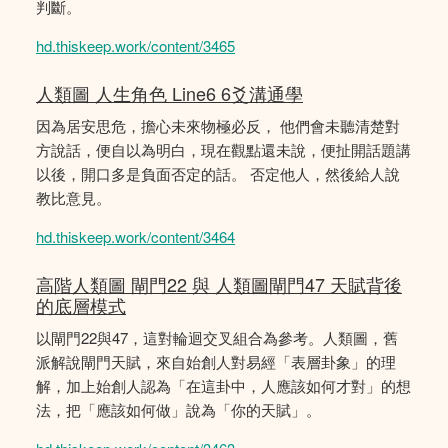
判斷。
hd.thiskeep.work/content/3465
人類圖 人生角色 Line6 6爻溝通學
因為居安思危，擔心未來物極必反， 他們會未聽清楚對
方說話，便自以為明白，現在觀點還未說，便扯開話題講
以後，開口多是負面否定的話。 否定他人，然後給人說
教比意見。
hd.thiskeep.work/content/3464
高階人類圖 閘門22 與 人類圖閘門47 天賦背後
的底層模式
以閘門22與47，這對輪迴交叉組合為參考。人類圖，舊
派解說閘門天賦，來自始創人對易經「表層卦象」的理
解，加上始創人認為「在這卦中，人應該如何才對」的想
法，把「應該如何做」說為「你的天賦」。