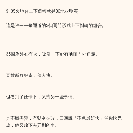
3. 35火地晋上下倒轉就是36地火明夷
這是唯一一條通道的2個閘門形成上下倒轉的組合。
35因為外在有火，吸引，下卦有地而向外追隨。
喜歡新鮮好奇，催人快。
但看到了便停下，又找另一些事情。
是不斷再變，有朝令夕改，口頭說「不急最好快」催你快完
成，他又放下去弄別的事。