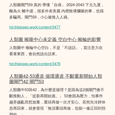
人類圖閘門59 真的 學懂「自保」 2024-2043 下元九運，
離為火 離中虛，很多外表美麗 內裡敗壞爛爆的事，也很
多騙局。閘門59，小心被推入人禍。
hd.thiskeep.work/content/3477
人類圖 喉嚨中心未定義 空白中心 喉輪的影響
人類圖中 喉輪中心空白，不是「不說話」，當注意力在
看著東西，會自然說出話來。
hd.thiskeep.work/content/3476
人類圖42-53通道 循環通道 不斷重新開始人類
圖閘門42 閘門53
人類圖中53與42，為什麼是循理？是因為這2個閘門會不
斷推動人，「從新再開始過。」 53會因為壓力，怕事件
越弄越亂而想放棄，重頭再做一次才安心。若然先冷靜休
息再回來，就會發現「無須重頭再做，也能一修正回到預
期中。」