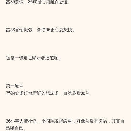
當35要快，36就擔心煩亂而更慢。
當36害怕慌張，會使35更心急想快。
這是一條逃亡顯示者通道呢。
第一無常
35的心多好奇新鮮的想法多，自然多變無常。
36小事大驚小怪，小問題說得嚴重，好像常常有災禍，其實自
己嚇自己。