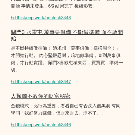
開始 事情未發生，6爻結局完了 後續影響。
hd.thiskeep.work/content/3448
閘門3 水雷屯 萬事要俱備 不斷做準備 而不敢開
始
是不斷持續做準備！ 追求想「萬事俱備！樣樣周全！」
才開始行動。 內心堅毅忍耐，暗地做準備，直到萬事俱
備，才行動實踐。 閘門3喜歡屯積東西，買買買，準備一
切。
hd.thiskeep.work/content/3447
人類圖不教你的財富秘密
金錢模式，比行為重要，看看自己有否跌入個黑洞 有同
學問「我好努力賺錢，但財來財去。淨不了。」
hd.thiskeep.work/content/3446