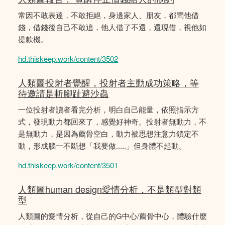
常因不敢表達，不敢拒絕，身邊家人、朋友，都問他借
錢，借錢後自己不敢追，他人借了不還，還現借，視他如
提款機。
hd.thiskeep.work/content/3502
人類圖投射者覺醒，投射者主動成功策略，等
待邀請是斬腳趾避沙蟲
一位投射者讀者看完分析，明白自己能量，依照指示方
式，發現動力都回來了，感覺好神奇。投射者無動力，不
是無動力，是因為薦骨空白，動力被思想注意力鎖定不
動，形成腦一不斷想「我要做.....」但身體不起動。
hd.thiskeep.work/content/3501
人類圖human design愛情分析，不是類型對類
型
人類圖的愛情分析，從自己的G中心/薦骨中心，體驗什麼