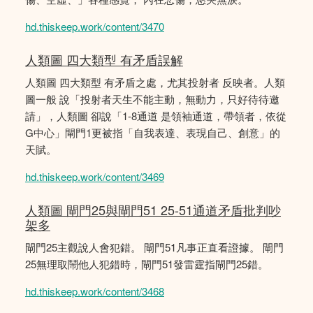
hd.thiskeep.work/content/3470
人類圖 四大類型 有矛盾誤解
人類圖 四大類型 有矛盾之處，尤其投射者 反映者。人類
圖一般 說「投射者天生不能主動，無動力，只好待待邀
請」，人類圖 卻說「1-8通道 是領袖通道，帶領者，依從
G中心」閘門1更被指「自我表達、表現自己、創意」的
天賦。
hd.thiskeep.work/content/3469
人類圖 閘門25與閘門51 25-51通道矛盾批判吵
架多
閘門25主觀說人會犯錯。 閘門51凡事正直看證據。 閘門
25無理取鬧他人犯錯時，閘門51發雷霆指閘門25錯。
hd.thiskeep.work/content/3468