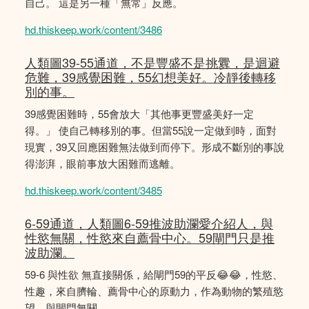
自己。 這是另一種「無常」反應。
hd.thiskeep.work/content/3486
人類圖39-55通道，不是豐盛不是挑釁，是迴避
危難，39感覺困難，55幻想美好。冷靜後轉移
別的事。
39感覺困難時，55會放大「其他事更豐盛美好一定
得。」 使自己轉移別的事。但當55說一定做到時，面對
現實，39又回應困難無法做到而停下。形成不斷別的事說
得澎湃，眼前事放大困難而逃離。
hd.thiskeep.work/content/3485
6-59通道，人類圖6-59推波助瀾愛介紹人，與
性慾無關，性慾來自薦骨中心。59閘門只是推
波助瀾。
59-6 與性欲 無直接關係，給閘門59的平反😂😂，性慾、
性趣，來自臍輪、薦骨中心的原動力，作為動物的繁殖慾
望，與閘門無關。