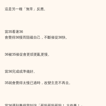
這是另一種「無常」反應。
當35看著36
會覺得36慢而阻礙自己，不斷催促36快。
36被35催促會更煩更亂更慢。
當36完成或準備好。
35就會覺得太慢已過時，改變主意不再去。
當36遇到事很害怕說「死啦死啦死啦！ 大件事！」