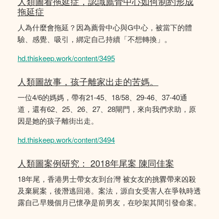
人類圖看拖延症，認識薦骨中心如何制約形成
拖延症
人為什麼會拖延？因為薦骨中心與G中心，被當下的體
驗、感覺、吸引，綁定自己持續「不想轉換」。
hd.thiskeep.work/content/3495
人類圖故事，孩子離家出走的苦媽。
一位4/6的媽媽，帶有21-45、18/58、29-46、37-40通
道，還有62、25、26、27、28閘門，來向我們求助，原
因是她的孩子離街出走。
hd.thiskeep.work/content/3494
人類圖案例研究： 2018年尾案 陳同佳案
18年尾，香港男士帶女友到台灣 被女友的挑釁帶來凶殺
及棄屍案，後潛逃回港。案法，源自女受害人在爭執時透
露自己早幾個月已懷孕是前男友，在吵架其間引發命案。