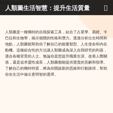
hd.thiskeep.work
人類圖生活智慧：提升生活質量
人類圖是一種獨特的自我探索工具，結合了占星學、易經、卡
巴拉和生物學，揭示個體的性格和潛力。透過分析出生時間和
地點，人類圖能幫助你了解自己的能量類型、人生使命和內在
動機。這種綜合性的方法讓人類圖成為深入自我研究的利器，
適合各種背景的人士。無論你是想提升職業生涯、改善人際關
係，還是追求靈性成長，人類圖都能提供寶貴的見解和指導。
了解自己的獨特特質，將為你開啟新的思維和行動路徑，幫助
你在生活中做出更明智的選擇。