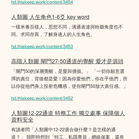
hd.thiskeep.work/content/3454
人類圖 人生角色1-6爻 key word
一樣米養百樣人，思想不同，溝通表達與聆聽角度也不
同。求同存異，了解身邊人的人生角色。
hd.thiskeep.work/content/3453
高階人類圖 閘門27-50通道的覺醒 愛才是源頭
「閘門50的深層覺醒，是愛與價值。」 「一切你願意選
擇的責任，背後都是愛！因為你愛他們，你在乎他們，所
以你從他們身上投射危機感，使你閘門50放大責任感。」
hd.thiskeep.work/content/3452
人類圖12-22通道 特務工作 獨立處事 保障個人
資料安全
有讀者問「人類圖中12-22適合做什麼？是怎樣的通
道？」 我即時想到「特工，私隱專員，網絡保案，還有