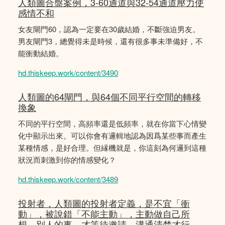
人類圖合盤案例，3-60通道與32-54通道壓力使
感情不和
女友閘門60，認為一定要在30歲結婚，不斷強迫男友。
男友閘門3，總覺得未是時候，還有很多事未準備好，不
能衝動結婚。
hd.thiskeep.work/content/3490
人類圖的64閘門，與64個不同平行空間的轉移
換象
不同的平行空間，高頻率還是低頻率，就在你當下心情變
化中顯示出來。可以你會有邏輯地認為因爲某些事而產生
某種情感，是好合理。但縁機就是，你這刻為何邏到這種
狀況而刺激到你的情感變化？
hd.thiskeep.work/content/3489
投射者，人類圖的投射者定義，是不宜「衝
動」，被說錯「不能主動」，主動做自己所
想。別人的事，才等待邀請，溝通清楚才行