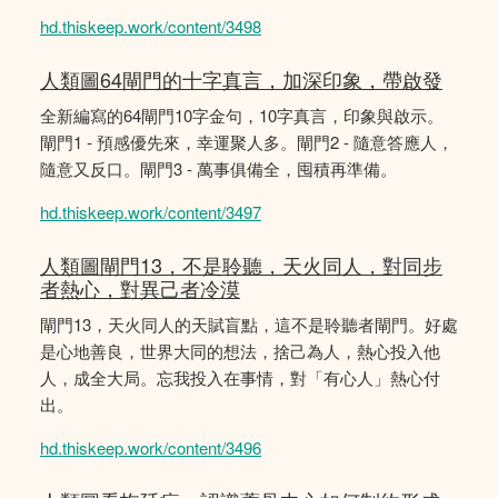
hd.thiskeep.work/content/3498
人類圖64閘門的十字真言，加深印象，帶啟發
全新編寫的64閘門10字金句，10字真言，印象與啟示。
閘門1 - 預感優先來，幸運聚人多。閘門2 - 隨意答應人，
隨意又反口。閘門3 - 萬事俱備全，囤積再準備。
hd.thiskeep.work/content/3497
人類圖閘門13，不是聆聽，天火同人，對同步
者熱心，對異己者冷漠
閘門13，天火同人的天賦盲點，這不是聆聽者閘門。好處
是心地善良，世界大同的想法，捨己為人，熱心投入他
人，成全大局。忘我投入在事情，對「有心人」熱心付
出。
hd.thiskeep.work/content/3496