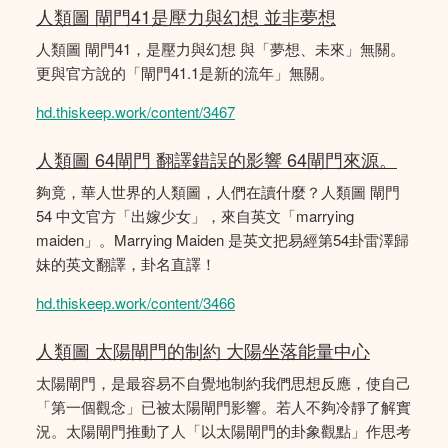
人類圖 閘門41是壓力與幻想 並非夢想
人類圖 閘門41，是壓力與幻想 與「夢想、未來」無關。
更與官方說的「閘門41.1是新的流年」無關。
hd.thiskeep.work/content/3467
人類圖 64閘門 翻譯錯誤的影響 64閘門來源。
夠竟，華人世界的人類圖，人們在讀什麼？人類圖 閘門
54 中文官方「出嫁少女」，來自英文「marrying
maiden」。Marrying Maiden 是英文把易經第54卦雷澤歸
妹的英文翻譯，卦名直譯！
hd.thiskeep.work/content/3466
人類圖 太陽閘門的制約 大陽坐落能量中心
太陽閘門，是最容易不自覺地制約我們思想反應，使自己
「第一個觀念」已被太陽閘門影響。若人不夠冷靜了解實
況。太陽閘門推動了人「以太陽閘門的卦象觀點」作思考