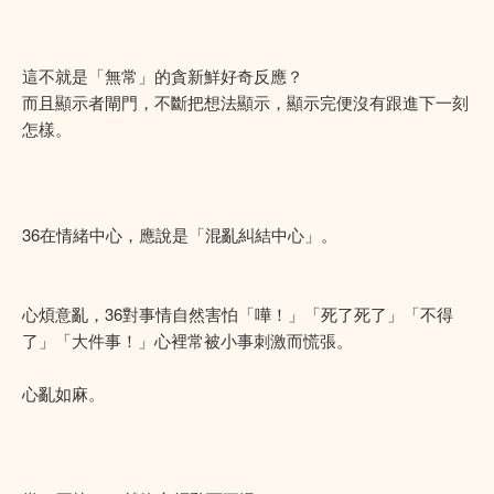
這不就是「無常」的貪新鮮好奇反應？
而且顯示者閘門，不斷把想法顯示，顯示完便沒有跟進下一刻
怎樣。
36在情緒中心，應說是「混亂糾結中心」。
心煩意亂，36對事情自然害怕「嘩！」「死了死了」「不得
了」「大件事！」心裡常被小事刺激而慌張。
心亂如麻。