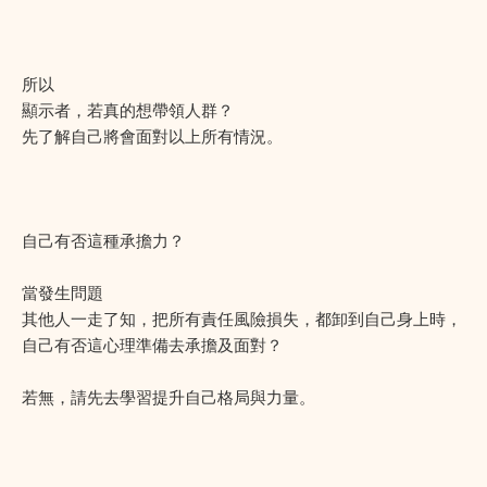
所以
顯示者，若真的想帶領人群？
先了解自己將會面對以上所有情況。
自己有否這種承擔力？
當發生問題
其他人一走了知，把所有責任風險損失，都卸到自己身上時，
自己有否這心理準備去承擔及面對？
若無，請先去學習提升自己格局與力量。