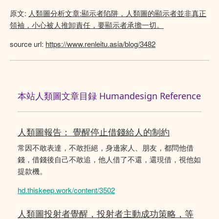
原文:
人類圖分析文章:顯示者陷阱，人類圖的顯示者並非真正
領袖，小心被人推卸責任，要顯示者承擔一切。
source url:
https://www.renleitu.asia/blog/3482
本站人類圖文章目録 Humandesign Reference
人類圖報告： 覺醒停止借錢給人的制約
常因不敢表達，不敢拒絕，身邊家人、朋友，都問他借
錢，借錢後自己不敢追，他人借了不還，還現借，視他如
提款機。
hd.thiskeep.work/content/3502
人類圖投射者覺醒，投射者主動成功策略，等