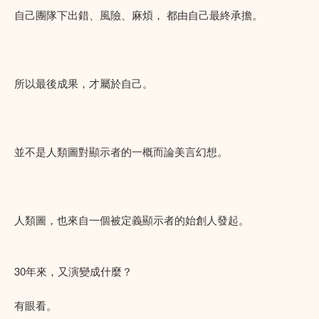
自己團隊下出錯、風險、麻煩， 都由自己最終承擔。
所以最後成果，才屬於自己。
並不是人類圖對顯示者的一概而論美言幻想。
人類圖，也來自一個被定義顯示者的始創人發起。
30年來，又演變成什麼？
有眼看。