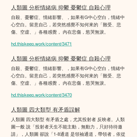
人類圖 分析情緒病 抑鬱 憂鬱症 自殺心理
自殺、憂鬱症、情緒影響、，如果有G中心空白，情緒中
心空白。留意自己，若突然感覺不知何來的「難受、悲
傷、空虛、」各種感覺， 內在悲傷，慾哭無淚。
hd.thiskeep.work/content/3471
人類圖 分析情緒病 抑鬱 憂鬱症 自殺心理
自殺、憂鬱症、情緒影響、，如果有G中心空白，情緒中
心空白。留意自己，若突然感覺不知何來的「難受、悲
傷、空虛、」各種感覺， 內在悲傷，慾哭無淚。
hd.thiskeep.work/content/3470
人類圖 四大類型 有矛盾誤解
人類圖 四大類型 有矛盾之處，尤其投射者 反映者。人類
圖一般 說「投射者天生不能主動，無動力，只好待待邀
請」，人類圖 卻說「1-8通道 是領袖通道，帶領者，依從