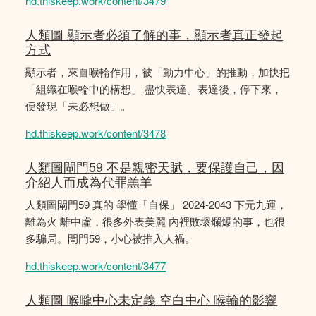
hd.thiskeep.work/content/3479
人類圖 顯示者必須了解的事，顯示者真正發起
方式
顯示者，來自喉輪作用，被「動力中心」的推動，加快把
「組織在喉輪中的構想」 盡快表達。表達後，停下來，
便發現「未必想做」。
hd.thiskeep.work/content/3478
人類圖閘門59 不是親密天賦，要保護自己，因
介紹人而成為代罪羔羊
人類圖閘門59 真的 學懂「自保」 2024-2043 下元九運，
離為火 離中虛，很多外表美麗 內裡敗壞爛爆的事，也很
多騙局。閘門59，小心被推入人禍。
hd.thiskeep.work/content/3477
人類圖 喉嚨中心未定義 空白中心 喉輪的影響