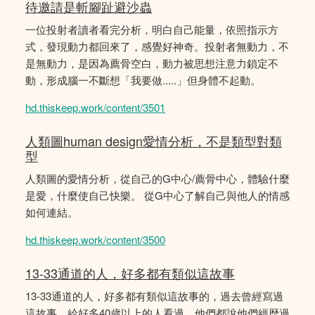
待邀請是斬腳趾避沙蟲
一位投射者讀者看完分析，明白自己能量，依照指示方
式，發現動力都回來了，感覺好神奇。投射者無動力，不
是無動力，是因為薦骨空白，動力被思想注意力鎖定不
動，形成腦一不斷想「我要做.....」但身體不起動。
hd.thiskeep.work/content/3501
人類圖human design愛情分析，不是類型對類
型
人類圖的愛情分析，從自己的G中心/薦骨中心，體驗什麼
是愛，什麼使自己快樂。 從G中心了解自己與他人的情感
如何連結。
hd.thiskeep.work/content/3500
13-33通道的人，好多都有類似這故事
13-33通道的人，好多都有類似這故事的，過去曾經寫過
這故事，給好多40歲以上的人看過，他們都說他們經歴過