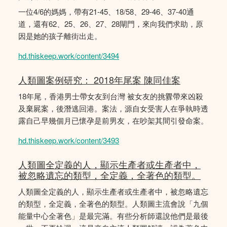
一位4/6的媽媽，帶有21-45、18/58、29-46、37-40通
道，還有62、25、26、27、28閘門，來向我們求助，原
因是她的孩子離街出走。
hd.thiskeep.work/content/3494
人類圖案例研究： 2018年尾案 陳同佳案
18年尾，香港男士帶女友到台灣 被女友的挑釁帶來凶殺
及棄屍案，後潛逃回港。案法，源自女受害人在爭執時透
露自己早幾個月已懷孕是前男友，在吵架其間引發命案。
hd.thiskeep.work/content/3493
人類圖全定義的人，顯示生產者或生產者中，
被忽略遺忘的類型，全定義，全著色的類型。
人類圖全定義的人，顯示生產者或生產者中，被忽略遺忘
的類型，全定義，全著色的類型。人類圖主流會說「九個
能量中心全著色」是最完滿。有些分析師還說他們是最後