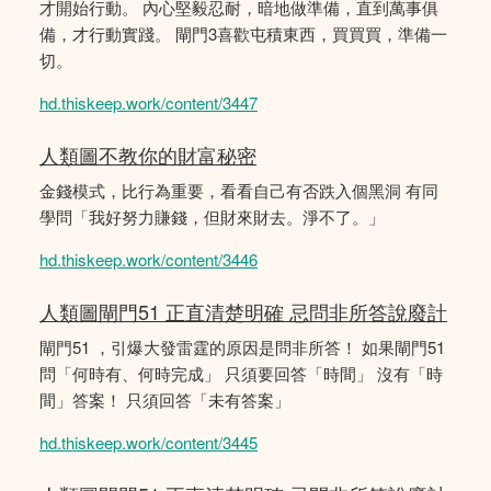
才開始行動。 內心堅毅忍耐，暗地做準備，直到萬事俱
備，才行動實踐。 閘門3喜歡屯積東西，買買買，準備一
切。
hd.thiskeep.work/content/3447
人類圖不教你的財富秘密
金錢模式，比行為重要，看看自己有否跌入個黑洞 有同
學問「我好努力賺錢，但財來財去。淨不了。」
hd.thiskeep.work/content/3446
人類圖閘門51 正直清楚明確 忌問非所答說廢計
閘門51 ，引爆大發雷霆的原因是問非所答！ 如果閘門51
問「何時有、何時完成」 只須要回答「時間」 沒有「時
間」答案！ 只須回答「未有答案」
hd.thiskeep.work/content/3445