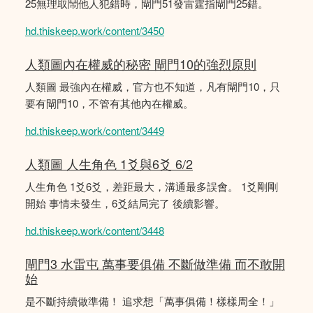
25無理取鬧他人犯錯時，閘門51發雷霆指閘門25錯。
hd.thiskeep.work/content/3450
人類圖內在權威的秘密 閘門10的強烈原則
人類圖 最強內在權威，官方也不知道，凡有閘門10，只
要有閘門10，不管有其他內在權威。
hd.thiskeep.work/content/3449
人類圖 人生角色 1爻與6爻 6/2
人生角色 1爻6爻，差距最大，溝通最多誤會。 1爻剛剛
開始 事情未發生，6爻結局完了 後續影響。
hd.thiskeep.work/content/3448
閘門3 水雷屯 萬事要俱備 不斷做準備 而不敢開
始
是不斷持續做準備！ 追求想「萬事俱備！樣樣周全！」