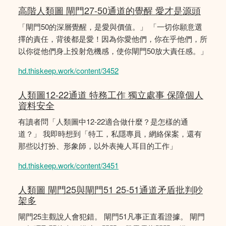
高階人類圖 閘門27-50通道的覺醒 愛才是源頭
「閘門50的深層覺醒，是愛與價值。」 「一切你願意選
擇的責任，背後都是愛！因為你愛他們，你在乎他們，所
以你從他們身上投射危機感，使你閘門50放大責任感。」
hd.thiskeep.work/content/3452
人類圖12-22通道 特務工作 獨立處事 保障個人
資料安全
有讀者問「人類圖中12-22適合做什麼？是怎樣的通
道？」 我即時想到「特工，私隱專員，網絡保案，還有
那些以打扮、形象師，以外表掩人耳目的工作」
hd.thiskeep.work/content/3451
人類圖 閘門25與閘門51 25-51通道矛盾批判吵
架多
閘門25主觀說人會犯錯。 閘門51凡事正直看證據。 閘門