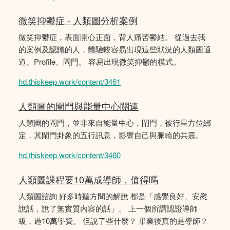
微笑抑鬱症 - 人類圖分析案例
微笑抑鬱症，表面開心正面，背人痛苦鬰結。 從過去我
的案例及認識的人，體驗較容易出現這些狀況的人類圖通
道、Profile、閘門。 容易出現微笑抑鬱的模式。
hd.thiskeep.work/content/3461
人類圖的閘門與能量中心關連
人類圖的閘門，並非來自能量中心，閘門，被行星方位綁
定，其閘門卦象的五行訊息，影響自己與脈輪的共震。
hd.thiskeep.work/content/3460
人類圖課程要10萬成導師，值得嗎
人類圖諮詢 好多時聽方間的解說 都是「感覺良好、安慰
說話，說了無實質內容的話」。 上一個所謂認證導師
級，過10萬學費。 但說了些什麼？ 畢業後真的是導師？