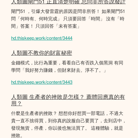
人類圖閘門51 正直清楚明確 忌問非所答說廢計
閘門51 ，引爆大發雷霆的原因是問非所答！ 如果閘門51
問「何時有、何時完成」 只須要回答「時間」 沒有「時
間」答案！ 只須回答「未有答案」
hd.thiskeep.work/content/3444
人類圖不教你的財富秘密
金錢模式，比行為重要，看看自己有否跌入個黑洞 有同
學問「我好努力賺錢，但財來財去。淨不了。」
hd.thiskeep.work/content/3443
人類圖 生產者的挫敗是怎樣？ 薦體回應真的有
用？
什麼是生產者的挫敗？ 想想你好想買一部電話，不過大
貴一直不捨得買，到你真的說服自己要買了，去到店中，
發現無貨，停產，你以後也無法買了。 這種體驗，就是
挫敗。