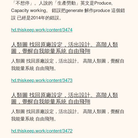
「不想停」。人說的「生產勞動」英文是Produce,
Capacity working。 錯誤把generate 解作produce 這個錯
誤 已經是2014年的錯誤。
hd.thiskeep.work/content/3474
人類圖 找回原廠設定，活出設計。高階人類
圖，覺醒自我能量系統 自由飛翔
人類圖 找回原廠設定，活出設計。 高階人類圖，覺醒自
我能量系統 自由飛翔。
hd.thiskeep.work/content/3473
人類圖 找回原廠設定，活出設計。高階人類
圖，覺醒自我能量系統 自由飛翔
人類圖 找回原廠設定，活出設計。 高階人類圖，覺醒自
我能量系統 自由飛翔。
hd.thiskeep.work/content/3472