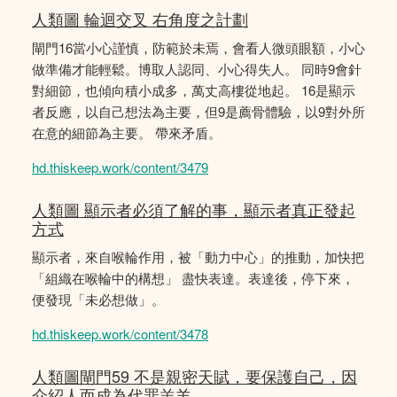
人類圖 輪迴交叉 右角度之計劃
閘門16當小心謹慎，防範於未焉，會看人微頭眼額，小心
做準備才能輕鬆。博取人認同、小心得失人。 同時9會針
對細節，也傾向積小成多，萬丈高樓從地起。 16是顯示
者反應，以自己想法為主要，但9是薦骨體驗，以9對外所
在意的細節為主要。 帶來矛盾。
hd.thiskeep.work/content/3479
人類圖 顯示者必須了解的事，顯示者真正發起
方式
顯示者，來自喉輪作用，被「動力中心」的推動，加快把
「組織在喉輪中的構想」 盡快表達。表達後，停下來，
便發現「未必想做」。
hd.thiskeep.work/content/3478
人類圖閘門59 不是親密天賦，要保護自己，因
介紹人而成為代罪羔羊