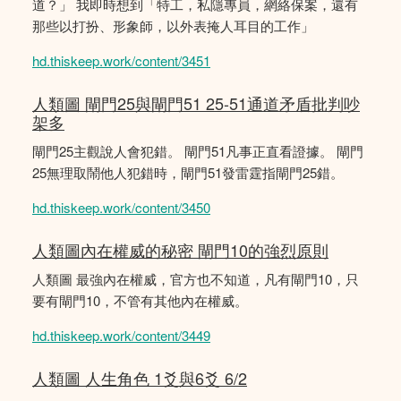
道？」 我即時想到「特工，私隱專員，網絡保案，還有
那些以打扮、形象師，以外表掩人耳目的工作」
hd.thiskeep.work/content/3451
人類圖 閘門25與閘門51 25-51通道矛盾批判吵
架多
閘門25主觀說人會犯錯。 閘門51凡事正直看證據。 閘門
25無理取鬧他人犯錯時，閘門51發雷霆指閘門25錯。
hd.thiskeep.work/content/3450
人類圖內在權威的秘密 閘門10的強烈原則
人類圖 最強內在權威，官方也不知道，凡有閘門10，只
要有閘門10，不管有其他內在權威。
hd.thiskeep.work/content/3449
人類圖 人生角色 1爻與6爻 6/2