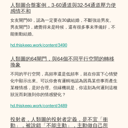
人類圖合盤案例，3-60通道與32-54通道壓力使
感情不和
女友閘門60，認為一定要在30歲結婚，不斷強迫男友。
男友閘門3，總覺得未是時候，還有很多事未準備好，不
能衝動結婚。
hd.thiskeep.work/content/3490
人類圖的64閘門，與64個不同平行空間的轉移
換象
不同的平行空間，高頻率還是低頻率，就在你當下心情變
化中顯示出來。可以你會有邏輯地認為因爲某些事而產生
某種情感，是好合理。但縁機就是，你這刻為何邏到這種
狀況而刺激到你的情感變化？
hd.thiskeep.work/content/3489
投射者，人類圖的投射者定義，是不宜「衝
動」，被說錯「不能主動」，主動做自己所