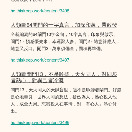
hd.thiskeep.work/content/3498
人類圖64閘門的十字真言，加深印象，帶啟發
全新編寫的64閘門10字金句，10字真言，印象與啟示。
閘門1 - 預感優先來，幸運聚人多。閘門2 - 隨意答應人，
隨意又反口。閘門3 - 萬事俱備全，囤積再準備。
hd.thiskeep.work/content/3497
人類圖閘門13，不是聆聽，天火同人，對同步
者熱心，對異己者冷漠
閘門13，天火同人的天賦盲點，這不是聆聽者閘門。好處
是心地善良，世界大同的想法，捨己為人，熱心投入他
人，成全大局。忘我投入在事情，對「有心人」熱心付
出。
hd.thiskeep.work/content/3496