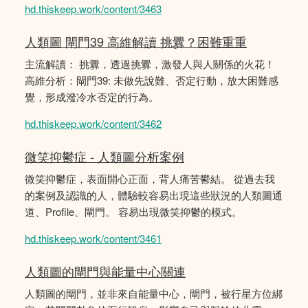
hd.thiskeep.work/content/3463
人類圖 閘門39 高維解讀 挑釁？困難重重
主流解讀： 挑釁，透過挑釁，激發人與人關係的火花！
高維分析：閘門39: 未做先說難、否定行動，放大困難感
覺，形成潑冷水否定的行為。
hd.thiskeep.work/content/3462
微笑抑鬱症 - 人類圖分析案例
微笑抑鬱症，表面開心正面，背人痛苦鬰結。 從過去我
的案例及認識的人，體驗較容易出現這些狀況的人類圖通
道、Profile、閘門。 容易出現微笑抑鬱的模式。
hd.thiskeep.work/content/3461
人類圖的閘門與能量中心關連
人類圖的閘門，並非來自能量中心，閘門，被行星方位綁