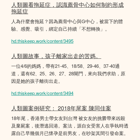
人類圖看拖延症，認識薦骨中心如何制約形成
拖延症
人為什麼會拖延？因為薦骨中心與G中心，被當下的體
驗、感覺、吸引，綁定自己持續「不想轉換」。
hd.thiskeep.work/content/3495
人類圖故事，孩子離家出走的苦媽。
一位4/6的媽媽，帶有21-45、18/58、29-46、37-40通
道，還有62、25、26、27、28閘門，來向我們求助，原
因是她的孩子離街出走。
hd.thiskeep.work/content/3494
人類圖案例研究： 2018年尾案 陳同佳案
18年尾，香港男士帶女友到台灣 被女友的挑釁帶來凶殺
及棄屍案，後潛逃回港。案法，源自女受害人在爭執時透
露自己早幾個月已懷孕是前男友，在吵架其間引發命案。