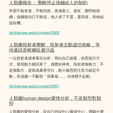
人類圖報告： 覺醒停止借錢給人的制約
常因不敢表達，不敢拒絕，身邊家人、朋友，都問他借
錢，借錢後自己不敢追，他人借了不還，還現借，視他如
提款機。
hd.thiskeep.work/content/3502
人類圖投射者覺醒，投射者主動成功策略，等
待邀請是斬腳趾避沙蟲
一位投射者讀者看完分析，明白自己能量，依照指示方
式，發現動力都回來了，感覺好神奇。投射者無動力，不
是無動力，是因為薦骨空白，動力被思想注意力鎖定不
動，形成腦一不斷想「我要做.....」但身體不起動。
hd.thiskeep.work/content/3501
人類圖human design愛情分析，不是類型對類
型
人類圖的愛情分析，從自己的G中心/薦骨中心，體驗什麼