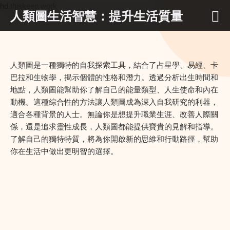
hd.thiskeep.work
人類圖生活智慧：提升生活質量
人類圖是一種獨特的自我探索工具，結合了占星學、易經、卡
巴拉和生物學，揭示個體的性格和潛力。透過分析出生時間和
地點，人類圖能幫助你了解自己的能量類型、人生使命和內在
動機。這種綜合性的方法讓人類圖成為深入自我研究的利器，
適合各種背景的人士。無論你是想提升職業生涯、改善人際關
係，還是追求靈性成長，人類圖都能提供寶貴的見解和指導。
了解自己的獨特特質，將為你開啟新的思維和行動路徑，幫助
你在生活中做出更明智的選擇。