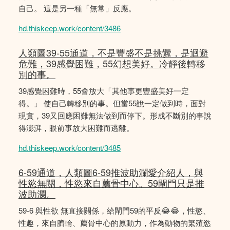
自己。 這是另一種「無常」反應。
hd.thiskeep.work/content/3486
人類圖39-55通道，不是豐盛不是挑釁，是迴避
危難，39感覺困難，55幻想美好。冷靜後轉移
別的事。
39感覺困難時，55會放大「其他事更豐盛美好一定
得。」 使自己轉移別的事。但當55說一定做到時，面對
現實，39又回應困難無法做到而停下。形成不斷別的事說
得澎湃，眼前事放大困難而逃離。
hd.thiskeep.work/content/3485
6-59通道，人類圖6-59推波助瀾愛介紹人，與
性慾無關，性慾來自薦骨中心。59閘門只是推
波助瀾。
59-6 與性欲 無直接關係，給閘門59的平反😂😂，性慾、
性趣，來自臍輪、薦骨中心的原動力，作為動物的繁殖慾