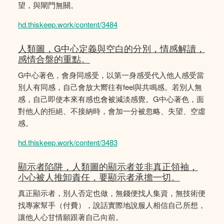
望，與閘門無關。
hd.thiskeep.work/content/3484
人類圖，G中心定義與空白的分別，情感解讀，
感情合盤的重點。
G中心著色，會身同感受，以第一身感受代入他人感受當
別人有同感，自己會放大嚮往有feel與共鳴感。若別人無
感，自己即使本來有感也會被減淡感覺。G中心著色，面
對他人的拒絕、不接納時，會加一分被忽略、失望、空虛
感。
hd.thiskeep.work/content/3483
顯示者陷阱，人類圖的顯示者並非真正領袖，
小心被人推卸責任，要顯示者承擔一切。
真正顯示者，別人否定也做，無錢便找人集資，無技術便
找專家幫手（付費），說話實際地說服人相信自己所想，
讓他人心甘情願跟著自己向前。