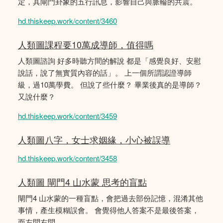
定，其閘門卦象的五行訊息，影響自己與脈輪的共震。
hd.thiskeep.work/content/3460
人類圖課程要10萬成導師，值得嗎
人類圖諮詢 好多時聽方間的解說 都是「感覺良好、安慰
說話，說了無實質內容的話」。 上一個所謂認證導師
級，過10萬學費。 但說了些什麼？ 畢業後真的是導師？
又說什麼？
hd.thiskeep.work/content/3459
人類圖八字，女士求姻緣，小心被誤導
hd.thiskeep.work/content/3458
人類圖 閘門4 山水蒙 思考的盲點
閘門4 山水蒙的一種盲點，會把過去部份記憶，混淆其他
事情，產生模糊誤會。 會覺得他人答案不是最後答案，
而左問右問。