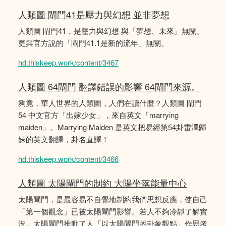
人類圖 閘門41是壓力與幻想 並非夢想
人類圖 閘門41，是壓力與幻想 與「夢想、未來」無關。
更與官方說的「閘門41.1是新的流年」無關。
hd.thiskeep.work/content/3467
人類圖 64閘門 翻譯錯誤的影響 64閘門來源。
夠竟，華人世界的人類圖，人們在讀什麼？人類圖 閘門
54 中文官方「出嫁少女」，來自英文「marrying
maiden」。Marrying Maiden 是英文把易經第54卦雷澤歸
妹的英文翻譯，卦名直譯！
hd.thiskeep.work/content/3466
人類圖 太陽閘門的制約 大陽坐落能量中心
太陽閘門，是最容易不自覺地制約我們思想反應，使自己
「第一個觀念」已被太陽閘門影響。若人不夠冷靜了解實
況。太陽閘門推動了人「以太陽閘門的卦象觀點」作思考