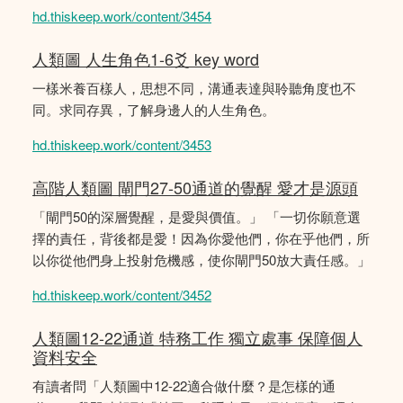
hd.thiskeep.work/content/3454
人類圖 人生角色1-6爻 key word
一樣米養百樣人，思想不同，溝通表達與聆聽角度也不
同。求同存異，了解身邊人的人生角色。
hd.thiskeep.work/content/3453
高階人類圖 閘門27-50通道的覺醒 愛才是源頭
「閘門50的深層覺醒，是愛與價值。」 「一切你願意選
擇的責任，背後都是愛！因為你愛他們，你在乎他們，所
以你從他們身上投射危機感，使你閘門50放大責任感。」
hd.thiskeep.work/content/3452
人類圖12-22通道 特務工作 獨立處事 保障個人
資料安全
有讀者問「人類圖中12-22適合做什麼？是怎樣的通