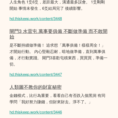
人生角色 1爻6爻，差距最大，溝通最多誤會。 1爻剛剛
開始 事情未發生，6爻結局完了 後續影響。
hd.thiskeep.work/content/3448
閘門3 水雷屯 萬事要俱備 不斷做準備 而不敢開
始
是不斷持續做準備！ 追求想「萬事俱備！樣樣周全！」
才開始行動。 內心堅毅忍耐，暗地做準備，直到萬事俱
備，才行動實踐。 閘門3喜歡屯積東西，買買買，準備一
切。
hd.thiskeep.work/content/3447
人類圖不教你的財富秘密
金錢模式，比行為重要，看看自己有否跌入個黑洞 有同
學問「我好努力賺錢，但財來財去。淨不了。」
hd.thiskeep.work/content/3446