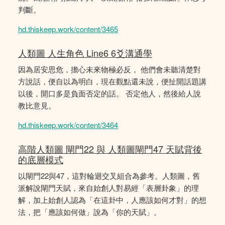
判斷。
hd.thiskeep.work/content/3465
人類圖 人生角色 Line6 6爻溝通學
因為居安思危，擔心未來物極必反， 他們會未聽清楚對
方說話，便自以為明白，現在觀點還未說，便扯開話題講
以後，開口多是負面否定的話。 否定他人，然後給人說
教比意見。
hd.thiskeep.work/content/3464
高階人類圖 閘門22 與 人類圖閘門47 天賦背後
的底層模式
以閘門22與47，這對輪迴交叉組合為參考。人類圖，舊
派解說閘門天賦，來自始創人對易經「表層卦象」的理
解，加上始創人認為「在這卦中，人應該如何才對」的想
法，把「應該如何做」說為「你的天賦」。