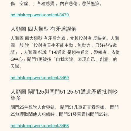
傷、空虛、」各種感覺， 內在悲傷，慾哭無淚。
hd.thiskeep.work/content/3470
人類圖 四大類型 有矛盾誤解
人類圖 四大類型 有矛盾之處，尤其投射者 反映者。人類
圖一般 說「投射者天生不能主動，無動力，只好待待邀
請」，人類圖 卻說「1-8通道 是領袖通道，帶領者，依從
G中心」閘門1更被指「自我表達、表現自己、創意」的
天賦。
hd.thiskeep.work/content/3469
人類圖 閘門25與閘門51 25-51通道矛盾批判吵
架多
閘門25主觀說人會犯錯。 閘門51凡事正直看證據。 閘門
25無理取鬧他人犯錯時，閘門51發雷霆指閘門25錯。
hd.thiskeep.work/content/3468