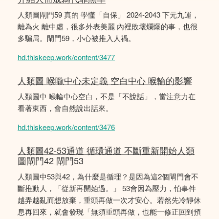
人類圖閘門59 真的 學懂「自保」 2024-2043 下元九運，
離為火 離中虛，很多外表美麗 內裡敗壞爛爆的事，也很
多騙局。閘門59，小心被推入人禍。
hd.thiskeep.work/content/3477
人類圖 喉嚨中心未定義 空白中心 喉輪的影響
人類圖中 喉輪中心空白，不是「不說話」，當注意力在
看著東西，會自然說出話來。
hd.thiskeep.work/content/3476
人類圖42-53通道 循環通道 不斷重新開始人類
圖閘門42 閘門53
人類圖中53與42，為什麼是循理？是因為這2個閘門會不
斷推動人，「從新再開始過。」 53會因為壓力，怕事件
越弄越亂而想放棄，重頭再做一次才安心。若然先冷靜休
息再回來，就會發現「無須重頭再做，也能一修正回到預