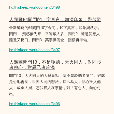
hd.thiskeep.work/content/3498
人類圖64閘門的十字真言，加深印象，帶啟發
全新編寫的64閘門10字金句，10字真言，印象與啟示。
閘門1 - 預感優先來，幸運聚人多。閘門2 - 隨意答應人，
隨意又反口。閘門3 - 萬事俱備全，囤積再準備。
hd.thiskeep.work/content/3497
人類圖閘門13，不是聆聽，天火同人，對同步
者熱心，對異己者冷漠
閘門13，天火同人的天賦盲點，這不是聆聽者閘門。好處
是心地善良，世界大同的想法，捨己為人，熱心投入他
人，成全大局。忘我投入在事情，對「有心人」熱心付
出。
hd.thiskeep.work/content/3496