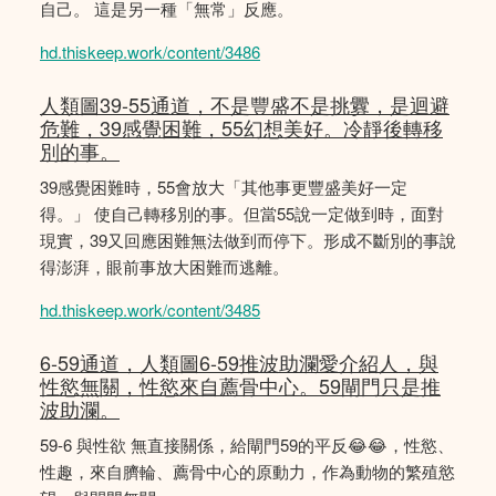
自己。 這是另一種「無常」反應。
hd.thiskeep.work/content/3486
人類圖39-55通道，不是豐盛不是挑釁，是迴避
危難，39感覺困難，55幻想美好。冷靜後轉移
別的事。
39感覺困難時，55會放大「其他事更豐盛美好一定
得。」 使自己轉移別的事。但當55說一定做到時，面對
現實，39又回應困難無法做到而停下。形成不斷別的事說
得澎湃，眼前事放大困難而逃離。
hd.thiskeep.work/content/3485
6-59通道，人類圖6-59推波助瀾愛介紹人，與
性慾無關，性慾來自薦骨中心。59閘門只是推
波助瀾。
59-6 與性欲 無直接關係，給閘門59的平反😂😂，性慾、
性趣，來自臍輪、薦骨中心的原動力，作為動物的繁殖慾