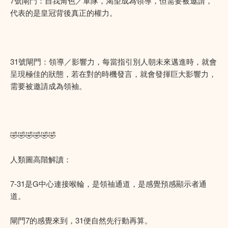
7號閘門：自我角色／軍隊，渴望成為領導，但需要被邀請，
代表的是皇冠背後真正的權力。
31號閘門：領導／影響力，每當指引別人朝未來邁進時，就會
呈現極佳的狀態，若在對的時機發言，就會發揮巨大影響力，
需要被邀請成為領袖。
🤣🤣🤣🤣🤣🤣
人類圖高階解讀：
7-31是G中心連接喉輪，是領䄂通道，是感覺預感顯示者通
道。
閘門7的感覺來到，31便自然先行動再算。