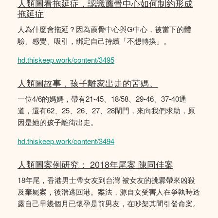
人類圖看拖延症，認識薦骨中心如何制約形成
拖延症
人為什麼會拖延？因為薦骨中心與G中心，被當下的體
驗、感覺、吸引，綁定自己持續「不想轉換」。
hd.thiskeep.work/content/3495
人類圖故事，孩子離家出走的苦媽。
一位4/6的媽媽，帶有21-45、18/58、29-46、37-40通
道，還有62、25、26、27、28閘門，來向我們求助，原
因是她的孩子離街出走。
hd.thiskeep.work/content/3494
人類圖案例研究： 2018年尾案 陳同佳案
18年尾，香港男士帶女友到台灣 被女友的挑釁帶來凶殺
及棄屍案，後潛逃回港。案法，源自女受害人在爭執時透
露自己早幾個月已懷孕是前男友，在吵架其間引發命案。