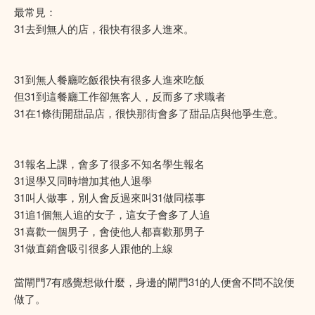
最常見：
31去到無人的店，很快有很多人進來。
31到無人餐廳吃飯很快有很多人進來吃飯
但31到這餐廳工作卻無客人，反而多了求職者
31在1條街開甜品店，很快那街會多了甜品店與他爭生意。
31報名上課，會多了很多不知名學生報名
31退學又同時增加其他人退學
31叫人做事，別人會反過來叫31做同樣事
31追1個無人追的女子，這女子會多了人追
31喜歡一個男子，會使他人都喜歡那男子
31做直銷會吸引很多人跟他的上線
當閘門7有感覺想做什麼，身邊的閘門31的人便會不問不說便
做了。