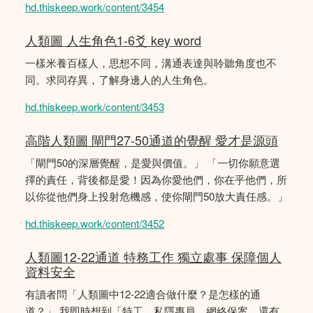
hd.thiskeep.work/content/3454
人類圖 人生角色1-6爻 key word
一樣米養百樣人，思想不同，溝通表達與聆聽角度也不
同。求同存異，了解身邊人的人生角色。
hd.thiskeep.work/content/3453
高階人類圖 閘門27-50通道的覺醒 愛才是源頭
「閘門50的深層覺醒，是愛與價值。」 「一切你願意選
擇的責任，背後都是愛！因為你愛他們，你在乎他們，所
以你從他們身上投射危機感，使你閘門50放大責任感。」
hd.thiskeep.work/content/3452
人類圖12-22通道 特務工作 獨立處事 保障個人
資料安全
有讀者問「人類圖中12-22適合做什麼？是怎樣的通
道？」 我即時想到「特工，私隱專員，網絡保案，還有