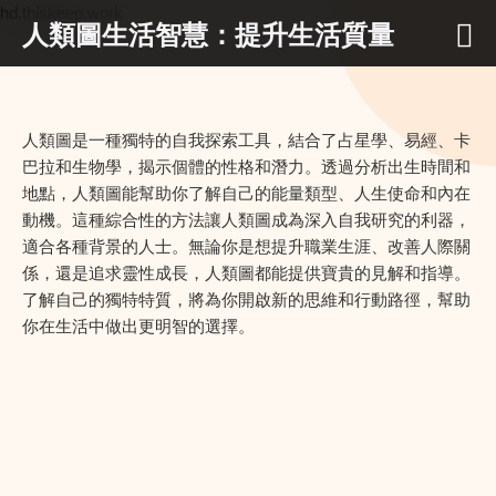
hd.thiskeep.work
人類圖生活智慧：提升生活質量
人類圖是一種獨特的自我探索工具，結合了占星學、易經、卡
巴拉和生物學，揭示個體的性格和潛力。透過分析出生時間和
地點，人類圖能幫助你了解自己的能量類型、人生使命和內在
動機。這種綜合性的方法讓人類圖成為深入自我研究的利器，
適合各種背景的人士。無論你是想提升職業生涯、改善人際關
係，還是追求靈性成長，人類圖都能提供寶貴的見解和指導。
了解自己的獨特特質，將為你開啟新的思維和行動路徑，幫助
你在生活中做出更明智的選擇。