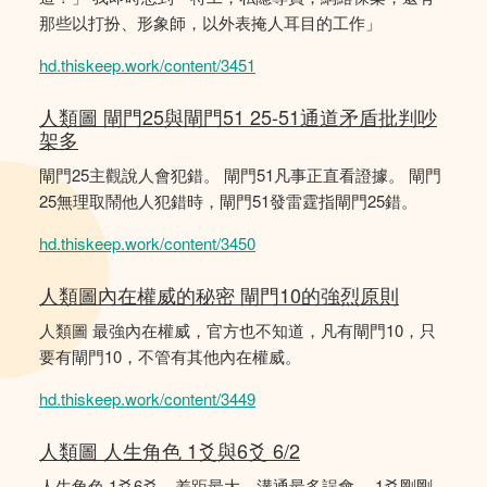
那些以打扮、形象師，以外表掩人耳目的工作」
hd.thiskeep.work/content/3451
人類圖 閘門25與閘門51 25-51通道矛盾批判吵
架多
閘門25主觀說人會犯錯。 閘門51凡事正直看證據。 閘門
25無理取鬧他人犯錯時，閘門51發雷霆指閘門25錯。
hd.thiskeep.work/content/3450
人類圖內在權威的秘密 閘門10的強烈原則
人類圖 最強內在權威，官方也不知道，凡有閘門10，只
要有閘門10，不管有其他內在權威。
hd.thiskeep.work/content/3449
人類圖 人生角色 1爻與6爻 6/2
人生角色 1爻6爻，差距最大，溝通最多誤會。 1爻剛剛