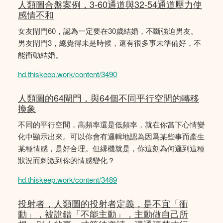
人類圖合盤案例，3-60通道與32-54通道壓力使
感情不和
女友閘門60，認為一定要在30歲結婚，不斷強迫男友。
男友閘門3，總覺得未是時候，還有很多事未準備好，不
能衝動結婚。
hd.thiskeep.work/content/3490
人類圖的64閘門，與64個不同平行空間的轉移
換象
不同的平行空間，高頻率還是低頻率，就在你當下心情變
化中顯示出來。可以你會有邏輯地認為因爲某些事而產生
某種情感，是好合理。但縁機就是，你這刻為何邏到這種
狀況而刺激到你的情感變化？
hd.thiskeep.work/content/3489
投射者，人類圖的投射者定義，是不宜「衝
動」，被說錯「不能主動」，主動做自己所