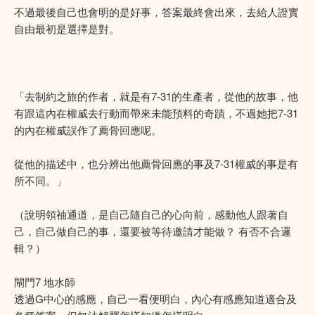
不過最後自己也會明的是好事，答案最終會出來，去給人證實
自由最初是選擇是對。
「去制約之旅的作者，就是有7-31的生產者，從他的故事，他
有跟這內在權威去行動而帶來未能預料的奇蹟，不過她把7-31
的內在權威誤作了薦骨回應呢。
從他的描述中，也分辨出他薦骨回應的事及7-31權威的事是有
所不同。」
（說明領䄂通道，是自己隨自己的心向前，感動他人跟著自
己，自己做自己的事，還要被等待邀請才能做？ 有否不合邏
輯？）
閘門7 地水師
透過G中心的感應，自己一看便明白，內心有感應知道適合及