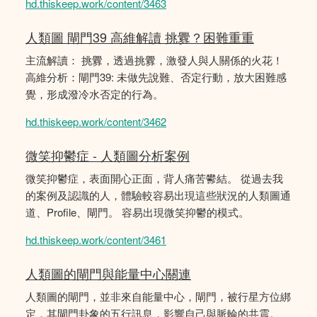
hd.thiskeep.work/content/3463
人類圖 閘門39 高維解讀 挑釁？困難重重
主流解讀： 挑釁，透過挑釁，激發人與人關係的火花！
高維分析：閘門39: 未做先說難、否定行動，放大困難感
覺，形成潑冷水否定的行為。
hd.thiskeep.work/content/3462
微笑抑鬱症 - 人類圖分析案例
微笑抑鬱症，表面開心正面，背人痛苦鬰結。 從過去我
的案例及認識的人，體驗較容易出現這些狀況的人類圖通
道、Profile、閘門。 容易出現微笑抑鬱的模式。
hd.thiskeep.work/content/3461
人類圖的閘門與能量中心關連
人類圖的閘門，並非來自能量中心，閘門，被行星方位綁
定，其閘門卦象的五行訊息，影響自己與脈輪的共震。