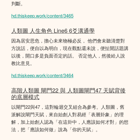
判斷。
hd.thiskeep.work/content/3465
人類圖 人生角色 Line6 6爻溝通學
因為居安思危，擔心未來物極必反， 他們會未聽清楚對
方說話，便自以為明白，現在觀點還未說，便扯開話題講
以後，開口多是負面否定的話。 否定他人，然後給人說
教比意見。
hd.thiskeep.work/content/3464
高階人類圖 閘門22 與 人類圖閘門47 天賦背後
的底層模式
以閘門22與47，這對輪迴交叉組合為參考。人類圖，舊
派解說閘門天賦，來自始創人對易經「表層卦象」的理
解，加上始創人認為「在這卦中，人應該如何才對」的想
法，把「應該如何做」說為「你的天賦」。