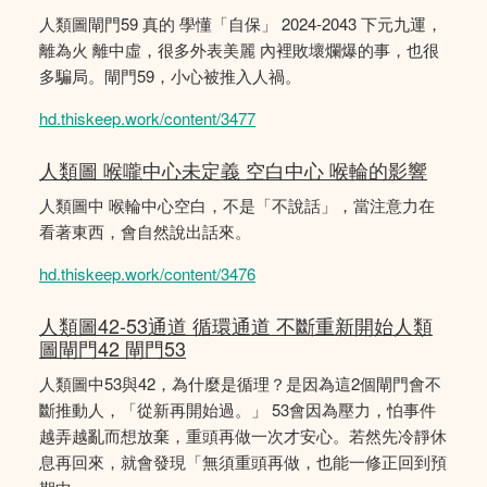
人類圖閘門59 真的 學懂「自保」 2024-2043 下元九運，
離為火 離中虛，很多外表美麗 內裡敗壞爛爆的事，也很
多騙局。閘門59，小心被推入人禍。
hd.thiskeep.work/content/3477
人類圖 喉嚨中心未定義 空白中心 喉輪的影響
人類圖中 喉輪中心空白，不是「不說話」，當注意力在
看著東西，會自然說出話來。
hd.thiskeep.work/content/3476
人類圖42-53通道 循環通道 不斷重新開始人類
圖閘門42 閘門53
人類圖中53與42，為什麼是循理？是因為這2個閘門會不
斷推動人，「從新再開始過。」 53會因為壓力，怕事件
越弄越亂而想放棄，重頭再做一次才安心。若然先冷靜休
息再回來，就會發現「無須重頭再做，也能一修正回到預