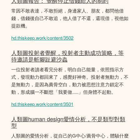
人類圖報告： 覺醒停止借錢給人的制約
常因不敢表達，不敢拒絕，身邊家人、朋友，都問他借
錢，借錢後自己不敢追，他人借了不還，還現借，視他如
提款機。
hd.thiskeep.work/content/3502
人類圖投射者覺醒，投射者主動成功策略，等
待邀請是斬腳趾避沙蟲
一位投射者讀者看完分析，明白自己能量，依照指示方
式，發現動力都回來了，感覺好神奇。投射者無動力，不
是無動力，是因為薦骨空白，動力被思想注意力鎖定不
動，形成腦一不斷想「我要做.....」但身體不起動。
hd.thiskeep.work/content/3501
人類圖human design愛情分析，不是類型對類
型
人類圖的愛情分析，從自己的G中心/薦骨中心，體驗什麼