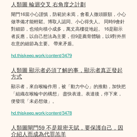
人類圖 輪迴交叉 右角度之計劃
閘門16當小心謹慎，防範於未焉，會看人微頭眼額，小心
做準備才能輕鬆。博取人認同、小心得失人。 同時9會針
對細節，也傾向積小成多，萬丈高樓從地起。 16是顯示
者反應，以自己想法為主要，但9是薦骨體驗，以9對外所
在意的細節為主要。 帶來矛盾。
hd.thiskeep.work/content/3479
人類圖 顯示者必須了解的事，顯示者真正發起
方式
顯示者，來自喉輪作用，被「動力中心」的推動，加快把
「組織在喉輪中的構想」 盡快表達。表達後，停下來，
便發現「未必想做」。
hd.thiskeep.work/content/3478
人類圖閘門59 不是親密天賦，要保護自己，因
介紹人而成為代罪羔羊