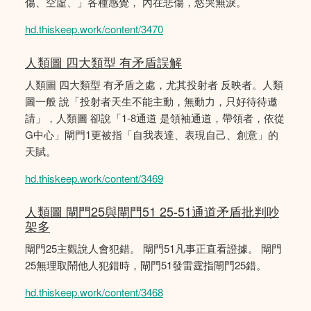
傷、空虛、」各種感覺， 內在悲傷，慾哭無淚。
hd.thiskeep.work/content/3470
人類圖 四大類型 有矛盾誤解
人類圖 四大類型 有矛盾之處，尤其投射者 反映者。人類
圖一般 說「投射者天生不能主動，無動力，只好待待邀
請」，人類圖 卻說「1-8通道 是領袖通道，帶領者，依從
G中心」閘門1更被指「自我表達、表現自己、創意」的
天賦。
hd.thiskeep.work/content/3469
人類圖 閘門25與閘門51 25-51通道矛盾批判吵
架多
閘門25主觀說人會犯錯。 閘門51凡事正直看證據。 閘門
25無理取鬧他人犯錯時，閘門51發雷霆指閘門25錯。
hd.thiskeep.work/content/3468