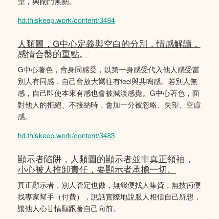
望，與閘門無關。
hd.thiskeep.work/content/3484
人類圖，G中心定義與空白的分別，情感解讀，
感情合盤的重點。
G中心著色，會身同感受，以第一身感受代入他人感受當
別人有同感，自己會放大嚮往有feel與共鳴感。若別人無
感，自己即使本來有感也會被減淡感覺。G中心著色，面
對他人的拒絕、不接納時，會加一分被忽略、失望、空虛
感。
hd.thiskeep.work/content/3483
顯示者陷阱，人類圖的顯示者並非真正領袖，
小心被人推卸責任，要顯示者承擔一切。
真正顯示者，別人否定也做，無錢便找人集資，無技術便
找專家幫手（付費），說話實際地說服人相信自己所想，
讓他人心甘情願跟著自己向前。