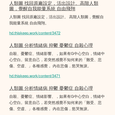
人類圖 找回原廠設定，活出設計。高階人類
圖，覺醒自我能量系統 自由飛翔
人類圖 找回原廠設定，活出設計。 高階人類圖，覺醒自
我能量系統 自由飛翔。
hd.thiskeep.work/content/3472
人類圖 分析情緒病 抑鬱 憂鬱症 自殺心理
自殺、憂鬱症、情緒影響、，如果有G中心空白，情緒中
心空白。留意自己，若突然感覺不知何來的「難受、悲
傷、空虛、」各種感覺， 內在悲傷，慾哭無淚。
hd.thiskeep.work/content/3471
人類圖 分析情緒病 抑鬱 憂鬱症 自殺心理
自殺、憂鬱症、情緒影響、，如果有G中心空白，情緒中
心空白。留意自己，若突然感覺不知何來的「難受、悲
傷、空虛、」各種感覺， 內在悲傷，慾哭無淚。