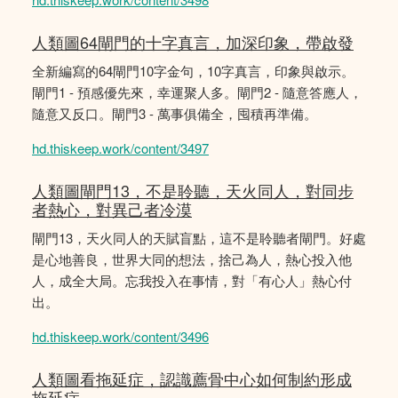
人類圖64閘門的十字真言，加深印象，帶啟發
全新編寫的64閘門10字金句，10字真言，印象與啟示。
閘門1 - 預感優先來，幸運聚人多。閘門2 - 隨意答應人，
隨意又反口。閘門3 - 萬事俱備全，囤積再準備。
hd.thiskeep.work/content/3497
人類圖閘門13，不是聆聽，天火同人，對同步
者熱心，對異己者冷漠
閘門13，天火同人的天賦盲點，這不是聆聽者閘門。好處
是心地善良，世界大同的想法，捨己為人，熱心投入他
人，成全大局。忘我投入在事情，對「有心人」熱心付
出。
hd.thiskeep.work/content/3496
人類圖看拖延症，認識薦骨中心如何制約形成
拖延症