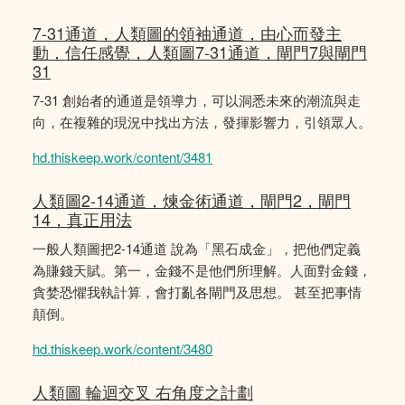
7-31通道，人類圖的領袖通道，由心而發主
動，信任感覺，人類圖7-31通道，閘門7與閘門
31
7-31 創始者的通道是領導力，可以洞悉未來的潮流與走
向，在複雜的現況中找出方法，發揮影響力，引領眾人。
hd.thiskeep.work/content/3481
人類圖2-14通道，煉金術通道，閘門2，閘門
14，真正用法
一般人類圖把2-14通道 說為「黑石成金」，把他們定義
為賺錢天賦。第一，金錢不是他們所理解。人面對金錢，
貪婪恐懼我執計算，會打亂各閘門及思想。 甚至把事情
顛倒。
hd.thiskeep.work/content/3480
人類圖 輪迴交叉 右角度之計劃