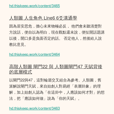
hd.thiskeep.work/content/3465
人類圖 人生角色 Line6 6爻溝通學
因為居安思危，擔心未來物極必反， 他們會未聽清楚對
方說話，便自以為明白，現在觀點還未說，便扯開話題講
以後，開口多是負面否定的話。 否定他人，然後給人說
教比意見。
hd.thiskeep.work/content/3464
高階人類圖 閘門22 與 人類圖閘門47 天賦背後
的底層模式
以閘門22與47，這對輪迴交叉組合為參考。人類圖，舊
派解說閘門天賦，來自始創人對易經「表層卦象」的理
解，加上始創人認為「在這卦中，人應該如何才對」的想
法，把「應該如何做」說為「你的天賦」。
hd.thiskeep.work/content/3463