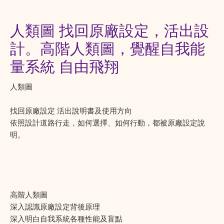
人類圖 找回原廠設定，活出設
計。高階人類圖，覺醒自我能
量系統 自由飛翔
人類圖
找回原廠設定 活出說明書及使用方向
依照設計道路行走，如何選擇、如何行動，都被原廠設定說
明。
高階人類圖
深入認識原廠設定背後原理
深入明白自我系統各種性能及盲點