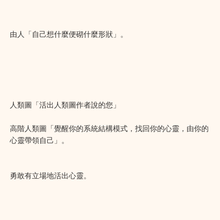
由人「自己想什麼便砌什麼形狀」。
人類圖「活出人類圖作者說的您」
高階人類圖「覺醒你的系統結構模式，找回你的心靈，由你的
心靈帶領自己」。
勇敢有立場地活出心靈。