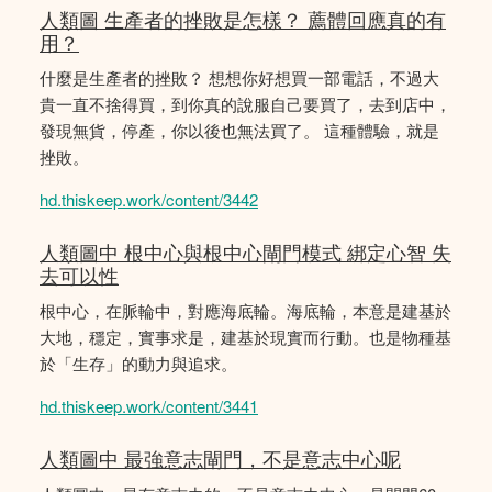
人類圖 生產者的挫敗是怎樣？ 薦體回應真的有
用？
什麼是生產者的挫敗？ 想想你好想買一部電話，不過大
貴一直不捨得買，到你真的說服自己要買了，去到店中，
發現無貨，停產，你以後也無法買了。 這種體驗，就是
挫敗。
hd.thiskeep.work/content/3442
人類圖中 根中心與根中心閘門模式 綁定心智 失
去可以性
根中心，在脈輪中，對應海底輪。海底輪，本意是建基於
大地，穩定，實事求是，建基於現實而行動。也是物種基
於「生存」的動力與追求。
hd.thiskeep.work/content/3441
人類圖中 最強意志閘門，不是意志中心呢