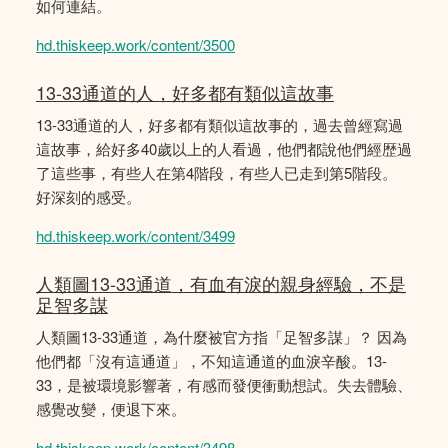
如何連結。
hd.thiskeep.work/content/3500
13-33通道的人，好多都有類似這故事
13-33通道的人，好多都有類似這故事的，過去曾經寫過
這故事，給好多40歲以上的人看過，他們都說他們經歴過
了這些事，有些人在第4階段，有些人已走到第5階段。
好深刻的感受。
hd.thiskeep.work/content/3499
人類圖13-33通道，有血有淚的親身經驗，不是
足智多謀
人類圖13-33通道，為什麼被官方指「足智多謀」？ 因為
他們都「沒有這通道」，不知這通道的血淚辛酸。13-
33，是被環境影響著，有感而發便衝動想試。失去體驗、
感覺改變，便退下來。
hd.thiskeep.work/content/3498