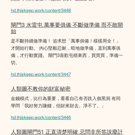
hd.thiskeep.work/content/3448
閘門3 水雷屯 萬事要俱備 不斷做準備 而不敢開
始
是不斷持續做準備！ 追求想「萬事俱備！樣樣周全！」
才開始行動。 內心堅毅忍耐，暗地做準備，直到萬事俱
備，才行動實踐。 閘門3喜歡屯積東西，買買買，準備一
切。
hd.thiskeep.work/content/3447
人類圖不教你的財富秘密
金錢模式，比行為重要，看看自己有否跌入個黑洞 有同
學問「我好努力賺錢，但財來財去。淨不了。」
hd.thiskeep.work/content/3446
人類圖閘門51 正直清楚明確 忌問非所答說廢計