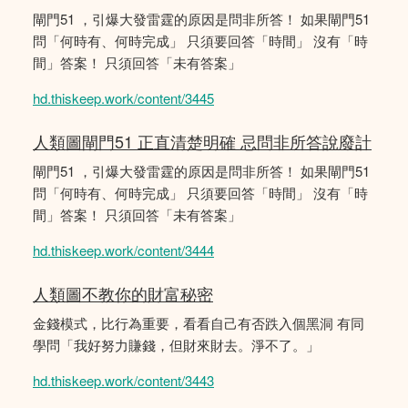
閘門51 ，引爆大發雷霆的原因是問非所答！ 如果閘門51
問「何時有、何時完成」 只須要回答「時間」 沒有「時
間」答案！ 只須回答「未有答案」
hd.thiskeep.work/content/3445
人類圖閘門51 正直清楚明確 忌問非所答說廢計
閘門51 ，引爆大發雷霆的原因是問非所答！ 如果閘門51
問「何時有、何時完成」 只須要回答「時間」 沒有「時
間」答案！ 只須回答「未有答案」
hd.thiskeep.work/content/3444
人類圖不教你的財富秘密
金錢模式，比行為重要，看看自己有否跌入個黑洞 有同
學問「我好努力賺錢，但財來財去。淨不了。」
hd.thiskeep.work/content/3443