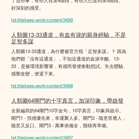
了這些事，有些人在第4階段，有些人已走到第5階段。
好深刻的感受。
hd.thiskeep.work/content/3499
人類圖13-33通道，有血有淚的親身經驗，不是
足智多謀
人類圖13-33通道，為什麼被官方指「足智多謀」？ 因為
他們都「沒有這通道」，不知這通道的血淚辛酸。13-
33，是被環境影響著，有感而發便衝動想試。失去體驗、
感覺改變，便退下來。
hd.thiskeep.work/content/3498
人類圖64閘門的十字真言，加深印象，帶啟發
全新編寫的64閘門10字金句，10字真言，印象與啟示。
閘門1 - 預感優先來，幸運聚人多。閘門2 - 隨意答應人，
隨意又反口。閘門3 - 萬事俱備全，囤積再準備。
hd.thiskeep.work/content/3497