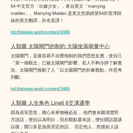
54 中文官方「出嫁少女」，來自英文「marrying
maiden」。Marrying Maiden 是英文把易經第54卦雷澤歸
妹的英文翻譯，卦名直譯！
hd.thiskeep.work/content/3466
人類圖 太陽閘門的制約 大陽坐落能量中心
太陽閘門，是最容易不自覺地制約我們思想反應，使自己
「第一個觀念」已被太陽閘門影響。若人不夠冷靜了解實
況。太陽閘門推動了人「以太陽閘門的卦象觀點」作思考
判斷。
hd.thiskeep.work/content/3465
人類圖 人生角色 Line6 6爻溝通學
因為居安思危，擔心未來物極必反， 他們會未聽清楚對
方說話，便自以為明白，現在觀點還未說，便扯開話題講
以後，開口多是負面否定的話。 否定他人，然後給人說