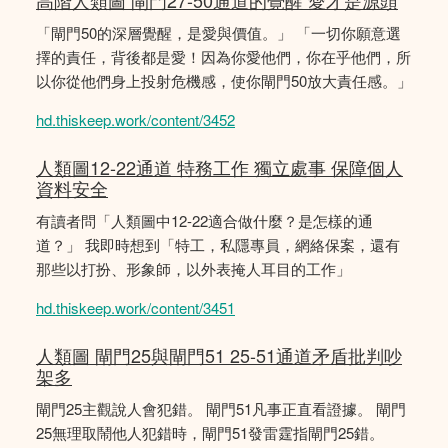
高階人類圖 閘門27-50通道的覺醒 愛才是源頭
「閘門50的深層覺醒，是愛與價值。」 「一切你願意選
擇的責任，背後都是愛！因為你愛他們，你在乎他們，所
以你從他們身上投射危機感，使你閘門50放大責任感。」
hd.thiskeep.work/content/3452
人類圖12-22通道 特務工作 獨立處事 保障個人
資料安全
有讀者問「人類圖中12-22適合做什麼？是怎樣的通
道？」 我即時想到「特工，私隱專員，網絡保案，還有
那些以打扮、形象師，以外表掩人耳目的工作」
hd.thiskeep.work/content/3451
人類圖 閘門25與閘門51 25-51通道矛盾批判吵
架多
閘門25主觀說人會犯錯。 閘門51凡事正直看證據。 閘門
25無理取鬧他人犯錯時，閘門51發雷霆指閘門25錯。