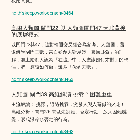
教比意見。
hd.thiskeep.work/content/3464
高階人類圖 閘門22 與 人類圖閘門47 天賦背後
的底層模式
以閘門22與47，這對輪迴交叉組合為參考。人類圖，舊
派解說閘門天賦，來自始創人對易經「表層卦象」的理
解，加上始創人認為「在這卦中，人應該如何才對」的想
法，把「應該如何做」說為「你的天賦」。
hd.thiskeep.work/content/3463
人類圖 閘門39 高維解讀 挑釁？困難重重
主流解讀： 挑釁，透過挑釁，激發人與人關係的火花！
高維分析：閘門39: 未做先說難、否定行動，放大困難感
覺，形成潑冷水否定的行為。
hd.thiskeep.work/content/3462