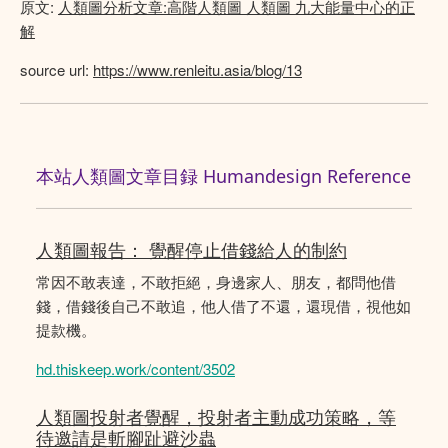
原文:
人類圖分析文章:高階人類圖 人類圖 九大能量中心的正
解
source url:
https://www.renleitu.asia/blog/13
本站人類圖文章目録 Humandesign Reference
人類圖報告： 覺醒停止借錢給人的制約
常因不敢表達，不敢拒絕，身邊家人、朋友，都問他借
錢，借錢後自己不敢追，他人借了不還，還現借，視他如
提款機。
hd.thiskeep.work/content/3502
人類圖投射者覺醒，投射者主動成功策略，等
待邀請是斬腳趾避沙蟲