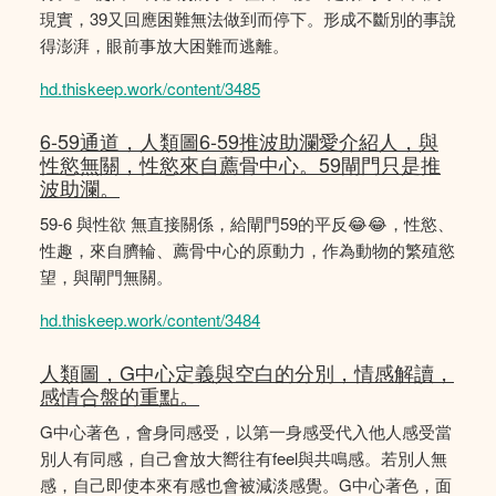
現實，39又回應困難無法做到而停下。形成不斷別的事說
得澎湃，眼前事放大困難而逃離。
hd.thiskeep.work/content/3485
6-59通道，人類圖6-59推波助瀾愛介紹人，與
性慾無關，性慾來自薦骨中心。59閘門只是推
波助瀾。
59-6 與性欲 無直接關係，給閘門59的平反😂😂，性慾、
性趣，來自臍輪、薦骨中心的原動力，作為動物的繁殖慾
望，與閘門無關。
hd.thiskeep.work/content/3484
人類圖，G中心定義與空白的分別，情感解讀，
感情合盤的重點。
G中心著色，會身同感受，以第一身感受代入他人感受當
別人有同感，自己會放大嚮往有feel與共鳴感。若別人無
感，自己即使本來有感也會被減淡感覺。G中心著色，面