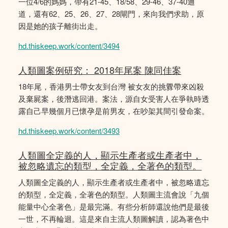
一位4/6的媽媽，帶有21-45、18/58、29-46、37-40通
道，還有62、25、26、27、28閘門，來向我們求助，原
因是她的孩子離街出走。
hd.thiskeep.work/content/3494
人類圖案例研究： 2018年尾案 陳同佳案
18年尾，香港男士帶女友到台灣 被女友的挑釁帶來凶殺
及棄屍案，後潛逃回港。案法，源自女受害人在爭執時透
露自己早幾個月已懷孕是前男友，在吵架其間引發命案。
hd.thiskeep.work/content/3493
人類圖全定義的人，顯示生產者或生產者中，
被忽略遺忘的類型，全定義，全著色的類型。
人類圖全定義的人，顯示生產者或生產者中，被忽略遺忘
的類型，全定義，全著色的類型。人類圖主流會說「九個
能量中心全著色」是最完滿。有些分析師還說他們是最後
一世，不再輪迴。這是來自主流人類圖解讀，認為著色中