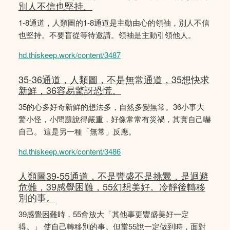
別人不信也堅持。
1-8通道，人類圖的1-8通道是主動由心的領䄂，別人不信
也堅持。不要盲從等待邀請。領袖是主動引領他人。
hd.thiskeep.work/content/3487
35-36通道，人類圖，不是無常通道，35想快求
新鮮，36容易驚訝恐慌。
35的心多好奇新鮮的想法多，自然多變無常。36小事大
驚小怪，小問題說得嚴重，好像常常有災禍，其實自己嚇
自己。 這是另一種「無常」反應。
hd.thiskeep.work/content/3486
人類圖39-55通道，不是豐盛不是挑釁，是迴避
危難，39感覺困難，55幻想美好。冷靜後轉移
別的事。
39感覺困難時，55會放大「其他事更豐盛美好一定
得。」 使自己轉移別的事。但當55說一定做到時，面對