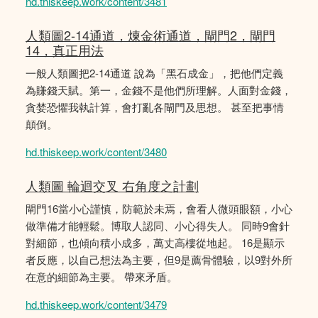
hd.thiskeep.work/content/3481
人類圖2-14通道，煉金術通道，閘門2，閘門
14，真正用法
一般人類圖把2-14通道 說為「黑石成金」，把他們定義
為賺錢天賦。第一，金錢不是他們所理解。人面對金錢，
貪婪恐懼我執計算，會打亂各閘門及思想。 甚至把事情
顛倒。
hd.thiskeep.work/content/3480
人類圖 輪迴交叉 右角度之計劃
閘門16當小心謹慎，防範於未焉，會看人微頭眼額，小心
做準備才能輕鬆。博取人認同、小心得失人。 同時9會針
對細節，也傾向積小成多，萬丈高樓從地起。 16是顯示
者反應，以自己想法為主要，但9是薦骨體驗，以9對外所
在意的細節為主要。 帶來矛盾。
hd.thiskeep.work/content/3479