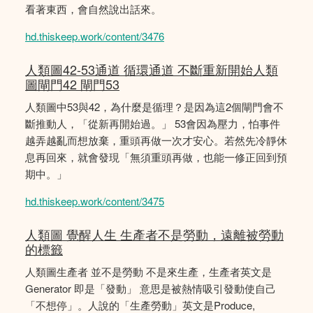
看著東西，會自然說出話來。
hd.thiskeep.work/content/3476
人類圖42-53通道 循環通道 不斷重新開始人類
圖閘門42 閘門53
人類圖中53與42，為什麼是循理？是因為這2個閘門會不
斷推動人，「從新再開始過。」 53會因為壓力，怕事件
越弄越亂而想放棄，重頭再做一次才安心。若然先冷靜休
息再回來，就會發現「無須重頭再做，也能一修正回到預
期中。」
hd.thiskeep.work/content/3475
人類圖 覺醒人生 生產者不是勞動，遠離被勞動
的標籤
人類圖生產者 並不是勞動 不是來生產，生產者英文是
Generator 即是「發動」 意思是被熱情吸引發動使自己
「不想停」。人說的「生產勞動」英文是Produce,