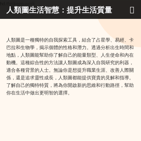
hd.thiskeep.work
人類圖生活智慧：提升生活質量
人類圖是一種獨特的自我探索工具，結合了占星學、易經、卡
巴拉和生物學，揭示個體的性格和潛力。透過分析出生時間和
地點，人類圖能幫助你了解自己的能量類型、人生使命和內在
動機。這種綜合性的方法讓人類圖成為深入自我研究的利器，
適合各種背景的人士。無論你是想提升職業生涯、改善人際關
係，還是追求靈性成長，人類圖都能提供寶貴的見解和指導。
了解自己的獨特特質，將為你開啟新的思維和行動路徑，幫助
你在生活中做出更明智的選擇。