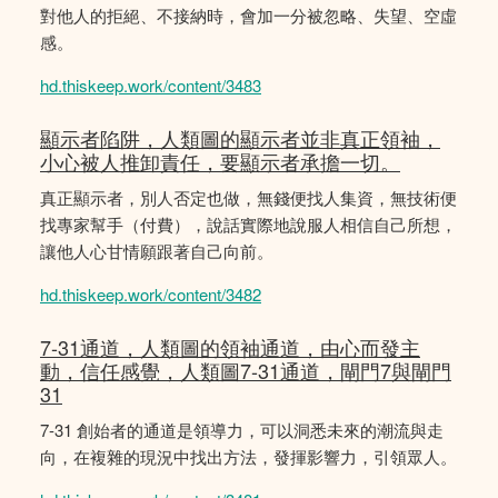
對他人的拒絕、不接納時，會加一分被忽略、失望、空虛
感。
hd.thiskeep.work/content/3483
顯示者陷阱，人類圖的顯示者並非真正領袖，
小心被人推卸責任，要顯示者承擔一切。
真正顯示者，別人否定也做，無錢便找人集資，無技術便
找專家幫手（付費），說話實際地說服人相信自己所想，
讓他人心甘情願跟著自己向前。
hd.thiskeep.work/content/3482
7-31通道，人類圖的領袖通道，由心而發主
動，信任感覺，人類圖7-31通道，閘門7與閘門
31
7-31 創始者的通道是領導力，可以洞悉未來的潮流與走
向，在複雜的現況中找出方法，發揮影響力，引領眾人。