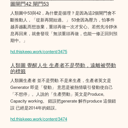
圖閘門42 閘門53
人類圖中53與42，為什麼是循理？是因為這2個閘門會不
斷推動人，「從新再開始過。」 53會因為壓力，怕事件
越弄越亂而想放棄，重頭再做一次才安心。若然先冷靜休
息再回來，就會發現「無須重頭再做，也能一修正回到預
期中。」
hd.thiskeep.work/content/3475
人類圖 覺醒人生 生產者不是勞動，遠離被勞動
的標籤
人類圖生產者 並不是勞動 不是來生產，生產者英文是
Generator 即是「發動」 意思是被熱情吸引發動使自己
「不想停」。人說的「生產勞動」英文是Produce,
Capacity working。 錯誤把generate 解作produce 這個錯
誤 已經是2014年的錯誤。
hd.thiskeep.work/content/3474