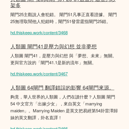
架多
閘門25主觀說人會犯錯。 閘門51凡事正直看證據。 閘門
25無理取鬧他人犯錯時，閘門51發雷霆指閘門25錯。
hd.thiskeep.work/content/3468
人類圖 閘門41是壓力與幻想 並非夢想
人類圖 閘門41，是壓力與幻想 與「夢想、未來」無關。
更與官方說的「閘門41.1是新的流年」無關。
hd.thiskeep.work/content/3467
人類圖 64閘門 翻譯錯誤的影響 64閘門來源。
夠竟，華人世界的人類圖，人們在讀什麼？人類圖 閘門
54 中文官方「出嫁少女」，來自英文「marrying
maiden」。Marrying Maiden 是英文把易經第54卦雷澤歸
妹的英文翻譯，卦名直譯！
hd.thiskeep.work/content/3466