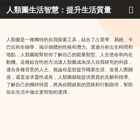
hd.thiskeep.work
人類圖生活智慧：提升生活質量
人類圖是一種獨特的自我探索工具，結合了占星學、易經、卡
巴拉和生物學，揭示個體的性格和潛力。透過分析出生時間和
地點，人類圖能幫助你了解自己的能量類型、人生使命和內在
動機。這種綜合性的方法讓人類圖成為深入自我研究的利器，
適合各種背景的人士。無論你是想提升職業生涯、改善人際關
係，還是追求靈性成長，人類圖都能提供寶貴的見解和指導。
了解自己的獨特特質，將為你開啟新的思維和行動路徑，幫助
你在生活中做出更明智的選擇。