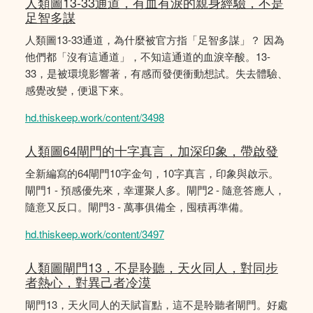
人類圖13-33通道，有血有淚的親身經驗，不是
足智多謀
人類圖13-33通道，為什麼被官方指「足智多謀」？ 因為
他們都「沒有這通道」，不知這通道的血淚辛酸。13-
33，是被環境影響著，有感而發便衝動想試。失去體驗、
感覺改變，便退下來。
hd.thiskeep.work/content/3498
人類圖64閘門的十字真言，加深印象，帶啟發
全新編寫的64閘門10字金句，10字真言，印象與啟示。
閘門1 - 預感優先來，幸運聚人多。閘門2 - 隨意答應人，
隨意又反口。閘門3 - 萬事俱備全，囤積再準備。
hd.thiskeep.work/content/3497
人類圖閘門13，不是聆聽，天火同人，對同步
者熱心，對異己者冷漠
閘門13，天火同人的天賦盲點，這不是聆聽者閘門。好處