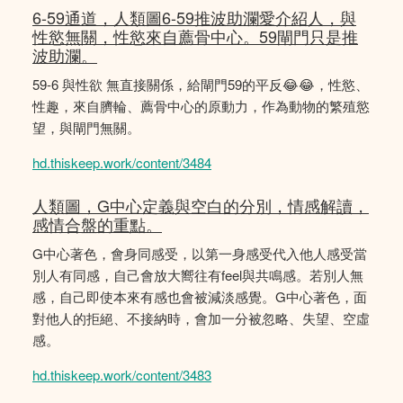
6-59通道，人類圖6-59推波助瀾愛介紹人，與
性慾無關，性慾來自薦骨中心。59閘門只是推
波助瀾。
59-6 與性欲 無直接關係，給閘門59的平反😂😂，性慾、
性趣，來自臍輪、薦骨中心的原動力，作為動物的繁殖慾
望，與閘門無關。
hd.thiskeep.work/content/3484
人類圖，G中心定義與空白的分別，情感解讀，
感情合盤的重點。
G中心著色，會身同感受，以第一身感受代入他人感受當
別人有同感，自己會放大嚮往有feel與共鳴感。若別人無
感，自己即使本來有感也會被減淡感覺。G中心著色，面
對他人的拒絕、不接納時，會加一分被忽略、失望、空虛
感。
hd.thiskeep.work/content/3483