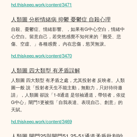
hd.thiskeep.work/content/3471
人類圖 分析情緒病 抑鬱 憂鬱症 自殺心理
自殺、憂鬱症、情緒影響、，如果有G中心空白，情緒中
心空白。留意自己，若突然感覺不知何來的「難受、悲
傷、空虛、」各種感覺， 內在悲傷，慾哭無淚。
hd.thiskeep.work/content/3470
人類圖 四大類型 有矛盾誤解
人類圖 四大類型 有矛盾之處，尤其投射者 反映者。人類
圖一般 說「投射者天生不能主動，無動力，只好待待邀
請」，人類圖 卻說「1-8通道 是領袖通道，帶領者，依從
G中心」閘門1更被指「自我表達、表現自己、創意」的
天賦。
hd.thiskeep.work/content/3469
人類圖 閘門25與閘門51 25-51通道矛盾批判吵