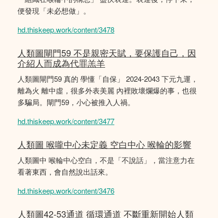
便發現「未必想做」。
hd.thiskeep.work/content/3478
人類圖閘門59 不是親密天賦，要保護自己，因
介紹人而成為代罪羔羊
人類圖閘門59 真的 學懂「自保」 2024-2043 下元九運，
離為火 離中虛，很多外表美麗 內裡敗壞爛爆的事，也很
多騙局。閘門59，小心被推入人禍。
hd.thiskeep.work/content/3477
人類圖 喉嚨中心未定義 空白中心 喉輪的影響
人類圖中 喉輪中心空白，不是「不說話」，當注意力在
看著東西，會自然說出話來。
hd.thiskeep.work/content/3476
人類圖42-53通道 循環通道 不斷重新開始人類