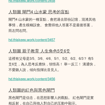
hd.thiskeep.work/content/3458
人類圖 閘門4 山水蒙 思考的盲點
閘門4 山水蒙的一種盲點，會把過去部份記憶，混淆其他
事情，產生模糊誤會。 會覺得他人答案不是最後答案，
而左問右問。
hd.thiskeep.work/content/3457
人類圖 親子教育 人生角色5爻6爻
這裡有父母是3/5、3/6、4/6、5/1、5/2、6/2、6/3？ 有5
爻6爻，為人思考反應快，領悟高！ 舉一反三！ 溝通快，
不愛聽人說，傾向指揮比音見人。
hd.thiskeep.work/content/3456
人類圖的紅色與黑色閘門
黑色閘門是信念，在思想影響人的觀點。 紅色閘門是實
相反射，在自己與他人對自己的互動中顯示。