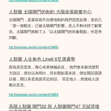
人類圖 太陽閘門的制約 大陽坐落能量中心
太陽閘門，是最容易不自覺地制約我們思想反應，使自己
「第一個觀念」已被太陽閘門影響。若人不夠冷靜了解實
況。太陽閘門推動了人「以太陽閘門的卦象觀點」作思考
判斷。
hd.thiskeep.work/content/3465
人類圖 人生角色 Line6 6爻溝通學
因為居安思危，擔心未來物極必反， 他們會未聽清楚對
方說話，便自以為明白，現在觀點還未說，便扯開話題講
以後，開口多是負面否定的話。 否定他人，然後給人說
教比意見。
hd.thiskeep.work/content/3464
高階人類圖 閘門22 與 人類圖閘門47 天賦背後