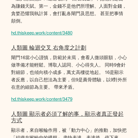
為賺錢天賦。第一，金錢不是他們所理解。人面對金錢，
貪婪恐懼我執計算，會打亂各閘門及思想。 甚至把事情
顛倒。
hd.thiskeep.work/content/3480
人類圖 輪迴交叉 右角度之計劃
閘門16當小心謹慎，防範於未焉，會看人微頭眼額，小心
做準備才能輕鬆。博取人認同、小心得失人。 同時9會針
對細節，也傾向積小成多，萬丈高樓從地起。 16是顯示
者反應，以自己想法為主要，但9是薦骨體驗，以9對外所
在意的細節為主要。 帶來矛盾。
hd.thiskeep.work/content/3479
人類圖 顯示者必須了解的事，顯示者真正發起
方式
顯示者，來自喉輪作用，被「動力中心」的推動，加快把
「組織在喉輪中的構想」 盡快表達。表達後，停下來，