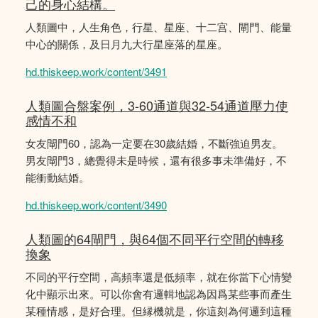
己的身心結構。
人類圖中，人生角色，行星、星座、十二宫、閘門、能量
中心的關係，及日月九大行星座落的星座。
hd.thiskeep.work/content/3491
人類圖合盤案例，3-60通道與32-54通道壓力使
感情不和
女友閘門60，認為一定要在30歲結婚，不斷強迫男友。
男友閘門3，總覺得未是時候，還有很多事未準備好，不
能衝動結婚。
hd.thiskeep.work/content/3490
人類圖的64閘門，與64個不同平行空間的轉移
換象
不同的平行空間，高頻率還是低頻率，就在你當下心情變
化中顯示出來。可以你會有邏輯地認為因爲某些事而產生
某種情感，是好合理。但縁機就是，你這刻為何邏到這種