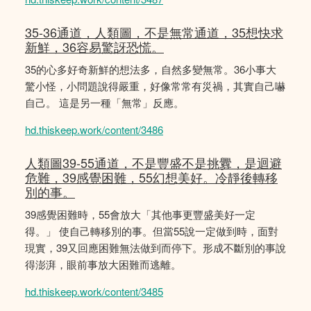
35-36通道，人類圖，不是無常通道，35想快求
新鮮，36容易驚訝恐慌。
35的心多好奇新鮮的想法多，自然多變無常。36小事大
驚小怪，小問題說得嚴重，好像常常有災禍，其實自己嚇
自己。 這是另一種「無常」反應。
hd.thiskeep.work/content/3486
人類圖39-55通道，不是豐盛不是挑釁，是迴避
危難，39感覺困難，55幻想美好。冷靜後轉移
別的事。
39感覺困難時，55會放大「其他事更豐盛美好一定
得。」 使自己轉移別的事。但當55說一定做到時，面對
現實，39又回應困難無法做到而停下。形成不斷別的事說
得澎湃，眼前事放大困難而逃離。
hd.thiskeep.work/content/3485