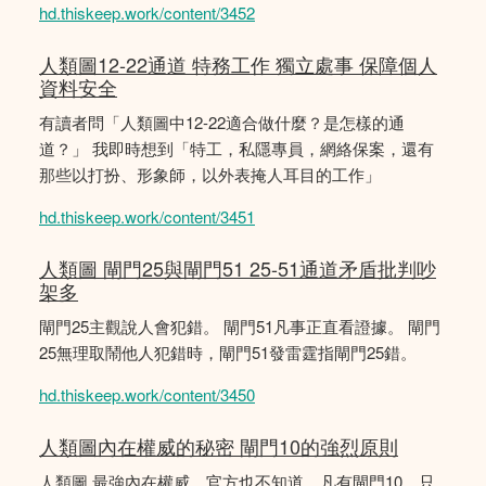
hd.thiskeep.work/content/3452
人類圖12-22通道 特務工作 獨立處事 保障個人
資料安全
有讀者問「人類圖中12-22適合做什麼？是怎樣的通
道？」 我即時想到「特工，私隱專員，網絡保案，還有
那些以打扮、形象師，以外表掩人耳目的工作」
hd.thiskeep.work/content/3451
人類圖 閘門25與閘門51 25-51通道矛盾批判吵
架多
閘門25主觀說人會犯錯。 閘門51凡事正直看證據。 閘門
25無理取鬧他人犯錯時，閘門51發雷霆指閘門25錯。
hd.thiskeep.work/content/3450
人類圖內在權威的秘密 閘門10的強烈原則
人類圖 最強內在權威，官方也不知道，凡有閘門10，只