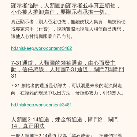
顯示者陷阱，人類圖的顯示者並非真正領袖，
小心被人推卸責任，要顯示者承擔一切。
真正顯示者，別人否定也做，無錢便找人集資，無技術便
找專家幫手（付費），說話實際地說服人相信自己所想，
讓他人心甘情願跟著自己向前。
hd.thiskeep.work/content/3482
7-31通道，人類圖的領袖通道，由心而發主
動，信任感覺，人類圖7-31通道，閘門7與閘門
31
7-31 創始者的通道是領導力，可以洞悉未來的潮流與走
向，在複雜的現況中找出方法，發揮影響力，引領眾人。
hd.thiskeep.work/content/3481
人類圖2-14通道，煉金術通道，閘門2，閘門
14，真正用法
一般人類圖把2-14通道 說為「黑石成金」，把他們定義