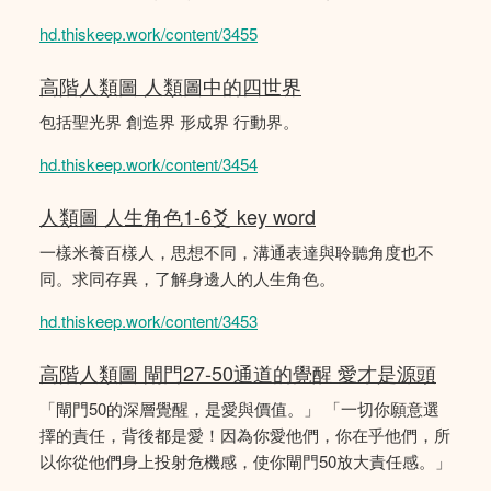
hd.thiskeep.work/content/3455
高階人類圖 人類圖中的四世界
包括聖光界 創造界 形成界 行動界。
hd.thiskeep.work/content/3454
人類圖 人生角色1-6爻 key word
一樣米養百樣人，思想不同，溝通表達與聆聽角度也不
同。求同存異，了解身邊人的人生角色。
hd.thiskeep.work/content/3453
高階人類圖 閘門27-50通道的覺醒 愛才是源頭
「閘門50的深層覺醒，是愛與價值。」 「一切你願意選
擇的責任，背後都是愛！因為你愛他們，你在乎他們，所
以你從他們身上投射危機感，使你閘門50放大責任感。」