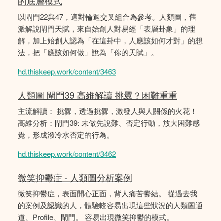
的底層模式
以閘門22與47，這對輪迴交叉組合為參考。人類圖，舊
派解說閘門天賦，來自始創人對易經「表層卦象」的理
解，加上始創人認為「在這卦中，人應該如何才對」的想
法，把「應該如何做」說為「你的天賦」。
hd.thiskeep.work/content/3463
人類圖 閘門39 高維解讀 挑釁？困難重重
主流解讀： 挑釁，透過挑釁，激發人與人關係的火花！
高維分析：閘門39: 未做先說難、否定行動，放大困難感
覺，形成潑冷水否定的行為。
hd.thiskeep.work/content/3462
微笑抑鬱症 - 人類圖分析案例
微笑抑鬱症，表面開心正面，背人痛苦鬰結。 從過去我
的案例及認識的人，體驗較容易出現這些狀況的人類圖通
道、Profile、閘門。 容易出現微笑抑鬱的模式。