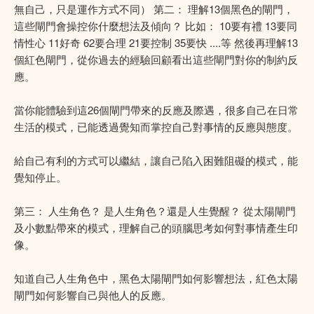
無自己，只是運作方式不同） 第二： 理解13個黑色的閘門，
這些閘門會操控你什麼想法及傾向？ 比如： 10要有禮 13要同
情性心 11好奇 62要合理 21要控制 35要快 ....等 然後再理解13
個紅色閘門，從你過去的經驗回顧看出這些閘門對你的制約反
應。
當你能體驗到這26個閘門帶來的反應及際遇，很多自己在日常
生活的模式，已能透過覺知而掌控自己對事情的反應與態度。
給自己有利的方式可以繼結，讓自己陷入困難阻礙的模式，能
覺知停止。
第三： 人生角色？ 是人生角色？還是人生覺醒？ 從太陽閘門
及小數點帶來的模式，理解自己的頭腦思考如何對事情產生印
像。
知道自己人生角色中，黑色太陽閘門如何影響想法，紅色太陽
閘門如何影響自己與他人的反應。