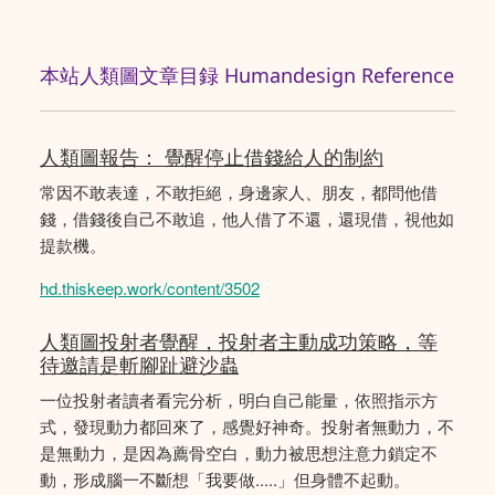
本站人類圖文章目録 Humandesign Reference
人類圖報告： 覺醒停止借錢給人的制約
常因不敢表達，不敢拒絕，身邊家人、朋友，都問他借
錢，借錢後自己不敢追，他人借了不還，還現借，視他如
提款機。
hd.thiskeep.work/content/3502
人類圖投射者覺醒，投射者主動成功策略，等
待邀請是斬腳趾避沙蟲
一位投射者讀者看完分析，明白自己能量，依照指示方
式，發現動力都回來了，感覺好神奇。投射者無動力，不
是無動力，是因為薦骨空白，動力被思想注意力鎖定不
動，形成腦一不斷想「我要做.....」但身體不起動。