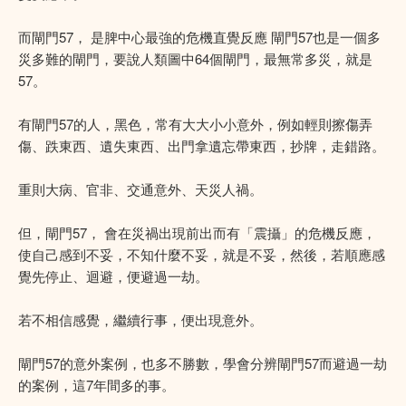
而閘門57， 是脾中心最強的危機直覺反應 閘門57也是一個多
災多難的閘門，要說人類圖中64個閘門，最無常多災，就是
57。
有閘門57的人，黑色，常有大大小小意外，例如輕則擦傷弄
傷、跌東西、遺失東西、出門拿遺忘帶東西，抄牌，走錯路。
重則大病、官非、交通意外、天災人禍。
但，閘門57， 會在災禍出現前出而有「震攝」的危機反應，
使自己感到不妥，不知什麼不妥，就是不妥，然後，若順應感
覺先停止、迴避，便避過一劫。
若不相信感覺，繼續行事，便出現意外。
閘門57的意外案例，也多不勝數，學會分辨閘門57而避過一劫
的案例，這7年間多的事。