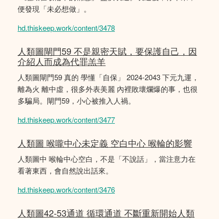
便發現「未必想做」。
hd.thiskeep.work/content/3478
人類圖閘門59 不是親密天賦，要保護自己，因
介紹人而成為代罪羔羊
人類圖閘門59 真的 學懂「自保」 2024-2043 下元九運，
離為火 離中虛，很多外表美麗 內裡敗壞爛爆的事，也很
多騙局。閘門59，小心被推入人禍。
hd.thiskeep.work/content/3477
人類圖 喉嚨中心未定義 空白中心 喉輪的影響
人類圖中 喉輪中心空白，不是「不說話」，當注意力在
看著東西，會自然說出話來。
hd.thiskeep.work/content/3476
人類圖42-53通道 循環通道 不斷重新開始人類