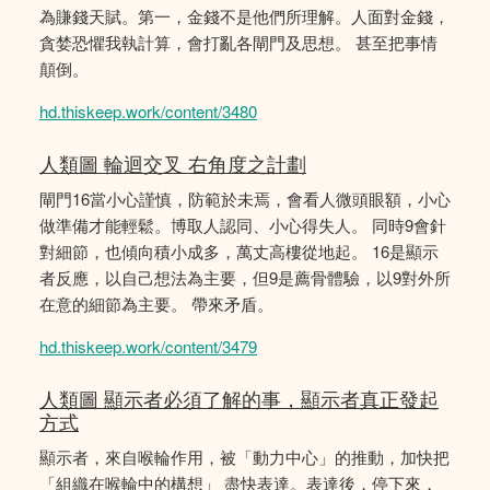
為賺錢天賦。第一，金錢不是他們所理解。人面對金錢，
貪婪恐懼我執計算，會打亂各閘門及思想。 甚至把事情
顛倒。
hd.thiskeep.work/content/3480
人類圖 輪迴交叉 右角度之計劃
閘門16當小心謹慎，防範於未焉，會看人微頭眼額，小心
做準備才能輕鬆。博取人認同、小心得失人。 同時9會針
對細節，也傾向積小成多，萬丈高樓從地起。 16是顯示
者反應，以自己想法為主要，但9是薦骨體驗，以9對外所
在意的細節為主要。 帶來矛盾。
hd.thiskeep.work/content/3479
人類圖 顯示者必須了解的事，顯示者真正發起
方式
顯示者，來自喉輪作用，被「動力中心」的推動，加快把
「組織在喉輪中的構想」 盡快表達。表達後，停下來，