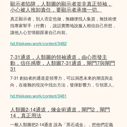
顯示者陷阱，人類圖的顯示者並非真正領袖，
小心被人推卸責任，要顯示者承擔一切。
真正顯示者，別人否定也做，無錢便找人集資，無技術便
找專家幫手（付費），說話實際地說服人相信自己所想，
讓他人心甘情願跟著自己向前。
hd.thiskeep.work/content/3482
7-31通道，人類圖的領袖通道，由心而發主
動，信任感覺，人類圖7-31通道，閘門7與閘門
31
7-31 創始者的通道是領導力，可以洞悉未來的潮流與走
向，在複雜的現況中找出方法，發揮影響力，引領眾人。
hd.thiskeep.work/content/3481
人類圖2-14通道，煉金術通道，閘門2，閘門
14，真正用法
一般人類圖把2-14通道 說為「黑石成金」，把他們定義