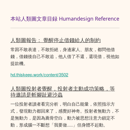
本站人類圖文章目録 Humandesign Reference
人類圖報告： 覺醒停止借錢給人的制約
常因不敢表達，不敢拒絕，身邊家人、朋友，都問他借
錢，借錢後自己不敢追，他人借了不還，還現借，視他如
提款機。
hd.thiskeep.work/content/3502
人類圖投射者覺醒，投射者主動成功策略，等
待邀請是斬腳趾避沙蟲
一位投射者讀者看完分析，明白自己能量，依照指示方
式，發現動力都回來了，感覺好神奇。投射者無動力，不
是無動力，是因為薦骨空白，動力被思想注意力鎖定不
動，形成腦一不斷想「我要做.....」但身體不起動。