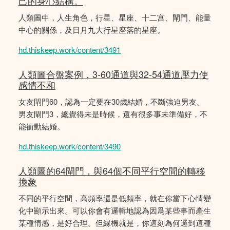
己的身心結構。
人類圖中，人生角色，行星、星座、十二宫、閘門、能量
中心的關係，及日月九大行星座落的星座。
hd.thiskeep.work/content/3491
人類圖合盤案例，3-60通道與32-54通道壓力使
感情不和
女友閘門60，認為一定要在30歲結婚，不斷強迫男友。
男友閘門3，總覺得未是時候，還有很多事未準備好，不
能衝動結婚。
hd.thiskeep.work/content/3490
人類圖的64閘門，與64個不同平行空間的轉移
換象
不同的平行空間，高頻率還是低頻率，就在你當下心情變
化中顯示出來。可以你會有邏輯地認為因爲某些事而產生
某種情感，是好合理。但縁機就是，你這刻為何邏到這種