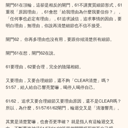
閘門61在頂輪，這卻是相反的閘門，61不講實質細節形式，61
重視「原因理由」，61會想「給我理由為什麼我要信你？」，
「任何事也必定有理由」，61追求誠信，追求事情的因由，要
明白理由，無理由，你說再清楚細節也不信不接受。
閘門62， 你再多理由也沒有用，要跟你傾清楚所有細節。
閘門61在想，閘門62在說。
61要理由，62要合理，完全的陰陽相錯。
又要理由，又要合理細節，還不夠「CLEAR清楚」嗎？
51/57，給人給自己響亮驚嚇，喝停人喝停自己。
61/62， 追求又要合理細節又要理由原因，還不是CLEAR嗎？
所以，為什麼，51/57/61/62閘門，輪迴交叉是「清澈響亮」。
其實是清楚驚嚇，也會否更準確？ 就是指人有這輪迴交叉