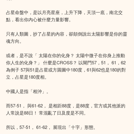
占星命盤中，是以月亮星座，上升下降，天頂一底，南北交
點，看出你內心被什麼力量影響。
只有人類圖，抄了占星的內容，卻顛倒說出太陽影響是你的靈
魂方向。
或者，是不說「 太陽在你的化身？ 太陽中微子在你身上推動
你人生的化身？」 什麼是CROSS？ 以閘門57，51， 61，62
為例子 57與51是占星或方㘣圖中180度，61與62也是180的對
立，占星是180度相。
中國人是指「相沖」。
而57-51， 與61-62， 是相距88度，是88度，官方或其他派的
人常說是88日！ 常混亂了日及度是不同。
所以，57-51， 61-62， 展現出「十字」形態。