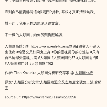
中，不斷重複被這51/57/61/62等四個閘門煩死嚇死自己吧。
直到自己醒覺離開這4個閘門的制約 耳根才真正清靜無我。
對不起，我用人性語氣說這篇文章。
不一樣的人類圖，給你另類覺醒解讀。
人類圖高階分析 https://www.renleitu.asia￼ #輪迴交叉不是人
生使命 #輪迴交叉如同鬼上身 #你的靈魂從你的心連結 #只有
自己能感受靈魂共震 #人類圖 #人類圖閘門57 #人類圖閘門51
#人類圖閘門61 #人類圖閘門62
作者: Titan Kazuhiro 人類圖分析研究專家 @
人類圖分析
原文:
人類圖分析文章:人類圖輪迴交叉左角度之號角，清澈響
亮
source url:
https://www.renleitu.asia/blog/3356