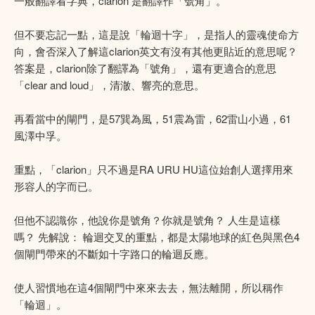
一般翻譯看字典，clarion 是翻譯作「號角」。
但不要忘記一點，這是說「輪迴十字」，是指人的靈魂使命方
向，會否深入了解這clarion英文有沒有其他更貼近的意思呢？
答案是，clarion除了翻譯為「號角」，還有更適合的意思
「clear and loud」，清澈、響亮的意思。
再看當中的閘門，是57巽為風，51震為雷，62雷山小過，61
風澤中孚。
重點，「clarion」只不過是RA URU HU這位始創人選擇用來
形容人的字而已。
但他不認識你，他說你是號角？你就是號角？ 人生是這樣
嗎？ 先解說： 輪迴交叉的重點，都是太陽地球的紅色與黑色4
個閘門帶來的不斷如十字路口的輪迴反應。
使人習慣地在這4個閘門中來來去去，無法離開，所以稱作
「輪迴」。