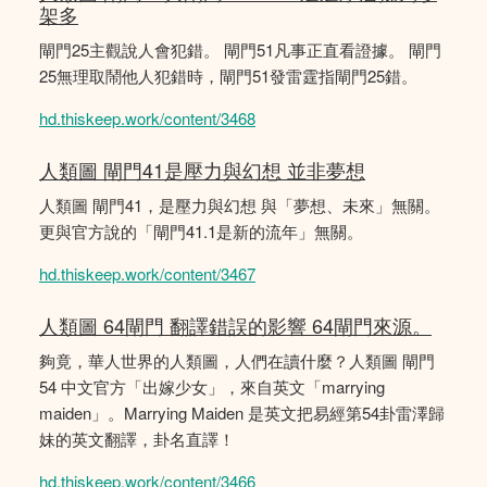
架多
閘門25主觀說人會犯錯。 閘門51凡事正直看證據。 閘門
25無理取鬧他人犯錯時，閘門51發雷霆指閘門25錯。
hd.thiskeep.work/content/3468
人類圖 閘門41是壓力與幻想 並非夢想
人類圖 閘門41，是壓力與幻想 與「夢想、未來」無關。
更與官方說的「閘門41.1是新的流年」無關。
hd.thiskeep.work/content/3467
人類圖 64閘門 翻譯錯誤的影響 64閘門來源。
夠竟，華人世界的人類圖，人們在讀什麼？人類圖 閘門
54 中文官方「出嫁少女」，來自英文「marrying
maiden」。Marrying Maiden 是英文把易經第54卦雷澤歸
妹的英文翻譯，卦名直譯！
hd.thiskeep.work/content/3466