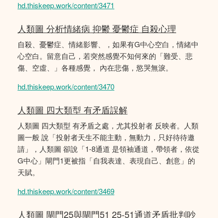
hd.thiskeep.work/content/3471
人類圖 分析情緒病 抑鬱 憂鬱症 自殺心理
自殺、憂鬱症、情緒影響、，如果有G中心空白，情緒中
心空白。留意自己，若突然感覺不知何來的「難受、悲
傷、空虛、」各種感覺， 內在悲傷，慾哭無淚。
hd.thiskeep.work/content/3470
人類圖 四大類型 有矛盾誤解
人類圖 四大類型 有矛盾之處，尤其投射者 反映者。人類
圖一般 說「投射者天生不能主動，無動力，只好待待邀
請」，人類圖 卻說「1-8通道 是領袖通道，帶領者，依從
G中心」閘門1更被指「自我表達、表現自己、創意」的
天賦。
hd.thiskeep.work/content/3469
人類圖 閘門25與閘門51 25-51通道矛盾批判吵