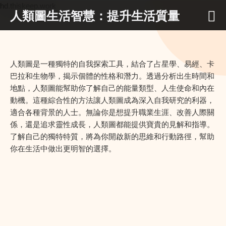
hd.thiskeep.work
人類圖生活智慧：提升生活質量
人類圖是一種獨特的自我探索工具，結合了占星學、易經、卡
巴拉和生物學，揭示個體的性格和潛力。透過分析出生時間和
地點，人類圖能幫助你了解自己的能量類型、人生使命和內在
動機。這種綜合性的方法讓人類圖成為深入自我研究的利器，
適合各種背景的人士。無論你是想提升職業生涯、改善人際關
係，還是追求靈性成長，人類圖都能提供寶貴的見解和指導。
了解自己的獨特特質，將為你開啟新的思維和行動路徑，幫助
你在生活中做出更明智的選擇。