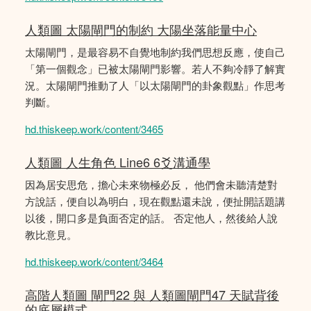
人類圖 太陽閘門的制約 大陽坐落能量中心
太陽閘門，是最容易不自覺地制約我們思想反應，使自己
「第一個觀念」已被太陽閘門影響。若人不夠冷靜了解實
況。太陽閘門推動了人「以太陽閘門的卦象觀點」作思考
判斷。
hd.thiskeep.work/content/3465
人類圖 人生角色 Line6 6爻溝通學
因為居安思危，擔心未來物極必反， 他們會未聽清楚對
方說話，便自以為明白，現在觀點還未說，便扯開話題講
以後，開口多是負面否定的話。 否定他人，然後給人說
教比意見。
hd.thiskeep.work/content/3464
高階人類圖 閘門22 與 人類圖閘門47 天賦背後
的底層模式