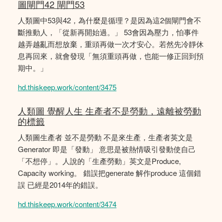
圖閘門42 閘門53
人類圖中53與42，為什麼是循理？是因為這2個閘門會不
斷推動人，「從新再開始過。」 53會因為壓力，怕事件
越弄越亂而想放棄，重頭再做一次才安心。若然先冷靜休
息再回來，就會發現「無須重頭再做，也能一修正回到預
期中。」
hd.thiskeep.work/content/3475
人類圖 覺醒人生 生產者不是勞動，遠離被勞動
的標籤
人類圖生產者 並不是勞動 不是來生產，生產者英文是
Generator 即是「發動」 意思是被熱情吸引發動使自己
「不想停」。人說的「生產勞動」英文是Produce,
Capacity working。 錯誤把generate 解作produce 這個錯
誤 已經是2014年的錯誤。
hd.thiskeep.work/content/3474