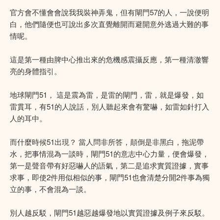
官方會不懂會會說我我裝神弄鬼，但有閘門57的人，一說便明
白，他們隨便也可說出多次直覺離開而避開意外逃過大難的事
情呢。
這是第一種由脾中心推出來的危機感震攝反應，第一種清澈響
亮的身體指引。
地球閘門51， 這是震為雷，是雷的閘門，雷，就是爆發，如
雷貫耳，有51的人說話，別人聽起來會有驚嚇，如雷如針打入
人的耳中。
而什麼時候51出現？ 當人問非所答，顛倒是非黑白，拖泥帶
水，把事情混為一談時，閘門51的意志中心力量，便會爆發，
第一是聲音帶有好惡嚇人的語氣，第二是追求實質證據，實事
求事，即使2件用似相似的事，閘門51也會清楚分開2件事為獨
立的事，不會混為一談。
別人越反駁，閘門51越惡越爆發地以實質證據及例子來反駁。