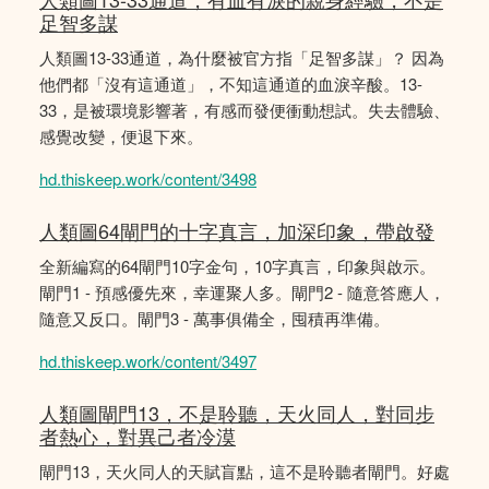
足智多謀
人類圖13-33通道，為什麼被官方指「足智多謀」？ 因為
他們都「沒有這通道」，不知這通道的血淚辛酸。13-
33，是被環境影響著，有感而發便衝動想試。失去體驗、
感覺改變，便退下來。
hd.thiskeep.work/content/3498
人類圖64閘門的十字真言，加深印象，帶啟發
全新編寫的64閘門10字金句，10字真言，印象與啟示。
閘門1 - 預感優先來，幸運聚人多。閘門2 - 隨意答應人，
隨意又反口。閘門3 - 萬事俱備全，囤積再準備。
hd.thiskeep.work/content/3497
人類圖閘門13，不是聆聽，天火同人，對同步
者熱心，對異己者冷漠
閘門13，天火同人的天賦盲點，這不是聆聽者閘門。好處