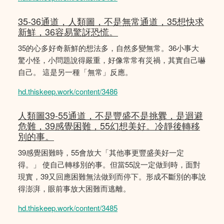
35-36通道，人類圖，不是無常通道，35想快求
新鮮，36容易驚訝恐慌。
35的心多好奇新鮮的想法多，自然多變無常。36小事大
驚小怪，小問題說得嚴重，好像常常有災禍，其實自己嚇
自己。 這是另一種「無常」反應。
hd.thiskeep.work/content/3486
人類圖39-55通道，不是豐盛不是挑釁，是迴避
危難，39感覺困難，55幻想美好。冷靜後轉移
別的事。
39感覺困難時，55會放大「其他事更豐盛美好一定
得。」 使自己轉移別的事。但當55說一定做到時，面對
現實，39又回應困難無法做到而停下。形成不斷別的事說
得澎湃，眼前事放大困難而逃離。
hd.thiskeep.work/content/3485