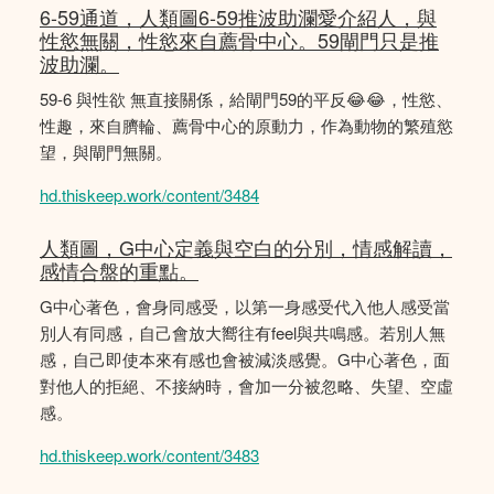
6-59通道，人類圖6-59推波助瀾愛介紹人，與
性慾無關，性慾來自薦骨中心。59閘門只是推
波助瀾。
59-6 與性欲 無直接關係，給閘門59的平反😂😂，性慾、
性趣，來自臍輪、薦骨中心的原動力，作為動物的繁殖慾
望，與閘門無關。
hd.thiskeep.work/content/3484
人類圖，G中心定義與空白的分別，情感解讀，
感情合盤的重點。
G中心著色，會身同感受，以第一身感受代入他人感受當
別人有同感，自己會放大嚮往有feel與共鳴感。若別人無
感，自己即使本來有感也會被減淡感覺。G中心著色，面
對他人的拒絕、不接納時，會加一分被忽略、失望、空虛
感。
hd.thiskeep.work/content/3483