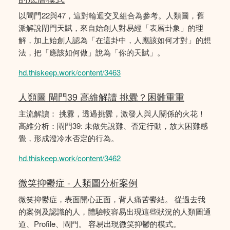
以閘門22與47，這對輪迴交叉組合為參考。人類圖，舊
派解說閘門天賦，來自始創人對易經「表層卦象」的理
解，加上始創人認為「在這卦中，人應該如何才對」的想
法，把「應該如何做」說為「你的天賦」。
hd.thiskeep.work/content/3463
人類圖 閘門39 高維解讀 挑釁？困難重重
主流解讀： 挑釁，透過挑釁，激發人與人關係的火花！
高維分析：閘門39: 未做先說難、否定行動，放大困難感
覺，形成潑冷水否定的行為。
hd.thiskeep.work/content/3462
微笑抑鬱症 - 人類圖分析案例
微笑抑鬱症，表面開心正面，背人痛苦鬰結。 從過去我
的案例及認識的人，體驗較容易出現這些狀況的人類圖通
道、Profile、閘門。 容易出現微笑抑鬱的模式。