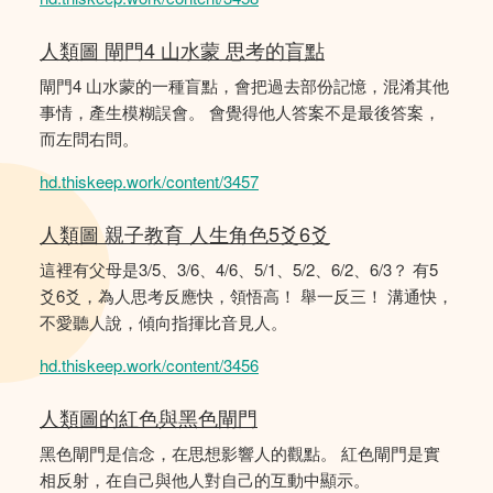
人類圖 閘門4 山水蒙 思考的盲點
閘門4 山水蒙的一種盲點，會把過去部份記憶，混淆其他
事情，產生模糊誤會。 會覺得他人答案不是最後答案，
而左問右問。
hd.thiskeep.work/content/3457
人類圖 親子教育 人生角色5爻6爻
這裡有父母是3/5、3/6、4/6、5/1、5/2、6/2、6/3？ 有5
爻6爻，為人思考反應快，領悟高！ 舉一反三！ 溝通快，
不愛聽人說，傾向指揮比音見人。
hd.thiskeep.work/content/3456
人類圖的紅色與黑色閘門
黑色閘門是信念，在思想影響人的觀點。 紅色閘門是實
相反射，在自己與他人對自己的互動中顯示。