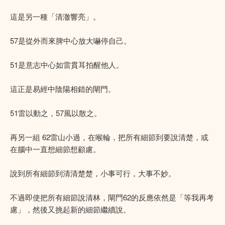
這是另一種「清澈響亮」。
57是從外而來脾中心放大嚇停自己。
51是意志中心如雷貫耳拍醒他人。
這正是易經中陰陽相錯的閘門。
51雷以動之，57風以散之。
再另一組 62雷山小過，在喉輪，把所有細節到要說清楚，或
在腦中一直想細節想顧慮。
說到所有細節到清清楚楚，小事可行，大事不妙。
不過即使把所有細節說清林，閘門62的反應依然是「等我再考
慮」，然後又挑起新的細節繼續說。