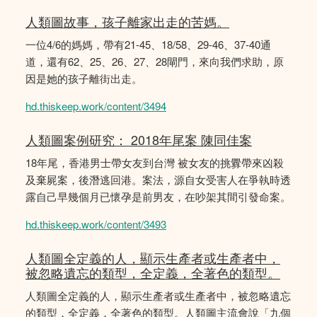
人類圖故事，孩子離家出走的苦媽。
一位4/6的媽媽，帶有21-45、18/58、29-46、37-40通
道，還有62、25、26、27、28閘門，來向我們求助，原
因是她的孩子離街出走。
hd.thiskeep.work/content/3494
人類圖案例研究： 2018年尾案 陳同佳案
18年尾，香港男士帶女友到台灣 被女友的挑釁帶來凶殺
及棄屍案，後潛逃回港。案法，源自女受害人在爭執時透
露自己早幾個月已懷孕是前男友，在吵架其間引發命案。
hd.thiskeep.work/content/3493
人類圖全定義的人，顯示生產者或生產者中，
被忽略遺忘的類型，全定義，全著色的類型。
人類圖全定義的人，顯示生產者或生產者中，被忽略遺忘
的類型，全定義，全著色的類型。人類圖主流會說「九個