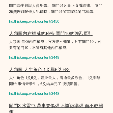
閘門25主觀說人會犯錯。 閘門51凡事正直看證據。 閘門
25無理取鬧他人犯錯時，閘門51發雷霆指閘門25錯。
hd.thiskeep.work/content/3450
人類圖內在權威的秘密 閘門10的強烈原則
人類圖 最強內在權威，官方也不知道，凡有閘門10，只
要有閘門10，不管有其他內在權威。
hd.thiskeep.work/content/3449
人類圖 人生角色 1爻與6爻 6/2
人生角色 1爻6爻，差距最大，溝通最多誤會。 1爻剛剛
開始 事情未發生，6爻結局完了 後續影響。
hd.thiskeep.work/content/3448
閘門3 水雷屯 萬事要俱備 不斷做準備 而不敢開
始