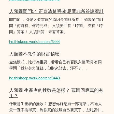
人類圖閘門51 正直清楚明確 忌問非所答說廢計
閘門51 ，引爆大發雷霆的原因是問非所答！ 如果閘門51
問「何時有、何時完成」 只須要回答「時間」 沒有「時
間」答案！ 只須回答「未有答案」
hd.thiskeep.work/content/3444
人類圖不教你的財富秘密
金錢模式，比行為重要，看看自己有否跌入個黑洞 有同
學問「我好努力賺錢，但財來財去。淨不了。」
hd.thiskeep.work/content/3443
人類圖 生產者的挫敗是怎樣？ 薦體回應真的有
用？
什麼是生產者的挫敗？ 想想你好想買一部電話，不過大
貴一直不捨得買，到你真的說服自己要買了，去到店中，