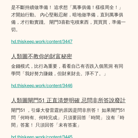
是不斷持續做準備！ 追求想「萬事俱備！樣樣周全！」
才開始行動。 內心堅毅忍耐，暗地做準備，直到萬事俱
備，才行動實踐。 閘門3喜歡屯積東西，買買買，準備一
切。
hd.thiskeep.work/content/3447
人類圖不教你的財富秘密
金錢模式，比行為重要，看看自己有否跌入個黑洞 有同
學問「我好努力賺錢，但財來財去。淨不了。」
hd.thiskeep.work/content/3446
人類圖閘門51 正直清楚明確 忌問非所答說廢計
閘門51 ，引爆大發雷霆的原因是問非所答！ 如果閘門51
問「何時有、何時完成」 只須要回答「時間」 沒有「時
間」答案！ 只須回答「未有答案」
hd.thiskeep.work/content/3445