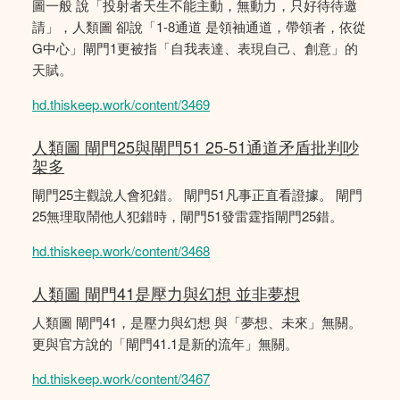
圖一般 說「投射者天生不能主動，無動力，只好待待邀
請」，人類圖 卻說「1-8通道 是領袖通道，帶領者，依從
G中心」閘門1更被指「自我表達、表現自己、創意」的
天賦。
hd.thiskeep.work/content/3469
人類圖 閘門25與閘門51 25-51通道矛盾批判吵
架多
閘門25主觀說人會犯錯。 閘門51凡事正直看證據。 閘門
25無理取鬧他人犯錯時，閘門51發雷霆指閘門25錯。
hd.thiskeep.work/content/3468
人類圖 閘門41是壓力與幻想 並非夢想
人類圖 閘門41，是壓力與幻想 與「夢想、未來」無關。
更與官方說的「閘門41.1是新的流年」無關。
hd.thiskeep.work/content/3467