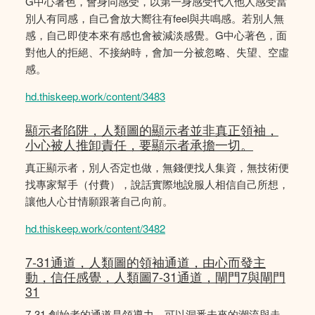
G中心著色，會身同感受，以第一身感受代入他人感受當
別人有同感，自己會放大嚮往有feel與共鳴感。若別人無
感，自己即使本來有感也會被減淡感覺。G中心著色，面
對他人的拒絕、不接納時，會加一分被忽略、失望、空虛
感。
hd.thiskeep.work/content/3483
顯示者陷阱，人類圖的顯示者並非真正領袖，
小心被人推卸責任，要顯示者承擔一切。
真正顯示者，別人否定也做，無錢便找人集資，無技術便
找專家幫手（付費），說話實際地說服人相信自己所想，
讓他人心甘情願跟著自己向前。
hd.thiskeep.work/content/3482
7-31通道，人類圖的領袖通道，由心而發主
動，信任感覺，人類圖7-31通道，閘門7與閘門
31
7-31 創始者的通道是領導力，可以洞悉未來的潮流與走