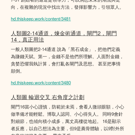
向，在複雜的現況中找出方法，發揮影響力，引領眾人。
hd.thiskeep.work/content/3481
人類圖2-14通道，煉金術通道，閘門2，閘門
14，真正用法
一般人類圖把2-14通道 說為「黑石成金」，把他們定義
為賺錢天賦。第一，金錢不是他們所理解。人面對金錢，
貪婪恐懼我執計算，會打亂各閘門及思想。 甚至把事情
顛倒。
hd.thiskeep.work/content/3480
人類圖 輪迴交叉 右角度之計劃
閘門16當小心謹慎，防範於未焉，會看人微頭眼額，小心
做準備才能輕鬆。博取人認同、小心得失人。 同時9會針
對細節，也傾向積小成多，萬丈高樓從地起。 16是顯示
者反應，以自己想法為主要，但9是薦骨體驗，以9對外所