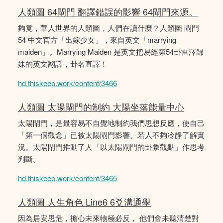
人類圖 64閘門 翻譯錯誤的影響 64閘門來源。
夠竟，華人世界的人類圖，人們在讀什麼？人類圖 閘門
54 中文官方「出嫁少女」，來自英文「marrying
maiden」。Marrying Maiden 是英文把易經第54卦雷澤歸
妹的英文翻譯，卦名直譯！
hd.thiskeep.work/content/3466
人類圖 太陽閘門的制約 大陽坐落能量中心
太陽閘門，是最容易不自覺地制約我們思想反應，使自己
「第一個觀念」已被太陽閘門影響。若人不夠冷靜了解實
況。太陽閘門推動了人「以太陽閘門的卦象觀點」作思考
判斷。
hd.thiskeep.work/content/3465
人類圖 人生角色 Line6 6爻溝通學
因為居安思危，擔心未來物極必反， 他們會未聽清楚對