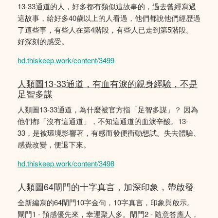
13-33通道的人，好多都有類似這故事的，過去曾經寫過
這故事，給好多40歲以上的人看過，他們都說他們經歴過
了這些事，有些人在第4階段，有些人已走到第5階段。
好深刻的感受。
hd.thiskeep.work/content/3499
人類圖13-33通道，有血有淚的親身經驗，不是
足智多謀
人類圖13-33通道，為什麼被官方指「足智多謀」？ 因為
他們都「沒有這通道」，不知這通道的血淚辛酸。13-
33，是被環境影響著，有感而發便衝動想試。失去體驗、
感覺改變，便退下來。
hd.thiskeep.work/content/3498
人類圖64閘門的十字真言，加深印象，帶啟發
全新編寫的64閘門10字金句，10字真言，印象與啟示。
閘門1 - 預感優先來，幸運聚人多。閘門2 - 隨意答應人，