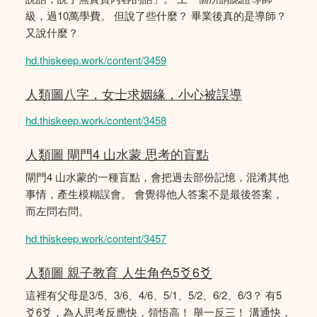
級，過10萬學費。 但說了些什麼？ 畢業後真的是導師？
又說什麼？
hd.thiskeep.work/content/3459
人類圖八字，女士求姻緣，小心被誤導
hd.thiskeep.work/content/3458
人類圖 閘門4 山水蒙 思考的盲點
閘門4 山水蒙的一種盲點，會把過去部份記憶，混淆其他
事情，產生模糊誤會。 會覺得他人答案不是最後答案，
而左問右問。
hd.thiskeep.work/content/3457
人類圖 親子教育 人生角色5爻6爻
這裡有父母是3/5、3/6、4/6、5/1、5/2、6/2、6/3？ 有5
爻6爻，為人思考反應快，領悟高！ 舉一反三！ 溝通快，