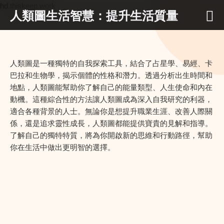
hd.thiskeep.work
人類圖生活智慧：提升生活質量
人類圖是一種獨特的自我探索工具，結合了占星學、易經、卡
巴拉和生物學，揭示個體的性格和潛力。透過分析出生時間和
地點，人類圖能幫助你了解自己的能量類型、人生使命和內在
動機。這種綜合性的方法讓人類圖成為深入自我研究的利器，
適合各種背景的人士。無論你是想提升職業生涯、改善人際關
係，還是追求靈性成長，人類圖都能提供寶貴的見解和指導。
了解自己的獨特特質，將為你開啟新的思維和行動路徑，幫助
你在生活中做出更明智的選擇。