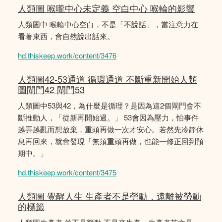
人類圖 喉嚨中心未定義 空白中心 喉輪的影響
人類圖中 喉輪中心空白，不是「不說話」，當注意力在
看著東西，會自然說出話來。
hd.thiskeep.work/content/3476
人類圖42-53通道 循環通道 不斷重新開始人類
圖閘門42 閘門53
人類圖中53與42，為什麼是循理？是因為這2個閘門會不
斷推動人，「從新再開始過。」 53會因為壓力，怕事件
越弄越亂而想放棄，重頭再做一次才安心。若然先冷靜休
息再回來，就會發現「無須重頭再做，也能一修正回到預
期中。」
hd.thiskeep.work/content/3475
人類圖 覺醒人生 生產者不是勞動，遠離被勞動
的標籤