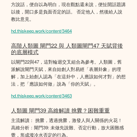
方說話，便自以為明白，現在觀點還未說，便扯開話題講
以後，開口多是負面否定的話。 否定他人，然後給人說
教比意見。
hd.thiskeep.work/content/3464
高階人類圖 閘門22 與 人類圖閘門47 天賦背後
的底層模式
以閘門22與47，這對輪迴交叉組合為參考。人類圖，舊
派解說閘門天賦，來自始創人對易經「表層卦象」的理
解，加上始創人認為「在這卦中，人應該如何才對」的想
法，把「應該如何做」說為「你的天賦」。
hd.thiskeep.work/content/3463
人類圖 閘門39 高維解讀 挑釁？困難重重
主流解讀： 挑釁，透過挑釁，激發人與人關係的火花！
高維分析：閘門39: 未做先說難、否定行動，放大困難感
覺，形成潑冷水否定的行為。