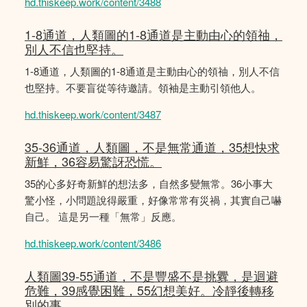
hd.thiskeep.work/content/3488
1-8通道，人類圖的1-8通道是主動由心的領䄂，
別人不信也堅持。
1-8通道，人類圖的1-8通道是主動由心的領䄂，別人不信
也堅持。不要盲從等待邀請。領袖是主動引領他人。
hd.thiskeep.work/content/3487
35-36通道，人類圖，不是無常通道，35想快求
新鮮，36容易驚訝恐慌。
35的心多好奇新鮮的想法多，自然多變無常。36小事大
驚小怪，小問題說得嚴重，好像常常有災禍，其實自己嚇
自己。 這是另一種「無常」反應。
hd.thiskeep.work/content/3486
人類圖39-55通道，不是豐盛不是挑釁，是迴避
危難，39感覺困難，55幻想美好。冷靜後轉移
別的事。