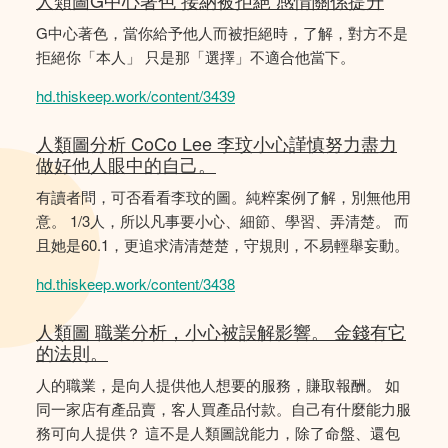
人類圖G中心著色 接納被拒絕 感情關係提升
G中心著色，當你給予他人而被拒絕時，了解，對方不是
拒絕你「本人」 只是那「選擇」不適合他當下。
hd.thiskeep.work/content/3439
人類圖分析 CoCo Lee 李玟小心謹慎努力盡力
做好他人眼中的自己。
有讀者問，可否看看李玟的圖。純粹案例了解，別無他用
意。 1/3人，所以凡事要小心、細節、學習、弄清楚。 而
且她是60.1，更追求清清楚楚，守規則，不易輕舉妄動。
hd.thiskeep.work/content/3438
人類圖 職業分析，小心被誤解影響。 金錢有它
的法則。
人的職業，是向人提供他人想要的服務，賺取報酬。 如
同一家店有產品賣，客人買產品付款。自己有什麼能力服
務可向人提供？ 這不是人類圖說能力，除了命盤、還包