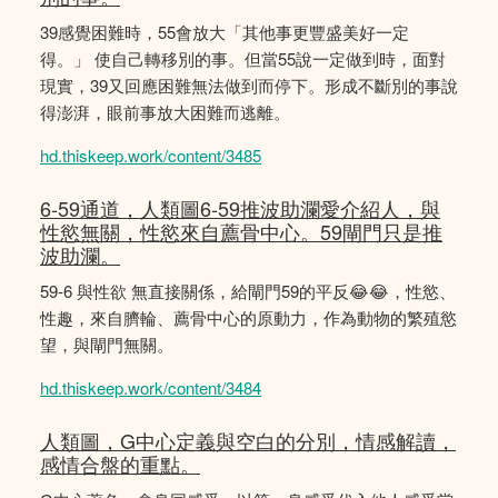
39感覺困難時，55會放大「其他事更豐盛美好一定
得。」 使自己轉移別的事。但當55說一定做到時，面對
現實，39又回應困難無法做到而停下。形成不斷別的事說
得澎湃，眼前事放大困難而逃離。
hd.thiskeep.work/content/3485
6-59通道，人類圖6-59推波助瀾愛介紹人，與
性慾無關，性慾來自薦骨中心。59閘門只是推
波助瀾。
59-6 與性欲 無直接關係，給閘門59的平反😂😂，性慾、
性趣，來自臍輪、薦骨中心的原動力，作為動物的繁殖慾
望，與閘門無關。
hd.thiskeep.work/content/3484
人類圖，G中心定義與空白的分別，情感解讀，
感情合盤的重點。