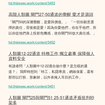
hd.thiskeep.work/content/3453
高階人類圖 閘門27-50通道的覺醒 愛才是源頭
「閘門50的深層覺醒，是愛與價值。」 「一切你願意選
擇的責任，背後都是愛！因為你愛他們，你在乎他們，所
以你從他們身上投射危機感，使你閘門50放大責任感。」
hd.thiskeep.work/content/3452
人類圖12-22通道 特務工作 獨立處事 保障個人
資料安全
有讀者問「人類圖中12-22適合做什麼？是怎樣的通
道？」 我即時想到「特工，私隱專員，網絡保案，還有
那些以打扮、形象師，以外表掩人耳目的工作」
hd.thiskeep.work/content/3451
人類圖 閘門25與閘門51 25-51通道矛盾批判吵
架多