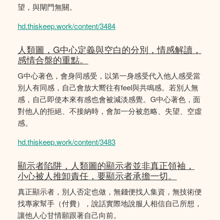
望，與閘門無關。
hd.thiskeep.work/content/3484
人類圖，G中心定義與空白的分別，情感解讀，
感情合盤的重點。
G中心著色，會身同感受，以第一身感受代入他人感受當
別人有同感，自己會放大嚮往有feel與共鳴感。若別人無
感，自己即使本來有感也會被減淡感覺。G中心著色，面
對他人的拒絕、不接納時，會加一分被忽略、失望、空虛
感。
hd.thiskeep.work/content/3483
顯示者陷阱，人類圖的顯示者並非真正領袖，
小心被人推卸責任，要顯示者承擔一切。
真正顯示者，別人否定也做，無錢便找人集資，無技術便
找專家幫手（付費），說話實際地說服人相信自己所想，
讓他人心甘情願跟著自己向前。