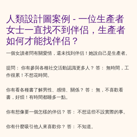
人類設計圖案例 - 一位生產者
女士一直找不到伴侣，生產者
如何才能找伴侣？
一個女讀者問有關愛情，還未找到伴侣！她說自己是生產者。
提問： 你有參與各種社交活動認識更多人？ 答： 無時間，工
作很累！不想花時間。
你有看各種書了解男性、感情、關係？ 答： 無，不喜歡看
書，好煩！有時間都睡多一點。
你有想像要一個怎樣的伴侣？ 答： 不想這些不設實際的事。
你有什麼吸引他人來喜歡你？ 答： 不知道。