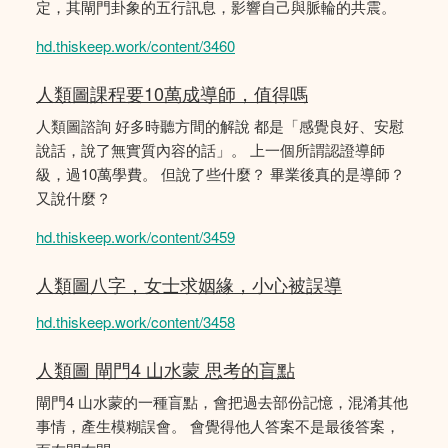
定，其閘門卦象的五行訊息，影響自己與脈輪的共震。
hd.thiskeep.work/content/3460
人類圖課程要10萬成導師，值得嗎
人類圖諮詢 好多時聽方間的解說 都是「感覺良好、安慰
說話，說了無實質內容的話」。 上一個所謂認證導師
級，過10萬學費。 但說了些什麼？ 畢業後真的是導師？
又說什麼？
hd.thiskeep.work/content/3459
人類圖八字，女士求姻緣，小心被誤導
hd.thiskeep.work/content/3458
人類圖 閘門4 山水蒙 思考的盲點
閘門4 山水蒙的一種盲點，會把過去部份記憶，混淆其他
事情，產生模糊誤會。 會覺得他人答案不是最後答案，