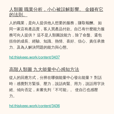
人類圖 職業分析，小心被誤解影響。 金錢有它
的法則。
人的職業，是向人提供他人想要的服務，賺取報酬。 如
同一家店有產品賣，客人買產品付款。自己有什麼能力服
務可向人提供？ 這不是人類圖說能力，除了命盤、還包
括你的成長、經驗、知識、熱情、喜好、信心、責任承擔
力、及為人解決問題的能力與心態。
hd.thiskeep.work/content/3437
高階人類圖 九大能量中心感知方法
從人的回應方式，分辨在哪個能量中心發出能量？ 對話
時：感覺對方緊張、壓力，說話肉緊、用力，說話用字決
絕、傾向否定，未審先判「不可能」。 使自己也感壓
力。
hd.thiskeep.work/content/3436