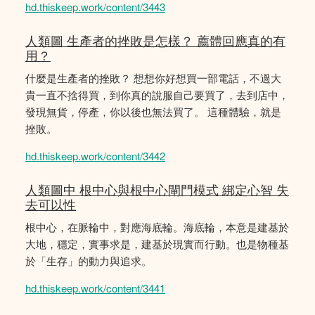
hd.thiskeep.work/content/3443
人類圖 生產者的挫敗是怎樣？ 薦體回應真的有
用？
什麼是生產者的挫敗？ 想想你好想買一部電話，不過大
貴一直不捨得買，到你真的說服自己要買了，去到店中，
發現無貨，停產，你以後也無法買了。 這種體驗，就是
挫敗。
hd.thiskeep.work/content/3442
人類圖中 根中心與根中心閘門模式 綁定心智 失
去可以性
根中心，在脈輪中，對應海底輪。海底輪，本意是建基於
大地，穩定，實事求是，建基於現實而行動。也是物種基
於「生存」的動力與追求。
hd.thiskeep.work/content/3441