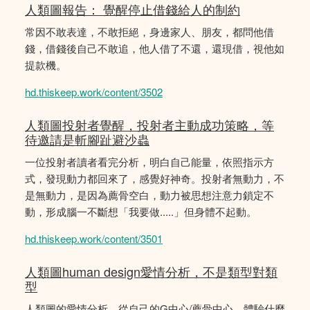
人類圖報告： 覺醒停止借錢給人的制約
常因不敢表達，不敢拒絕，身邊家人、朋友，都問他借
錢，借錢後自己不敢追，他人借了不還，還現借，視他如
提款機。
hd.thiskeep.work/content/3502
人類圖投射者覺醒，投射者主動成功策略，等
待邀請是斬腳趾避沙蟲
一位投射者讀者看完分析，明白自己能量，依照指示方
式，發現動力都回來了，感覺好神奇。投射者無動力，不
是無動力，是因為薦骨空白，動力被思想注意力鎖定不
動，形成腦一不斷想「我要做.....」但身體不起動。
hd.thiskeep.work/content/3501
人類圖human design愛情分析，不是類型對類
型
人類圖的愛情分析，從自己的G中心/薦骨中心，體驗什麼