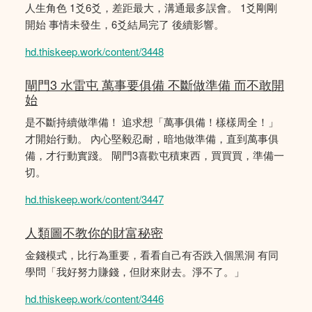
人生角色 1爻6爻，差距最大，溝通最多誤會。 1爻剛剛
開始 事情未發生，6爻結局完了 後續影響。
hd.thiskeep.work/content/3448
閘門3 水雷屯 萬事要俱備 不斷做準備 而不敢開
始
是不斷持續做準備！ 追求想「萬事俱備！樣樣周全！」
才開始行動。 內心堅毅忍耐，暗地做準備，直到萬事俱
備，才行動實踐。 閘門3喜歡屯積東西，買買買，準備一
切。
hd.thiskeep.work/content/3447
人類圖不教你的財富秘密
金錢模式，比行為重要，看看自己有否跌入個黑洞 有同
學問「我好努力賺錢，但財來財去。淨不了。」
hd.thiskeep.work/content/3446