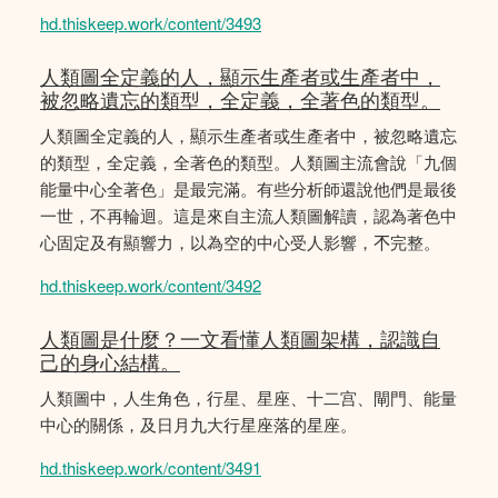
hd.thiskeep.work/content/3493
人類圖全定義的人，顯示生產者或生產者中，
被忽略遺忘的類型，全定義，全著色的類型。
人類圖全定義的人，顯示生產者或生產者中，被忽略遺忘
的類型，全定義，全著色的類型。人類圖主流會說「九個
能量中心全著色」是最完滿。有些分析師還說他們是最後
一世，不再輪迴。這是來自主流人類圖解讀，認為著色中
心固定及有顯響力，以為空的中心受人影響，𣎴完整。
hd.thiskeep.work/content/3492
人類圖是什麼？一文看懂人類圖架構，認識自
己的身心結構。
人類圖中，人生角色，行星、星座、十二宫、閘門、能量
中心的關係，及日月九大行星座落的星座。
hd.thiskeep.work/content/3491