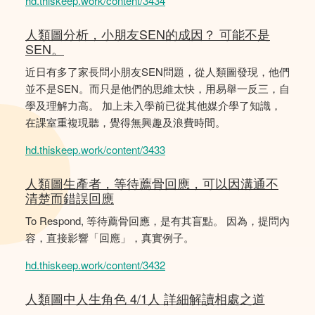
hd.thiskeep.work/content/3434
人類圖分析，小朋友SEN的成因？ 可能不是
SEN。
近日有多了家長問小朋友SEN問題，從人類圖發現，他們
並不是SEN。而只是他們的思維太快，用易舉一反三，自
學及理解力高。 加上未入學前已從其他媒介學了知識，
在課室重複現聽，覺得無興趣及浪費時間。
hd.thiskeep.work/content/3433
人類圖生產者，等待薦骨回應，可以因溝通不
清楚而錯誤回應
To Respond, 等待薦骨回應，是有其盲點。 因為，提問內
容，直接影響「回應」，真實例子。
hd.thiskeep.work/content/3432
人類圖中人生角色 4/1人 詳細解讀相處之道