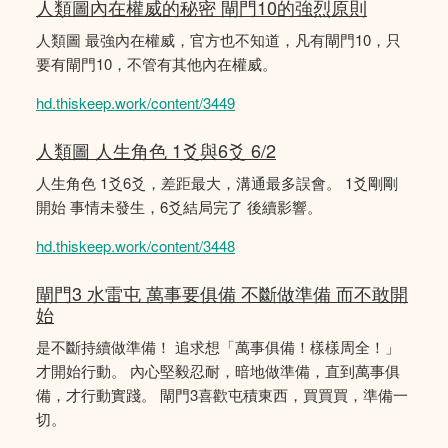
人類圖內在權威的秘密 閘門10的強烈原則
人類圖 最強內在權威，官方也不知道，凡有閘門10，只
要有閘門10，不管有其他內在權威。
hd.thiskeep.work/content/3449
人類圖 人生角色 1爻與6爻 6/2
人生角色 1爻6爻，差距最大，溝通最多誤會。 1爻剛剛
開始 事情未發生，6爻結局完了 後續影響。
hd.thiskeep.work/content/3448
閘門3 水雷屯 萬事要俱備 不斷做準備 而不敢開
始
是不斷持續做準備！ 追求想「萬事俱備！樣樣周全！」
才開始行動。 內心堅毅忍耐，暗地做準備，直到萬事俱
備，才行動實踐。 閘門3喜歡屯積東西，買買買，準備一
切。