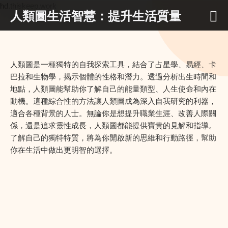
hd.thiskeep.work
人類圖生活智慧：提升生活質量
人類圖是一種獨特的自我探索工具，結合了占星學、易經、卡
巴拉和生物學，揭示個體的性格和潛力。透過分析出生時間和
地點，人類圖能幫助你了解自己的能量類型、人生使命和內在
動機。這種綜合性的方法讓人類圖成為深入自我研究的利器，
適合各種背景的人士。無論你是想提升職業生涯、改善人際關
係，還是追求靈性成長，人類圖都能提供寶貴的見解和指導。
了解自己的獨特特質，將為你開啟新的思維和行動路徑，幫助
你在生活中做出更明智的選擇。