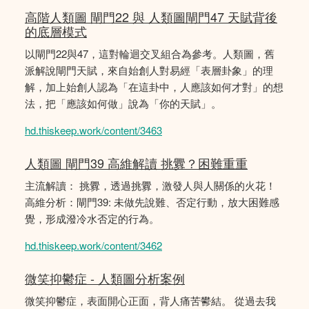
高階人類圖 閘門22 與 人類圖閘門47 天賦背後
的底層模式
以閘門22與47，這對輪迴交叉組合為參考。人類圖，舊
派解說閘門天賦，來自始創人對易經「表層卦象」的理
解，加上始創人認為「在這卦中，人應該如何才對」的想
法，把「應該如何做」說為「你的天賦」。
hd.thiskeep.work/content/3463
人類圖 閘門39 高維解讀 挑釁？困難重重
主流解讀： 挑釁，透過挑釁，激發人與人關係的火花！
高維分析：閘門39: 未做先說難、否定行動，放大困難感
覺，形成潑冷水否定的行為。
hd.thiskeep.work/content/3462
微笑抑鬱症 - 人類圖分析案例
微笑抑鬱症，表面開心正面，背人痛苦鬰結。 從過去我