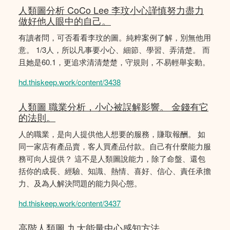
人類圖分析 CoCo Lee 李玟小心謹慎努力盡力
做好他人眼中的自己。
有讀者問，可否看看李玟的圖。純粹案例了解，別無他用
意。 1/3人，所以凡事要小心、細節、學習、弄清楚。 而
且她是60.1，更追求清清楚楚，守規則，不易輕舉妄動。
hd.thiskeep.work/content/3438
人類圖 職業分析，小心被誤解影響。 金錢有它
的法則。
人的職業，是向人提供他人想要的服務，賺取報酬。 如
同一家店有產品賣，客人買產品付款。自己有什麼能力服
務可向人提供？ 這不是人類圖說能力，除了命盤、還包
括你的成長、經驗、知識、熱情、喜好、信心、責任承擔
力、及為人解決問題的能力與心態。
hd.thiskeep.work/content/3437
高階人類圖 九大能量中心感知方法