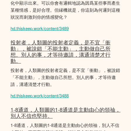
化中顯示出來。可以你會有邏輯地認為因爲某些事而產生
某種情感，是好合理。但縁機就是，你這刻為何邏到這種
狀況而刺激到你的情感變化？
hd.thiskeep.work/content/3489
投射者，人類圖的投射者定義，是不宜「衝
動」，被說錯「不能主動」，主動做自己所
想。別人的事，才等待邀請，溝通清楚才行
動。
投射者，人類圖的投射者定義，是不宜「衝動」，被說錯
「不能主動」，主動做自己所想。別人的事，才等待邀
請，溝通清楚才行動。
hd.thiskeep.work/content/3488
1-8通道，人類圖的1-8通道是主動由心的領䄂，
別人不信也堅持。
1-8通道，人類圖的1-8通道是主動由心的領䄂，別人不信