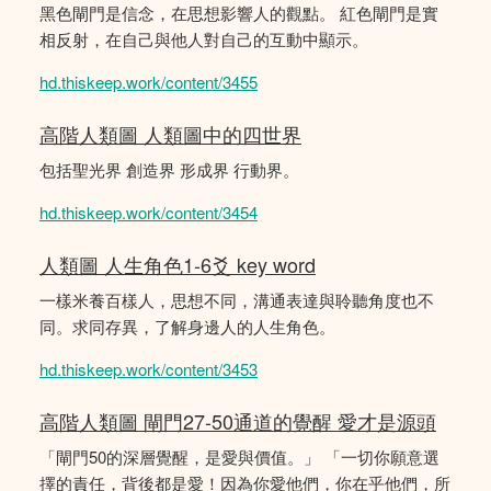
黑色閘門是信念，在思想影響人的觀點。 紅色閘門是實
相反射，在自己與他人對自己的互動中顯示。
hd.thiskeep.work/content/3455
高階人類圖 人類圖中的四世界
包括聖光界 創造界 形成界 行動界。
hd.thiskeep.work/content/3454
人類圖 人生角色1-6爻 key word
一樣米養百樣人，思想不同，溝通表達與聆聽角度也不
同。求同存異，了解身邊人的人生角色。
hd.thiskeep.work/content/3453
高階人類圖 閘門27-50通道的覺醒 愛才是源頭
「閘門50的深層覺醒，是愛與價值。」 「一切你願意選
擇的責任，背後都是愛！因為你愛他們，你在乎他們，所