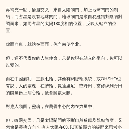
再補充一點，輪迴交叉，來自太陽閘門，加上地球閘門的制
約，而占星是沒有地球閘門，地球閘門是來自易經錯卦陰陽對
調而來，如同占星的太陽180度相的位置，反映人站立的位
置。
你面向東，就站在西面，你向南便坐北。
但，這不代表你的人生使命，只是你現在站立的坐向，你可以
改變的。
而在中國氣功，三脈七輪，其他有關脈輪系統，或OHSHO也
有說，人的靈魂，在臍輪，昆達里尼，或丹田，當修練到丹田
的能量衝上眉心輪，便會開啟天眼。
對應人類圖，靈魂，在薦骨中心的內在力量中。
但，輪迴交叉，只是太陽閘門的不斷自然反應及觀點角度，又
怎會是靈魂方向？ 有人太陽在63, 以頂輪壓力的提問來思考小