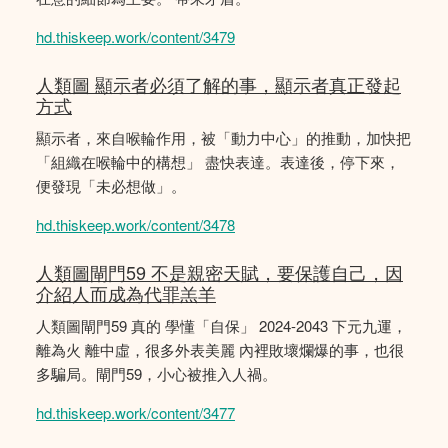
hd.thiskeep.work/content/3479
人類圖 顯示者必須了解的事，顯示者真正發起
方式
顯示者，來自喉輪作用，被「動力中心」的推動，加快把
「組織在喉輪中的構想」 盡快表達。表達後，停下來，
便發現「未必想做」。
hd.thiskeep.work/content/3478
人類圖閘門59 不是親密天賦，要保護自己，因
介紹人而成為代罪羔羊
人類圖閘門59 真的 學懂「自保」 2024-2043 下元九運，
離為火 離中虛，很多外表美麗 內裡敗壞爛爆的事，也很
多騙局。閘門59，小心被推入人禍。
hd.thiskeep.work/content/3477