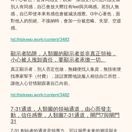
別人有同感，自己會放大嚮往有feel與共鳴感。若別人無
感，自己即使本來有感也會被減淡感覺。G中心著色，面
對他人的拒絕、不接納時，會加一分被忽略、失望、空虛
感。
hd.thiskeep.work/content/3483
顯示者陷阱，人類圖的顯示者並非真正領袖，
小心被人推卸責任，要顯示者承擔一切。
真正顯示者，別人否定也做，無錢便找人集資，無技術便
找專家幫手（付費），說話實際地說服人相信自己所想，
讓他人心甘情願跟著自己向前。
hd.thiskeep.work/content/3482
7-31通道，人類圖的領袖通道，由心而發主
動，信任感覺，人類圖7-31通道，閘門7與閘門
31
7-31 創始者的通道是領導力，可以洞悉未來的潮流與走