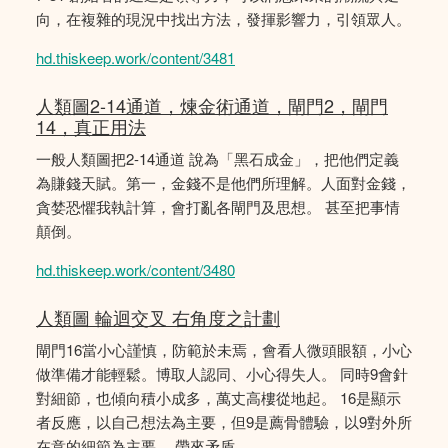
向，在複雜的現況中找出方法，發揮影響力，引領眾人。
hd.thiskeep.work/content/3481
人類圖2-14通道，煉金術通道，閘門2，閘門
14，真正用法
一般人類圖把2-14通道 說為「黑石成金」，把他們定義
為賺錢天賦。第一，金錢不是他們所理解。人面對金錢，
貪婪恐懼我執計算，會打亂各閘門及思想。 甚至把事情
顛倒。
hd.thiskeep.work/content/3480
人類圖 輪迴交叉 右角度之計劃
閘門16當小心謹慎，防範於未焉，會看人微頭眼額，小心
做準備才能輕鬆。博取人認同、小心得失人。 同時9會針
對細節，也傾向積小成多，萬丈高樓從地起。 16是顯示
者反應，以自己想法為主要，但9是薦骨體驗，以9對外所
在意的細節為主要。 帶來矛盾。