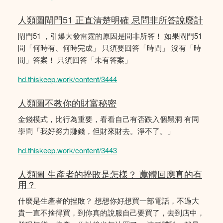
人類圖閘門51 正直清楚明確 忌問非所答說廢計
閘門51 ，引爆大發雷霆的原因是問非所答！ 如果閘門51
問「何時有、何時完成」 只須要回答「時間」 沒有「時
間」答案！ 只須回答「未有答案」
hd.thiskeep.work/content/3444
人類圖不教你的財富秘密
金錢模式，比行為重要，看看自己有否跌入個黑洞 有同
學問「我好努力賺錢，但財來財去。淨不了。」
hd.thiskeep.work/content/3443
人類圖 生產者的挫敗是怎樣？ 薦體回應真的有
用？
什麼是生產者的挫敗？ 想想你好想買一部電話，不過大
貴一直不捨得買，到你真的說服自己要買了，去到店中，