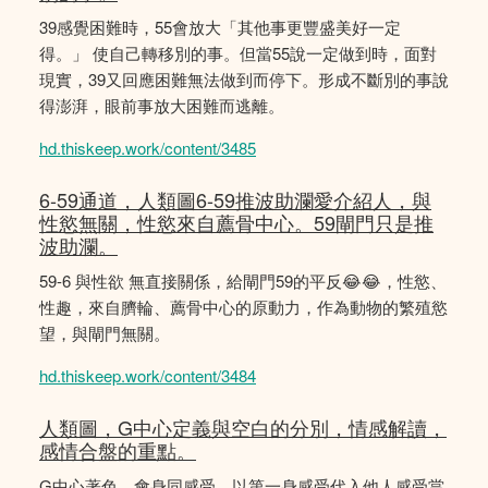
39感覺困難時，55會放大「其他事更豐盛美好一定
得。」 使自己轉移別的事。但當55說一定做到時，面對
現實，39又回應困難無法做到而停下。形成不斷別的事說
得澎湃，眼前事放大困難而逃離。
hd.thiskeep.work/content/3485
6-59通道，人類圖6-59推波助瀾愛介紹人，與
性慾無關，性慾來自薦骨中心。59閘門只是推
波助瀾。
59-6 與性欲 無直接關係，給閘門59的平反😂😂，性慾、
性趣，來自臍輪、薦骨中心的原動力，作為動物的繁殖慾
望，與閘門無關。
hd.thiskeep.work/content/3484
人類圖，G中心定義與空白的分別，情感解讀，
感情合盤的重點。
G中心著色，會身同感受，以第一身感受代入他人感受當