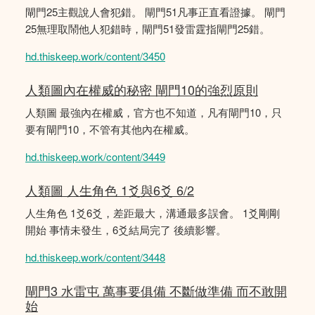
閘門25主觀說人會犯錯。 閘門51凡事正直看證據。 閘門
25無理取鬧他人犯錯時，閘門51發雷霆指閘門25錯。
hd.thiskeep.work/content/3450
人類圖內在權威的秘密 閘門10的強烈原則
人類圖 最強內在權威，官方也不知道，凡有閘門10，只
要有閘門10，不管有其他內在權威。
hd.thiskeep.work/content/3449
人類圖 人生角色 1爻與6爻 6/2
人生角色 1爻6爻，差距最大，溝通最多誤會。 1爻剛剛
開始 事情未發生，6爻結局完了 後續影響。
hd.thiskeep.work/content/3448
閘門3 水雷屯 萬事要俱備 不斷做準備 而不敢開
始