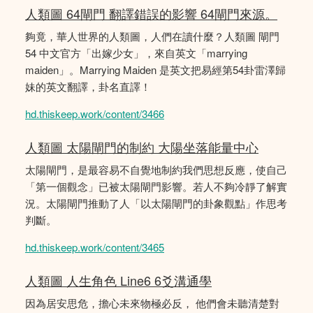
人類圖 64閘門 翻譯錯誤的影響 64閘門來源。
夠竟，華人世界的人類圖，人們在讀什麼？人類圖 閘門
54 中文官方「出嫁少女」，來自英文「marrying
maiden」。Marrying Maiden 是英文把易經第54卦雷澤歸
妹的英文翻譯，卦名直譯！
hd.thiskeep.work/content/3466
人類圖 太陽閘門的制約 大陽坐落能量中心
太陽閘門，是最容易不自覺地制約我們思想反應，使自己
「第一個觀念」已被太陽閘門影響。若人不夠冷靜了解實
況。太陽閘門推動了人「以太陽閘門的卦象觀點」作思考
判斷。
hd.thiskeep.work/content/3465
人類圖 人生角色 Line6 6爻溝通學
因為居安思危，擔心未來物極必反， 他們會未聽清楚對