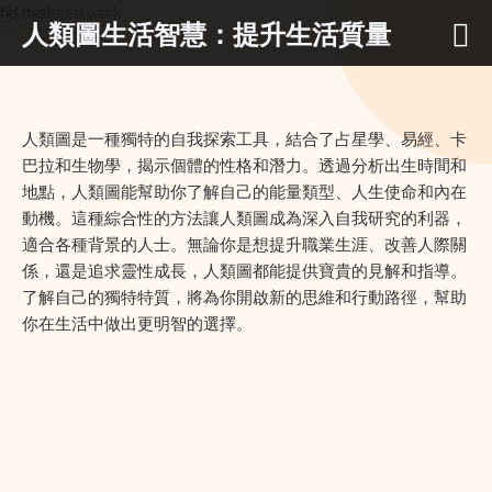
hd.thiskeep.work
人類圖生活智慧：提升生活質量
人類圖是一種獨特的自我探索工具，結合了占星學、易經、卡
巴拉和生物學，揭示個體的性格和潛力。透過分析出生時間和
地點，人類圖能幫助你了解自己的能量類型、人生使命和內在
動機。這種綜合性的方法讓人類圖成為深入自我研究的利器，
適合各種背景的人士。無論你是想提升職業生涯、改善人際關
係，還是追求靈性成長，人類圖都能提供寶貴的見解和指導。
了解自己的獨特特質，將為你開啟新的思維和行動路徑，幫助
你在生活中做出更明智的選擇。