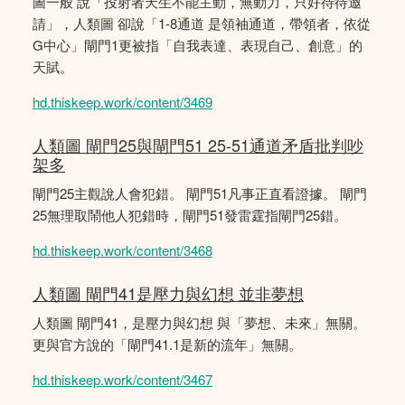
圖一般 說「投射者天生不能主動，無動力，只好待待邀
請」，人類圖 卻說「1-8通道 是領袖通道，帶領者，依從
G中心」閘門1更被指「自我表達、表現自己、創意」的
天賦。
hd.thiskeep.work/content/3469
人類圖 閘門25與閘門51 25-51通道矛盾批判吵
架多
閘門25主觀說人會犯錯。 閘門51凡事正直看證據。 閘門
25無理取鬧他人犯錯時，閘門51發雷霆指閘門25錯。
hd.thiskeep.work/content/3468
人類圖 閘門41是壓力與幻想 並非夢想
人類圖 閘門41，是壓力與幻想 與「夢想、未來」無關。
更與官方說的「閘門41.1是新的流年」無關。
hd.thiskeep.work/content/3467