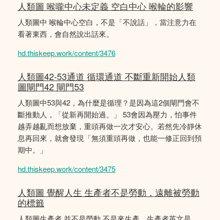
人類圖 喉嚨中心未定義 空白中心 喉輪的影響
人類圖中 喉輪中心空白，不是「不說話」，當注意力在
看著東西，會自然說出話來。
hd.thiskeep.work/content/3476
人類圖42-53通道 循環通道 不斷重新開始人類
圖閘門42 閘門53
人類圖中53與42，為什麼是循理？是因為這2個閘門會不
斷推動人，「從新再開始過。」 53會因為壓力，怕事件
越弄越亂而想放棄，重頭再做一次才安心。若然先冷靜休
息再回來，就會發現「無須重頭再做，也能一修正回到預
期中。」
hd.thiskeep.work/content/3475
人類圖 覺醒人生 生產者不是勞動，遠離被勞動
的標籤
人類圖生產者 並不是勞動 不是來生產，生產者英文是