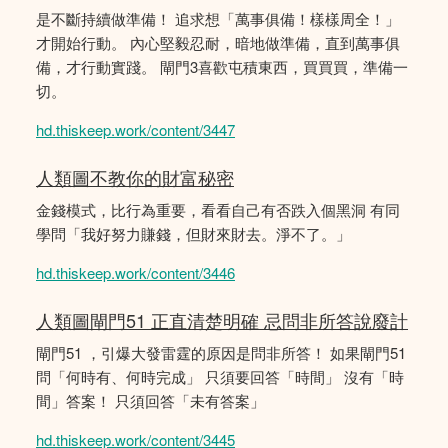
是不斷持續做準備！ 追求想「萬事俱備！樣樣周全！」
才開始行動。 內心堅毅忍耐，暗地做準備，直到萬事俱
備，才行動實踐。 閘門3喜歡屯積東西，買買買，準備一
切。
hd.thiskeep.work/content/3447
人類圖不教你的財富秘密
金錢模式，比行為重要，看看自己有否跌入個黑洞 有同
學問「我好努力賺錢，但財來財去。淨不了。」
hd.thiskeep.work/content/3446
人類圖閘門51 正直清楚明確 忌問非所答說廢計
閘門51 ，引爆大發雷霆的原因是問非所答！ 如果閘門51
問「何時有、何時完成」 只須要回答「時間」 沒有「時
間」答案！ 只須回答「未有答案」
hd.thiskeep.work/content/3445