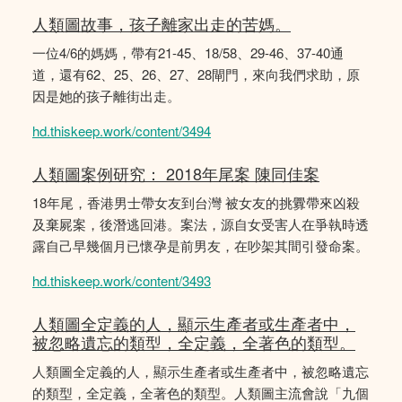
人類圖故事，孩子離家出走的苦媽。
一位4/6的媽媽，帶有21-45、18/58、29-46、37-40通
道，還有62、25、26、27、28閘門，來向我們求助，原
因是她的孩子離街出走。
hd.thiskeep.work/content/3494
人類圖案例研究： 2018年尾案 陳同佳案
18年尾，香港男士帶女友到台灣 被女友的挑釁帶來凶殺
及棄屍案，後潛逃回港。案法，源自女受害人在爭執時透
露自己早幾個月已懷孕是前男友，在吵架其間引發命案。
hd.thiskeep.work/content/3493
人類圖全定義的人，顯示生產者或生產者中，
被忽略遺忘的類型，全定義，全著色的類型。
人類圖全定義的人，顯示生產者或生產者中，被忽略遺忘
的類型，全定義，全著色的類型。人類圖主流會說「九個