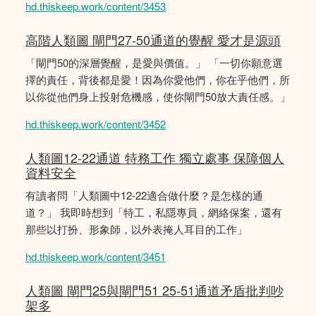
hd.thiskeep.work/content/3453
高階人類圖 閘門27-50通道的覺醒 愛才是源頭
「閘門50的深層覺醒，是愛與價值。」 「一切你願意選
擇的責任，背後都是愛！因為你愛他們，你在乎他們，所
以你從他們身上投射危機感，使你閘門50放大責任感。」
hd.thiskeep.work/content/3452
人類圖12-22通道 特務工作 獨立處事 保障個人
資料安全
有讀者問「人類圖中12-22適合做什麼？是怎樣的通
道？」 我即時想到「特工，私隱專員，網絡保案，還有
那些以打扮、形象師，以外表掩人耳目的工作」
hd.thiskeep.work/content/3451
人類圖 閘門25與閘門51 25-51通道矛盾批判吵
架多