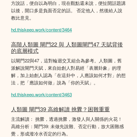
方說話，便自以為明白，現在觀點還未說，便扯開話題講
以後，開口多是負面否定的話。 否定他人，然後給人說
教比意見。
hd.thiskeep.work/content/3464
高階人類圖 閘門22 與 人類圖閘門47 天賦背後
的底層模式
以閘門22與47，這對輪迴交叉組合為參考。人類圖，舊
派解說閘門天賦，來自始創人對易經「表層卦象」的理
解，加上始創人認為「在這卦中，人應該如何才對」的想
法，把「應該如何做」說為「你的天賦」。
hd.thiskeep.work/content/3463
人類圖 閘門39 高維解讀 挑釁？困難重重
主流解讀： 挑釁，透過挑釁，激發人與人關係的火花！
高維分析：閘門39: 未做先說難、否定行動，放大困難感
覺，形成潑冷水否定的行為。