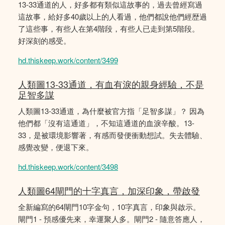
13-33通道的人，好多都有類似這故事的，過去曾經寫過
這故事，給好多40歲以上的人看過，他們都說他們經歴過
了這些事，有些人在第4階段，有些人已走到第5階段。
好深刻的感受。
hd.thiskeep.work/content/3499
人類圖13-33通道，有血有淚的親身經驗，不是
足智多謀
人類圖13-33通道，為什麼被官方指「足智多謀」？ 因為
他們都「沒有這通道」，不知這通道的血淚辛酸。13-
33，是被環境影響著，有感而發便衝動想試。失去體驗、
感覺改變，便退下來。
hd.thiskeep.work/content/3498
人類圖64閘門的十字真言，加深印象，帶啟發
全新編寫的64閘門10字金句，10字真言，印象與啟示。
閘門1 - 預感優先來，幸運聚人多。閘門2 - 隨意答應人，