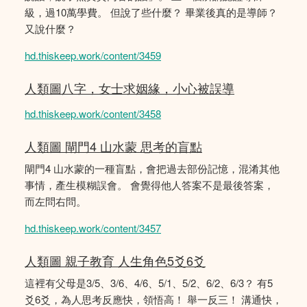
級，過10萬學費。 但說了些什麼？ 畢業後真的是導師？
又說什麼？
hd.thiskeep.work/content/3459
人類圖八字，女士求姻緣，小心被誤導
hd.thiskeep.work/content/3458
人類圖 閘門4 山水蒙 思考的盲點
閘門4 山水蒙的一種盲點，會把過去部份記憶，混淆其他
事情，產生模糊誤會。 會覺得他人答案不是最後答案，
而左問右問。
hd.thiskeep.work/content/3457
人類圖 親子教育 人生角色5爻6爻
這裡有父母是3/5、3/6、4/6、5/1、5/2、6/2、6/3？ 有5
爻6爻，為人思考反應快，領悟高！ 舉一反三！ 溝通快，