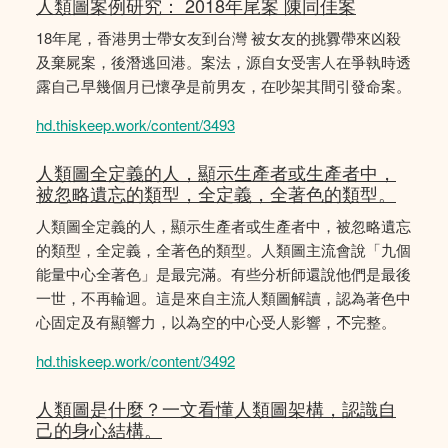
人類圖案例研究： 2018年尾案 陳同佳案
18年尾，香港男士帶女友到台灣 被女友的挑釁帶來凶殺
及棄屍案，後潛逃回港。案法，源自女受害人在爭執時透
露自己早幾個月已懷孕是前男友，在吵架其間引發命案。
hd.thiskeep.work/content/3493
人類圖全定義的人，顯示生產者或生產者中，
被忽略遺忘的類型，全定義，全著色的類型。
人類圖全定義的人，顯示生產者或生產者中，被忽略遺忘
的類型，全定義，全著色的類型。人類圖主流會說「九個
能量中心全著色」是最完滿。有些分析師還說他們是最後
一世，不再輪迴。這是來自主流人類圖解讀，認為著色中
心固定及有顯響力，以為空的中心受人影響，𣎴完整。
hd.thiskeep.work/content/3492
人類圖是什麼？一文看懂人類圖架構，認識自
己的身心結構。