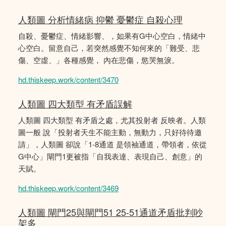
人類圖 分析情緒病 抑鬱 憂鬱症 自殺心理
自殺、憂鬱症、情緒影響、，如果有G中心空白，情緒中
心空白。留意自己，若突然感覺不知何來的「難受、悲
傷、空虛、」各種感覺， 內在悲傷，慾哭無淚。
hd.thiskeep.work/content/3470
人類圖 四大類型 有矛盾誤解
人類圖 四大類型 有矛盾之處，尤其投射者 反映者。人類
圖一般 說「投射者天生不能主動，無動力，只好待待邀
請」，人類圖 卻說「1-8通道 是領袖通道，帶領者，依從
G中心」閘門1更被指「自我表達、表現自己、創意」的
天賦。
hd.thiskeep.work/content/3469
人類圖 閘門25與閘門51 25-51通道矛盾批判吵
架多