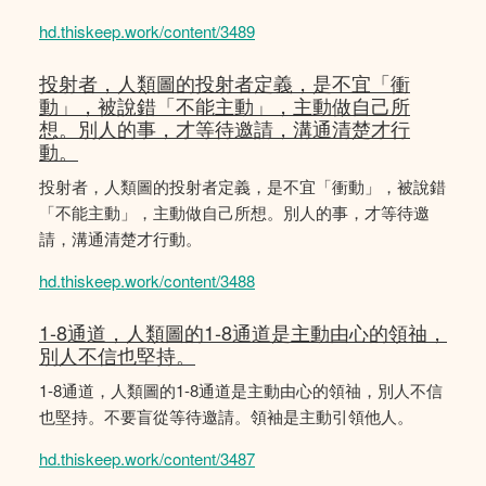
hd.thiskeep.work/content/3489
投射者，人類圖的投射者定義，是不宜「衝
動」，被說錯「不能主動」，主動做自己所
想。別人的事，才等待邀請，溝通清楚才行
動。
投射者，人類圖的投射者定義，是不宜「衝動」，被說錯
「不能主動」，主動做自己所想。別人的事，才等待邀
請，溝通清楚才行動。
hd.thiskeep.work/content/3488
1-8通道，人類圖的1-8通道是主動由心的領䄂，
別人不信也堅持。
1-8通道，人類圖的1-8通道是主動由心的領䄂，別人不信
也堅持。不要盲從等待邀請。領袖是主動引領他人。
hd.thiskeep.work/content/3487