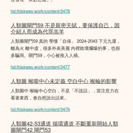
hd.thiskeep.work/content/3478
人類圖閘門59 不是親密天賦，要保護自己，因
介紹人而成為代罪羔羊
人類圖閘門59 真的 學懂「自保」 2024-2043 下元九運，
離為火 離中虛，很多外表美麗 內裡敗壞爛爆的事，也很
多騙局。閘門59，小心被推入人禍。
hd.thiskeep.work/content/3477
人類圖 喉嚨中心未定義 空白中心 喉輪的影響
人類圖中 喉輪中心空白，不是「不說話」，當注意力在
看著東西，會自然說出話來。
hd.thiskeep.work/content/3476
人類圖42-53通道 循環通道 不斷重新開始人類
圖閘門42 閘門53