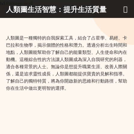
hd.thiskeep.work
人類圖生活智慧：提升生活質量
人類圖是一種獨特的自我探索工具，結合了占星學、易經、卡
巴拉和生物學，揭示個體的性格和潛力。透過分析出生時間和
地點，人類圖能幫助你了解自己的能量類型、人生使命和內在
動機。這種綜合性的方法讓人類圖成為深入自我研究的利器，
適合各種背景的人士。無論你是想提升職業生涯、改善人際關
係，還是追求靈性成長，人類圖都能提供寶貴的見解和指導。
了解自己的獨特特質，將為你開啟新的思維和行動路徑，幫助
你在生活中做出更明智的選擇。