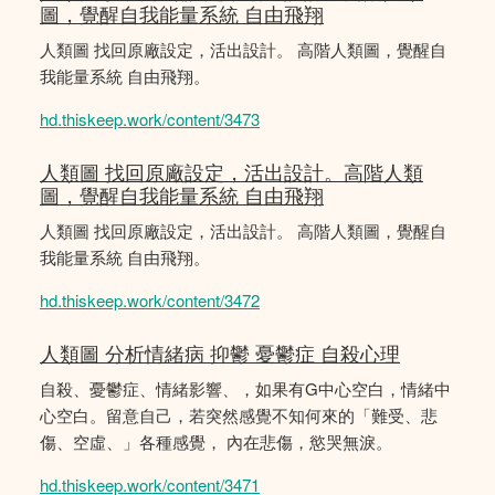
圖，覺醒自我能量系統 自由飛翔
人類圖 找回原廠設定，活出設計。 高階人類圖，覺醒自
我能量系統 自由飛翔。
hd.thiskeep.work/content/3473
人類圖 找回原廠設定，活出設計。高階人類
圖，覺醒自我能量系統 自由飛翔
人類圖 找回原廠設定，活出設計。 高階人類圖，覺醒自
我能量系統 自由飛翔。
hd.thiskeep.work/content/3472
人類圖 分析情緒病 抑鬱 憂鬱症 自殺心理
自殺、憂鬱症、情緒影響、，如果有G中心空白，情緒中
心空白。留意自己，若突然感覺不知何來的「難受、悲
傷、空虛、」各種感覺， 內在悲傷，慾哭無淚。
hd.thiskeep.work/content/3471