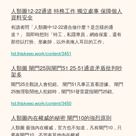
人類圖12-22通道 特務工作 獨立處事 保障個人
資料安全
有讀者問「人類圖中12-22適合做什麼？是怎樣的通
道？」 我即時想到「特工，私隱專員，網絡保案，還有
那些以打扮、形象師，以外表掩人耳目的工作」
hd.thiskeep.work/content/3451
人類圖 閘門25與閘門51 25-51通道矛盾批判吵
架多
閘門25主觀說人會犯錯。 閘門51凡事正直看證據。 閘門
25無理取鬧他人犯錯時，閘門51發雷霆指閘門25錯。
hd.thiskeep.work/content/3450
人類圖內在權威的秘密 閘門10的強烈原則
人類圖 最強內在權威，官方也不知道，凡有閘門10，只
要有閘門10，不管有其他內在權威。