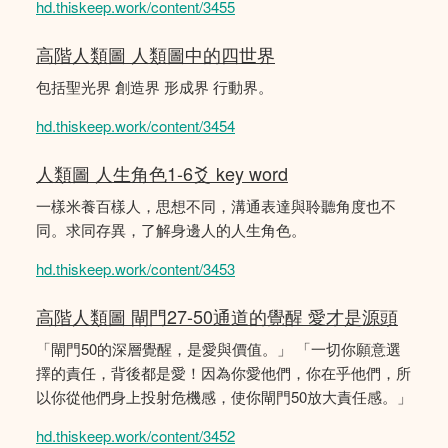
hd.thiskeep.work/content/3455
高階人類圖 人類圖中的四世界
包括聖光界 創造界 形成界 行動界。
hd.thiskeep.work/content/3454
人類圖 人生角色1-6爻 key word
一樣米養百樣人，思想不同，溝通表達與聆聽角度也不
同。求同存異，了解身邊人的人生角色。
hd.thiskeep.work/content/3453
高階人類圖 閘門27-50通道的覺醒 愛才是源頭
「閘門50的深層覺醒，是愛與價值。」 「一切你願意選
擇的責任，背後都是愛！因為你愛他們，你在乎他們，所
以你從他們身上投射危機感，使你閘門50放大責任感。」
hd.thiskeep.work/content/3452