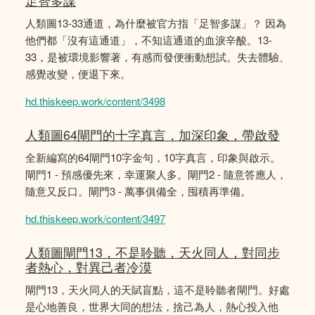
足智多謀
人類圖13-33通道，為什麼被官方指「足智多謀」？ 因為
他們都「沒有這通道」，不知這通道的血淚辛酸。13-
33，是被環境影響著，有感而發便衝動想試。失去體驗、
感覺改變，便退下來。
hd.thiskeep.work/content/3498
人類圖64閘門的十字真言，加深印象，帶啟發
全新編寫的64閘門10字金句，10字真言，印象與啟示。
閘門1 - 預感優先來，幸運聚人多。閘門2 - 隨意答應人，
隨意又反口。閘門3 - 萬事俱備全，囤積再準備。
hd.thiskeep.work/content/3497
人類圖閘門13，不是聆聽，天火同人，對同步
者熱心，對異己者冷漠
閘門13，天火同人的天賦盲點，這不是聆聽者閘門。好處
是心地善良，世界大同的想法，捨己為人，熱心投入他