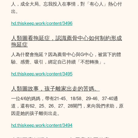
人，成全大局。忘我投入在事情，對「有心人」熱心付
出。
hd.thiskeep.work/content/3496
人類圖看拖延症，認識薦骨中心如何制約形成
拖延症
人為什麼會拖延？因為薦骨中心與G中心，被當下的體
驗、感覺、吸引，綁定自己持續「不想轉換」。
hd.thiskeep.work/content/3495
人類圖故事，孩子離家出走的苦媽。
一位4/6的媽媽，帶有21-45、18/58、29-46、37-40通
道，還有62、25、26、27、28閘門，來向我們求助，原
因是她的孩子離街出走。
hd.thiskeep.work/content/3494