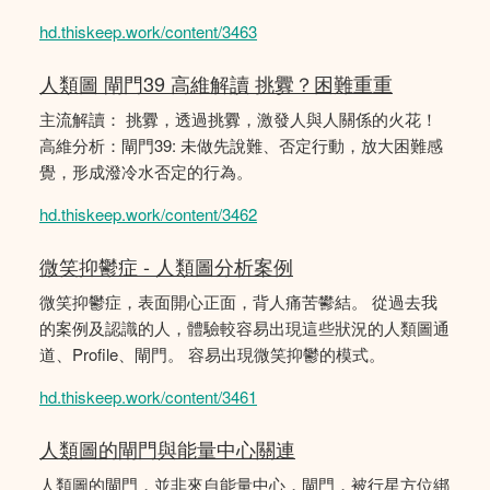
hd.thiskeep.work/content/3463
人類圖 閘門39 高維解讀 挑釁？困難重重
主流解讀： 挑釁，透過挑釁，激發人與人關係的火花！
高維分析：閘門39: 未做先說難、否定行動，放大困難感
覺，形成潑冷水否定的行為。
hd.thiskeep.work/content/3462
微笑抑鬱症 - 人類圖分析案例
微笑抑鬱症，表面開心正面，背人痛苦鬰結。 從過去我
的案例及認識的人，體驗較容易出現這些狀況的人類圖通
道、Profile、閘門。 容易出現微笑抑鬱的模式。
hd.thiskeep.work/content/3461
人類圖的閘門與能量中心關連
人類圖的閘門，並非來自能量中心，閘門，被行星方位綁