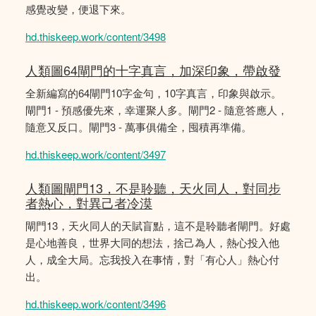
感覺改變，便退下來。
hd.thiskeep.work/content/3498
人類圖64閘門的十字真言，加深印象，帶啟發
全新編寫的64閘門10字金句，10字真言，印象與啟示。
閘門1 - 預感優先來，幸運聚人多。閘門2 - 隨意答應人，
隨意又反口。閘門3 - 萬事俱備全，囤積再準備。
hd.thiskeep.work/content/3497
人類圖閘門13，不是聆聽，天火同人，對同步
者熱心，對異己者冷漠
閘門13，天火同人的天賦盲點，這不是聆聽者閘門。好處
是心地善良，世界大同的想法，捨己為人，熱心投入他
人，成全大局。忘我投入在事情，對「有心人」熱心付
出。
hd.thiskeep.work/content/3496