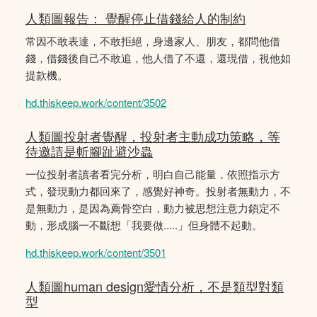
人類圖報告： 覺醒停止借錢給人的制約
常因不敢表達，不敢拒絕，身邊家人、朋友，都問他借
錢，借錢後自己不敢追，他人借了不還，還現借，視他如
提款機。
hd.thiskeep.work/content/3502
人類圖投射者覺醒，投射者主動成功策略，等
待邀請是斬腳趾避沙蟲
一位投射者讀者看完分析，明白自己能量，依照指示方
式，發現動力都回來了，感覺好神奇。投射者無動力，不
是無動力，是因為薦骨空白，動力被思想注意力鎖定不
動，形成腦一不斷想「我要做.....」但身體不起動。
hd.thiskeep.work/content/3501
人類圖human design愛情分析，不是類型對類
型