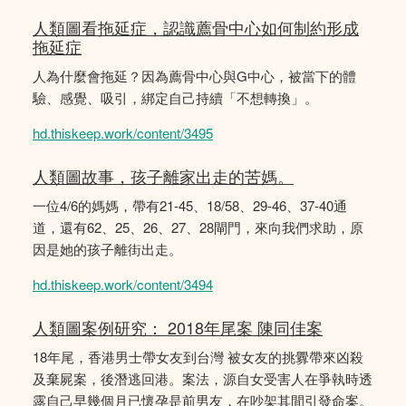
人類圖看拖延症，認識薦骨中心如何制約形成
拖延症
人為什麼會拖延？因為薦骨中心與G中心，被當下的體
驗、感覺、吸引，綁定自己持續「不想轉換」。
hd.thiskeep.work/content/3495
人類圖故事，孩子離家出走的苦媽。
一位4/6的媽媽，帶有21-45、18/58、29-46、37-40通
道，還有62、25、26、27、28閘門，來向我們求助，原
因是她的孩子離街出走。
hd.thiskeep.work/content/3494
人類圖案例研究： 2018年尾案 陳同佳案
18年尾，香港男士帶女友到台灣 被女友的挑釁帶來凶殺
及棄屍案，後潛逃回港。案法，源自女受害人在爭執時透
露自己早幾個月已懷孕是前男友，在吵架其間引發命案。