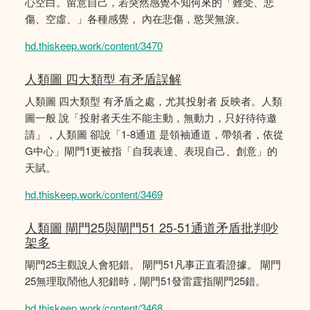
心空白。留意自己，若突然感覺不知何來的「難受、悲
傷、空虛、」各種感覺， 內在悲傷，慾哭無淚。
hd.thiskeep.work/content/3470
人類圖 四大類型 有矛盾誤解
人類圖 四大類型 有矛盾之處，尤其投射者 反映者。人類
圖一般 說「投射者天生不能主動，無動力，只好待待邀
請」，人類圖 卻說「1-8通道 是領袖通道，帶領者，依從
G中心」閘門1更被指「自我表達、表現自己、創意」的
天賦。
hd.thiskeep.work/content/3469
人類圖 閘門25與閘門51 25-51通道矛盾批判吵
架多
閘門25主觀說人會犯錯。 閘門51凡事正直看證據。 閘門
25無理取鬧他人犯錯時，閘門51發雷霆指閘門25錯。
hd.thiskeep.work/content/3468