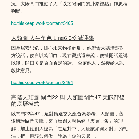
況。太陽閘門推動了人「以太陽閘門的卦象觀點」作思考
判斷。
hd.thiskeep.work/content/3465
人類圖 人生角色 Line6 6爻溝通學
因為居安思危，擔心未來物極必反， 他們會未聽清楚對
方說話，便自以為明白，現在觀點還未說，便扯開話題講
以後，開口多是負面否定的話。 否定他人，然後給人說
教比意見。
hd.thiskeep.work/content/3464
高階人類圖 閘門22 與 人類圖閘門47 天賦背後
的底層模式
以閘門22與47，這對輪迴交叉組合為參考。人類圖，舊
派解說閘門天賦，來自始創人對易經「表層卦象」的理
解，加上始創人認為「在這卦中，人應該如何才對」的想
法，把「應該如何做」說為「你的天賦」。