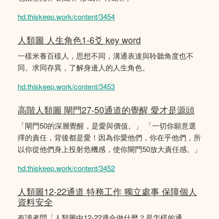
hd.thiskeep.work/content/3454
人類圖 人生角色1-6爻 key word
一樣米養百樣人，思想不同，溝通表達與聆聽角度也不
同。求同存異，了解身邊人的人生角色。
hd.thiskeep.work/content/3453
高階人類圖 閘門27-50通道的覺醒 愛才是源頭
「閘門50的深層覺醒，是愛與價值。」 「一切你願意選
擇的責任，背後都是愛！因為你愛他們，你在乎他們，所
以你從他們身上投射危機感，使你閘門50放大責任感。」
hd.thiskeep.work/content/3452
人類圖12-22通道 特務工作 獨立處事 保障個人
資料安全
有讀者問「人類圖中12-22適合做什麼？是怎樣的通