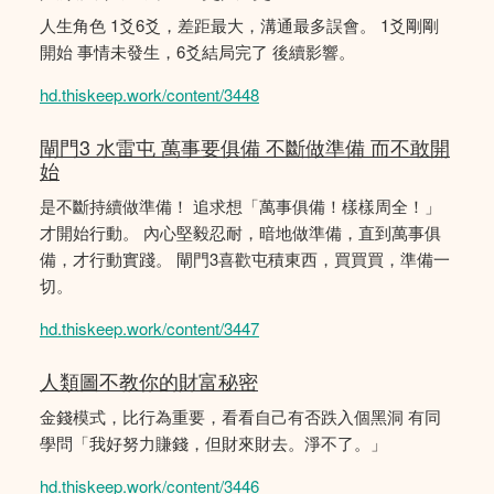
人生角色 1爻6爻，差距最大，溝通最多誤會。 1爻剛剛
開始 事情未發生，6爻結局完了 後續影響。
hd.thiskeep.work/content/3448
閘門3 水雷屯 萬事要俱備 不斷做準備 而不敢開
始
是不斷持續做準備！ 追求想「萬事俱備！樣樣周全！」
才開始行動。 內心堅毅忍耐，暗地做準備，直到萬事俱
備，才行動實踐。 閘門3喜歡屯積東西，買買買，準備一
切。
hd.thiskeep.work/content/3447
人類圖不教你的財富秘密
金錢模式，比行為重要，看看自己有否跌入個黑洞 有同
學問「我好努力賺錢，但財來財去。淨不了。」
hd.thiskeep.work/content/3446