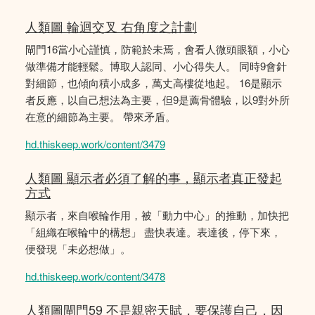
人類圖 輪迴交叉 右角度之計劃
閘門16當小心謹慎，防範於未焉，會看人微頭眼額，小心
做準備才能輕鬆。博取人認同、小心得失人。 同時9會針
對細節，也傾向積小成多，萬丈高樓從地起。 16是顯示
者反應，以自己想法為主要，但9是薦骨體驗，以9對外所
在意的細節為主要。 帶來矛盾。
hd.thiskeep.work/content/3479
人類圖 顯示者必須了解的事，顯示者真正發起
方式
顯示者，來自喉輪作用，被「動力中心」的推動，加快把
「組織在喉輪中的構想」 盡快表達。表達後，停下來，
便發現「未必想做」。
hd.thiskeep.work/content/3478
人類圖閘門59 不是親密天賦，要保護自己，因