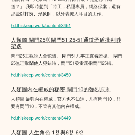
道？」 我即時想到「特工，私隱專員，網絡保案，還有
那些以打扮、形象師，以外表掩人耳目的工作」
hd.thiskeep.work/content/3451
人類圖 閘門25與閘門51 25-51通道矛盾批判吵
架多
閘門25主觀說人會犯錯。 閘門51凡事正直看證據。 閘門
25無理取鬧他人犯錯時，閘門51發雷霆指閘門25錯。
hd.thiskeep.work/content/3450
人類圖內在權威的秘密 閘門10的強烈原則
人類圖 最強內在權威，官方也不知道，凡有閘門10，只
要有閘門10，不管有其他內在權威。
hd.thiskeep.work/content/3449
人類圖 人生角色 1爻與6爻 6/2