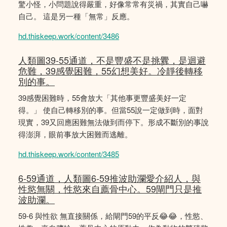
驚小怪，小問題說得嚴重，好像常常有災禍，其實自己嚇
自己。 這是另一種「無常」反應。
hd.thiskeep.work/content/3486
人類圖39-55通道，不是豐盛不是挑釁，是迴避
危難，39感覺困難，55幻想美好。冷靜後轉移
別的事。
39感覺困難時，55會放大「其他事更豐盛美好一定
得。」 使自己轉移別的事。但當55說一定做到時，面對
現實，39又回應困難無法做到而停下。形成不斷別的事說
得澎湃，眼前事放大困難而逃離。
hd.thiskeep.work/content/3485
6-59通道，人類圖6-59推波助瀾愛介紹人，與
性慾無關，性慾來自薦骨中心。59閘門只是推
波助瀾。
59-6 與性欲 無直接關係，給閘門59的平反😂😂，性慾、