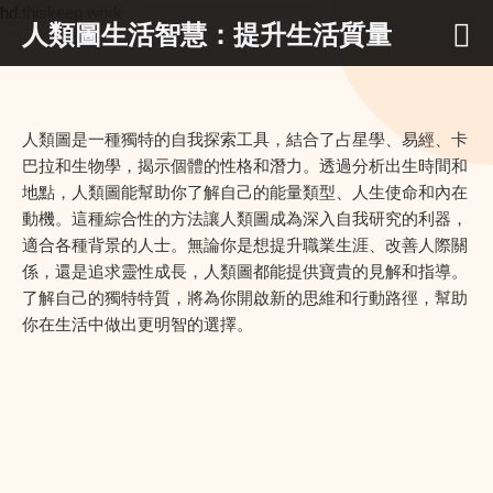
hd.thiskeep.work
人類圖生活智慧：提升生活質量
人類圖是一種獨特的自我探索工具，結合了占星學、易經、卡
巴拉和生物學，揭示個體的性格和潛力。透過分析出生時間和
地點，人類圖能幫助你了解自己的能量類型、人生使命和內在
動機。這種綜合性的方法讓人類圖成為深入自我研究的利器，
適合各種背景的人士。無論你是想提升職業生涯、改善人際關
係，還是追求靈性成長，人類圖都能提供寶貴的見解和指導。
了解自己的獨特特質，將為你開啟新的思維和行動路徑，幫助
你在生活中做出更明智的選擇。