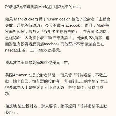
跟著那2兄弟還訴訟Mark盜用那2兄弟的idea。
如果 Mark Zuckerg 用了human design 相信了投射者「主動會
失敗，只能等待邀請」 今天不會有facebook！ 而且，Mark每
次面對困難，若放大「投射者主動會失敗」，在官司出現時，
已經認命「因為投射者主動 帶來訴訟！」 他面對2次訴訟.. 也
面對過有投資者想買起facebook 而他堅持不賣 最後自己在
nasdaq上市、 上市價ipo 25美元。
成為當年全世最高額3500億美元上市。
美國Amazon 也是投射者開發 一個只管「等待邀請，不敢主
動，怕非自己、怕苦澀的投射者」 能做到以上的事情？ 世上
很多成功人士是投射者 但不會因為「等待邀請」策略而成
功。
相反地 這些投射者，對人要求，絕不認同「等待邀請不主動
發起」。