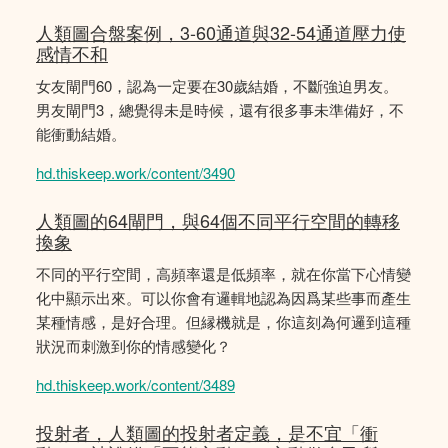
人類圖合盤案例，3-60通道與32-54通道壓力使
感情不和
女友閘門60，認為一定要在30歲結婚，不斷強迫男友。
男友閘門3，總覺得未是時候，還有很多事未準備好，不
能衝動結婚。
hd.thiskeep.work/content/3490
人類圖的64閘門，與64個不同平行空間的轉移
換象
不同的平行空間，高頻率還是低頻率，就在你當下心情變
化中顯示出來。可以你會有邏輯地認為因爲某些事而產生
某種情感，是好合理。但縁機就是，你這刻為何邏到這種
狀況而刺激到你的情感變化？
hd.thiskeep.work/content/3489
投射者，人類圖的投射者定義，是不宜「衝