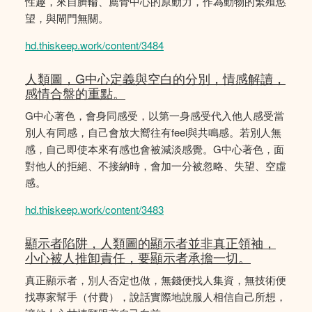
性趣，來自臍輪、薦骨中心的原動力，作為動物的繁殖慾
望，與閘門無關。
hd.thiskeep.work/content/3484
人類圖，G中心定義與空白的分別，情感解讀，
感情合盤的重點。
G中心著色，會身同感受，以第一身感受代入他人感受當
別人有同感，自己會放大嚮往有feel與共鳴感。若別人無
感，自己即使本來有感也會被減淡感覺。G中心著色，面
對他人的拒絕、不接納時，會加一分被忽略、失望、空虛
感。
hd.thiskeep.work/content/3483
顯示者陷阱，人類圖的顯示者並非真正領袖，
小心被人推卸責任，要顯示者承擔一切。
真正顯示者，別人否定也做，無錢便找人集資，無技術便
找專家幫手（付費），說話實際地說服人相信自己所想，