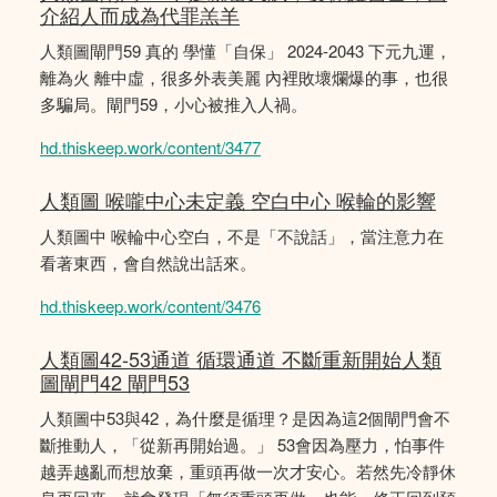
介紹人而成為代罪羔羊
人類圖閘門59 真的 學懂「自保」 2024-2043 下元九運，
離為火 離中虛，很多外表美麗 內裡敗壞爛爆的事，也很
多騙局。閘門59，小心被推入人禍。
hd.thiskeep.work/content/3477
人類圖 喉嚨中心未定義 空白中心 喉輪的影響
人類圖中 喉輪中心空白，不是「不說話」，當注意力在
看著東西，會自然說出話來。
hd.thiskeep.work/content/3476
人類圖42-53通道 循環通道 不斷重新開始人類
圖閘門42 閘門53
人類圖中53與42，為什麼是循理？是因為這2個閘門會不
斷推動人，「從新再開始過。」 53會因為壓力，怕事件
越弄越亂而想放棄，重頭再做一次才安心。若然先冷靜休