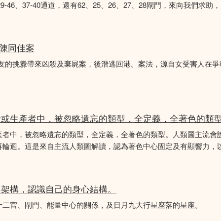
8、29-46、37-40通道，還有62、25、26、27、28閘門，來向我
 陳同佳案
女友的挑釁帶來凶殺及棄屍案，後潛逃回港。案法，源自女受害人在
者或生產者中，被忽略遺忘的類型，全定義，全著色的類
產者中，被忽略遺忘的類型，全定義，全著色的類型。人類圖主流會
再輪迴。這是來自主流人類圖解讀，認為著色中心固定及有顯響力，以
圖架構，認識自己的身心結構。
十二宫、閘門、能量中心的關係，及日月九大行星座落的星座。