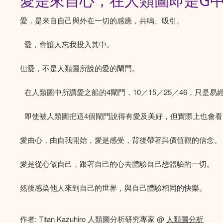
愛是來自心，在人類圖即是G
愛，是來自自己與外在一切的感應，共鳴、吸引。
愛，會讓人忘我投入其中。
但愛，不是人類圖所說的愛的閘門。
在人類圖中所謂愛之船的4閘門，10／15／25／46，只是
即使被人類圖把這4個閘門說得有愛及美好，但實際上也會看
愛由心，由自我開始，愛是感受，背後帶著與價值觀的信念。
愛是從心做自己，跟著自己的心去體驗自己想體驗的一切。
然後感染他人來到自己的世界，與自己體驗相同的快樂。
作者: Titan Kazuhiro 人類圖分析研究專家 @
人類圖分析