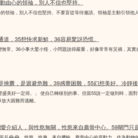
是主動由心的領䄂，別人不信也堅持。
動由心的領䄂，別人不信也堅持。不要盲從等待邀請。領袖是主動引領他
常通道，35想快求新鮮，36容易驚訝恐慌。
變無常。36小事大驚小怪，小問題說得嚴重，好像常常有災禍，其實
不是挑釁，是迴避危難，39感覺困難，55幻想美好。冷靜
更豐盛美好一定得。」 使自己轉移別的事。但當55說一定做到時，面
事放大困難而逃離。
波助瀾愛介紹人，與性慾無關，性慾來自薦骨中心。59閘門只
59的平反😂😂，性慾、性趣，來自臍輪、薦骨中心的原動力，作為動