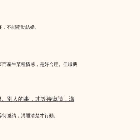
好，不能衝動結婚。
事而產生某種情感，是好合理。但縁機
想。別人的事，才等待邀請，溝
等待邀請，溝通清楚才行動。