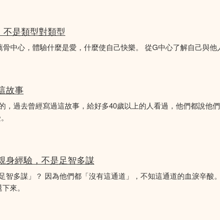
分析，不是類型對類型
薦骨中心，體驗什麼是愛，什麼使自己快樂。 從G中心了解自己與他
似這故事
故事的，過去曾經寫過這故事，給好多40歲以上的人看過，他們都說他
受。
的親身經驗，不是足智多謀
「足智多謀」？ 因為他們都「沒有這通道」，不知這通道的血淚辛酸。
退下來。