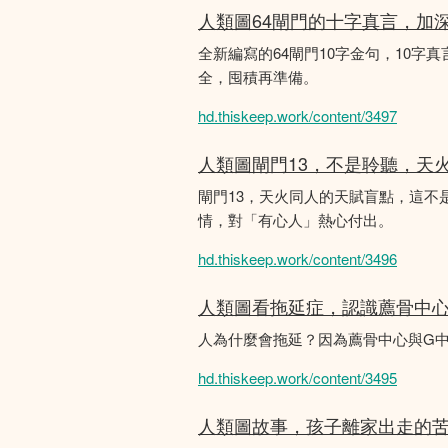
人類圖64閘門的十字真言，加
全新編寫的64閘門10字金句，10字真
全，囤積再準備。
hd.thiskeep.work/content/3497
人類圖閘門13，不是聆聽，天
閘門13，天火同人的天賦盲點，這
情，對「有心人」熱心付出。
hd.thiskeep.work/content/3496
人類圖看拖延症，認識薦骨中
人為什麼會拖延？因為薦骨中心與G
hd.thiskeep.work/content/3495
人類圖故事，孩子離家出走的