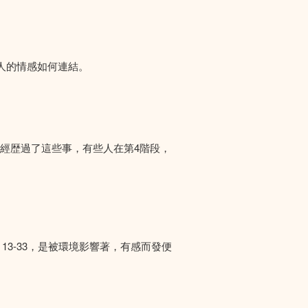
人的情感如何連結。
們經歴過了這些事，有些人在第4階段，
13-33，是被環境影響著，有感而發便