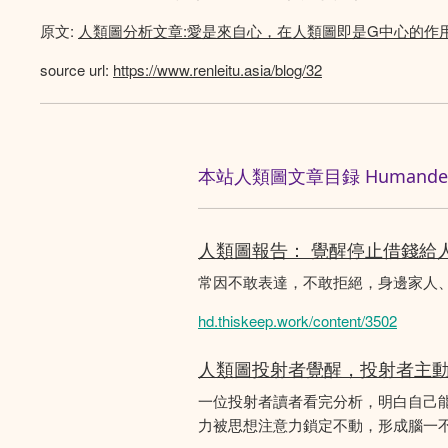
原文:
人類圖分析文章:愛是來自心，在人類圖即是G中心的作
source url:
https://www.renleitu.asia/blog/32
本站人類圖文章目録 Humandesig
人類圖報告： 覺醒停止借錢給
常因不敢表達，不敢拒絕，身邊家人
hd.thiskeep.work/content/3502
人類圖投射者覺醒，投射者主
一位投射者讀者看完分析，明白自己
力被思想注意力鎖定不動，形成腦一不斷