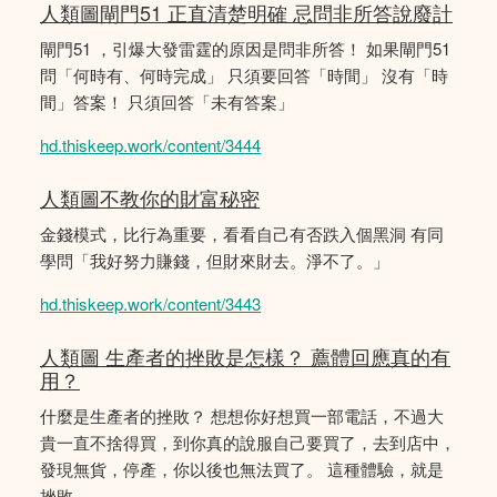
人類圖閘門51 正直清楚明確 忌問非所答說廢計
閘門51 ，引爆大發雷霆的原因是問非所答！ 如果閘門51
問「何時有、何時完成」 只須要回答「時間」 沒有「時
間」答案！ 只須回答「未有答案」
hd.thiskeep.work/content/3444
人類圖不教你的財富秘密
金錢模式，比行為重要，看看自己有否跌入個黑洞 有同
學問「我好努力賺錢，但財來財去。淨不了。」
hd.thiskeep.work/content/3443
人類圖 生產者的挫敗是怎樣？ 薦體回應真的有
用？
什麼是生產者的挫敗？ 想想你好想買一部電話，不過大
貴一直不捨得買，到你真的說服自己要買了，去到店中，
發現無貨，停產，你以後也無法買了。 這種體驗，就是
挫敗。