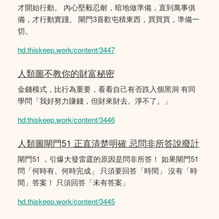
才開始行動。 內心堅毅忍耐，暗地做準備，直到萬事俱
備，才行動實踐。 閘門3喜歡屯積東西，買買買，準備一
切。
hd.thiskeep.work/content/3447
人類圖不教你的財富秘密
金錢模式，比行為重要，看看自己有否跌入個黑洞 有同
學問「我好努力賺錢，但財來財去。淨不了。」
hd.thiskeep.work/content/3446
人類圖閘門51 正直清楚明確 忌問非所答說廢計
閘門51 ，引爆大發雷霆的原因是問非所答！ 如果閘門51
問「何時有、何時完成」 只須要回答「時間」 沒有「時
間」答案！ 只須回答「未有答案」
hd.thiskeep.work/content/3445