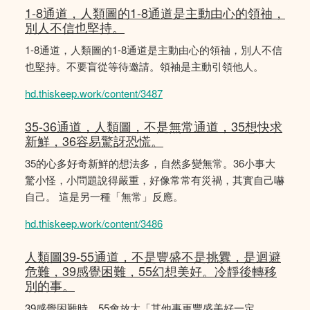
1-8通道，人類圖的1-8通道是主動由心的領䄂，
別人不信也堅持。
1-8通道，人類圖的1-8通道是主動由心的領䄂，別人不信
也堅持。不要盲從等待邀請。領袖是主動引領他人。
hd.thiskeep.work/content/3487
35-36通道，人類圖，不是無常通道，35想快求
新鮮，36容易驚訝恐慌。
35的心多好奇新鮮的想法多，自然多變無常。36小事大
驚小怪，小問題說得嚴重，好像常常有災禍，其實自己嚇
自己。 這是另一種「無常」反應。
hd.thiskeep.work/content/3486
人類圖39-55通道，不是豐盛不是挑釁，是迴避
危難，39感覺困難，55幻想美好。冷靜後轉移
別的事。
39感覺困難時，55會放大「其他事更豐盛美好一定