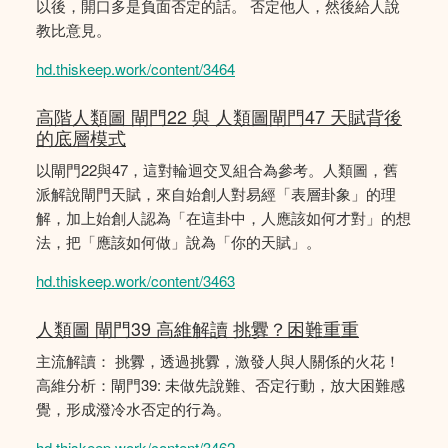
以後，開口多是負面否定的話。 否定他人，然後給人說
教比意見。
hd.thiskeep.work/content/3464
高階人類圖 閘門22 與 人類圖閘門47 天賦背後
的底層模式
以閘門22與47，這對輪迴交叉組合為參考。人類圖，舊
派解說閘門天賦，來自始創人對易經「表層卦象」的理
解，加上始創人認為「在這卦中，人應該如何才對」的想
法，把「應該如何做」說為「你的天賦」。
hd.thiskeep.work/content/3463
人類圖 閘門39 高維解讀 挑釁？困難重重
主流解讀： 挑釁，透過挑釁，激發人與人關係的火花！
高維分析：閘門39: 未做先說難、否定行動，放大困難感
覺，形成潑冷水否定的行為。
hd.thiskeep.work/content/3462