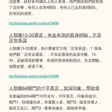
這故事，給好多40歲以上的人看過，他們都說他們經歴過
了這些事，有些人在第4階段，有些人已走到第5階段。
好深刻的感受。
hd.thiskeep.work/content/3499
人類圖13-33通道，有血有淚的親身經驗，不是
足智多謀
人類圖13-33通道，為什麼被官方指「足智多謀」？ 因為
他們都「沒有這通道」，不知這通道的血淚辛酸。13-
33，是被環境影響著，有感而發便衝動想試。失去體驗、
感覺改變，便退下來。
hd.thiskeep.work/content/3498
人類圖64閘門的十字真言，加深印象，帶啟發
全新編寫的64閘門10字金句，10字真言，印象與啟示。
閘門1 - 預感優先來，幸運聚人多。閘門2 - 隨意答應人，
隨意又反口。閘門3 - 萬事俱備全，囤積再準備。