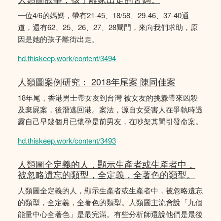
一位4/6的媽媽，帶有21-45、18/58、29-46、37-40通
道，還有62、25、26、27、28閘門，來向我們求助，原
因是她的孩子離街出走。
hd.thiskeep.work/content/3494
人類圖案例研究： 2018年尾案 陳同佳案
18年尾，香港男士帶女友到台灣 被女友的挑釁帶來凶殺
及棄屍案，後潛逃回港。案法，源自女受害人在爭執時透
露自己早幾個月已懷孕是前男友，在吵架其間引發命案。
hd.thiskeep.work/content/3493
人類圖全定義的人，顯示生產者或生產者中，
被忽略遺忘的類型，全定義，全著色的類型。
人類圖全定義的人，顯示生產者或生產者中，被忽略遺忘
的類型，全定義，全著色的類型。人類圖主流會說「九個
能量中心全著色」是最完滿。有些分析師還說他們是最後