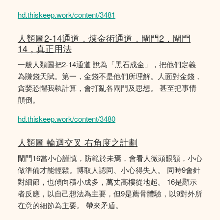
hd.thiskeep.work/content/3481
人類圖2-14通道，煉金術通道，閘門2，閘門
14，真正用法
一般人類圖把2-14通道 說為「黑石成金」，把他們定義
為賺錢天賦。第一，金錢不是他們所理解。人面對金錢，
貪婪恐懼我執計算，會打亂各閘門及思想。 甚至把事情
顛倒。
hd.thiskeep.work/content/3480
人類圖 輪迴交叉 右角度之計劃
閘門16當小心謹慎，防範於未焉，會看人微頭眼額，小心
做準備才能輕鬆。博取人認同、小心得失人。 同時9會針
對細節，也傾向積小成多，萬丈高樓從地起。 16是顯示
者反應，以自己想法為主要，但9是薦骨體驗，以9對外所
在意的細節為主要。 帶來矛盾。