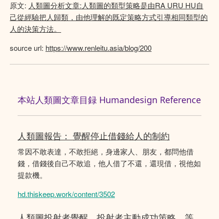
原文:
人類圖分析文章:人類圖的類型策略是由RA URU HU自
己從經驗把人歸類，由他理解的既定策略方式引導相同類型的
人的決策方法。
source url:
https://www.renleitu.asia/blog/200
本站人類圖文章目録 Humandesign Reference
人類圖報告： 覺醒停止借錢給人的制約
常因不敢表達，不敢拒絕，身邊家人、朋友，都問他借
錢，借錢後自己不敢追，他人借了不還，還現借，視他如
提款機。
hd.thiskeep.work/content/3502
人類圖投射者覺醒，投射者主動成功策略，等