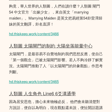
夠竟，華人世界的人類圖，人們在讀什麼？人類圖 閘門
54 中文官方「出嫁少女」，來自英文「marrying
maiden」。Marrying Maiden 是英文把易經第54卦雷澤歸
妹的英文翻譯，卦名直譯！
hd.thiskeep.work/content/3466
人類圖 太陽閘門的制約 大陽坐落能量中心
太陽閘門，是最容易不自覺地制約我們思想反應，使自己
「第一個觀念」已被太陽閘門影響。若人不夠冷靜了解實
況。太陽閘門推動了人「以太陽閘門的卦象觀點」作思考
判斷。
hd.thiskeep.work/content/3465
人類圖 人生角色 Line6 6爻溝通學
因為居安思危，擔心未來物極必反， 他們會未聽清楚對
方說話，便自以為明白，現在觀點還未說，便扯開話題講