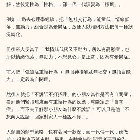
解，然後定性為「性格」，卻一代一代演變為「標籤」。
例如： 過去心理學經驗，把「無社交行為，能量低，情緒低
落，無動力」組合定為憂鬱症，放便人以相關方法把每一種狀
況轉化。
但後來人便當了「 我情緒低落又不動力，所以有憂鬱症，也
所以情緒低落，無動力，不想見心」是正常，因為有憂鬱症。
前人把「強迫症重複行為 ＋ 無眼神接觸及無社交＋無語言能
力」，定義為自閉症。
然後人就把「不說話不打招呼」的小朋友當作是否有自閉症，
看到他們緊張焦慮而有重複行為的反應，就斷定是「自閉
症」，而不去了解那小朋友為什麼不說話？ 可以只是他「不
想向人說話，回家對家人一樣說不停」。
人類圖的類型策略，也有著同一狀況，而一代傳一代，便做
成： 投射者不能主動，易累，主動會失敗 顯示者要事前告