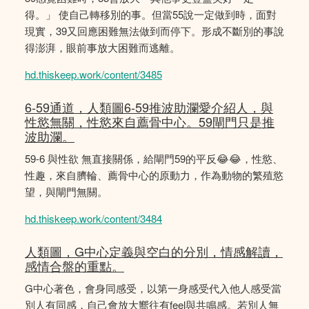
得。」 使自己轉移別的事。但當55說一定做到時，面對
現實，39又回應困難無法做到而停下。形成不斷別的事說
得澎湃，眼前事放大困難而逃離。
hd.thiskeep.work/content/3485
6-59通道，人類圖6-59推波助瀾愛介紹人，與
性慾無關，性慾來自薦骨中心。59閘門只是推
波助瀾。
59-6 與性欲 無直接關係，給閘門59的平反😂😂，性慾、
性趣，來自臍輪、薦骨中心的原動力，作為動物的繁殖慾
望，與閘門無關。
hd.thiskeep.work/content/3484
人類圖，G中心定義與空白的分別，情感解讀，
感情合盤的重點。
G中心著色，會身同感受，以第一身感受代入他人感受當
別人有同感，自己會放大嚮往有feel與共鳴感。若別人無