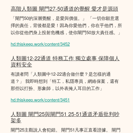
高階人類圖 閘門27-50通道的覺醒 愛才是源頭
「閘門50的深層覺醒，是愛與價值。」 「一切你願意選
擇的責任，背後都是愛！因為你愛他們，你在乎他們，所
以你從他們身上投射危機感，使你閘門50放大責任感。」
hd.thiskeep.work/content/3452
人類圖12-22通道 特務工作 獨立處事 保障個人
資料安全
有讀者問「人類圖中12-22適合做什麼？是怎樣的通
道？」 我即時想到「特工，私隱專員，網絡保案，還有
那些以打扮、形象師，以外表掩人耳目的工作」
hd.thiskeep.work/content/3451
人類圖 閘門25與閘門51 25-51通道矛盾批判吵
架多
閘門25主觀說人會犯錯。 閘門51凡事正直看證據。 閘門