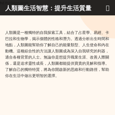
hd.thiskeep.work
人類圖生活智慧：提升生活質量
人類圖是一種獨特的自我探索工具，結合了占星學、易經、卡
巴拉和生物學，揭示個體的性格和潛力。透過分析出生時間和
地點，人類圖能幫助你了解自己的能量類型、人生使命和內在
動機。這種綜合性的方法讓人類圖成為深入自我研究的利器，
適合各種背景的人士。無論你是想提升職業生涯、改善人際關
係，還是追求靈性成長，人類圖都能提供寶貴的見解和指導。
了解自己的獨特特質，將為你開啟新的思維和行動路徑，幫助
你在生活中做出更明智的選擇。