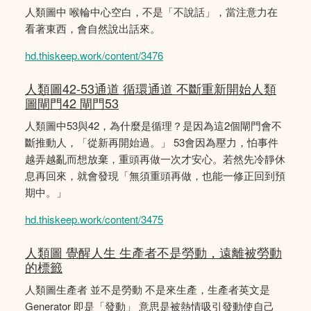
人類圖中 喉輪中心空白，不是「不說話」，當注意力在
看著東西，會自然說出話來。
hd.thiskeep.work/content/3476
人類圖42-53通道 循環通道 不斷重新開始人類
圖閘門42 閘門53
人類圖中53與42，為什麼是循理？是因為這2個閘門會不
斷推動人，「從新再開始過。」 53會因為壓力，怕事件
越弄越亂而想放棄，重頭再做一次才安心。若然先冷靜休
息再回來，就會發現「無須重頭再做，也能一修正回到預
期中。」
hd.thiskeep.work/content/3475
人類圖 覺醒人生 生產者不是勞動，遠離被勞動
的標籤
人類圖生產者 並不是勞動 不是來生產，生產者英文是
Generator 即是「發動」 意思是被熱情吸引發動使自己