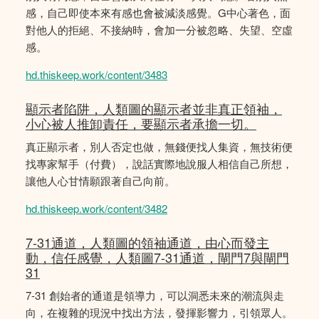
感，自己即使本來有感也會被減淡感覺。G中心著色，面
對他人的拒絕、不接納時，會加一分被忽略、失望、空虛
感。
hd.thiskeep.work/content/3483
顯示者陷阱，人類圖的顯示者並非真正領袖，
小心被人推卸責任，要顯示者承擔一切。
真正顯示者，別人否定也做，無錢便找人集資，無技術便
找專家幫手（付費），說話實際地說服人相信自己所想，
讓他人心甘情願跟著自己向前。
hd.thiskeep.work/content/3482
7-31通道，人類圖的領袖通道，由心而發主
動，信任感覺，人類圖7-31通道，閘門7與閘門
31
7-31 創始者的通道是領導力，可以洞悉未來的潮流與走
向，在複雜的現況中找出方法，發揮影響力，引領眾人。