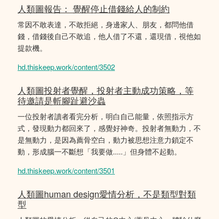
人類圖報告： 覺醒停止借錢給人的制約
常因不敢表達，不敢拒絕，身邊家人、朋友，都問他借
錢，借錢後自己不敢追，他人借了不還，還現借，視他如
提款機。
hd.thiskeep.work/content/3502
人類圖投射者覺醒，投射者主動成功策略，等
待邀請是斬腳趾避沙蟲
一位投射者讀者看完分析，明白自己能量，依照指示方
式，發現動力都回來了，感覺好神奇。投射者無動力，不
是無動力，是因為薦骨空白，動力被思想注意力鎖定不
動，形成腦一不斷想「我要做.....」但身體不起動。
hd.thiskeep.work/content/3501
人類圖human design愛情分析，不是類型對類
型