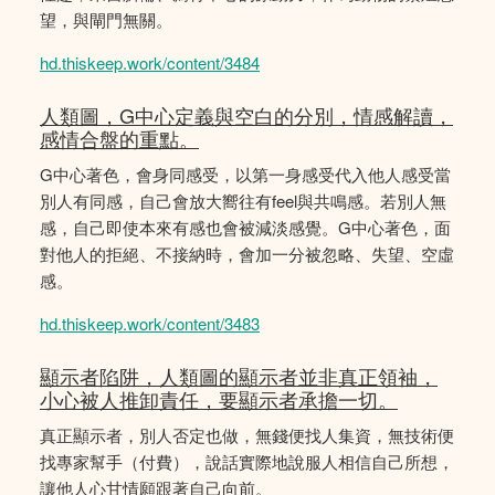
望，與閘門無關。
hd.thiskeep.work/content/3484
人類圖，G中心定義與空白的分別，情感解讀，
感情合盤的重點。
G中心著色，會身同感受，以第一身感受代入他人感受當
別人有同感，自己會放大嚮往有feel與共鳴感。若別人無
感，自己即使本來有感也會被減淡感覺。G中心著色，面
對他人的拒絕、不接納時，會加一分被忽略、失望、空虛
感。
hd.thiskeep.work/content/3483
顯示者陷阱，人類圖的顯示者並非真正領袖，
小心被人推卸責任，要顯示者承擔一切。
真正顯示者，別人否定也做，無錢便找人集資，無技術便
找專家幫手（付費），說話實際地說服人相信自己所想，
讓他人心甘情願跟著自己向前。