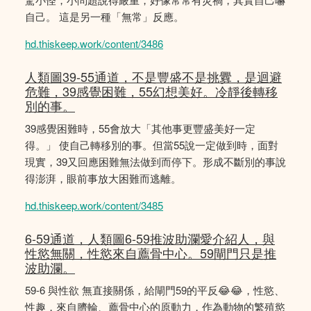
自己。 這是另一種「無常」反應。
hd.thiskeep.work/content/3486
人類圖39-55通道，不是豐盛不是挑釁，是迴避
危難，39感覺困難，55幻想美好。冷靜後轉移
別的事。
39感覺困難時，55會放大「其他事更豐盛美好一定
得。」 使自己轉移別的事。但當55說一定做到時，面對
現實，39又回應困難無法做到而停下。形成不斷別的事說
得澎湃，眼前事放大困難而逃離。
hd.thiskeep.work/content/3485
6-59通道，人類圖6-59推波助瀾愛介紹人，與
性慾無關，性慾來自薦骨中心。59閘門只是推
波助瀾。
59-6 與性欲 無直接關係，給閘門59的平反😂😂，性慾、
性趣，來自臍輪、薦骨中心的原動力，作為動物的繁殖慾