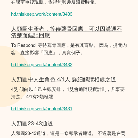
在課室重複現聽，覺得無興趣及浪費時間。
hd.thiskeep.work/content/3433
人類圖生產者，等待薦骨回應，可以因溝通不
清楚而錯誤回應
To Respond, 等待薦骨回應，是有其盲點。 因為，提問內
容，直接影響「回應」，真實例子。
hd.thiskeep.work/content/3432
人類圖中人生角色 4/1人 詳細解讀相處之道
4爻 傾向以自己主觀安排， 1爻會追隨現實計劃，凡事要
清楚。 4/1有2類極端
hd.thiskeep.work/content/3431
人類圖23-43通道
人類圖23-43通道，這是一條顯示者通道。 不過著是在閘