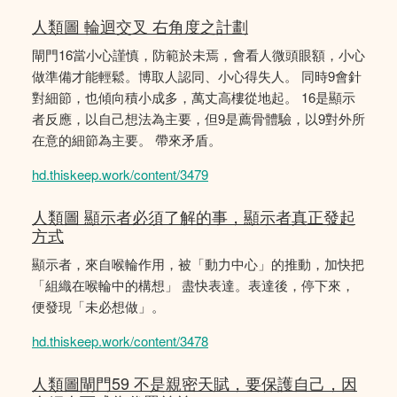
人類圖 輪迴交叉 右角度之計劃
閘門16當小心謹慎，防範於未焉，會看人微頭眼額，小心
做準備才能輕鬆。博取人認同、小心得失人。 同時9會針
對細節，也傾向積小成多，萬丈高樓從地起。 16是顯示
者反應，以自己想法為主要，但9是薦骨體驗，以9對外所
在意的細節為主要。 帶來矛盾。
hd.thiskeep.work/content/3479
人類圖 顯示者必須了解的事，顯示者真正發起
方式
顯示者，來自喉輪作用，被「動力中心」的推動，加快把
「組織在喉輪中的構想」 盡快表達。表達後，停下來，
便發現「未必想做」。
hd.thiskeep.work/content/3478
人類圖閘門59 不是親密天賦，要保護自己，因