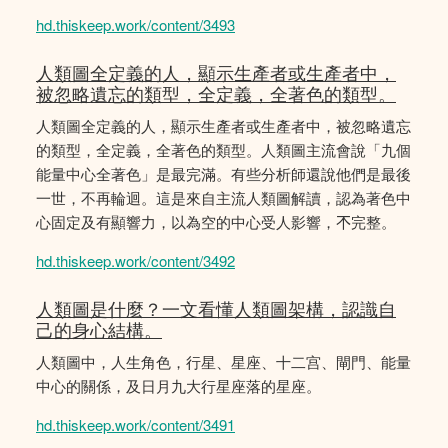
hd.thiskeep.work/content/3493
人類圖全定義的人，顯示生產者或生產者中，
被忽略遺忘的類型，全定義，全著色的類型。
人類圖全定義的人，顯示生產者或生產者中，被忽略遺忘
的類型，全定義，全著色的類型。人類圖主流會說「九個
能量中心全著色」是最完滿。有些分析師還說他們是最後
一世，不再輪迴。這是來自主流人類圖解讀，認為著色中
心固定及有顯響力，以為空的中心受人影響，𣎴完整。
hd.thiskeep.work/content/3492
人類圖是什麼？一文看懂人類圖架構，認識自
己的身心結構。
人類圖中，人生角色，行星、星座、十二宫、閘門、能量
中心的關係，及日月九大行星座落的星座。
hd.thiskeep.work/content/3491