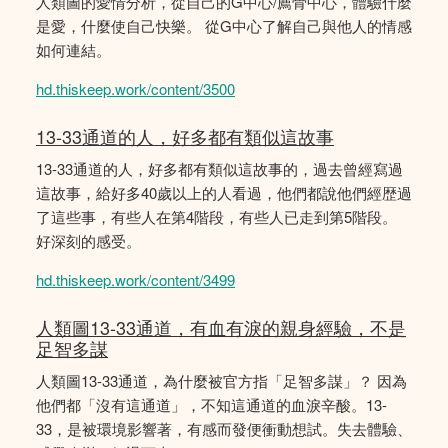
人類圖的愛情分析，從自己的G中心/薦骨中心，體驗什麼
是愛，什麼使自己快樂。 從G中心了解自己與他人的情感
如何連結。
hd.thiskeep.work/content/3500
13-33通道的人，好多都有類似這故事
13-33通道的人，好多都有類似這故事的，過去曾經寫過
這故事，給好多40歲以上的人看過，他們都說他們經歴過
了這些事，有些人在第4階段，有些人已走到第5階段。
好深刻的感受。
hd.thiskeep.work/content/3499
人類圖13-33通道，有血有淚的親身經驗，不是
足智多謀
人類圖13-33通道，為什麼被官方指「足智多謀」？ 因為
他們都「沒有這通道」，不知這通道的血淚辛酸。13-
33，是被環境影響著，有感而發便衝動想試。失去體驗、