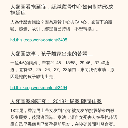
人類圖看拖延症，認識薦骨中心如何制約形成
拖延症
人為什麼會拖延？因為薦骨中心與G中心，被當下的體
驗、感覺、吸引，綁定自己持續「不想轉換」。
hd.thiskeep.work/content/3495
人類圖故事，孩子離家出走的苦媽。
一位4/6的媽媽，帶有21-45、18/58、29-46、37-40通
道，還有62、25、26、27、28閘門，來向我們求助，原
因是她的孩子離街出走。
hd.thiskeep.work/content/3494
人類圖案例研究： 2018年尾案 陳同佳案
18年尾，香港男士帶女友到台灣 被女友的挑釁帶來凶殺
及棄屍案，後潛逃回港。案法，源自女受害人在爭執時透
露自己早幾個月已懷孕是前男友，在吵架其間引發命案。