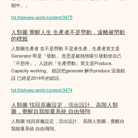
期中。」
hd.thiskeep.work/content/3475
人類圖 覺醒人生 生產者不是勞動，遠離被勞動
的標籤
人類圖生產者 並不是勞動 不是來生產，生產者英文是
Generator 即是「發動」 意思是被熱情吸引發動使自己
「不想停」。人說的「生產勞動」英文是Produce,
Capacity working。 錯誤把generate 解作produce 這個錯
誤 已經是2014年的錯誤。
hd.thiskeep.work/content/3474
人類圖 找回原廠設定，活出設計。高階人類
圖，覺醒自我能量系統 自由飛翔
人類圖 找回原廠設定，活出設計。 高階人類圖，覺醒自
我能量系統 自由飛翔。