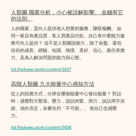
人類圖 職業分析，小心被誤解影響。 金錢有它
的法則。
人的職業，是向人提供他人想要的服務，賺取報酬。 如
同一家店有產品賣，客人買產品付款。自己有什麼能力服
務可向人提供？ 這不是人類圖說能力，除了命盤、還包
括你的成長、經驗、知識、熱情、喜好、信心、責任承擔
力、及為人解決問題的能力與心態。
hd.thiskeep.work/content/3437
高階人類圖 九大能量中心感知方法
從人的回應方式，分辨在哪個能量中心發出能量？ 對話
時：感覺對方緊張、壓力，說話肉緊、用力，說話用字決
絕、傾向否定，未審先判「不可能」。 使自己也感壓
力。
hd.thiskeep.work/content/3436