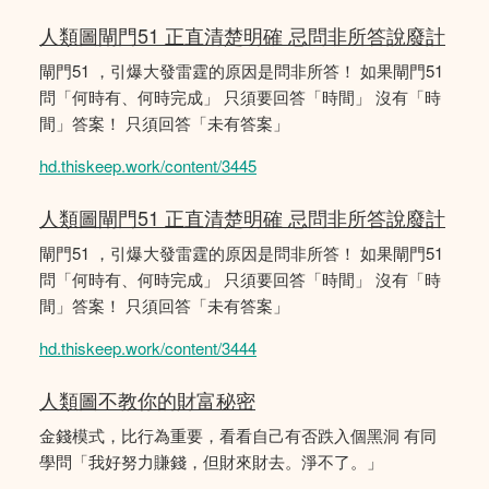
人類圖閘門51 正直清楚明確 忌問非所答說廢計
閘門51 ，引爆大發雷霆的原因是問非所答！ 如果閘門51
問「何時有、何時完成」 只須要回答「時間」 沒有「時
間」答案！ 只須回答「未有答案」
hd.thiskeep.work/content/3445
人類圖閘門51 正直清楚明確 忌問非所答說廢計
閘門51 ，引爆大發雷霆的原因是問非所答！ 如果閘門51
問「何時有、何時完成」 只須要回答「時間」 沒有「時
間」答案！ 只須回答「未有答案」
hd.thiskeep.work/content/3444
人類圖不教你的財富秘密
金錢模式，比行為重要，看看自己有否跌入個黑洞 有同
學問「我好努力賺錢，但財來財去。淨不了。」