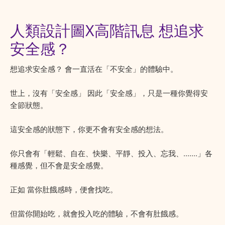
人類設計圖X高階訊息 想追求
安全感？
想追求安全感？ 會一直活在「不安全」的體驗中。
世上，沒有「安全感」 因此「安全感」，只是一種你覺得安
全節狀態。
這安全感的狀態下，你更不會有安全感的想法。
你只會有「輕鬆、自在、快樂、平靜、投入、忘我、.......」各
種感覺，但不會是安全感覺。
正如 當你肚餓感時，便會找吃。
但當你開始吃，就會投入吃的體驗，不會有肚餓感。