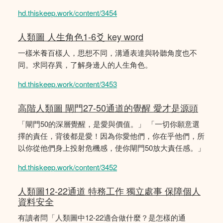
hd.thiskeep.work/content/3454
人類圖 人生角色1-6爻 key word
一樣米養百樣人，思想不同，溝通表達與聆聽角度也不
同。求同存異，了解身邊人的人生角色。
hd.thiskeep.work/content/3453
高階人類圖 閘門27-50通道的覺醒 愛才是源頭
「閘門50的深層覺醒，是愛與價值。」 「一切你願意選
擇的責任，背後都是愛！因為你愛他們，你在乎他們，所
以你從他們身上投射危機感，使你閘門50放大責任感。」
hd.thiskeep.work/content/3452
人類圖12-22通道 特務工作 獨立處事 保障個人
資料安全
有讀者問「人類圖中12-22適合做什麼？是怎樣的通