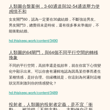
人類圖合盤案例，3-60通道與32-54通道壓力使
感情不和
女友閘門60，認為一定要在30歲結婚，不斷強迫男友。
男友閘門3，總覺得未是時候，還有很多事未準備好，不
能衝動結婚。
hd.thiskeep.work/content/3490
人類圖的64閘門，與64個不同平行空間的轉移
換象
不同的平行空間，高頻率還是低頻率，就在你當下心情變
化中顯示出來。可以你會有邏輯地認為因爲某些事而產生
某種情感，是好合理。但縁機就是，你這刻為何邏到這種
狀況而刺激到你的情感變化？
hd.thiskeep.work/content/3489
投射者，人類圖的投射者定義，是不宜「衝
動」，被說錯「不能主動」，主動做自己所