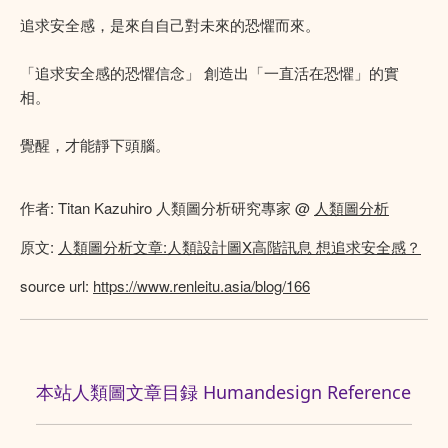
追求安全感，是來自自己對未來的恐懼而來。
「追求安全感的恐懼信念」 創造出「一直活在恐懼」的實
相。
覺醒，才能靜下頭腦。
作者: Titan Kazuhiro 人類圖分析研究專家 @
人類圖分析
原文:
人類圖分析文章:人類設計圖X高階訊息 想追求安全感？
source url:
https://www.renleitu.asia/blog/166
本站人類圖文章目録 Humandesign Reference