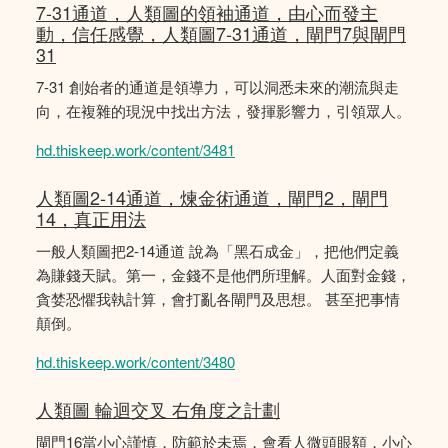
7-31通道，人類圖的領袖通道，由心而發主
動，信任感覺，人類圖7-31通道，閘門7與閘門
31
7-31 創始者的通道是領導力，可以洞悉未來的潮流與走
向，在複雜的現況中找出方法，發揮影響力，引領眾人。
hd.thiskeep.work/content/3481
人類圖2-14通道，煉金術通道，閘門2，閘門
14，真正用法
一般人類圖把2-14通道 說為「黑石成金」，把他們定義
為賺錢天賦。第一，金錢不是他們所理解。人面對金錢，
貪婪恐懼我執計算，會打亂各閘門及思想。 甚至把事情
顛倒。
hd.thiskeep.work/content/3480
人類圖 輪迴交叉 右角度之計劃
閘門16當小心謹慎，防範於未焉，會看人微頭眼額，小心