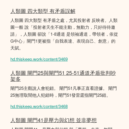
人類圖 四大類型 有矛盾誤解
人類圖 四大類型 有矛盾之處，尤其投射者 反映者。人類
圖一般 說「投射者天生不能主動，無動力，只好待待邀
請」，人類圖 卻說「1-8通道 是領袖通道，帶領者，依從
G中心」閘門1更被指「自我表達、表現自己、創意」的
天賦。
hd.thiskeep.work/content/3469
人類圖 閘門25與閘門51 25-51通道矛盾批判吵
架多
閘門25主觀說人會犯錯。 閘門51凡事正直看證據。 閘門
25無理取鬧他人犯錯時，閘門51發雷霆指閘門25錯。
hd.thiskeep.work/content/3468
人類圖 閘門41是壓力與幻想 並非夢想