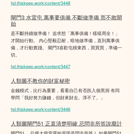
hd.thiskeep.work/content/3448
閘門3 水雷屯 萬事要俱備 不斷做準備 而不敢開
始
是不斷持續做準備！ 追求想「萬事俱備！樣樣周全！」
才開始行動。 內心堅毅忍耐，暗地做準備，直到萬事俱
備，才行動實踐。 閘門3喜歡屯積東西，買買買，準備一
切。
hd.thiskeep.work/content/3447
人類圖不教你的財富秘密
金錢模式，比行為重要，看看自己有否跌入個黑洞 有同
學問「我好努力賺錢，但財來財去。淨不了。」
hd.thiskeep.work/content/3446
人類圖閘門51 正直清楚明確 忌問非所答說廢計
閘門51 ，引爆大發雷霆的原因是問非所答！ 如果閘門51