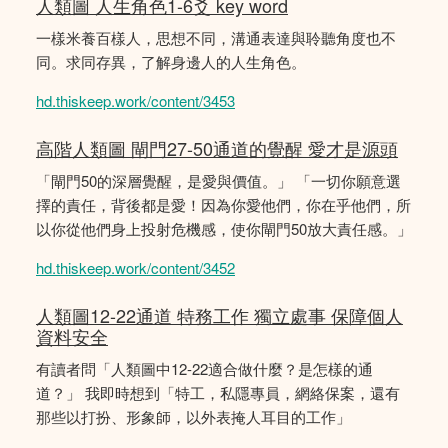
人類圖 人生角色1-6爻 key word
一樣米養百樣人，思想不同，溝通表達與聆聽角度也不
同。求同存異，了解身邊人的人生角色。
hd.thiskeep.work/content/3453
高階人類圖 閘門27-50通道的覺醒 愛才是源頭
「閘門50的深層覺醒，是愛與價值。」 「一切你願意選
擇的責任，背後都是愛！因為你愛他們，你在乎他們，所
以你從他們身上投射危機感，使你閘門50放大責任感。」
hd.thiskeep.work/content/3452
人類圖12-22通道 特務工作 獨立處事 保障個人
資料安全
有讀者問「人類圖中12-22適合做什麼？是怎樣的通
道？」 我即時想到「特工，私隱專員，網絡保案，還有
那些以打扮、形象師，以外表掩人耳目的工作」