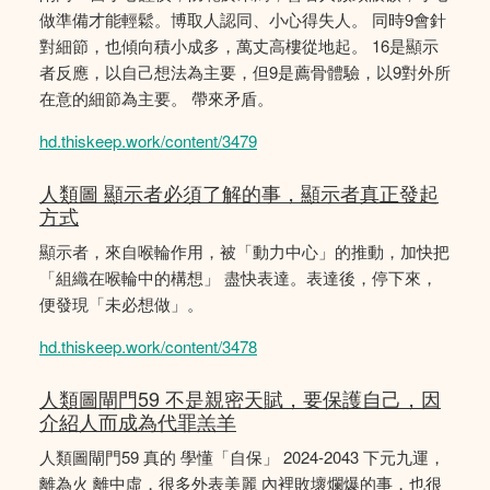
做準備才能輕鬆。博取人認同、小心得失人。 同時9會針
對細節，也傾向積小成多，萬丈高樓從地起。 16是顯示
者反應，以自己想法為主要，但9是薦骨體驗，以9對外所
在意的細節為主要。 帶來矛盾。
hd.thiskeep.work/content/3479
人類圖 顯示者必須了解的事，顯示者真正發起
方式
顯示者，來自喉輪作用，被「動力中心」的推動，加快把
「組織在喉輪中的構想」 盡快表達。表達後，停下來，
便發現「未必想做」。
hd.thiskeep.work/content/3478
人類圖閘門59 不是親密天賦，要保護自己，因
介紹人而成為代罪羔羊
人類圖閘門59 真的 學懂「自保」 2024-2043 下元九運，
離為火 離中虛，很多外表美麗 內裡敗壞爛爆的事，也很