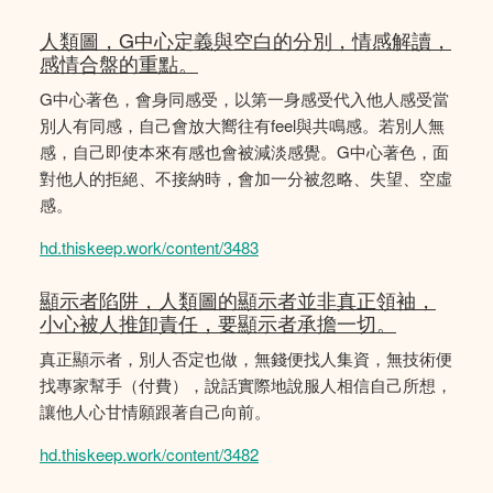
人類圖，G中心定義與空白的分別，情感解讀，
感情合盤的重點。
G中心著色，會身同感受，以第一身感受代入他人感受當
別人有同感，自己會放大嚮往有feel與共鳴感。若別人無
感，自己即使本來有感也會被減淡感覺。G中心著色，面
對他人的拒絕、不接納時，會加一分被忽略、失望、空虛
感。
hd.thiskeep.work/content/3483
顯示者陷阱，人類圖的顯示者並非真正領袖，
小心被人推卸責任，要顯示者承擔一切。
真正顯示者，別人否定也做，無錢便找人集資，無技術便
找專家幫手（付費），說話實際地說服人相信自己所想，
讓他人心甘情願跟著自己向前。
hd.thiskeep.work/content/3482