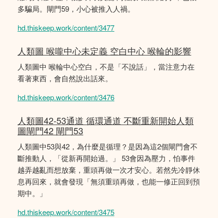
多騙局。閘門59，小心被推入人禍。
hd.thiskeep.work/content/3477
人類圖 喉嚨中心未定義 空白中心 喉輪的影響
人類圖中 喉輪中心空白，不是「不說話」，當注意力在
看著東西，會自然說出話來。
hd.thiskeep.work/content/3476
人類圖42-53通道 循環通道 不斷重新開始人類
圖閘門42 閘門53
人類圖中53與42，為什麼是循理？是因為這2個閘門會不
斷推動人，「從新再開始過。」 53會因為壓力，怕事件
越弄越亂而想放棄，重頭再做一次才安心。若然先冷靜休
息再回來，就會發現「無須重頭再做，也能一修正回到預
期中。」
hd.thiskeep.work/content/3475