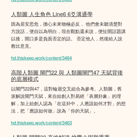
人類圖 人生角色 Line6 6爻溝通學
因為居安思危，擔心未來物極必反， 他們會未聽清楚對
方說話，便自以為明白，現在觀點還未說，便扯開話題講
以後，開口多是負面否定的話。 否定他人，然後給人說
教比意見。
hd.thiskeep.work/content/3464
高階人類圖 閘門22 與 人類圖閘門47 天賦背後
的底層模式
以閘門22與47，這對輪迴交叉組合為參考。人類圖，舊
派解說閘門天賦，來自始創人對易經「表層卦象」的理
解，加上始創人認為「在這卦中，人應該如何才對」的想
法，把「應該如何做」說為「你的天賦」。
hd.thiskeep.work/content/3463