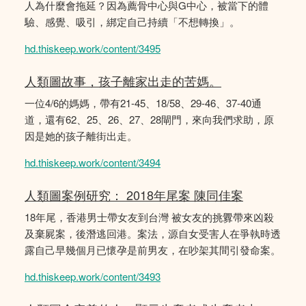
人為什麼會拖延？因為薦骨中心與G中心，被當下的體
驗、感覺、吸引，綁定自己持續「不想轉換」。
hd.thiskeep.work/content/3495
人類圖故事，孩子離家出走的苦媽。
一位4/6的媽媽，帶有21-45、18/58、29-46、37-40通
道，還有62、25、26、27、28閘門，來向我們求助，原
因是她的孩子離街出走。
hd.thiskeep.work/content/3494
人類圖案例研究： 2018年尾案 陳同佳案
18年尾，香港男士帶女友到台灣 被女友的挑釁帶來凶殺
及棄屍案，後潛逃回港。案法，源自女受害人在爭執時透
露自己早幾個月已懷孕是前男友，在吵架其間引發命案。
hd.thiskeep.work/content/3493