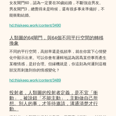
女友閘門60，認為一定要在30歲結婚，不斷強迫男友。
男友閘門3，總覺得未是時候，還有很多事未準備好，不
能衝動結婚。
hd.thiskeep.work/content/3490
人類圖的64閘門，與64個不同平行空間的轉移
換象
不同的平行空間，高頻率還是低頻率，就在你當下心情變
化中顯示出來。可以你會有邏輯地認為因爲某些事而產生
某種情感，是好合理。但縁機就是，你這刻為何邏到這種
狀況而刺激到你的情感變化？
hd.thiskeep.work/content/3489
投射者，人類圖的投射者定義，是不宜「衝
動」，被說錯「不能主動」，主動做自己所
想。別人的事，才等待邀請，溝通清楚才行
動。