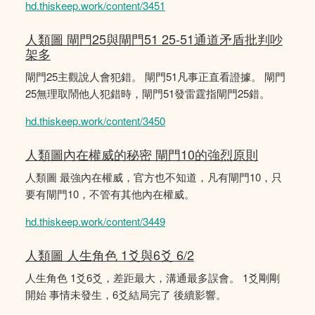
hd.thiskeep.work/content/3451
人類圖 閘門25與閘門51 25-51通道矛盾批判吵
架多
閘門25主觀說人會犯錯。 閘門51凡事正直看證據。 閘門
25無理取鬧他人犯錯時，閘門51發雷霆指閘門25錯。
hd.thiskeep.work/content/3450
人類圖內在權威的秘密 閘門10的強烈原則
人類圖 最強內在權威，官方也不知道，凡有閘門10，只
要有閘門10，不管有其他內在權威。
hd.thiskeep.work/content/3449
人類圖 人生角色 1爻與6爻 6/2
人生角色 1爻6爻，差距最大，溝通最多誤會。 1爻剛剛
開始 事情未發生，6爻結局完了 後續影響。