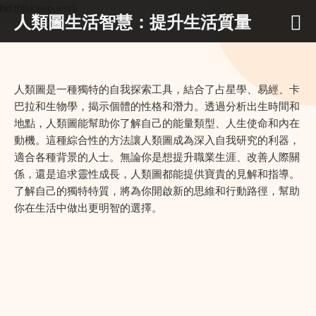
hd.thiskeep.work
人類圖生活智慧：提升生活質量
人類圖是一種獨特的自我探索工具，結合了占星學、易經、卡
巴拉和生物學，揭示個體的性格和潛力。透過分析出生時間和
地點，人類圖能幫助你了解自己的能量類型、人生使命和內在
動機。這種綜合性的方法讓人類圖成為深入自我研究的利器，
適合各種背景的人士。無論你是想提升職業生涯、改善人際關
係，還是追求靈性成長，人類圖都能提供寶貴的見解和指導。
了解自己的獨特特質，將為你開啟新的思維和行動路徑，幫助
你在生活中做出更明智的選擇。