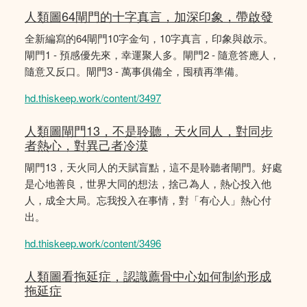
人類圖64閘門的十字真言，加深印象，帶啟發
全新編寫的64閘門10字金句，10字真言，印象與啟示。
閘門1 - 預感優先來，幸運聚人多。閘門2 - 隨意答應人，
隨意又反口。閘門3 - 萬事俱備全，囤積再準備。
hd.thiskeep.work/content/3497
人類圖閘門13，不是聆聽，天火同人，對同步
者熱心，對異己者冷漠
閘門13，天火同人的天賦盲點，這不是聆聽者閘門。好處
是心地善良，世界大同的想法，捨己為人，熱心投入他
人，成全大局。忘我投入在事情，對「有心人」熱心付
出。
hd.thiskeep.work/content/3496
人類圖看拖延症，認識薦骨中心如何制約形成
拖延症