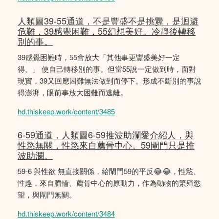
人類圖39-55通道，不是豐盛不是挑釁，是迴避
危難，39感覺困難，55幻想美好。冷靜後轉移
別的事。
39感覺困難時，55會放大「其他事更豐盛美好一定
得。」 使自己轉移別的事。但當55說一定做到時，面對
現實，39又回應困難無法做到而停下。形成不斷別的事說
得澎湃，眼前事放大困難而逃離。
hd.thiskeep.work/content/3485
6-59通道，人類圖6-59推波助瀾愛介紹人，與
性慾無關，性慾來自薦骨中心。59閘門只是推
波助瀾。
59-6 與性欲 無直接關係，給閘門59的平反😂😂，性慾、
性趣，來自臍輪、薦骨中心的原動力，作為動物的繁殖慾
望，與閘門無關。
hd.thiskeep.work/content/3484