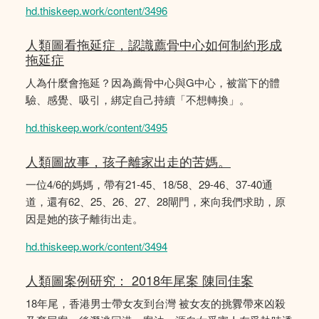
hd.thiskeep.work/content/3496
人類圖看拖延症，認識薦骨中心如何制約形成
拖延症
人為什麼會拖延？因為薦骨中心與G中心，被當下的體
驗、感覺、吸引，綁定自己持續「不想轉換」。
hd.thiskeep.work/content/3495
人類圖故事，孩子離家出走的苦媽。
一位4/6的媽媽，帶有21-45、18/58、29-46、37-40通
道，還有62、25、26、27、28閘門，來向我們求助，原
因是她的孩子離街出走。
hd.thiskeep.work/content/3494
人類圖案例研究： 2018年尾案 陳同佳案
18年尾，香港男士帶女友到台灣 被女友的挑釁帶來凶殺