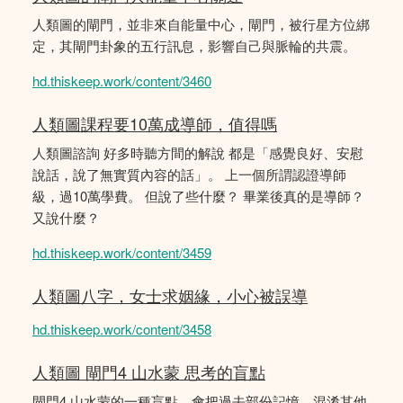
人類圖的閘門，並非來自能量中心，閘門，被行星方位綁
定，其閘門卦象的五行訊息，影響自己與脈輪的共震。
hd.thiskeep.work/content/3460
人類圖課程要10萬成導師，值得嗎
人類圖諮詢 好多時聽方間的解說 都是「感覺良好、安慰
說話，說了無實質內容的話」。 上一個所謂認證導師
級，過10萬學費。 但說了些什麼？ 畢業後真的是導師？
又說什麼？
hd.thiskeep.work/content/3459
人類圖八字，女士求姻緣，小心被誤導
hd.thiskeep.work/content/3458
人類圖 閘門4 山水蒙 思考的盲點
閘門4 山水蒙的一種盲點，會把過去部份記憶，混淆其他