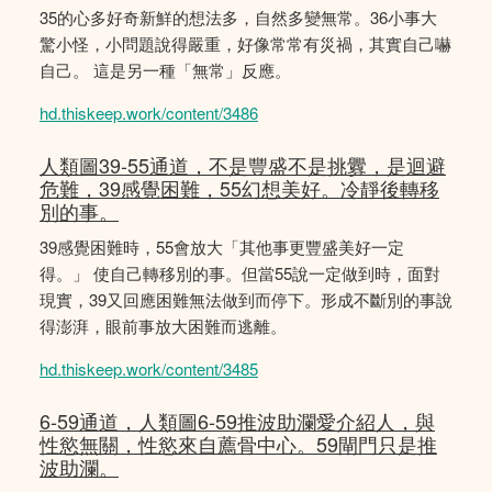
35的心多好奇新鮮的想法多，自然多變無常。36小事大
驚小怪，小問題說得嚴重，好像常常有災禍，其實自己嚇
自己。 這是另一種「無常」反應。
hd.thiskeep.work/content/3486
人類圖39-55通道，不是豐盛不是挑釁，是迴避
危難，39感覺困難，55幻想美好。冷靜後轉移
別的事。
39感覺困難時，55會放大「其他事更豐盛美好一定
得。」 使自己轉移別的事。但當55說一定做到時，面對
現實，39又回應困難無法做到而停下。形成不斷別的事說
得澎湃，眼前事放大困難而逃離。
hd.thiskeep.work/content/3485
6-59通道，人類圖6-59推波助瀾愛介紹人，與
性慾無關，性慾來自薦骨中心。59閘門只是推
波助瀾。