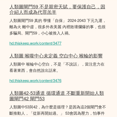
人類圖閘門59 不是親密天賦，要保護自己，因
介紹人而成為代罪羔羊
人類圖閘門59 真的 學懂「自保」 2024-2043 下元九運，
離為火 離中虛，很多外表美麗 內裡敗壞爛爆的事，也很
多騙局。閘門59，小心被推入人禍。
hd.thiskeep.work/content/3477
人類圖 喉嚨中心未定義 空白中心 喉輪的影響
人類圖中 喉輪中心空白，不是「不說話」，當注意力在
看著東西，會自然說出話來。
hd.thiskeep.work/content/3476
人類圖42-53通道 循環通道 不斷重新開始人類
圖閘門42 閘門53
人類圖中53與42，為什麼是循理？是因為這2個閘門會不
斷推動人，「從新再開始過。」 53會因為壓力，怕事件