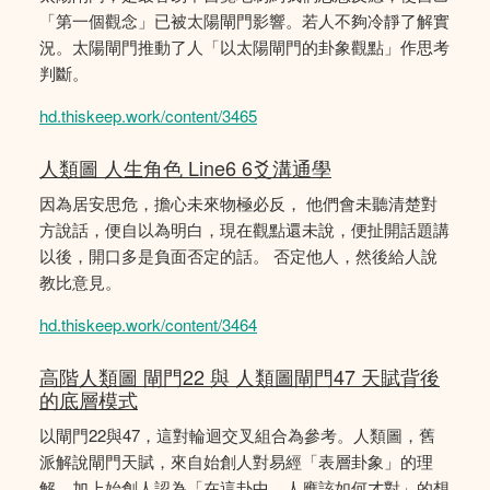
「第一個觀念」已被太陽閘門影響。若人不夠冷靜了解實
況。太陽閘門推動了人「以太陽閘門的卦象觀點」作思考
判斷。
hd.thiskeep.work/content/3465
人類圖 人生角色 Line6 6爻溝通學
因為居安思危，擔心未來物極必反， 他們會未聽清楚對
方說話，便自以為明白，現在觀點還未說，便扯開話題講
以後，開口多是負面否定的話。 否定他人，然後給人說
教比意見。
hd.thiskeep.work/content/3464
高階人類圖 閘門22 與 人類圖閘門47 天賦背後
的底層模式
以閘門22與47，這對輪迴交叉組合為參考。人類圖，舊
派解說閘門天賦，來自始創人對易經「表層卦象」的理
解，加上始創人認為「在這卦中，人應該如何才對」的想