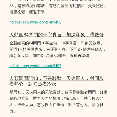
33，是被環境影響著，有感而發便衝動想試。失去體驗、
感覺改變，便退下來。
hd.thiskeep.work/content/3498
人類圖64閘門的十字真言，加深印象，帶啟發
全新編寫的64閘門10字金句，10字真言，印象與啟示。
閘門1 - 預感優先來，幸運聚人多。閘門2 - 隨意答應人，
隨意又反口。閘門3 - 萬事俱備全，囤積再準備。
hd.thiskeep.work/content/3497
人類圖閘門13，不是聆聽，天火同人，對同步
者熱心，對異己者冷漠
閘門13，天火同人的天賦盲點，這不是聆聽者閘門。好處
是心地善良，世界大同的想法，捨己為人，熱心投入他
人，成全大局。忘我投入在事情，對「有心人」熱心付
出。