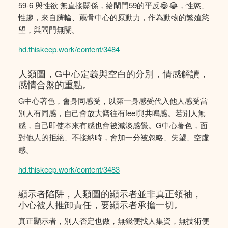
59-6 與性欲 無直接關係，給閘門59的平反😂😂，性慾、
性趣，來自臍輪、薦骨中心的原動力，作為動物的繁殖慾
望，與閘門無關。
hd.thiskeep.work/content/3484
人類圖，G中心定義與空白的分別，情感解讀，
感情合盤的重點。
G中心著色，會身同感受，以第一身感受代入他人感受當
別人有同感，自己會放大嚮往有feel與共鳴感。若別人無
感，自己即使本來有感也會被減淡感覺。G中心著色，面
對他人的拒絕、不接納時，會加一分被忽略、失望、空虛
感。
hd.thiskeep.work/content/3483
顯示者陷阱，人類圖的顯示者並非真正領袖，
小心被人推卸責任，要顯示者承擔一切。
真正顯示者，別人否定也做，無錢便找人集資，無技術便