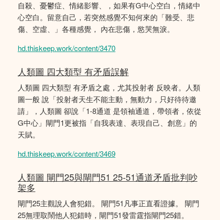
自殺、憂鬱症、情緒影響、，如果有G中心空白，情緒中
心空白。留意自己，若突然感覺不知何來的「難受、悲
傷、空虛、」各種感覺， 內在悲傷，慾哭無淚。
hd.thiskeep.work/content/3470
人類圖 四大類型 有矛盾誤解
人類圖 四大類型 有矛盾之處，尤其投射者 反映者。人類
圖一般 說「投射者天生不能主動，無動力，只好待待邀
請」，人類圖 卻說「1-8通道 是領袖通道，帶領者，依從
G中心」閘門1更被指「自我表達、表現自己、創意」的
天賦。
hd.thiskeep.work/content/3469
人類圖 閘門25與閘門51 25-51通道矛盾批判吵
架多
閘門25主觀說人會犯錯。 閘門51凡事正直看證據。 閘門
25無理取鬧他人犯錯時，閘門51發雷霆指閘門25錯。