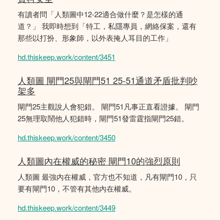
有讀者問「人類圖中12-22適合做什麼？是怎樣的通
道？」 我即時想到「特工，私隱專員，網絡保案，還有
那些以打扮、形象師，以外表掩人耳目的工作」
hd.thiskeep.work/content/3451
人類圖 閘門25與閘門51 25-51通道矛盾批判吵
架多
閘門25主觀說人會犯錯。 閘門51凡事正直看證據。 閘門
25無理取鬧他人犯錯時，閘門51發雷霆指閘門25錯。
hd.thiskeep.work/content/3450
人類圖內在權威的秘密 閘門10的強烈原則
人類圖 最強內在權威，官方也不知道，凡有閘門10，只
要有閘門10，不管有其他內在權威。
hd.thiskeep.work/content/3449