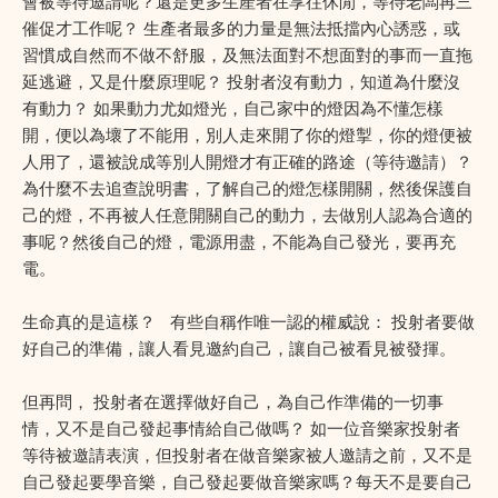
會被等待邀請呢？還是更多生產者在享往休閒，等待老闆再三
催促才工作呢？ 生產者最多的力量是無法抵擋內心誘惑，或
習慣成自然而不做不舒服，及無法面對不想面對的事而一直拖
延逃避，又是什麼原理呢？ 投射者沒有動力，知道為什麼沒
有動力？ 如果動力尤如燈光，自己家中的燈因為不懂怎樣
開，便以為壞了不能用，別人走來開了你的燈掣，你的燈便被
人用了，還被說成等別人開燈才有正確的路途（等待邀請）？
為什麼不去追查說明書，了解自己的燈怎樣開關，然後保護自
己的燈，不再被人任意開關自己的動力，去做別人認為合適的
事呢？然後自己的燈，電源用盡，不能為自己發光，要再充
電。
生命真的是這樣？ 有些自稱作唯一認的權威說： 投射者要做
好自己的準備，讓人看見邀約自己，讓自己被看見被發揮。
但再問， 投射者在選擇做好自己，為自己作準備的一切事
情，又不是自己發起事情給自己做嗎？ 如一位音樂家投射者
等待被邀請表演，但投射者在做音樂家被人邀請之前，又不是
自己發起要學音樂，自己發起要做音樂家嗎？每天不是要自己