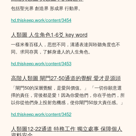
包括聖光界 創造界 形成界 行動界。
hd.thiskeep.work/content/3454
人類圖 人生角色1-6爻 key word
一樣米養百樣人，思想不同，溝通表達與聆聽角度也不
同。求同存異，了解身邊人的人生角色。
hd.thiskeep.work/content/3453
高階人類圖 閘門27-50通道的覺醒 愛才是源頭
「閘門50的深層覺醒，是愛與價值。」 「一切你願意選
擇的責任，背後都是愛！因為你愛他們，你在乎他們，所
以你從他們身上投射危機感，使你閘門50放大責任感。」
hd.thiskeep.work/content/3452
人類圖12-22通道 特務工作 獨立處事 保障個人
資料安全