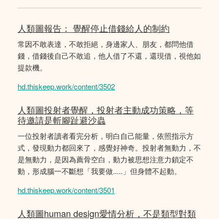
人類圖報告： 覺醒停止借錢給人的制約
常因不敢表達，不敢拒絕，身邊家人、朋友，都問他借
錢，借錢後自己不敢追，他人借了不還，還現借，視他如
提款機。
hd.thiskeep.work/content/3502
人類圖投射者覺醒，投射者主動成功策略，等
待邀請是斬腳趾避沙蟲
一位投射者讀者看完分析，明白自己能量，依照指示方
式，發現動力都回來了，感覺好神奇。投射者無動力，不
是無動力，是因為薦骨空白，動力被思想注意力鎖定不
動，形成腦一不斷想「我要做.....」但身體不起動。
hd.thiskeep.work/content/3501
人類圖human design愛情分析，不是類型對類