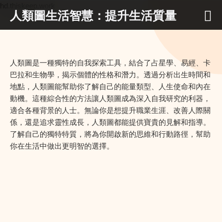
hd.thiskeep.work
人類圖生活智慧：提升生活質量
人類圖是一種獨特的自我探索工具，結合了占星學、易經、卡
巴拉和生物學，揭示個體的性格和潛力。透過分析出生時間和
地點，人類圖能幫助你了解自己的能量類型、人生使命和內在
動機。這種綜合性的方法讓人類圖成為深入自我研究的利器，
適合各種背景的人士。無論你是想提升職業生涯、改善人際關
係，還是追求靈性成長，人類圖都能提供寶貴的見解和指導。
了解自己的獨特特質，將為你開啟新的思維和行動路徑，幫助
你在生活中做出更明智的選擇。