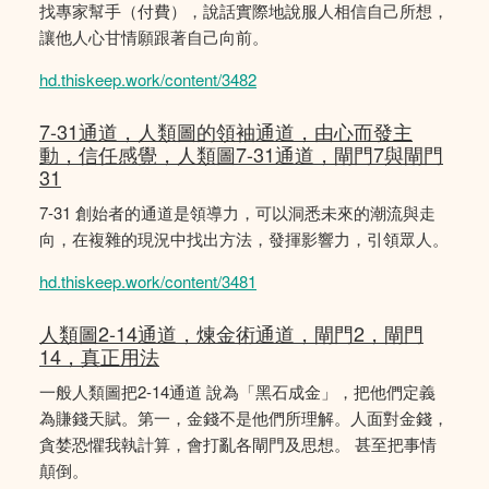
找專家幫手（付費），說話實際地說服人相信自己所想，
讓他人心甘情願跟著自己向前。
hd.thiskeep.work/content/3482
7-31通道，人類圖的領袖通道，由心而發主
動，信任感覺，人類圖7-31通道，閘門7與閘門
31
7-31 創始者的通道是領導力，可以洞悉未來的潮流與走
向，在複雜的現況中找出方法，發揮影響力，引領眾人。
hd.thiskeep.work/content/3481
人類圖2-14通道，煉金術通道，閘門2，閘門
14，真正用法
一般人類圖把2-14通道 說為「黑石成金」，把他們定義
為賺錢天賦。第一，金錢不是他們所理解。人面對金錢，
貪婪恐懼我執計算，會打亂各閘門及思想。 甚至把事情
顛倒。