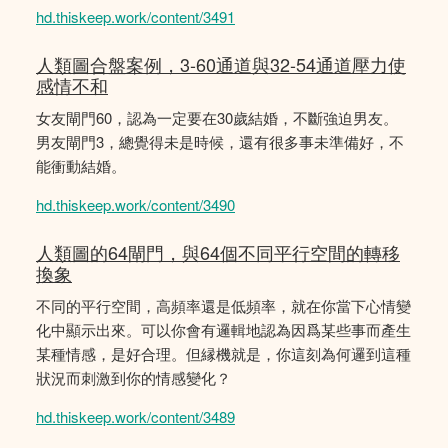
hd.thiskeep.work/content/3491
人類圖合盤案例，3-60通道與32-54通道壓力使
感情不和
女友閘門60，認為一定要在30歲結婚，不斷強迫男友。
男友閘門3，總覺得未是時候，還有很多事未準備好，不
能衝動結婚。
hd.thiskeep.work/content/3490
人類圖的64閘門，與64個不同平行空間的轉移
換象
不同的平行空間，高頻率還是低頻率，就在你當下心情變
化中顯示出來。可以你會有邏輯地認為因爲某些事而產生
某種情感，是好合理。但縁機就是，你這刻為何邏到這種
狀況而刺激到你的情感變化？
hd.thiskeep.work/content/3489