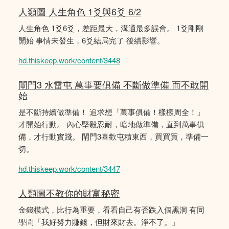
人類圖 人生角色 1爻與6爻 6/2
人生角色 1爻6爻，差距最大，溝通最多誤會。 1爻剛剛
開始 事情未發生，6爻結局完了 後續影響。
hd.thiskeep.work/content/3448
閘門3 水雷屯 萬事要俱備 不斷做準備 而不敢開
始
是不斷持續做準備！ 追求想「萬事俱備！樣樣周全！」
才開始行動。 內心堅毅忍耐，暗地做準備，直到萬事俱
備，才行動實踐。 閘門3喜歡屯積東西，買買買，準備一
切。
hd.thiskeep.work/content/3447
人類圖不教你的財富秘密
金錢模式，比行為重要，看看自己有否跌入個黑洞 有同
學問「我好努力賺錢，但財來財去。淨不了。」