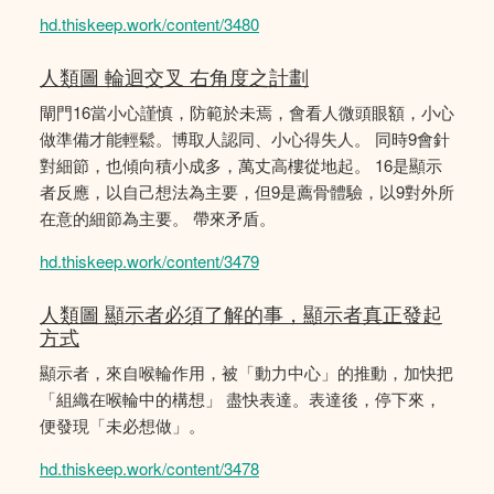
hd.thiskeep.work/content/3480
人類圖 輪迴交叉 右角度之計劃
閘門16當小心謹慎，防範於未焉，會看人微頭眼額，小心
做準備才能輕鬆。博取人認同、小心得失人。 同時9會針
對細節，也傾向積小成多，萬丈高樓從地起。 16是顯示
者反應，以自己想法為主要，但9是薦骨體驗，以9對外所
在意的細節為主要。 帶來矛盾。
hd.thiskeep.work/content/3479
人類圖 顯示者必須了解的事，顯示者真正發起
方式
顯示者，來自喉輪作用，被「動力中心」的推動，加快把
「組織在喉輪中的構想」 盡快表達。表達後，停下來，
便發現「未必想做」。
hd.thiskeep.work/content/3478