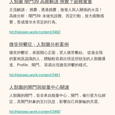
人類圖 閘門39 高維解讀 挑釁？困難重重
主流解讀： 挑釁，透過挑釁，激發人與人關係的火花！
高維分析：閘門39: 未做先說難、否定行動，放大困難感
覺，形成潑冷水否定的行為。
hd.thiskeep.work/content/3462
微笑抑鬱症 - 人類圖分析案例
微笑抑鬱症，表面開心正面，背人痛苦鬰結。 從過去我
的案例及認識的人，體驗較容易出現這些狀況的人類圖通
道、Profile、閘門。 容易出現微笑抑鬱的模式。
hd.thiskeep.work/content/3461
人類圖的閘門與能量中心關連
人類圖的閘門，並非來自能量中心，閘門，被行星方位綁
定，其閘門卦象的五行訊息，影響自己與脈輪的共震。
hd.thiskeep.work/content/3460