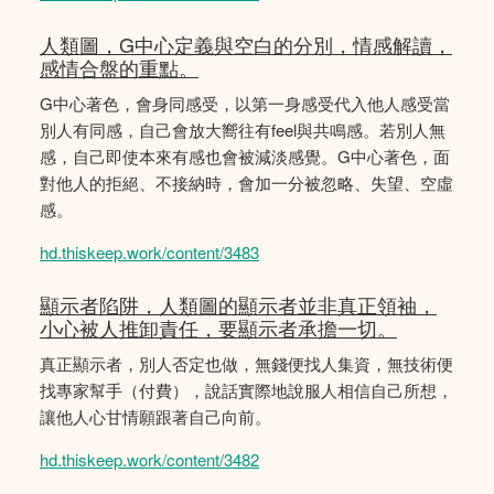
人類圖，G中心定義與空白的分別，情感解讀，
感情合盤的重點。
G中心著色，會身同感受，以第一身感受代入他人感受當
別人有同感，自己會放大嚮往有feel與共鳴感。若別人無
感，自己即使本來有感也會被減淡感覺。G中心著色，面
對他人的拒絕、不接納時，會加一分被忽略、失望、空虛
感。
hd.thiskeep.work/content/3483
顯示者陷阱，人類圖的顯示者並非真正領袖，
小心被人推卸責任，要顯示者承擔一切。
真正顯示者，別人否定也做，無錢便找人集資，無技術便
找專家幫手（付費），說話實際地說服人相信自己所想，
讓他人心甘情願跟著自己向前。
hd.thiskeep.work/content/3482