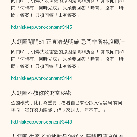
閘門51 ，引爆大發雷霆的原因是問非所答！ 如果閘門51
問「何時有、何時完成」 只須要回答「時間」 沒有「時
間」答案！ 只須回答「未有答案」
hd.thiskeep.work/content/3445
人類圖閘門51 正直清楚明確 忌問非所答說廢計
閘門51 ，引爆大發雷霆的原因是問非所答！ 如果閘門51
問「何時有、何時完成」 只須要回答「時間」 沒有「時
間」答案！ 只須回答「未有答案」
hd.thiskeep.work/content/3444
人類圖不教你的財富秘密
金錢模式，比行為重要，看看自己有否跌入個黑洞 有同
學問「我好努力賺錢，但財來財去。淨不了。」
hd.thiskeep.work/content/3443
人類圖 生產者的挫敗是怎樣？ 薦體回應真的有