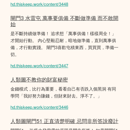
hd.thiskeep.work/content/3448
閘門3 水雷屯 萬事要俱備 不斷做準備 而不敢開
始
是不斷持續做準備！ 追求想「萬事俱備！樣樣周全！」
才開始行動。 內心堅毅忍耐，暗地做準備，直到萬事俱
備，才行動實踐。 閘門3喜歡屯積東西，買買買，準備一
切。
hd.thiskeep.work/content/3447
人類圖不教你的財富秘密
金錢模式，比行為重要，看看自己有否跌入個黑洞 有同
學問「我好努力賺錢，但財來財去。淨不了。」
hd.thiskeep.work/content/3446
人類圖閘門51 正直清楚明確 忌問非所答說廢計