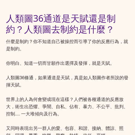
人類圖36通道是天賦還是制
約？人類圖去制約是什麼？
什麼是制約？你不知道自己被操控而引導了你的反應行為，就
是制約。
你明白、知道一切而甘願作出選擇及發揮，就是天賦。
人類圖36條通，如果通道是天賦，真是如人類圖作者所說的發
揮天賦。
世界上的人為何會變成現在這樣？人們被各種通道的反應放
大，術生出恐懼、爭鬧、自私、佔有、暴力、不公平、批判、
控制.... 一大堆傾向及行為。
又同時表現出另一群人的愛、包容、和諧、接納、體諒、照