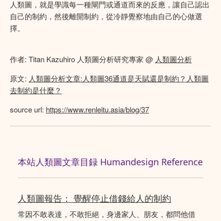
人類圖，就是學識每一種閘門或通道而來的反應，讓自己認出
自己的制約，然後離開制約，從冷靜覺察地由自己的心做選
擇。
作者: Titan Kazuhiro 人類圖分析研究專家 @
人類圖分析
原文:
人類圖分析文章:人類圖36通道是天賦還是制約？人類圖
去制約是什麼？
source url:
https://www.renleitu.asia/blog/37
本站人類圖文章目録 Humandesign Reference
人類圖報告： 覺醒停止借錢給人的制約
常因不敢表達，不敢拒絕，身邊家人、朋友，都問他借