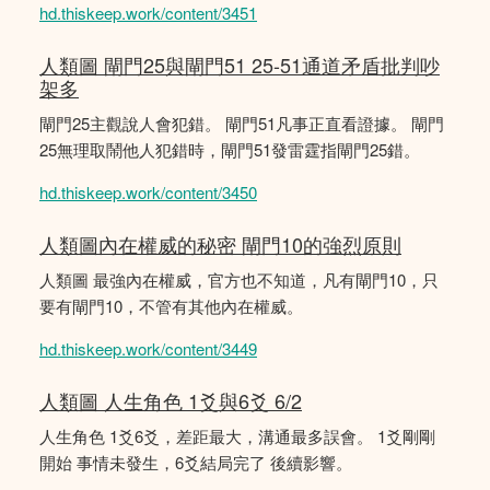
hd.thiskeep.work/content/3451
人類圖 閘門25與閘門51 25-51通道矛盾批判吵
架多
閘門25主觀說人會犯錯。 閘門51凡事正直看證據。 閘門
25無理取鬧他人犯錯時，閘門51發雷霆指閘門25錯。
hd.thiskeep.work/content/3450
人類圖內在權威的秘密 閘門10的強烈原則
人類圖 最強內在權威，官方也不知道，凡有閘門10，只
要有閘門10，不管有其他內在權威。
hd.thiskeep.work/content/3449
人類圖 人生角色 1爻與6爻 6/2
人生角色 1爻6爻，差距最大，溝通最多誤會。 1爻剛剛
開始 事情未發生，6爻結局完了 後續影響。