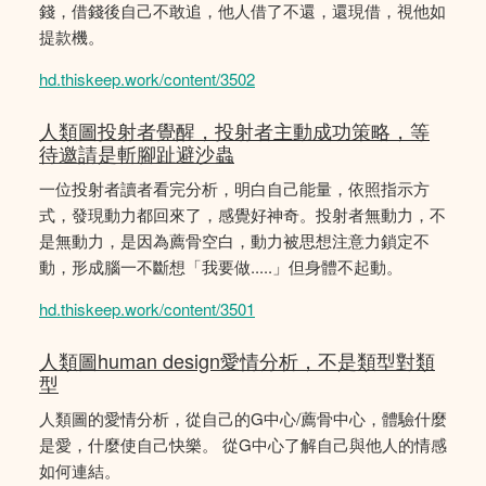
錢，借錢後自己不敢追，他人借了不還，還現借，視他如
提款機。
hd.thiskeep.work/content/3502
人類圖投射者覺醒，投射者主動成功策略，等
待邀請是斬腳趾避沙蟲
一位投射者讀者看完分析，明白自己能量，依照指示方
式，發現動力都回來了，感覺好神奇。投射者無動力，不
是無動力，是因為薦骨空白，動力被思想注意力鎖定不
動，形成腦一不斷想「我要做.....」但身體不起動。
hd.thiskeep.work/content/3501
人類圖human design愛情分析，不是類型對類
型
人類圖的愛情分析，從自己的G中心/薦骨中心，體驗什麼
是愛，什麼使自己快樂。 從G中心了解自己與他人的情感
如何連結。