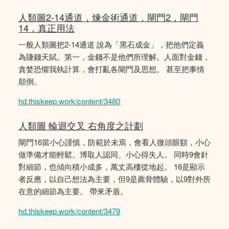
人類圖2-14通道，煉金術通道，閘門2，閘門
14，真正用法
一般人類圖把2-14通道 說為「黑石成金」，把他們定義
為賺錢天賦。第一，金錢不是他們所理解。人面對金錢，
貪婪恐懼我執計算，會打亂各閘門及思想。 甚至把事情
顛倒。
hd.thiskeep.work/content/3480
人類圖 輪迴交叉 右角度之計劃
閘門16當小心謹慎，防範於未焉，會看人微頭眼額，小心
做準備才能輕鬆。博取人認同、小心得失人。 同時9會針
對細節，也傾向積小成多，萬丈高樓從地起。 16是顯示
者反應，以自己想法為主要，但9是薦骨體驗，以9對外所
在意的細節為主要。 帶來矛盾。
hd.thiskeep.work/content/3479