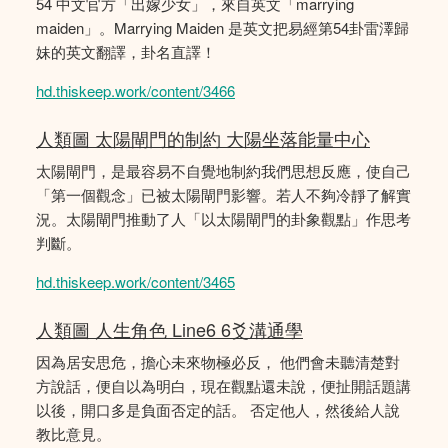
54 中文官方「出嫁少女」，來自英文「marrying
maiden」。Marrying Maiden 是英文把易經第54卦雷澤歸
妹的英文翻譯，卦名直譯！
hd.thiskeep.work/content/3466
人類圖 太陽閘門的制約 大陽坐落能量中心
太陽閘門，是最容易不自覺地制約我們思想反應，使自己
「第一個觀念」已被太陽閘門影響。若人不夠冷靜了解實
況。太陽閘門推動了人「以太陽閘門的卦象觀點」作思考
判斷。
hd.thiskeep.work/content/3465
人類圖 人生角色 Line6 6爻溝通學
因為居安思危，擔心未來物極必反， 他們會未聽清楚對
方說話，便自以為明白，現在觀點還未說，便扯開話題講
以後，開口多是負面否定的話。 否定他人，然後給人說
教比意見。