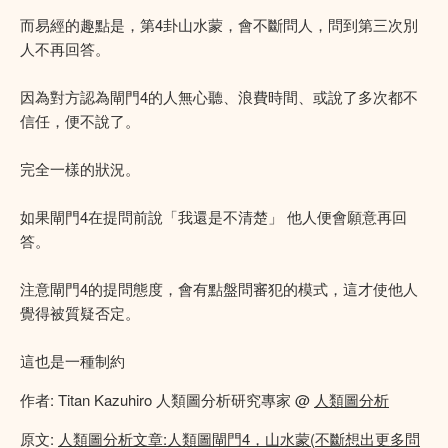
而易經的趣點是，第4卦山水蒙，會不斷問人，問到第三次別
人不再回答。
因為對方認為閘門4的人無心聽、浪費時間、或說了多次都不
信任，便不說了。
完全一樣的狀況。
如果閘門4在提問前說「我還是不清楚」 他人便會願意再回
答。
注意閘門4的提問態度，會有點盤問審犯的模式，這才使他人
覺得被質疑否定。
這也是一種制約
作者: Titan Kazuhiro 人類圖分析研究專家 @
人類圖分析
原文:
人類圖分析文章:人類圖閘門4，山水蒙(不斷想出更多問