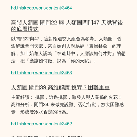
hd.thiskeep.work/content/3464
高階人類圖 閘門22 與 人類圖閘門47 天賦背後
的底層模式
以閘門22與47，這對輪迴交叉組合為參考。人類圖，舊
派解說閘門天賦，來自始創人對易經「表層卦象」的理
解，加上始創人認為「在這卦中，人應該如何才對」的想
法，把「應該如何做」說為「你的天賦」。
hd.thiskeep.work/content/3463
人類圖 閘門39 高維解讀 挑釁？困難重重
主流解讀： 挑釁，透過挑釁，激發人與人關係的火花！
高維分析：閘門39: 未做先說難、否定行動，放大困難感
覺，形成潑冷水否定的行為。
hd.thiskeep.work/content/3462