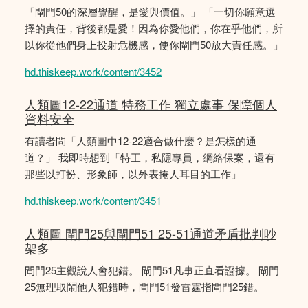
「閘門50的深層覺醒，是愛與價值。」 「一切你願意選
擇的責任，背後都是愛！因為你愛他們，你在乎他們，所
以你從他們身上投射危機感，使你閘門50放大責任感。」
hd.thiskeep.work/content/3452
人類圖12-22通道 特務工作 獨立處事 保障個人
資料安全
有讀者問「人類圖中12-22適合做什麼？是怎樣的通
道？」 我即時想到「特工，私隱專員，網絡保案，還有
那些以打扮、形象師，以外表掩人耳目的工作」
hd.thiskeep.work/content/3451
人類圖 閘門25與閘門51 25-51通道矛盾批判吵
架多
閘門25主觀說人會犯錯。 閘門51凡事正直看證據。 閘門
25無理取鬧他人犯錯時，閘門51發雷霆指閘門25錯。