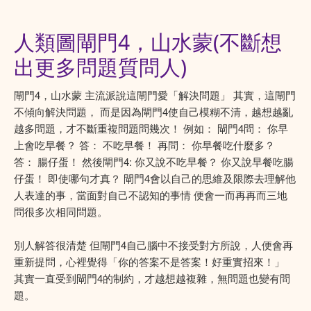
人類圖閘門4，山水蒙(不斷想
出更多問題質問人)
閘門4，山水蒙 主流派說這閘門愛「解決問題」 其實，這閘門
不傾向解決問題， 而是因為閘門4使自己模糊不清，越想越亂
越多問題，才不斷重複問題問幾次！ 例如： 閘門4問： 你早
上會吃早餐？ 答： 不吃早餐！ 再問： 你早餐吃什麼多？
答： 腸仔蛋！ 然後閘門4: 你又說不吃早餐？ 你又說早餐吃腸
仔蛋！ 即使哪句才真？ 閘門4會以自己的思維及限際去理解他
人表達的事，當面對自己不認知的事情 便會一而再再而三地
問很多次相同問題。
別人解答很清楚 但閘門4自己腦中不接受對方所說，人便會再
重新提問，心裡覺得「你的答案不是答案！好重實招來！」
其實一直受到閘門4的制約，才越想越複雜，無問題也變有問
題。