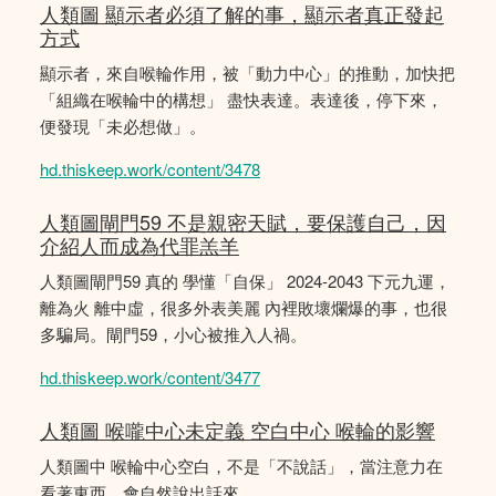
人類圖 顯示者必須了解的事，顯示者真正發起
方式
顯示者，來自喉輪作用，被「動力中心」的推動，加快把
「組織在喉輪中的構想」 盡快表達。表達後，停下來，
便發現「未必想做」。
hd.thiskeep.work/content/3478
人類圖閘門59 不是親密天賦，要保護自己，因
介紹人而成為代罪羔羊
人類圖閘門59 真的 學懂「自保」 2024-2043 下元九運，
離為火 離中虛，很多外表美麗 內裡敗壞爛爆的事，也很
多騙局。閘門59，小心被推入人禍。
hd.thiskeep.work/content/3477
人類圖 喉嚨中心未定義 空白中心 喉輪的影響
人類圖中 喉輪中心空白，不是「不說話」，當注意力在
看著東西，會自然說出話來。