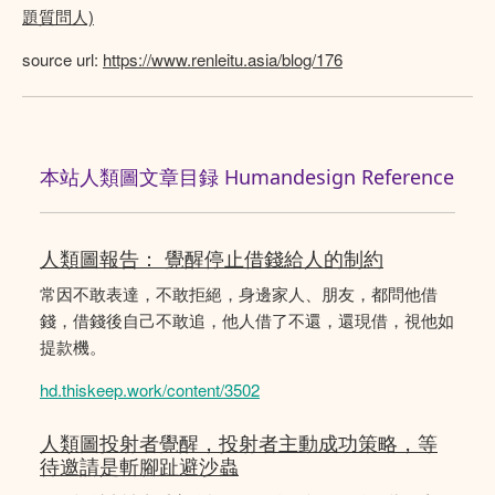
題質問人)
source url:
https://www.renleitu.asia/blog/176
本站人類圖文章目録 Humandesign Reference
人類圖報告： 覺醒停止借錢給人的制約
常因不敢表達，不敢拒絕，身邊家人、朋友，都問他借
錢，借錢後自己不敢追，他人借了不還，還現借，視他如
提款機。
hd.thiskeep.work/content/3502
人類圖投射者覺醒，投射者主動成功策略，等
待邀請是斬腳趾避沙蟲