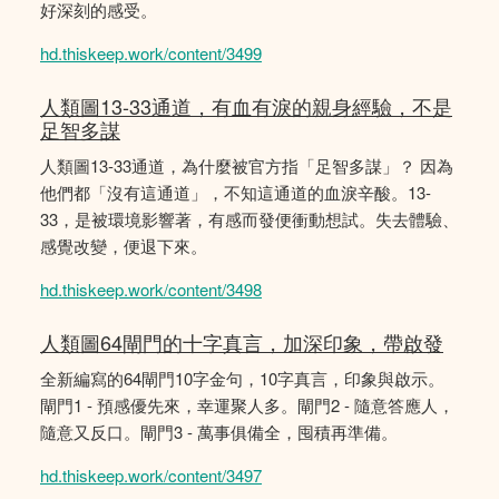
好深刻的感受。
hd.thiskeep.work/content/3499
人類圖13-33通道，有血有淚的親身經驗，不是
足智多謀
人類圖13-33通道，為什麼被官方指「足智多謀」？ 因為
他們都「沒有這通道」，不知這通道的血淚辛酸。13-
33，是被環境影響著，有感而發便衝動想試。失去體驗、
感覺改變，便退下來。
hd.thiskeep.work/content/3498
人類圖64閘門的十字真言，加深印象，帶啟發
全新編寫的64閘門10字金句，10字真言，印象與啟示。
閘門1 - 預感優先來，幸運聚人多。閘門2 - 隨意答應人，
隨意又反口。閘門3 - 萬事俱備全，囤積再準備。
hd.thiskeep.work/content/3497