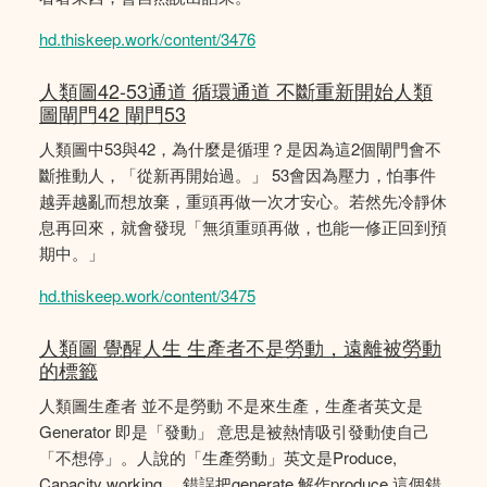
hd.thiskeep.work/content/3476
人類圖42-53通道 循環通道 不斷重新開始人類
圖閘門42 閘門53
人類圖中53與42，為什麼是循理？是因為這2個閘門會不
斷推動人，「從新再開始過。」 53會因為壓力，怕事件
越弄越亂而想放棄，重頭再做一次才安心。若然先冷靜休
息再回來，就會發現「無須重頭再做，也能一修正回到預
期中。」
hd.thiskeep.work/content/3475
人類圖 覺醒人生 生產者不是勞動，遠離被勞動
的標籤
人類圖生產者 並不是勞動 不是來生產，生產者英文是
Generator 即是「發動」 意思是被熱情吸引發動使自己
「不想停」。人說的「生產勞動」英文是Produce,
Capacity working。 錯誤把generate 解作produce 這個錯