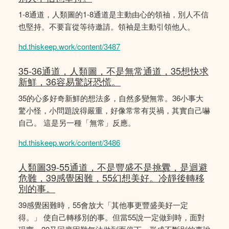
1-8通道，人類圖的1-8通道是主動由心的領䄂，別人不信
也堅持。不要盲從等待邀請。領袖是主動引領他人。
hd.thiskeep.work/content/3487
35-36通道，人類圖，不是無常通道，35想快求
新鮮，36容易驚訝恐慌。
35的心多好奇新鮮的想法多，自然多變無常。36小事大
驚小怪，小問題說得嚴重，好像常常有災禍，其實自己嚇
自己。 這是另一種「無常」反應。
hd.thiskeep.work/content/3486
人類圖39-55通道，不是豐盛不是挑釁，是迴避
危難，39感覺困難，55幻想美好。冷靜後轉移
別的事。
39感覺困難時，55會放大「其他事更豐盛美好一定
得。」 使自己轉移別的事。但當55說一定做到時，面對