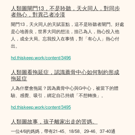
人類圖閘門13，不是聆聽，天火同人，對同步
者熱心，對異己者冷漠
閘門13，天火同人的天賦盲點，這不是聆聽者閘門。好處
是心地善良，世界大同的想法，捨己為人，熱心投入他
人，成全大局。忘我投入在事情，對「有心人」熱心付
出。
hd.thiskeep.work/content/3496
人類圖看拖延症，認識薦骨中心如何制約形成
拖延症
人為什麼會拖延？因為薦骨中心與G中心，被當下的體
驗、感覺、吸引，綁定自己持續「不想轉換」。
hd.thiskeep.work/content/3495
人類圖故事，孩子離家出走的苦媽。
一位4/6的媽媽，帶有21-45、18/58、29-46、37-40通