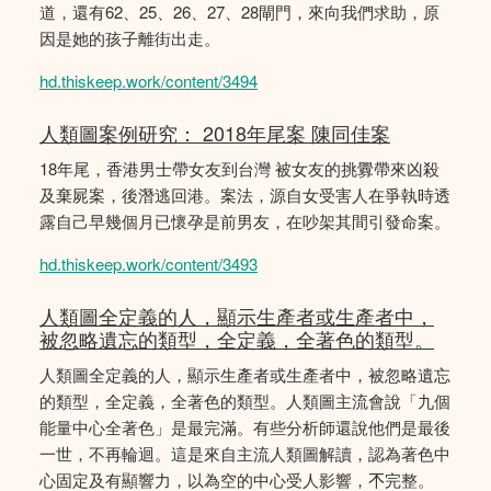
道，還有62、25、26、27、28閘門，來向我們求助，原
因是她的孩子離街出走。
hd.thiskeep.work/content/3494
人類圖案例研究： 2018年尾案 陳同佳案
18年尾，香港男士帶女友到台灣 被女友的挑釁帶來凶殺
及棄屍案，後潛逃回港。案法，源自女受害人在爭執時透
露自己早幾個月已懷孕是前男友，在吵架其間引發命案。
hd.thiskeep.work/content/3493
人類圖全定義的人，顯示生產者或生產者中，
被忽略遺忘的類型，全定義，全著色的類型。
人類圖全定義的人，顯示生產者或生產者中，被忽略遺忘
的類型，全定義，全著色的類型。人類圖主流會說「九個
能量中心全著色」是最完滿。有些分析師還說他們是最後
一世，不再輪迴。這是來自主流人類圖解讀，認為著色中
心固定及有顯響力，以為空的中心受人影響，𣎴完整。