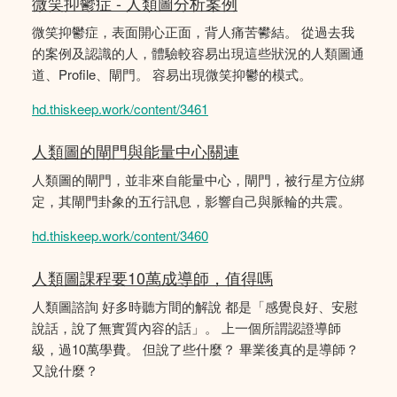
微笑抑鬱症 - 人類圖分析案例
微笑抑鬱症，表面開心正面，背人痛苦鬰結。 從過去我
的案例及認識的人，體驗較容易出現這些狀況的人類圖通
道、Profile、閘門。 容易出現微笑抑鬱的模式。
hd.thiskeep.work/content/3461
人類圖的閘門與能量中心關連
人類圖的閘門，並非來自能量中心，閘門，被行星方位綁
定，其閘門卦象的五行訊息，影響自己與脈輪的共震。
hd.thiskeep.work/content/3460
人類圖課程要10萬成導師，值得嗎
人類圖諮詢 好多時聽方間的解說 都是「感覺良好、安慰
說話，說了無實質內容的話」。 上一個所謂認證導師
級，過10萬學費。 但說了些什麼？ 畢業後真的是導師？
又說什麼？