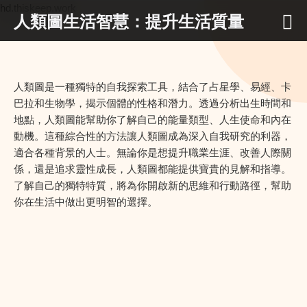
hd.thiskeep.work
人類圖生活智慧：提升生活質量
人類圖是一種獨特的自我探索工具，結合了占星學、易經、卡
巴拉和生物學，揭示個體的性格和潛力。透過分析出生時間和
地點，人類圖能幫助你了解自己的能量類型、人生使命和內在
動機。這種綜合性的方法讓人類圖成為深入自我研究的利器，
適合各種背景的人士。無論你是想提升職業生涯、改善人際關
係，還是追求靈性成長，人類圖都能提供寶貴的見解和指導。
了解自己的獨特特質，將為你開啟新的思維和行動路徑，幫助
你在生活中做出更明智的選擇。