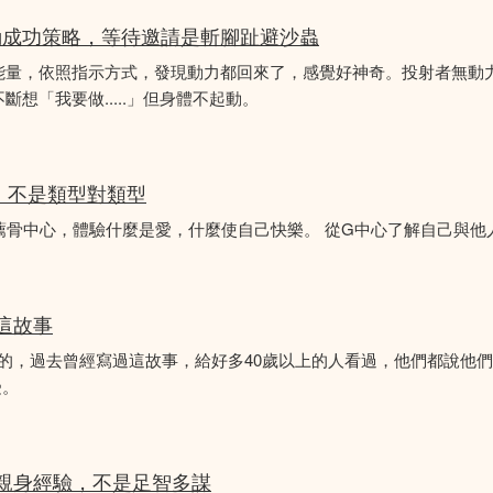
動成功策略，等待邀請是斬腳趾避沙蟲
能量，依照指示方式，發現動力都回來了，感覺好神奇。投射者無動
想「我要做.....」但身體不起動。
分析，不是類型對類型
薦骨中心，體驗什麼是愛，什麼使自己快樂。 從G中心了解自己與他
似這故事
故事的，過去曾經寫過這故事，給好多40歲以上的人看過，他們都說他
受。
的親身經驗，不是足智多謀