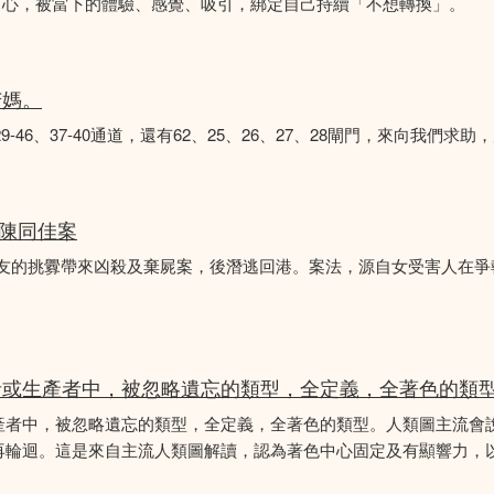
中心，被當下的體驗、感覺、吸引，綁定自己持續「不想轉換」。
苦媽。
8、29-46、37-40通道，還有62、25、26、27、28閘門，來向我
 陳同佳案
女友的挑釁帶來凶殺及棄屍案，後潛逃回港。案法，源自女受害人在
者或生產者中，被忽略遺忘的類型，全定義，全著色的類
產者中，被忽略遺忘的類型，全定義，全著色的類型。人類圖主流會
再輪迴。這是來自主流人類圖解讀，認為著色中心固定及有顯響力，以