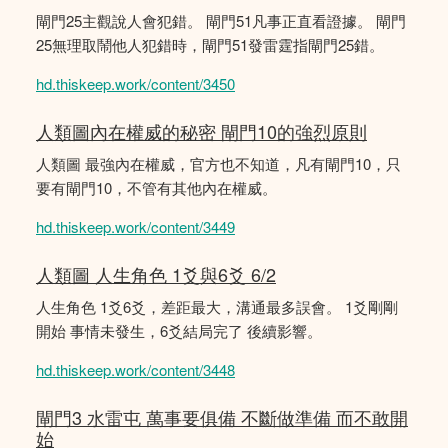
閘門25主觀說人會犯錯。 閘門51凡事正直看證據。 閘門
25無理取鬧他人犯錯時，閘門51發雷霆指閘門25錯。
hd.thiskeep.work/content/3450
人類圖內在權威的秘密 閘門10的強烈原則
人類圖 最強內在權威，官方也不知道，凡有閘門10，只
要有閘門10，不管有其他內在權威。
hd.thiskeep.work/content/3449
人類圖 人生角色 1爻與6爻 6/2
人生角色 1爻6爻，差距最大，溝通最多誤會。 1爻剛剛
開始 事情未發生，6爻結局完了 後續影響。
hd.thiskeep.work/content/3448
閘門3 水雷屯 萬事要俱備 不斷做準備 而不敢開
始