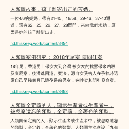
人類圖故事，孩子離家出走的苦媽。
一位4/6的媽媽，帶有21-45、18/58、29-46、37-40通
道，還有62、25、26、27、28閘門，來向我們求助，原
因是她的孩子離街出走。
hd.thiskeep.work/content/3494
人類圖案例研究： 2018年尾案 陳同佳案
18年尾，香港男士帶女友到台灣 被女友的挑釁帶來凶殺
及棄屍案，後潛逃回港。案法，源自女受害人在爭執時透
露自己早幾個月已懷孕是前男友，在吵架其間引發命案。
hd.thiskeep.work/content/3493
人類圖全定義的人，顯示生產者或生產者中，
被忽略遺忘的類型，全定義，全著色的類型。
人類圖全定義的人，顯示生產者或生產者中，被忽略遺忘
的類型，全定義，全著色的類型。人類圖主流會說「九個