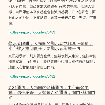
G中心著色，會身同感受，以第一身感受代入他人感受當
別人有同感，自己會放大嚮往有feel與共鳴感。若別人無
感，自己即使本來有感也會被減淡感覺。G中心著色，面
對他人的拒絕、不接納時，會加一分被忽略、失望、空虛
感。
hd.thiskeep.work/content/3483
顯示者陷阱，人類圖的顯示者並非真正領袖，
小心被人推卸責任，要顯示者承擔一切。
真正顯示者，別人否定也做，無錢便找人集資，無技術便
找專家幫手（付費），說話實際地說服人相信自己所想，
讓他人心甘情願跟著自己向前。
hd.thiskeep.work/content/3482
7-31通道，人類圖的領袖通道，由心而發主
動，信任感覺，人類圖7-31通道，閘門7與閘門
31
7-31 創始者的通道是領導力，可以洞悉未來的潮流與走