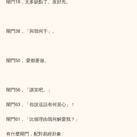
閘門18，太多缺點了、改好先。
閘門38，「與我何干」。
閘門50， 愛都要做。
閘門56，「講笑吧。」
閘門63，「你說這話有何居心」！
閘門61，「比個理由我何解愛我？」
有什麼閘門，配對易經卦象