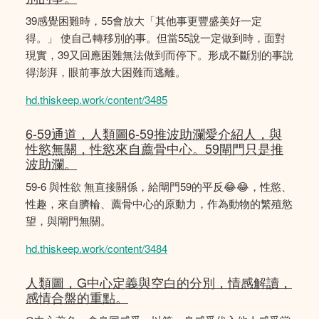
39感覺困難時，55會放大「其他事更豐盛美好一定
得。」 使自己轉移別的事。但當55說一定做到時，面對
現實，39又回應困難無法做到而停下。形成不斷別的事說
得澎湃，眼前事放大困難而逃離。
hd.thiskeep.work/content/3485
6-59通道，人類圖6-59推波助瀾愛介紹人，與
性慾無關，性慾來自薦骨中心。59閘門只是推
波助瀾。
59-6 與性欲 無直接關係，給閘門59的平反😂😂，性慾、
性趣，來自臍輪、薦骨中心的原動力，作為動物的繁殖慾
望，與閘門無關。
hd.thiskeep.work/content/3484
人類圖，G中心定義與空白的分別，情感解讀，
感情合盤的重點。