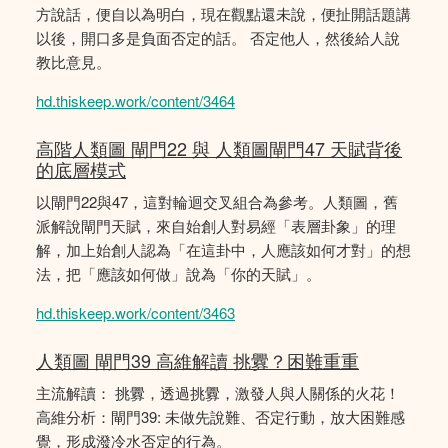
方說話，便自以為明白，現在觀點還未說，便扯開話題講
以後，開口多是負面否定的話。 否定他人，然後給人說
教比意見。
hd.thiskeep.work/content/3464
高階人類圖 閘門22 與 人類圖閘門47 天賦背後
的底層模式
以閘門22與47，這對輪迴交叉組合為參考。人類圖，舊
派解說閘門天賦，來自始創人對易經「表層卦象」的理
解，加上始創人認為「在這卦中，人應該如何才對」的想
法，把「應該如何做」說為「你的天賦」。
hd.thiskeep.work/content/3463
人類圖 閘門39 高維解讀 挑釁？困難重重
主流解讀： 挑釁，透過挑釁，激發人與人關係的火花！
高維分析：閘門39: 未做先說難、否定行動，放大困難感
覺，形成潑冷水否定的行為。