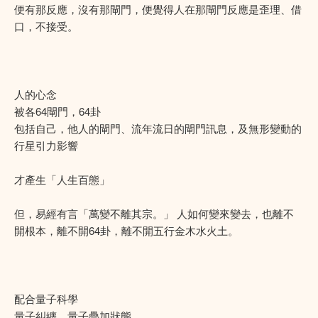
便有那反應，沒有那閘門，便覺得人在那閘門反應是歪理、借
口，不接受。
人的心念
被各64閘門，64卦
包括自己，他人的閘門、流年流日的閘門訊息，及無形變動的
行星引力影響
才產生「人生百態」
但，易經有言「萬變不離其宗。」 人如何變來變去，也離不
開根本，離不開64卦，離不開五行金木水火土。
配合量子科學
量子糾纏、量子疊加狀態，