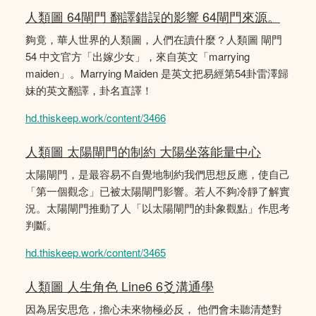
人類圖 64閘門 翻譯錯誤的影響 64閘門來源。
夠竟，華人世界的人類圖，人們在讀什麼？人類圖 閘門
54 中文官方「出嫁少女」，來自英文「marrying
maiden」。Marrying Maiden 是英文把易經第54卦雷澤歸
妹的英文翻譯，卦名直譯！
hd.thiskeep.work/content/3466
人類圖 太陽閘門的制約 大陽坐落能量中心
太陽閘門，是最容易不自覺地制約我們思想反應，使自己
「第一個觀念」已被太陽閘門影響。若人不夠冷靜了解實
況。太陽閘門推動了人「以太陽閘門的卦象觀點」作思考
判斷。
hd.thiskeep.work/content/3465
人類圖 人生角色 Line6 6爻溝通學
因為居安思危，擔心未來物極必反， 他們會未聽清楚對