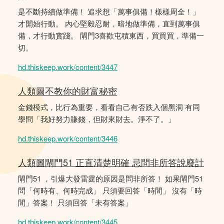
是不斷持續做準備！ 追求想「萬事俱備！樣樣周全！」
才開始行動。 內心堅毅忍耐，暗地做準備，直到萬事俱
備，才行動實踐。 閘門3喜歡屯積東西，買買買，準備一
切。
hd.thiskeep.work/content/3447
人類圖不教你的財富秘密
金錢模式，比行為重要，看看自己有否跌入個黑洞 有同
學問「我好努力賺錢，但財來財去。淨不了。」
hd.thiskeep.work/content/3446
人類圖閘門51 正直清楚明確 忌問非所答說廢計
閘門51 ，引爆大發雷霆的原因是問非所答！ 如果閘門51
問「何時有、何時完成」 只須要回答「時間」 沒有「時
間」答案！ 只須回答「未有答案」
hd.thiskeep.work/content/3445