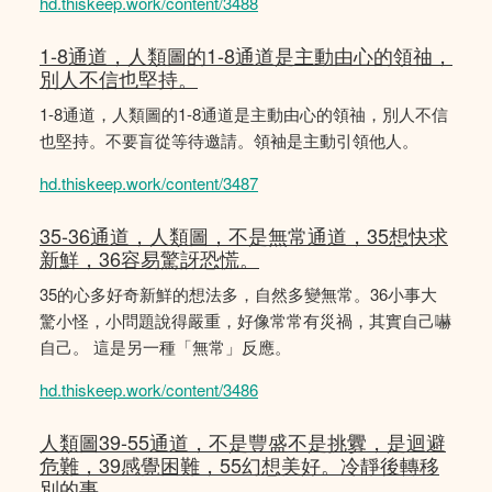
hd.thiskeep.work/content/3488
1-8通道，人類圖的1-8通道是主動由心的領䄂，
別人不信也堅持。
1-8通道，人類圖的1-8通道是主動由心的領䄂，別人不信
也堅持。不要盲從等待邀請。領袖是主動引領他人。
hd.thiskeep.work/content/3487
35-36通道，人類圖，不是無常通道，35想快求
新鮮，36容易驚訝恐慌。
35的心多好奇新鮮的想法多，自然多變無常。36小事大
驚小怪，小問題說得嚴重，好像常常有災禍，其實自己嚇
自己。 這是另一種「無常」反應。
hd.thiskeep.work/content/3486
人類圖39-55通道，不是豐盛不是挑釁，是迴避
危難，39感覺困難，55幻想美好。冷靜後轉移
別的事。