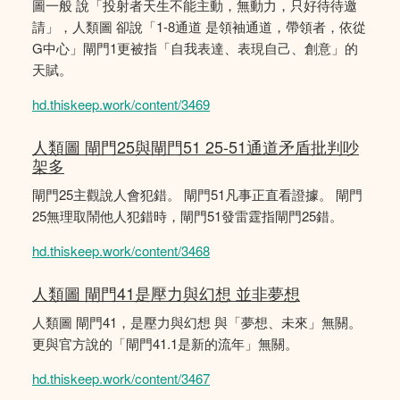
圖一般 說「投射者天生不能主動，無動力，只好待待邀
請」，人類圖 卻說「1-8通道 是領袖通道，帶領者，依從
G中心」閘門1更被指「自我表達、表現自己、創意」的
天賦。
hd.thiskeep.work/content/3469
人類圖 閘門25與閘門51 25-51通道矛盾批判吵
架多
閘門25主觀說人會犯錯。 閘門51凡事正直看證據。 閘門
25無理取鬧他人犯錯時，閘門51發雷霆指閘門25錯。
hd.thiskeep.work/content/3468
人類圖 閘門41是壓力與幻想 並非夢想
人類圖 閘門41，是壓力與幻想 與「夢想、未來」無關。
更與官方說的「閘門41.1是新的流年」無關。
hd.thiskeep.work/content/3467