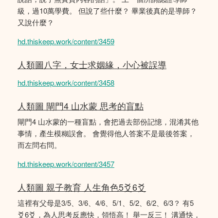
級，過10萬學費。 但說了些什麼？ 畢業後真的是導師？
又說什麼？
hd.thiskeep.work/content/3459
人類圖八字，女士求姻緣，小心被誤導
hd.thiskeep.work/content/3458
人類圖 閘門4 山水蒙 思考的盲點
閘門4 山水蒙的一種盲點，會把過去部份記憶，混淆其他
事情，產生模糊誤會。 會覺得他人答案不是最後答案，
而左問右問。
hd.thiskeep.work/content/3457
人類圖 親子教育 人生角色5爻6爻
這裡有父母是3/5、3/6、4/6、5/1、5/2、6/2、6/3？ 有5
爻6爻，為人思考反應快，領悟高！ 舉一反三！ 溝通快，