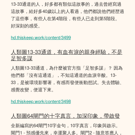
13-33通道的人，好多都有類似這故事的，過去曾經寫過
這故事，給好多40歲以上的人看過，他們都說他們經歴過
了這些事，有些人在第4階段，有些人已走到第5階段。
好深刻的感受。
hd.thiskeep.work/content/3499
人類圖13-33通道，有血有淚的親身經驗，不是
足智多謀
人類圖13-33通道，為什麼被官方指「足智多謀」？ 因為
他們都「沒有這通道」，不知這通道的血淚辛酸。13-
33，是被環境影響著，有感而發便衝動想試。失去體驗、
感覺改變，便退下來。
hd.thiskeep.work/content/3498
人類圖64閘門的十字真言，加深印象，帶啟發
全新編寫的64閘門10字金句，10字真言，印象與啟示。
閘門1 - 預感優先來，幸運聚人多。閘門2 - 隨意答應人，