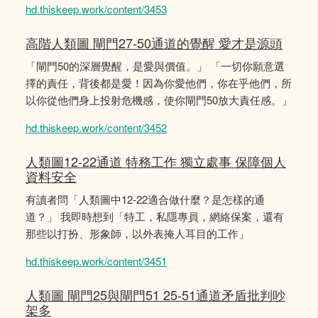
hd.thiskeep.work/content/3453
高階人類圖 閘門27-50通道的覺醒 愛才是源頭
「閘門50的深層覺醒，是愛與價值。」 「一切你願意選
擇的責任，背後都是愛！因為你愛他們，你在乎他們，所
以你從他們身上投射危機感，使你閘門50放大責任感。」
hd.thiskeep.work/content/3452
人類圖12-22通道 特務工作 獨立處事 保障個人
資料安全
有讀者問「人類圖中12-22適合做什麼？是怎樣的通
道？」 我即時想到「特工，私隱專員，網絡保案，還有
那些以打扮、形象師，以外表掩人耳目的工作」
hd.thiskeep.work/content/3451
人類圖 閘門25與閘門51 25-51通道矛盾批判吵
架多