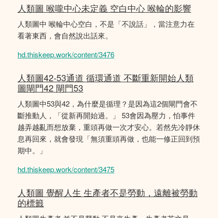
人類圖 喉嚨中心未定義 空白中心 喉輪的影響
人類圖中 喉輪中心空白，不是「不說話」，當注意力在
看著東西，會自然說出話來。
hd.thiskeep.work/content/3476
人類圖42-53通道 循環通道 不斷重新開始人類
圖閘門42 閘門53
人類圖中53與42，為什麼是循理？是因為這2個閘門會不
斷推動人，「從新再開始過。」 53會因為壓力，怕事件
越弄越亂而想放棄，重頭再做一次才安心。若然先冷靜休
息再回來，就會發現「無須重頭再做，也能一修正回到預
期中。」
hd.thiskeep.work/content/3475
人類圖 覺醒人生 生產者不是勞動，遠離被勞動
的標籤