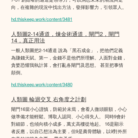
向，在複雜的現況中找出方法，發揮影響力，引領眾人。
hd.thiskeep.work/content/3481
人類圖2-14通道，煉金術通道，閘門2，閘門
14，真正用法
一般人類圖把2-14通道 說為「黑石成金」，把他們定義
為賺錢天賦。第一，金錢不是他們所理解。人面對金錢，
貪婪恐懼我執計算，會打亂各閘門及思想。 甚至把事情
顛倒。
hd.thiskeep.work/content/3480
人類圖 輪迴交叉 右角度之計劃
閘門16當小心謹慎，防範於未焉，會看人微頭眼額，小心
做準備才能輕鬆。博取人認同、小心得失人。 同時9會針
對細節，也傾向積小成多，萬丈高樓從地起。 16是顯示
者反應，以自己想法為主要，但9是薦骨體驗，以9對外所