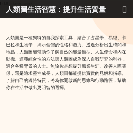
hd.thiskeep.work
人類圖生活智慧：提升生活質量
人類圖是一種獨特的自我探索工具，結合了占星學、易經、卡
巴拉和生物學，揭示個體的性格和潛力。透過分析出生時間和
地點，人類圖能幫助你了解自己的能量類型、人生使命和內在
動機。這種綜合性的方法讓人類圖成為深入自我研究的利器，
適合各種背景的人士。無論你是想提升職業生涯、改善人際關
係，還是追求靈性成長，人類圖都能提供寶貴的見解和指導。
了解自己的獨特特質，將為你開啟新的思維和行動路徑，幫助
你在生活中做出更明智的選擇。