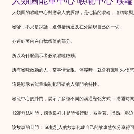
人類圖能量中心 喉嚨中心 喉輪 Thr
人類圖的喉嚨中心對應著人的脛部，是七輪的喉輪，連結頭與
喉輪，不只是說話，還包括溝通及在外顯現自己的一切。
亦連結著內在自我價值的部分。
所以為什麼顯示者必須喉嚨啟動。
所有喉嚨啟動的人，當事情受阻、停滯時，就會有無明火/憤
這是顯示者能量機制把阻礙的人彈開的特性。
喉龍中心的卦門，展示了多種不同的溝通顯化方式： 溝通時間
12卻無法即時，感覺良好才是時候行動，被看著、指點、壓
說故事的卦門： 56把別人的故事化成自己的故事然後分享得