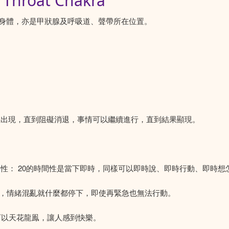
oat Chakra
身體，亦是甲狀腺及呼吸道、聲帶所在位置。
怒出現，直到阻礙消退，事情可以繼續進行，直到結果顯現。
性： 20的時間性是當下即時，同樣可以即時說、即時行動、即時想
迫，情緒混亂就什麼都停下，即使再緊急也無法行動。
可以天花龍鳯，讓人感到快樂。