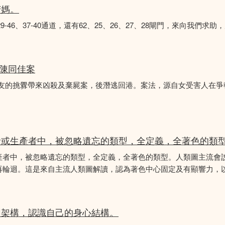
苦媽。
8、29-46、37-40通道，還有62、25、26、27、28閘門，來向我
 陳同佳案
女友的挑釁帶來凶殺及棄屍案，後潛逃回港。案法，源自女受害人在
者或生產者中，被忽略遺忘的類型，全定義，全著色的類
產者中，被忽略遺忘的類型，全定義，全著色的類型。人類圖主流會
再輪迴。這是來自主流人類圖解讀，認為著色中心固定及有顯響力，以
圖架構，認識自己的身心結構。