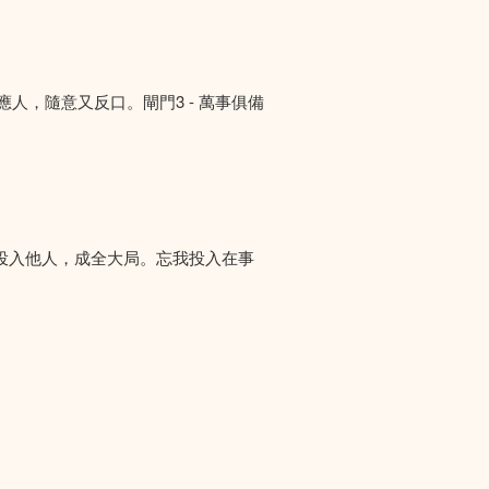
答應人，隨意又反口。閘門3 - 萬事俱備
投入他人，成全大局。忘我投入在事