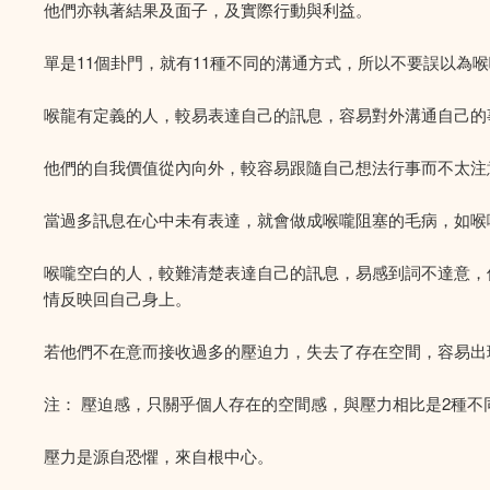
他們亦執著結果及面子，及實際行動與利益。
單是11個卦門，就有11種不同的溝通方式，所以不要誤以為
喉龍有定義的人，較易表達自己的訊息，容易對外溝通自己的
他們的自我價值從內向外，較容易跟隨自己想法行事而不太注
當過多訊息在心中未有表達，就會做成喉嚨阻塞的毛病，如喉
喉嚨空白的人，較難清楚表達自己的訊息，易感到詞不達意，
情反映回自己身上。
若他們不在意而接收過多的壓迫力，失去了存在空間，容易出
注： 壓迫感，只關乎個人存在的空間感，與壓力相比是2種不
壓力是源自恐懼，來自根中心。