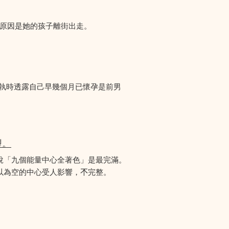
們求助，原因是她的孩子離街出走。
爭執時透露自己早幾個月已懷孕是前男
型。
說「九個能量中心全著色」是最完滿。
為空的中心受人影響，𣎴完整。