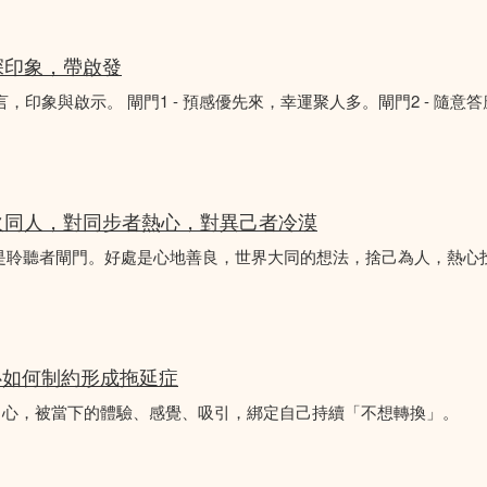
深印象，帶啟發
言，印象與啟示。 閘門1 - 預感優先來，幸運聚人多。閘門2 - 隨意
火同人，對同步者熱心，對異己者冷漠
不是聆聽者閘門。好處是心地善良，世界大同的想法，捨己為人，熱心
心如何制約形成拖延症
中心，被當下的體驗、感覺、吸引，綁定自己持續「不想轉換」。