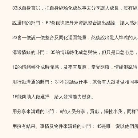
33以自身嘗試，把自身經驗化成故事去分享讓人成長，沒有
說邏輯的卦門： 62會很快把外來資訊整合說出結論，讓人感
23會一便說一便整合及同化週圍能量，然後說出驚人準確的
溝通情緒的卦門： 35的情緒轉化成急與快，但只是口急心急
12的情緒轉化成時間感，及率直反應，當受阻礙，情緒混亂
用行動溝通的卦門： 31不說話做什事，就會有人跟著做相同
16能夠助人做選擇，給人發揮能力機會。
用分享來溝通的卦門： 8的人受分享，貢獻，犧牲小我，同
用擁有結果、事情及物件來溝通的卦門： 45是唯一愛以他們