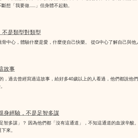
想「我要做.....」但身體不起動。
分析，不是類型對類型
薦骨中心，體驗什麼是愛，什麼使自己快樂。 從G中心了解自己與他
似這故事
故事的，過去曾經寫過這故事，給好多40歲以上的人看過，他們都說他
受。
的親身經驗，不是足智多謀
「足智多謀」？ 因為他們都「沒有這通道」，不知這通道的血淚辛酸。
退下來。