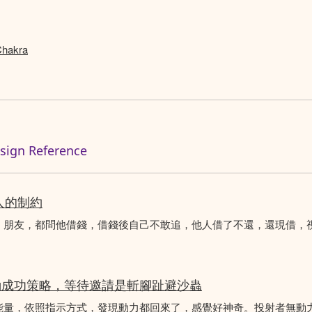
akra
n Reference
人的制約
、朋友，都問他借錢，借錢後自己不敢追，他人借了不還，還現借，
動成功策略，等待邀請是斬腳趾避沙蟲
能量，依照指示方式，發現動力都回來了，感覺好神奇。投射者無動