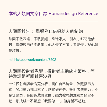
本站人類圖文章目録 Humandesign Reference
人類圖報告： 覺醒停止借錢給人的制約
常因不敢表達，不敢拒絕，身邊家人、朋友，都問他借
錢，借錢後自己不敢追，他人借了不還，還現借，視他如
提款機。
hd.thiskeep.work/content/3502
人類圖投射者覺醒，投射者主動成功策略，等
待邀請是斬腳趾避沙蟲
一位投射者讀者看完分析，明白自己能量，依照指示方
式，發現動力都回來了，感覺好神奇。投射者無動力，不
是無動力，是因為薦骨空白，動力被思想注意力鎖定不
動，形成腦一不斷想「我要做.....」但身體不起動。