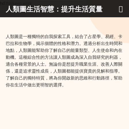
hd.thiskeep.work
人類圖生活智慧：提升生活質量
人類圖是一種獨特的自我探索工具，結合了占星學、易經、卡
巴拉和生物學，揭示個體的性格和潛力。透過分析出生時間和
地點，人類圖能幫助你了解自己的能量類型、人生使命和內在
動機。這種綜合性的方法讓人類圖成為深入自我研究的利器，
適合各種背景的人士。無論你是想提升職業生涯、改善人際關
係，還是追求靈性成長，人類圖都能提供寶貴的見解和指導。
了解自己的獨特特質，將為你開啟新的思維和行動路徑，幫助
你在生活中做出更明智的選擇。