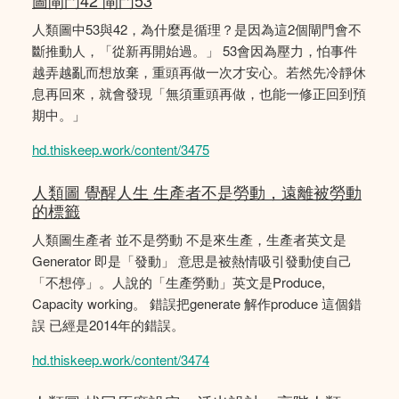
圖閘門42 閘門53
人類圖中53與42，為什麼是循理？是因為這2個閘門會不
斷推動人，「從新再開始過。」 53會因為壓力，怕事件
越弄越亂而想放棄，重頭再做一次才安心。若然先冷靜休
息再回來，就會發現「無須重頭再做，也能一修正回到預
期中。」
hd.thiskeep.work/content/3475
人類圖 覺醒人生 生產者不是勞動，遠離被勞動
的標籤
人類圖生產者 並不是勞動 不是來生產，生產者英文是
Generator 即是「發動」 意思是被熱情吸引發動使自己
「不想停」。人說的「生產勞動」英文是Produce,
Capacity working。 錯誤把generate 解作produce 這個錯
誤 已經是2014年的錯誤。
hd.thiskeep.work/content/3474