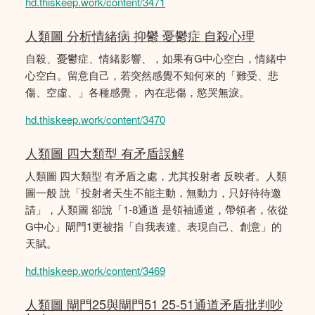
hd.thiskeep.work/content/3471
人類圖 分析情緒病 抑鬱 憂鬱症 自殺心理
自殺、憂鬱症、情緒影響、，如果有G中心空白，情緒中
心空白。留意自己，若突然感覺不知何來的「難受、悲
傷、空虛、」各種感覺， 內在悲傷，慾哭無淚。
hd.thiskeep.work/content/3470
人類圖 四大類型 有矛盾誤解
人類圖 四大類型 有矛盾之處，尤其投射者 反映者。人類
圖一般 說「投射者天生不能主動，無動力，只好待待邀
請」，人類圖 卻說「1-8通道 是領袖通道，帶領者，依從
G中心」閘門1更被指「自我表達、表現自己、創意」的
天賦。
hd.thiskeep.work/content/3469
人類圖 閘門25與閘門51 25-51通道矛盾批判吵