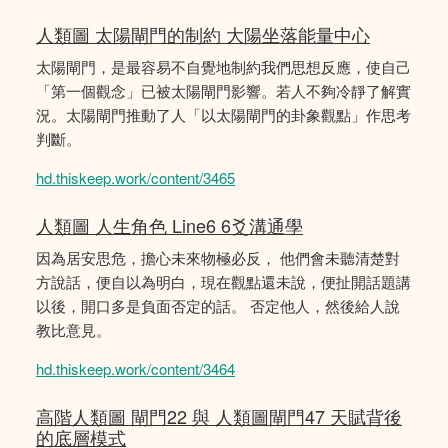
人類圖 太陽閘門的制約 大陽坐落能量中心
太陽閘門，是最容易不自覺地制約我們思想反應，使自己
「第一個觀念」已被太陽閘門影響。若人不夠冷靜了解實
況。太陽閘門推動了人「以太陽閘門的卦象觀點」作思考
判斷。
hd.thiskeep.work/content/3465
人類圖 人生角色 Line6 6爻溝通學
因為居安思危，擔心未來物極必反， 他們會未聽清楚對
方說話，便自以為明白，現在觀點還未說，便扯開話題講
以後，開口多是負面否定的話。 否定他人，然後給人說
教比意見。
hd.thiskeep.work/content/3464
高階人類圖 閘門22 與 人類圖閘門47 天賦背後
的底層模式