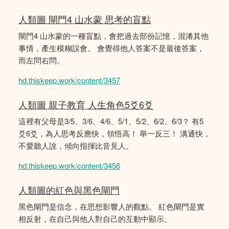
人類圖 閘門4 山水蒙 思考的盲點
閘門4 山水蒙的一種盲點，會把過去部份記憶，混淆其他
事情，產生模糊誤會。 會覺得他人答案不是最後答案，
而左問右問。
hd.thiskeep.work/content/3457
人類圖 親子教育 人生角色5爻6爻
這裡有父母是3/5、3/6、4/6、5/1、5/2、6/2、6/3？ 有5
爻6爻，為人思考反應快，領悟高！ 舉一反三！ 溝通快，
不愛聽人說，傾向指揮比音見人。
hd.thiskeep.work/content/3456
人類圖的紅色與黑色閘門
黑色閘門是信念，在思想影響人的觀點。 紅色閘門是實
相反射，在自己與他人對自己的互動中顯示。