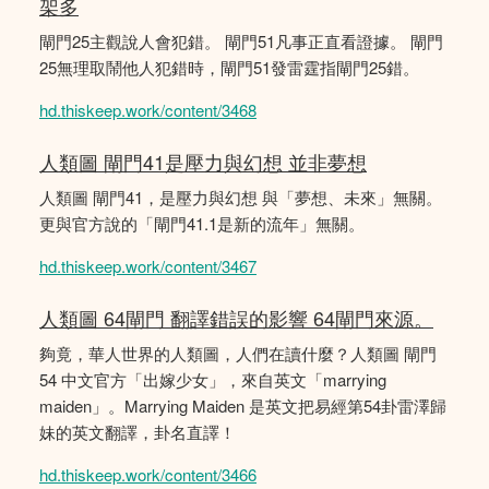
架多
閘門25主觀說人會犯錯。 閘門51凡事正直看證據。 閘門
25無理取鬧他人犯錯時，閘門51發雷霆指閘門25錯。
hd.thiskeep.work/content/3468
人類圖 閘門41是壓力與幻想 並非夢想
人類圖 閘門41，是壓力與幻想 與「夢想、未來」無關。
更與官方說的「閘門41.1是新的流年」無關。
hd.thiskeep.work/content/3467
人類圖 64閘門 翻譯錯誤的影響 64閘門來源。
夠竟，華人世界的人類圖，人們在讀什麼？人類圖 閘門
54 中文官方「出嫁少女」，來自英文「marrying
maiden」。Marrying Maiden 是英文把易經第54卦雷澤歸
妹的英文翻譯，卦名直譯！
hd.thiskeep.work/content/3466