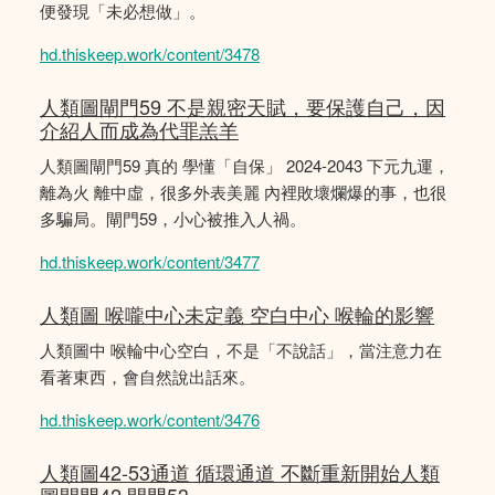
便發現「未必想做」。
hd.thiskeep.work/content/3478
人類圖閘門59 不是親密天賦，要保護自己，因
介紹人而成為代罪羔羊
人類圖閘門59 真的 學懂「自保」 2024-2043 下元九運，
離為火 離中虛，很多外表美麗 內裡敗壞爛爆的事，也很
多騙局。閘門59，小心被推入人禍。
hd.thiskeep.work/content/3477
人類圖 喉嚨中心未定義 空白中心 喉輪的影響
人類圖中 喉輪中心空白，不是「不說話」，當注意力在
看著東西，會自然說出話來。
hd.thiskeep.work/content/3476
人類圖42-53通道 循環通道 不斷重新開始人類