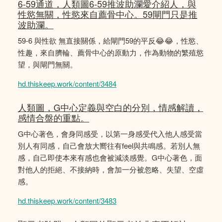
6-59通道，人類圖6-59推波助瀾愛介紹人，與
性慾無關，性慾來自薦骨中心。59閘門只是推
波助瀾。
59-6 與性欲 無直接關係，給閘門59的平反😂😂，性慾、
性趣，來自臍輪、薦骨中心的原動力，作為動物的繁殖慾
望，與閘門無關。
hd.thiskeep.work/content/3484
人類圖，G中心定義與空白的分別，情感解讀，
感情合盤的重點。
G中心著色，會身同感受，以第一身感受代入他人感受當
別人有同感，自己會放大嚮往有feel與共鳴感。若別人無
感，自己即使本來有感也會被減淡感覺。G中心著色，面
對他人的拒絕、不接納時，會加一分被忽略、失望、空虛
感。
hd.thiskeep.work/content/3483