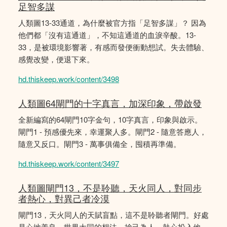
足智多謀
人類圖13-33通道，為什麼被官方指「足智多謀」？ 因為
他們都「沒有這通道」，不知這通道的血淚辛酸。13-
33，是被環境影響著，有感而發便衝動想試。失去體驗、
感覺改變，便退下來。
hd.thiskeep.work/content/3498
人類圖64閘門的十字真言，加深印象，帶啟發
全新編寫的64閘門10字金句，10字真言，印象與啟示。
閘門1 - 預感優先來，幸運聚人多。閘門2 - 隨意答應人，
隨意又反口。閘門3 - 萬事俱備全，囤積再準備。
hd.thiskeep.work/content/3497
人類圖閘門13，不是聆聽，天火同人，對同步
者熱心，對異己者冷漠
閘門13，天火同人的天賦盲點，這不是聆聽者閘門。好處
是心地善良，世界大同的想法，捨己為人，熱心投入他