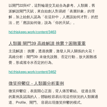
以閘門22與47，這對輪迴交叉組合為參考。人類圖，舊
派解說閘門天賦，來自始創人對易經「表層卦象」的理
解，加上始創人認為「在這卦中，人應該如何才對」的想
法，把「應該如何做」說為「你的天賦」。
hd.thiskeep.work/content/3463
人類圖 閘門39 高維解讀 挑釁？困難重重
主流解讀： 挑釁，透過挑釁，激發人與人關係的火花！
高維分析：閘門39: 未做先說難、否定行動，放大困難感
覺，形成潑冷水否定的行為。
hd.thiskeep.work/content/3462
微笑抑鬱症 - 人類圖分析案例
微笑抑鬱症，表面開心正面，背人痛苦鬰結。 從過去我
的案例及認識的人，體驗較容易出現這些狀況的人類圖通
道、Profile、閘門。 容易出現微笑抑鬱的模式。