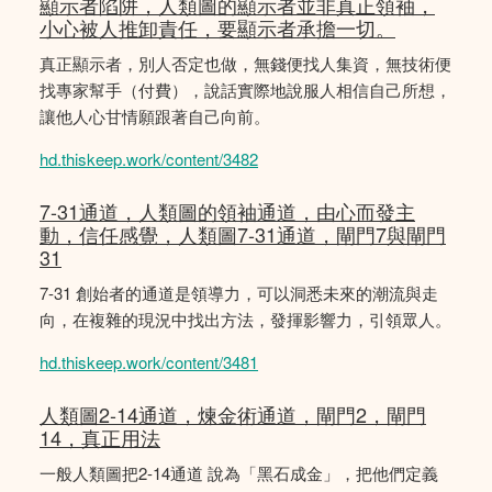
顯示者陷阱，人類圖的顯示者並非真正領袖，
小心被人推卸責任，要顯示者承擔一切。
真正顯示者，別人否定也做，無錢便找人集資，無技術便
找專家幫手（付費），說話實際地說服人相信自己所想，
讓他人心甘情願跟著自己向前。
hd.thiskeep.work/content/3482
7-31通道，人類圖的領袖通道，由心而發主
動，信任感覺，人類圖7-31通道，閘門7與閘門
31
7-31 創始者的通道是領導力，可以洞悉未來的潮流與走
向，在複雜的現況中找出方法，發揮影響力，引領眾人。
hd.thiskeep.work/content/3481
人類圖2-14通道，煉金術通道，閘門2，閘門
14，真正用法
一般人類圖把2-14通道 說為「黑石成金」，把他們定義