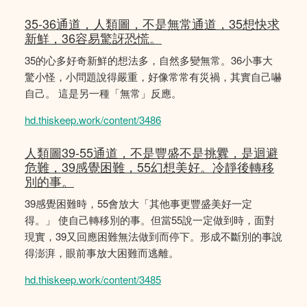
35-36通道，人類圖，不是無常通道，35想快求
新鮮，36容易驚訝恐慌。
35的心多好奇新鮮的想法多，自然多變無常。36小事大
驚小怪，小問題說得嚴重，好像常常有災禍，其實自己嚇
自己。 這是另一種「無常」反應。
hd.thiskeep.work/content/3486
人類圖39-55通道，不是豐盛不是挑釁，是迴避
危難，39感覺困難，55幻想美好。冷靜後轉移
別的事。
39感覺困難時，55會放大「其他事更豐盛美好一定
得。」 使自己轉移別的事。但當55說一定做到時，面對
現實，39又回應困難無法做到而停下。形成不斷別的事說
得澎湃，眼前事放大困難而逃離。
hd.thiskeep.work/content/3485