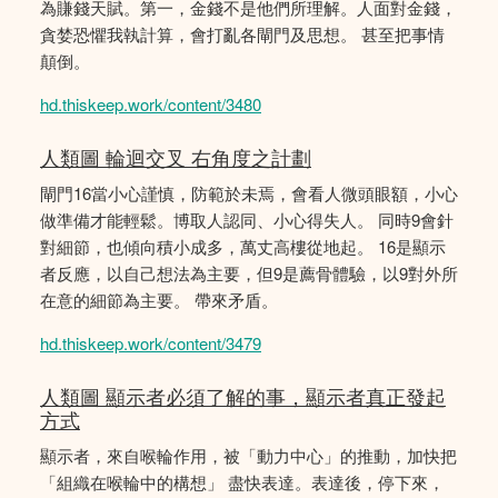
為賺錢天賦。第一，金錢不是他們所理解。人面對金錢，
貪婪恐懼我執計算，會打亂各閘門及思想。 甚至把事情
顛倒。
hd.thiskeep.work/content/3480
人類圖 輪迴交叉 右角度之計劃
閘門16當小心謹慎，防範於未焉，會看人微頭眼額，小心
做準備才能輕鬆。博取人認同、小心得失人。 同時9會針
對細節，也傾向積小成多，萬丈高樓從地起。 16是顯示
者反應，以自己想法為主要，但9是薦骨體驗，以9對外所
在意的細節為主要。 帶來矛盾。
hd.thiskeep.work/content/3479
人類圖 顯示者必須了解的事，顯示者真正發起
方式
顯示者，來自喉輪作用，被「動力中心」的推動，加快把
「組織在喉輪中的構想」 盡快表達。表達後，停下來，