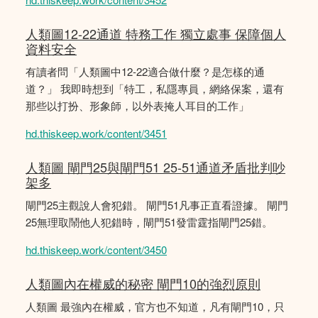
人類圖12-22通道 特務工作 獨立處事 保障個人
資料安全
有讀者問「人類圖中12-22適合做什麼？是怎樣的通
道？」 我即時想到「特工，私隱專員，網絡保案，還有
那些以打扮、形象師，以外表掩人耳目的工作」
hd.thiskeep.work/content/3451
人類圖 閘門25與閘門51 25-51通道矛盾批判吵
架多
閘門25主觀說人會犯錯。 閘門51凡事正直看證據。 閘門
25無理取鬧他人犯錯時，閘門51發雷霆指閘門25錯。
hd.thiskeep.work/content/3450
人類圖內在權威的秘密 閘門10的強烈原則
人類圖 最強內在權威，官方也不知道，凡有閘門10，只